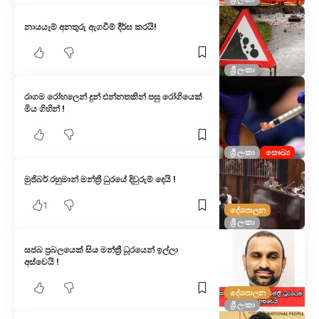
නායයෑම් අනතුරු ඇගවීම් දීර්ඝ කරයි!
ශ්‍රී ලංකා
රාගම රෝහලෙන් දුන් එන්නතකින් පසු රෝගියෙක්
මිය ගිහින් !
ශ්‍රී ලංකා
සෞඛ්‍ය
මුජිබර් රහුමාන් මන්ත්‍රී ධුරයේ දිවුරුම් දෙයි !
1
දේශපාලන
ශ්‍රී ලංකා
සජබ ප්‍රබලයෙක් සිය මන්ත්‍රී ධූරයෙන් ඉල්ලා
අස්වෙයි !
දේශපාලන
ශ්‍රී ලංකා