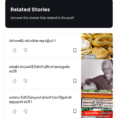
Related Stories
Uncover the stories that related to the post!
රන් භාණ්ඩ ජාවාරමක තතු එළියට !
ශ්‍රී ලංකා
ජ්‍යෙෂ්ඨ මාධ්‍යවේදී වික්ටර් අයිවන් අභාවප්‍රාප්ත
වෙයි!
ශ්‍රී ලංකා
යාපනය විශ්වවිද්‍යාලයේ අවසන් වසර සිසුවෙක්
අතුරුදහන් වෙයි !
අධ්‍යාපනික
ශ්‍රී ලංකා