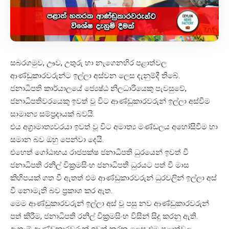
සබරගමුව, ඌව, උතුරු හා නැගෙනහිර පළාත්වල
ආණ්ඩුකාරවරුන්ට ඉල්ලා අස්වන ලෙස දැනුම්දී තිබේ.
ජනාධිපති කාර්යාලයේ ජ්‍යෙෂ්ඨ නිලධාරියෙකු පැවසුවේ,
ජනාධිපතිවරයෙකු ඉවත් වූ විට ආණ්ඩුකාරවරුන් ඉල්ලා අස්වීම
සාමාන්‍ය සම්ප්‍රදායක් බවයි.
එය අග්‍රාමාත්‍යවරයා ඉවත් වූ විට අමාත්‍ය මණ්ඩලය අහෝසිවීම හා
සමාන බව ඔහු පෙන්වා දෙයි.
එහෙත් ගෝඨාභය රාජපක්ෂ ජනාධිපති ධුරයෙන් ඉවත් වී
ජනාධිපති රනිල් වික්‍රමසිංහ ජනාධිපති ධුරයට පත් වී මාස
කිහිපයක් ගත වී ඇතත් එම ආණ්ඩුකාරවරුන් ධුරවලින් ඉල්ලා අස්
වී නොමැති බව ප්‍රකාශ කර ඇත.
මෙම ආණ්ඩුකාරවරුන් ඉල්ලා අස් වූ පසු නව ආණ්ඩුකාරවරුන්
පත් කිරීම, ජනාධිපති රනිල් වික්‍රමසිංහ විසින් සිදු කරනු ඇති.
ඇතැම් ආණ්ඩුකාරවරුන් ඉවත් කරන ලෙස එම පළාත්වල