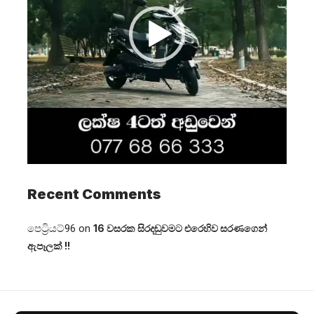
Recent Comments
පෙට්‍රියට්96
on
16 වසරක සිරදඬුවමට එරෙහිව සරණගෙන්
ඇපෑලක් !!