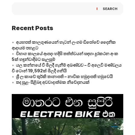
SEARCH
Recent Posts
අයහපත් කාලගුණයෙන් හැටන් ලංගම ඩිපෝවේ දෛනික
ආදායම පහළට
විභාග කාලයේ ආපදා හදිසි තත්ත්වයන් සඳහා දුරකථන අංක
5ක් හඳුන්වාදීමට සැලසුම්
යල කන්නයේ වී මිලදී ගැනීම් අඛණ්ඩව – වී අලෙවි මණ්ඩලය
වී ටොන් 19,592ක් මිලදී ගනියි
ශ්‍රී ලංකාවේ තුර්කි තානාපති – නාවික හමුදාපති හමුවෙයි
තද සුළං පිළිබඳ අවවාදාත්මක නිවේදනයක්
Video
Player