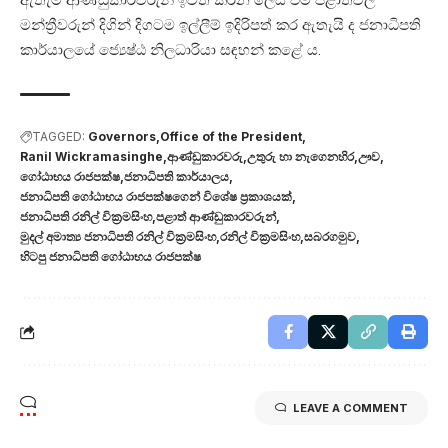
මන්ත්‍රීවරුන් දිගින් දිගටම ඉල්ලීම් ඉදිරිපත් කර ඇතැයි ද ජනාධිපති
කාර්යාලයේ ජ්‍යෙෂ්ඨ නිලධාරියා සඳහන් කළේ ය.
TAGGED:
Governors
Office of the President
Ranil Wickramasinghe
ආණ්ඩුකාරවරු
උතුරු හා නැගෙනහිර
ඌව
ගෝඨාභය රාජපක්ෂ
ජනාධිපති කාර්යාලය
ජනාධිපති ගෝඨාභය රාජපක්ෂගෙන් විශේෂ ප්‍රකාශයක්
ජනාධිපති රනිල් වික්‍රමසිංහ
පළාත් ආණ්ඩුකාරවරුන්
මුදල් අමාත්‍ය ජනාධිපති රනිල් වික්‍රමසිංහ
රනිල් වික්‍රමසිංහ
සබරගමුව
හිටපු ජනාධිපති ගෝඨාභය රාජපක්ෂ
LEAVE A COMMENT