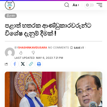
Aa
ශ්‍රී ලංකා
පළාත් හතරක ආණ්ඩුකාරවරුන්ට
විශේෂ දැනුම් දීමක් !
BY
SHASHINKAVIDUSARA
NO COMMENTS
LAST UPDATED: MAY 6, 2023 7:21 PM