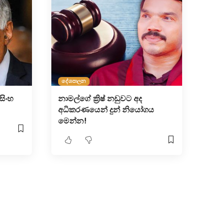
දේශපාලන
මසිංහ
නාමල්ගේ ක්‍රිෂ් නඩුවට අද
අධිකරණයෙන් දුන් නියෝගය
මෙන්න!