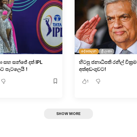
දේශපාලන
ශ්‍රී ලංකා
 සහ සන්ජේ දත් IPL
හිටපු ජනාධිපති රනිල් වික්‍ර
ට පැටලෙයි !
අත්අඩංගුවට!
1
SHOW MORE