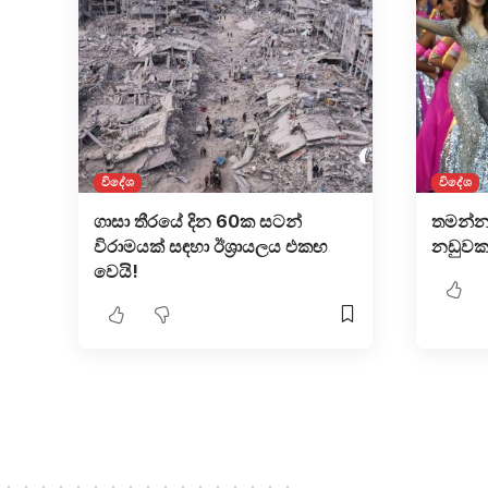
විදේශ
විදේශ
ගාසා තීරයේ දින 60ක සටන්
තමන්නා
විරාමයක් සඳහා ඊශ්‍රායලය එකඟ
නඩුවක
වෙයි!