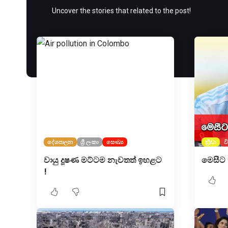
Uncover the stories that related to the post!
දේශපාලන
ශ්‍රී ලංකා
සෞඛ්‍ය
ක්‍රීඩා
ව
වායු දූෂණ මට්ටම නැවතත් ඉහළට
මෙසීට
!