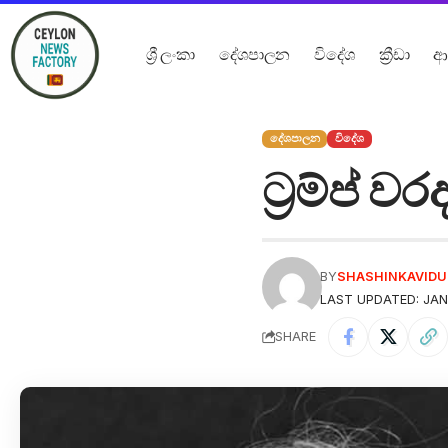
ශ්‍රී ලංකා
දේශපාලන
විදේශ
ක්‍රීඩා
ආ
දේශපාලන
විදේශ
ට්‍රම්ප් ව
BY
SHASHINKAVID
LAST UPDATED: JAN
SHARE