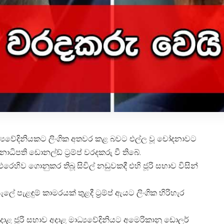
ධ්‍යවේදිනියකට ලිංගික අතවර කළ බවට එල්ල වූ චෝදනාවට
ිපති ඩොනල්ඩ් ට්‍රම්ප් වරදකරු වී තිබේ.
්ට එරෙහිව ගොනුකර තිබූ සිවිල් නඩුවකදී එහි ජූරි සභාව විසින්
ළඳුම් කාමරයක් තුළදී ට්‍රම්ප් ඇයට ලිංගික හිරිහැර
දාළ ජූරි සභාව අදාළ මාධ්‍යවේදිනියට අමෙරිකානු ඩොලර්