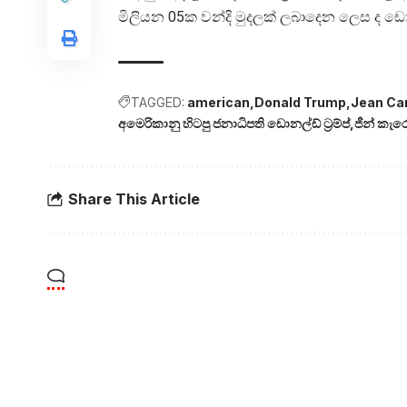
මිලියන 05ක වන්දි මුදලක් ලබාදෙන ලෙස ද ඩොන
TAGGED:
american
Donald Trump
Jean Car
අමෙරිකානු හිටපු ජනාධිපති ඩොනල්ඩ් ට්‍රම්ප්
ජීන් කැර
Share This Article