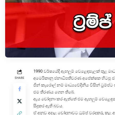
1990 වර්ෂයේදී ඇඟලුම් වෙළෙඳසැලක් තුළ මා
අමෙරිකානු ජනාධිපතිවරණ අපේක්ෂක හිටපු ජනාධ
SHARE
ජීන් කැරොල් නම් මාධ්‍යවේදිනිය විසින් ට්‍රම්ප
එම තීරණය ගෙන තිබේ.
ඇය චෝදනා කර ඇත්තේ එම ඇඟලුම් වෙළෙඳසැලේ පැ
සිදුකර ඇති බවය.
ඒ අනුව අදාළ චෝදනාවට ට්‍රම්ප් වරදකරු කළ අ