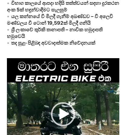
විභාග කාලයේ ආපදා හදිසි තත්ත්වයන් සඳහා දුරකථන
අංක 5ක් හඳුන්වාදීමට සැලසුම්
යල කන්නයේ වී මිලදී ගැනීම් අඛණ්ඩව – වී අලෙවි
මණ්ඩලය වී ටොන් 19,592ක් මිලදී ගනියි
ශ්‍රී ලංකාවේ තුර්කි තානාපති – නාවික හමුදාපති
හමුවෙයි
තද සුළං පිළිබඳ අවවාදාත්මක නිවේදනයක්
Video
Player