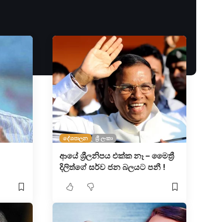
දේශපාලන
ශ්‍රී ලංකා
ආයේ ශ්‍රීලනිපය එක්ක නෑ – මෛත්‍රී
දිලිත්ගේ සර්ව ජන බලයට පනී !