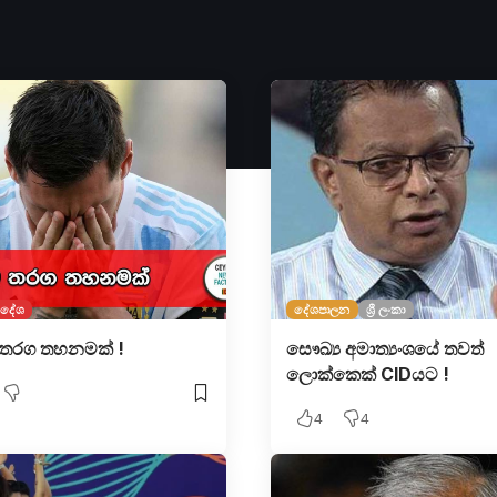
ිදේශ
දේශපාලන
ශ්‍රී ලංකා
 තරග තහනමක් !
සෞඛ්‍ය අමාත්‍යංශයේ තවත්
ලොක්කෙක් CIDයට !
4
4