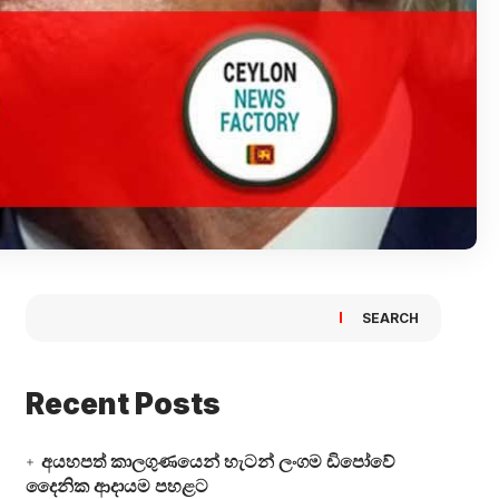
SEARCH
Recent Posts
අයහපත් කාලගුණයෙන් හැටන් ලංගම ඩිපෝවේ
දෛනික ආදායම පහළට