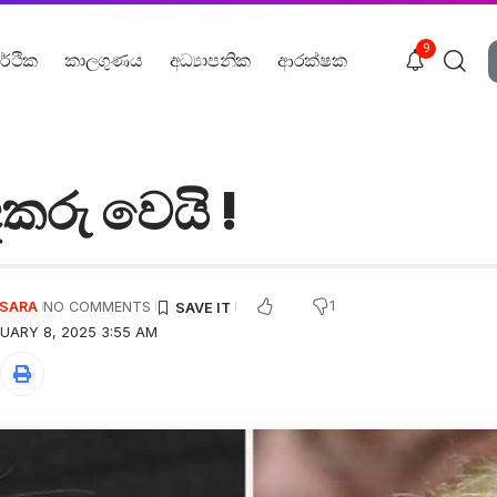
9
ර්ථික
කාලගුණය
අධ්‍යාපනික
ආරක්ෂක
රදකරු වෙයි !
1
USARA
NO COMMENTS
UARY 8, 2025 3:55 AM