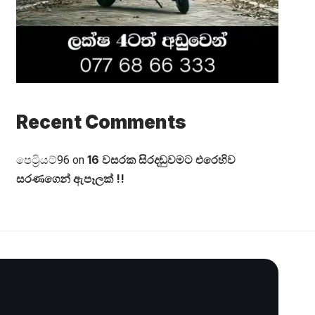
Recent Comments
16 වසරක සිරදඬුවමට එරෙහිව
පෙට්‍රියට්96
on
සරණගෙන් ඇපෑලක් !!