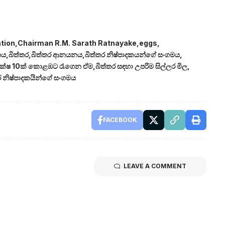
tion
Chairman R.M. Sarath Ratnayake
eggs
තය
බිත්තර
බිත්තර ආනයනය
බිත්තර නිෂ්පාදකයන්ගේ සංගමය
ලක්ෂ 10ක් කොළඹට රැගෙන ඒම
බිත්තර සඳහා උපරිම සිල්ලර මිල
ර නිෂ්පාදකයින්ගේ සංගමය
FACEBOOK
LEAVE A COMMENT