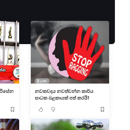
ශ්‍රී ලංකා
සිරිසේන
නවකවදය නවත්වන්න කාර්ය
සාධක බළකායක් පත් කරයි!