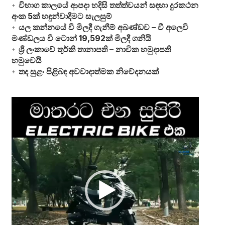
විභාග කාලයේ ආපදා හදිසි තත්ත්වයන් සඳහා දුරකථන
අංක 5ක් හඳුන්වාදීමට සැලසුම්
යල කන්නයේ වී මිලදී ගැනීම් අඛණ්ඩව – වී අලෙවි
මණ්ඩලය වී ටොන් 19,592ක් මිලදී ගනියි
ශ්‍රී ලංකාවේ තුර්කි තානාපති – නාවික හමුදාපති
හමුවෙයි
තද සුළං පිළිබඳ අවවාදාත්මක නිවේදනයක්
Video
Player