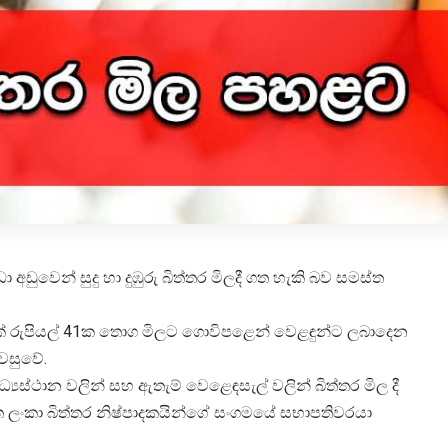
ඩුවෙන් සුදු හා දුඹුරු බිත්තර මිලදී ගත හැකි බව සමස්ත
්තරයක් රුපියල් 41ක තොග මිලට ගොවිපළෙන් වෙළඳුන්ට ලබාදෙන
ැවසුවේ.
‍යස්ථාන වලින් සහ ඇතැම් වෙළෙඳසැල් වලින් බිත්තර මිල දී
්ත ලංකා බිත්තර නිෂ්පාදකයින්ගේ සංගමයේ සභාපතිවරයා