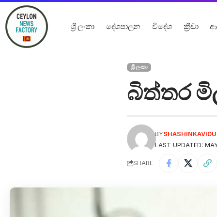
ශ්‍රී ලංකා
දේශපාලන
විදේශ
ක්‍රීඩා
ආ
ශ්‍රී ලංකා
බිත්තර ම
BY
SHASHINKAVID
LAST UPDATED: MAY 
SHARE