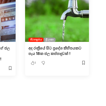
ජීවනක්‍රමය
ශ්‍රී ලංකා
ගේ ජල
අද රාත්‍රියේ සිට ප්‍රදේශ කිහිපයකට
පැය 18ක ජල කප්පාදුවක් !
!
1