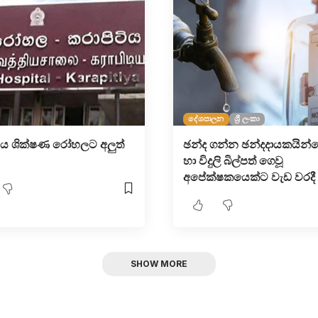
දේශපාලන
ශ්‍රී ලංකා
ිය ශික්ෂණ රෝහලට අලුත්
ඡන්ද ගන්න ඡන්දදායකයින්
හා විදුලි බිල්පත් ගෙවූ
අපේක්ෂකයෙක්ට වැඩ වරදී 
SHOW MORE