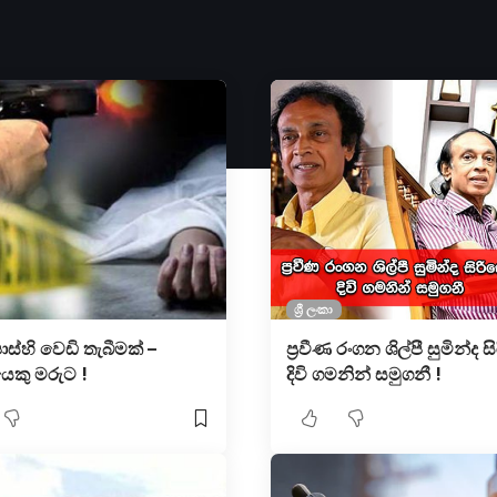
ශ්‍රී ලංකා
්පාස්හි වෙඩි තැබීමක් –
ප්‍රවීණ රංගන ශිල්පී සුමින්ද 
යෙකු මරුට !
දිවි ගමනින් සමුගනී !