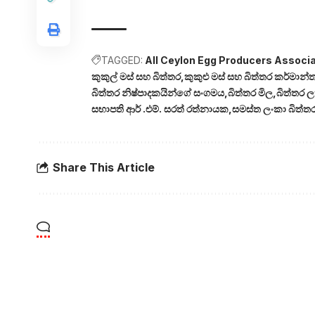
TAGGED:
All Ceylon Egg Producers Associa
කුකුල් මස් සහ බිත්තර
කුකුළු මස් සහ බිත්තර කර්මාන්
බිත්තර නිෂ්පාදකයින්ගේ සංගමය
බිත්තර මිල
බිත්තර 
සභාපති ආර් .එම්. සරත් රත්නායක
සමස්ත ලංකා බිත්ත
Share This Article