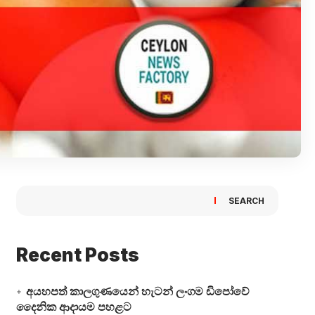
SEARCH
Recent Posts
අයහපත් කාලගුණයෙන් හැටන් ලංගම ඩිපෝවේ
දෛනික ආදායම පහළට