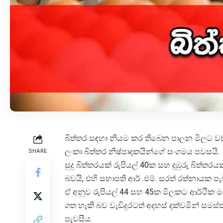
බිත්තර සඳහා නියම කර තිබෙන පාලන මිලට වඩා අ
ලංකා බිත්තර නිෂ්පාදකයින්ගේ සංගමය පවසයි.
SHARE
සුදු බිත්තරයක් රුපියල් 40ක සහ දුඹුරු බිත
බවයි, එහි සභාපති ආර් .එම්. සරත් රත්නායක ප
ඒ අනුව රුපියල් 44 සහ 45ක මිලකට ආර්ථික මධ්
ගත හැකි බව වැඩිදුරටත් අදහස් දක්වමින් සමස
පැවසීය.