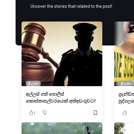
Uncover the stories that related to the post!
ශ්‍රී ලංකා
ශ්‍රී ලංකා
අල්ලස් ග​ත් පොලිස්
ග්‍රෑන්ඩ
කොස්තාපල්වරයෙ​ක් අත්අඩංගුවට!
පුද්ගල
1