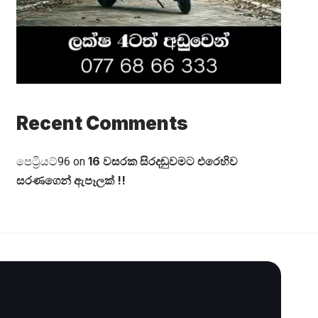
Recent Comments
16 වසරක සිරදඬුවමට එරෙහිව
පෙට්‍රියට්96
on
සරණගෙන් ඇපෑලක් !!