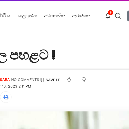
9
ර්ථික
කාලගුණය
අධ්‍යාපනික
ආරක්ෂක
ිල පහළට !
USARA
NO COMMENTS
10, 2023 2:11 PM