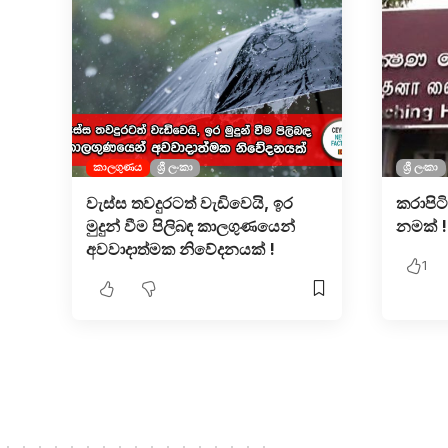
කාලගුණය
ශ්‍රී ලංකා
ශ්‍රී ලංකා
වැස්ස තවදුරටත් වැඩිවෙයි, ඉර
කරාපිට
මුදුන් වීම පිලිබඳ කාලගුණයෙන්
නමක් !
අවවාදාත්මක නිවේදනයක් !
1