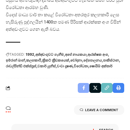
පසුගිය අගහරුවාදා දිනයේ අත්අඩංගුවට ගැනීමත් සමග එරට පුරා
විරෝධතා ආරම්භ වුණි.
විදෙස් මාධ්‍ය වාර් තා කළේ විරෝධතා අතරතුර කලහකාරී ලෙස
හැසිරුණු පුද්ගලයින් 1400ක පමණ පිරිසක් ආරක්ෂක අංශ විසින්
අත්අඩංගුවට ගෙන ඇති බවය.
TAGGED:
1992
අත්අඩංගුවට ගැනීම
අපේ නායකයා
ආරක්ෂක අංශ
ඉම්රාන් ඛාන්
කලහකාරී
ක්‍රිකට් ක්‍රීඩකයෙක්
චෝදනා
දේශපාලනය
පාකිස්ථාන
රාවල්පින්ඩි එක්ස්ප්‍රස්
වකාර් යුනිස්
වංචා දූෂණ
විරෝධතා
ෂොයිබ් අක්තාර්
LEAVE A COMMENT
SEARCH