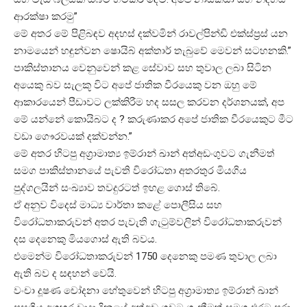
ආරක්ෂා කරමු”
මේ අතර මේ පිළිබඳව අදහස් දක්වමින් රාවල්පින්ඩි එක්ස්ප්‍රස් යන
නාමයෙන් හඳුන්වන ෂොයිබ් අක්තාර් තැබුවේ මෙවන් සටහනකි.”
පාකිස්තානය වෙනුවෙන් කළ සේවාව සහ තුවාල ලබා සිටින
අයෙකු බව සැලකූ විට අපේ ජාතික වීරයෙකු වන ඔහු මේ
ආකාරයෙන් පීඩාවට ලක්කිරීම හද සසල කරවන දර්ශනයක්, අප
මේ යන්නේ කොයිබට ද ? කරුණාකර අපේ ජාතික වීරයෙකුට මීට
වඩා ගෞරවයක් දක්වන්න.”
මේ අතර හිටපු අග්‍රාමාත්‍ය ඉම්රාන් ඛාන් අත්අඩංගුවට ගැනීමත්
සමග පාකිස්තානයේ පැවති විරෝධතා අතරතුර මියගිය
පුද්ගලයින් සංඛ්‍යාව තවදුරටත් ඉහළ ගොස් තිබේ.
ඒ අනුව විදෙස් මාධ්‍ය වාර්තා කළේ පොලීසිය සහ
විරෝධතාකරුවන් අතර පැවැති ගැටුම්වලින් විරෝධතාකරුවන්
දස දෙනෙකු මියගොස් ඇති බවය.
එමෙන්ම විරෝධතාකරුවන් 1750 දෙනෙකු පමණ තුවාල ලබා
ඇති බව ද සඳහන් වෙයි.
වංචා දූෂණ චෝදනා හේතුවෙන් හිටපු අග්‍රාමාත්‍ය ඉම්රාන් ඛාන්