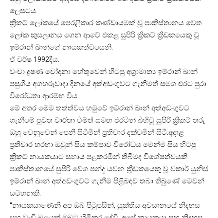
ලෙසටය.
ක්‍රිකට් ලෝකයේ පෙරළිකාර කණ්ඩායමක් වූ පාකිස්තානය වෙත
ලෝක කුසලානය ගෙන ආවේ එකළ සුපිරි ක්‍රිකට් ක්‍රීඩකයෙකු වූ
ඉම්රාන් ඛාන්ගේ නායකත්වයෙනි.
ඒ වර්ෂ 1992දීය.
වංචා දූෂණ චෝදනා හේතුවෙන් හිටපු අග්‍රාමාත්‍ය ඉම්රාන් ඛාන්
පසුගිය අගහරුවාදා දිනයේ අත්අඩංගුවට ගැනීමත් සමග එරට පුරා
විරෝධතා ආරම්භ විය.
මේ අතර මෙම තත්ත්වය හමුවේ ඉම්රාන් ඛාන් අත්අඩංගුවට
ගැනීමේ පුවත වාර්තා වීමත් සමඟ එරටින් බිහිවූ සුපිරි ක්‍රිකට් තරු
ඔහු වෙනුවෙන් පෙනී සිටිමින් ප්‍රතිචාර දක්වමින් සිටී.අදාළ
ප්‍රතිචාර හරහා ඔවුන් සිය කම්පාව විරෝධය මෙන්ම සිය හිටපු
ක්‍රිකට් නායකයාට සහාය පළකරමින් තිබීමද විශේෂත්වයකි.
පාකිස්තානයේ සුපිරි වේග පන්දු යවන ක්‍රීඩකයෙකු වූ වකාර් යුනිස්
ඉම්රාන් ඛාන් අත්අඩංගුවට ගැනීම පිළිබඳව තබා තිබුණේ මෙවන්
සටහනකි.
“නායකයාණෙනි අප ඔබ පිටුපසින්, යුක්තිය අවසානයේ නිදහස
සහ වැඩි බලයක් ඔබට හිමිකර දේවි. අපේ නායකයා සහ නිදහස