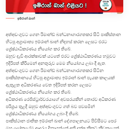
ඉම්රාන් ඛාන්
අත්අඩංගුවට ගෙන රිමාන්ඩ් බන්ධනාගාරගතකර සිටි පාකිස්තාන
හිටපු අග්‍රාමාත්‍ය ඉම්රාන් ඛාන් නිදහස් කරන ලෙසට එරට
ශ්‍රේෂ්ඨාධිකරණය නියෝග කර තිබේ.
ඔහුව දැඩි ආරක්ෂාවක් යටතේ එරට ශ්‍රේෂ්ඨාධිකරණය හමුවට
ඉදිරිපත් කිරීමෙන් අනතුරුව මෙම නියෝගය ලබා දී ඇත.
අත්අඩංගුවට ගෙන රිමාන්ඩ් බන්ධනාගාරගතකර සිටින
පාකිස්තානයේ හිටපු අග්‍රාමාත්‍ය ඉම්රාන් ඛාන් පැයක කාලයක්
ඇතුළත අධිකරණය වෙත ඉදිරිපත් කරන ලෙසට
ශ්‍රේෂ්ඨාධිකරණය නියෝග කර තිබේ.
අධිකරණ රෙජිස්ට්‍රාර්වරයාගේ අවසරයකින් තොරව අධිකරණ
පරිශ්‍රය තුළදී ඔහුව අත්අඩංගුවට ගත් බව පවසමින්
ශ්‍රේෂ්ඨාධිකරණය නියෝගය ලබා දී තිබේ.
පාකිස්ථාන ජාතික ඉම්රාන් ඛාන් දේශපාලනයට පිවිසීමට පෙර
ඔහු ලෝකයේම ආදරය දිනාගත්තේ අති දක්ෂ ක්‍රිකට් ක්‍රීඩකයෙක්