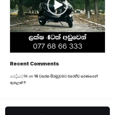
Recent Comments
පෙට්‍රියට්96
on
16 වසරක සිරදඬුවමට එරෙහිව සරණගෙන්
ඇපෑලක් !!