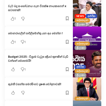
වැට් බදු සංශෝධනය ගැන විපක්ෂ නායකගෙන් x
සටහනක්!
NEWS
ආර්ථික
1
දේශපාලන
ශ්‍රී ලංකා
මොනරාගලින් පාර්ලිමේන්තු යන අය මෙන්න !
1
1
දේශපාලන
ශ්‍රී ලංකා
Budget 2025 : විශ්‍රාම වැටුප අදියර තුනකින් වැඩි
වන්නේ මෙහෙමයි!
ආර්ථික
1
දේශපාලන
ශ්‍රී ලංකා
ඇමති වසන්ත සමරසිංහට දූෂණ චෝදනාවක්!
දේශපාලන