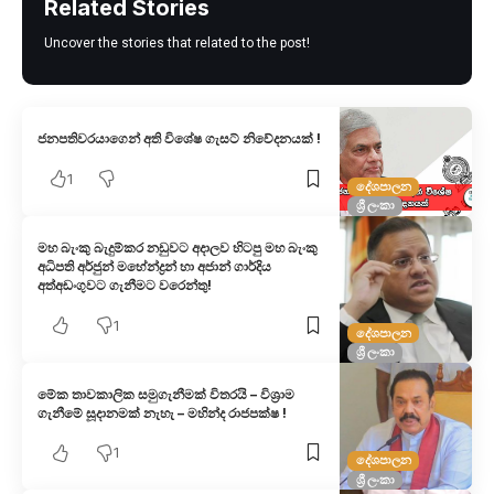
Related Stories
Uncover the stories that related to the post!
ජනපතිවරයාගෙන් අති විශේෂ ගැසට් නිවේදනයක් !
1
දේශපාලන
ශ්‍රී ලංකා
මහ බැංකු බැදුම්කර නඩුවට අදාල​ව හිටපු මහ බැංකු
අධිපති අර්ජුන් මහේන්ද්‍රන් හා අජාන් ගාර්දිය
අත්අඩංගුවට ගැනීමට වරෙන්තු!
1
දේශපාලන
ශ්‍රී ලංකා
මේක තාවකාලික සමුගැනීමක් විතරයි – විශ්‍රාම
ගැනීමේ සූදානමක් නැහැ – මහින්ද රාජපක්ෂ !
1
දේශපාලන
ශ්‍රී ලංකා