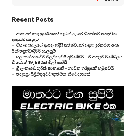
Recent Posts
අයහපත් කාලගුණයෙන් හැටන් ලංගම ඩිපෝවේ දෛනික
ආදායම පහළට
විභාග කාලයේ ආපදා හදිසි තත්ත්වයන් සඳහා දුරකථන අංක
5ක් හඳුන්වාදීමට සැලසුම්
යල කන්නයේ වී මිලදී ගැනීම් අඛණ්ඩව – වී අලෙවි මණ්ඩලය
වී ටොන් 19,592ක් මිලදී ගනියි
ශ්‍රී ලංකාවේ තුර්කි තානාපති – නාවික හමුදාපති හමුවෙයි
තද සුළං පිළිබඳ අවවාදාත්මක නිවේදනයක්
Video
Player