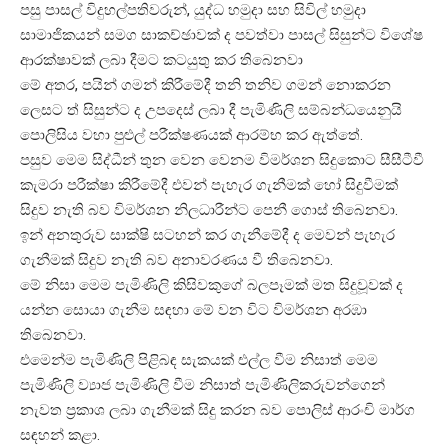
පසු පාසල් විදුහල්පතිවරුන්, යුද්ධ හමුදා සහ සිවිල් හමුදා
සාමාජිකයන් සමග සාකච්ඡාවක් ද පවත්වා පාසල් සිසුන්ට විශේෂ
ආරක්ෂාවක් ලබා දීමට කටයුතු කර තිබෙනවා
මේ අතර, පයින් ගමන් කිරීමේදී තනි තනිව ගමන් නොකරන
ලෙසට ත් සිසුන්ට ද උපදෙස් ලබා දී පැමිණිලි සම්බන්ධයෙනුයි
පොලිසිය වහා පුළුල් පරීක්ෂණයක් ආරම්භ කර ඇත්තේ.
පසුව මෙම සිද්ධීන් තුන වෙන වෙනම විමර්ශන සිදුකොට සීසීටීවී
කැමරා පරීක්ෂා කිරීමේදී එවන් පැහැර ගැනීමක් හෝ සිදුවීමක්
සිදුව නැති බව විමර්ශන නිලධාරීන්ට පෙනී ගොස් තිබෙනවා.
ඉන් අනතුරුව සාක්ෂි සටහන් කර ගැනීමේදී ද මෙවන් පැහැර
ගැනීමක් සිදුව නැති බව අනාවරණය වී තිබෙනවා.
මේ නිසා මෙම පැමිණිලි කිසිවකුගේ බලපෑමක් මත සිදුවූවක් ද
යන්න සොයා ගැනීම සඳහා මේ වන විට විමර්ශන අරඹා
තිබෙනවා.
එමෙන්ම පැමිණිලි පිළිබඳ සැකයක් එල්ල වීම නිසාත් මෙම
පැමිණිලි ව්‍යාජ පැමිණිලි වීම නිසාත් පැමිණිලිකරුවන්ගෙන්
නැවත ප්‍රකාශ ලබා ගැනීමක් සිදු කරන බව පොලිස් ආරංචි මාර්ග
සඳහන් කළා.