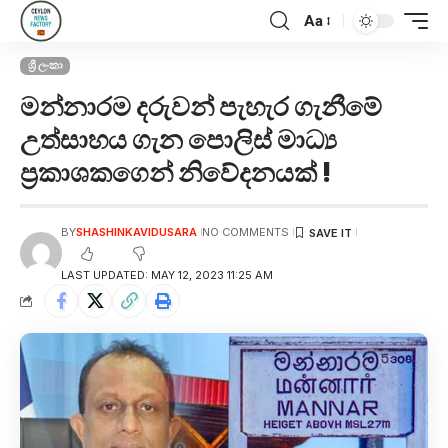
Aa
ශ්‍රී ලංකා
මන්නාරම දරුවන් පැහැර ගැනීමේ
උත්සාහය ගැන පොලිස් මාධ්‍ය
ප්‍රකාශකගෙන් නිවේදනයක් !
BY
SHASHINKAVIDUSARA
NO COMMENTS
LAST UPDATED: MAY 12, 2023 11:25 AM