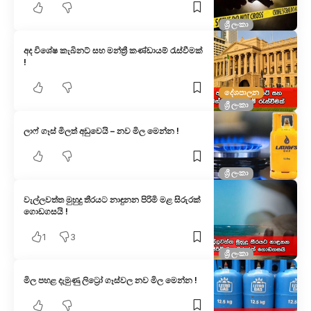
ශ්‍රී ලංකා
අද විශේෂ කැබිනට් සහ මන්ත්‍රී කණ්ඩායම් රැස්වීමක්
!
දේශපාලන
ශ්‍රී ලංකා
ලාෆ් ගෑස් මිලත් අඩුවෙයි – නව මිල මෙන්න !
ශ්‍රී ලංකා
වැල්ලවත්ත මුහුදු තීරයට නාඳුනන පිරිමි මළ සිරුරක්
ගොඩගසයි !
1
3
ශ්‍රී ලංකා
මිල පහළ දැමුණු ලිට්‍රෝ ගෑස්වල නව මිල මෙන්න !