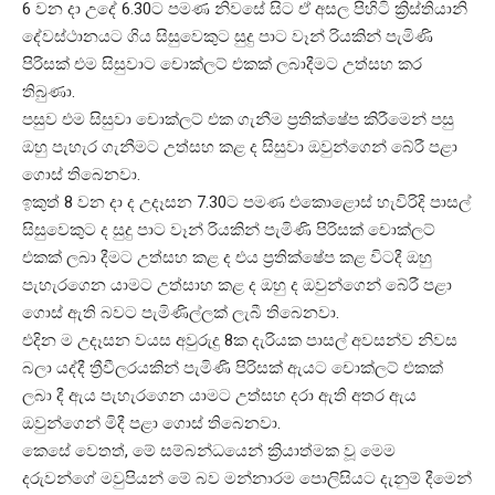
6 වන දා උදේ 6.30ට පමණ නිවසේ සිට ඒ අසල පිහිටි ක්‍රිස්තියානි
දේවස්ථානයට ගිය සිසුවෙකුට සුදු පාට වෑන් රියකින් පැමිණි
පිරිසක් එම සිසුවාට චොක්ලට් එකක් ලබාදීමට උත්සහ කර
තිබුණා.
පසුව එම සිසුවා චොක්ලට් එක ගැනීම ප්‍රතික්ෂේප කිරීමෙන් පසු
ඔහු පැහැර ගැනීමට උත්සහ කළ ද සිසුවා ඔවුන්ගෙන් බේරී පළා
ගොස් තිබෙනවා.
ඉකුත් 8 වන දා ද උදෑසන 7.30ට පමණ එකොළොස් හැවිරිදි පාසල්
සිසුවෙකුට ද සුදු පාට වෑන් රියකින් පැමිණි පිරිසක් චොක්ලට්
එකක් ලබා දීමට උත්සහ කළ ද එය ප්‍රතික්ෂේප කළ විටදී ඔහු
පැහැරගෙන යාමට උත්සාහ කළ ද ඔහු ද ඔවුන්ගෙන් බේරී පළා
ගොස් ඇති බවට පැමිණිල්ලක් ලැබී තිබෙනවා.
එදින ම උදෑසන වයස අවුරුදු 8ක දැරියක පාසල් අවසන්ව නිවස
බලා යද්දී ත්‍රීවීලරයකින් පැමිණි පිරිසක් ඇයට චොක්ලට් එකක්
ලබා දී ඇය පැහැරගෙන යාමට උත්සහ දරා ඇති අතර ඇය
ඔවුන්ගෙන් මිදී පළා ගොස් තිබෙනවා.
කෙසේ වෙතත්, මේ සම්බන්ධයෙන් ක්‍රියාත්මක වූ මෙම
දරුවන්ගේ මවුපියන් මේ බව මන්නාරම පොලිසියට දැනුම් දීමෙන්