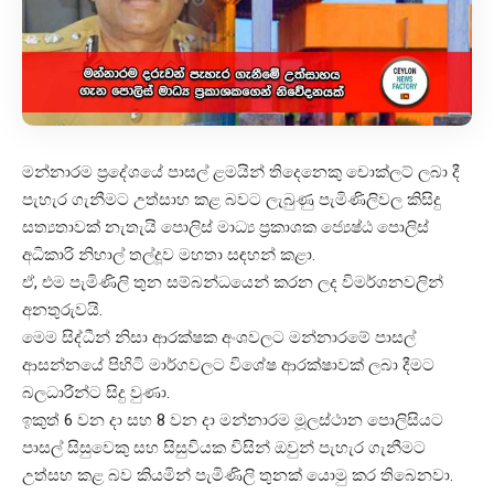
මන්නාරම ප්‍රදේශයේ පාසල් ළමයින් තිදෙනෙකු චොක්ලට් ලබා දී
පැහැර ගැනීමට උත්සාහ කළ බවට ලැබුණු පැමිණිලිවල කිසිදු
සත්‍යතාවක් නැතැයි පොලිස් මාධ්‍ය ප්‍රකාශක ජ්‍යෙෂ්ඨ පොලිස්
අධිකාරි නිහාල් තල්දූව මහතා සඳහන් කළා.
ඒ, එම පැමිණිලි තුන සම්බන්ධයෙන් කරන ලද විමර්ශනවලින්
අනතුරුවයි.
මෙම සිද්ධීන් නිසා ආරක්ෂක අංශවලට මන්නාරමේ පාසල්
ආසන්නයේ පිහිටි මාර්ගවලට විශේෂ ආරක්ෂාවක් ලබා දීමට
බලධාරීන්ට සිදු වුණා.
ඉකුත් 6 වන දා සහ 8 වන දා මන්නාරම මූලස්ථාන පොලිසියට
පාසල් සිසුවෙකු සහ සිසුවියක විසින් ඔවුන් පැහැර ගැනීමට
උත්සහ කළ බව කියමින් පැමිණිලි තුනක් යොමු කර තිබෙනවා.