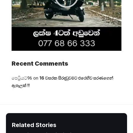
Recent Comments
පෙට්‍රියට්96
on
16 වසරක සිරදඬුවමට එරෙහිව සරණගෙන්
ඇපෑලක් !!
Related Stories