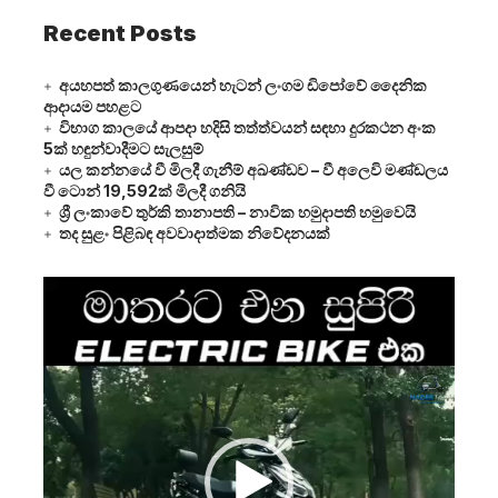
Recent Posts
අයහපත් කාලගුණයෙන් හැටන් ලංගම ඩිපෝවේ දෛනික
ආදායම පහළට
විභාග කාලයේ ආපදා හදිසි තත්ත්වයන් සඳහා දුරකථන අංක
5ක් හඳුන්වාදීමට සැලසුම්
යල කන්නයේ වී මිලදී ගැනීම් අඛණ්ඩව – වී අලෙවි මණ්ඩලය
වී ටොන් 19,592ක් මිලදී ගනියි
ශ්‍රී ලංකාවේ තුර්කි තානාපති – නාවික හමුදාපති හමුවෙයි
තද සුළං පිළිබඳ අවවාදාත්මක නිවේදනයක්
Video
Player