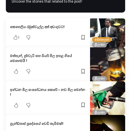
Uncover the stories that related to the post!
කෙහෙලිය රඹුක්වැල්ල අත් අඩංගුවට!
1
දේශපාලන
ශ්‍රී ලංකා
මත්පැන්, දුම්වැටි සහ බියර් මිල ඉහළ ගියේ
මෙහෙමයි !
ශ්‍රී ලංකා
ඉන්ධන මිල සංශෝධනය කෙරේ – නව මිල මෙන්න
!
ශ්‍රී ලංකා
ග්‍රෑන්ඩ්පාස් ප්‍රදේශයේ වෙඩි තැබීමක්!