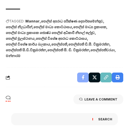
TAGGED:
Mannar
පොලිස් අපරාධ පරීක්ෂණ දෙපාර්තමේන්තුව
පොලිස් නිලධාරීන්
පොලිස් මාධ්‍ය කොට්ඨාසය
පොලිස් මාධ්‍ය ප්‍රකාශක
පොලිස් මාධ්‍ය ප්‍රකාශක ජ්‍යෙෂ්ඨ පොලිස් අධිකාරී නිහාල් තල්දූව
පොලිස් මූලස්ථානය
පොලිස් විශේෂ අපරාධ කොට්ඨාසය
පොලිස් විශේෂ කාර්ය බලකාය
පොලිස්පති
පොලිස්පති ඩී.සී. වික්‍රමරත්න
පොලිස්පති සි.ඩි.වික්‍රමරත්න
පොලිස්පති සී. ඩී. වික්‍රමරත්න
පොලිස්පතිවරයා
මන්නාරම
LEAVE A COMMENT
SEARCH