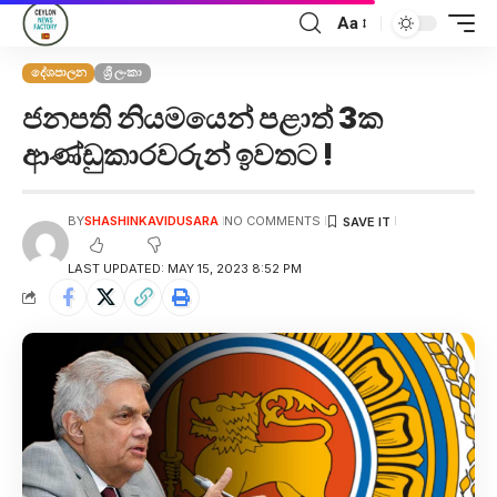
Aa
දේශපාලන
ශ්‍රී ලංකා
ජනපති නියමයෙන් පළාත් 3ක
ආණ්ඩුකාරවරුන් ඉවතට !
BY
SHASHINKAVIDUSARA
NO COMMENTS
LAST UPDATED: MAY 15, 2023 8:52 PM