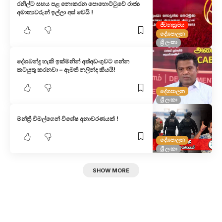
රනිල්ට සහය පළ නොකරන පොහොට්ටුවේ රාජ්‍ය
අමාත්‍යවරුන් ඉල්ලා අස් වෙයි !
ජීවනක්‍රමය
දේශපාලන
ශ්‍රී ලංකා
දේශබන්දු හැකි ඉක්මනින් අත්අඩංගුවට ගන්න
කටයුතු කරනවා – ඇමති නලින්ද කියයි!
දේශපාලන
ශ්‍රී ලංකා
මන්ත්‍රී විමල්ගෙන් විශේෂ අනාවරණයක් !
දේශපාලන
ශ්‍රී ලංකා
SHOW MORE