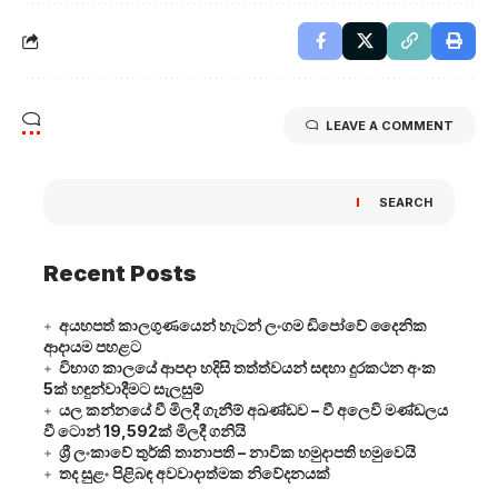
LEAVE A COMMENT
SEARCH
Recent Posts
අයහපත් කාලගුණයෙන් හැටන් ලංගම ඩිපෝවේ දෛනික
ආදායම පහළට
විභාග කාලයේ ආපදා හදිසි තත්ත්වයන් සඳහා දුරකථන අංක
5ක් හඳුන්වාදීමට සැලසුම්
යල කන්නයේ වී මිලදී ගැනීම් අඛණ්ඩව – වී අලෙවි මණ්ඩලය
වී ටොන් 19,592ක් මිලදී ගනියි
ශ්‍රී ලංකාවේ තුර්කි තානාපති – නාවික හමුදාපති හමුවෙයි
තද සුළං පිළිබඳ අවවාදාත්මක නිවේදනයක්