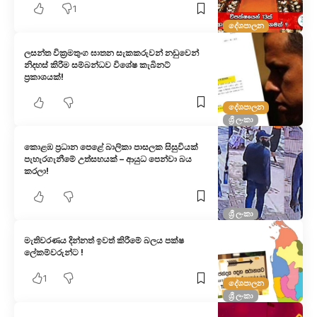
1
දේශපාලන
ලසන්ත වික්‍රමතුංග ඝාතන සැකකරුවන් නඩුවෙන්
නිදහස් කිරීම සම්බන්ධව විශේෂ කැබිනට්
ප්‍රකාශයක්!
දේශපාලන
ශ්‍රී ලංකා
කොළඹ ප්‍රධාන පෙළේ බාලිකා පාසලක සිසුවියක්
පැහැරගැනීමේ උත්සහයක් – ආයුධ පෙන්වා බය
කරලා!
ශ්‍රී ලංකා
මැතිවරණය දින්නත් ඉවත් කිරීමේ බලය පක්ෂ
ලේකම්වරුන්ට !
1
දේශපාලන
ශ්‍රී ලංකා