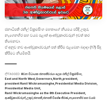
ජනාධිපති රනිල් වික්‍රමසිංහ මහතාගේ නියමය පරිදි උතුර,
නැගෙනහිර සහ වයඹ පළාත් ආණ්ඩුකාරවරුන් ඉවත් කර
තිබෙනවා.
ඒ අනුව නව ආණ්ඩුකාරවරුන් පත් කිරීම එළඹෙන බදාදා (17) සිදු
කිරීමට නියමිතයි.
TAGGED:
8වන විධායක ජනපතිවරයා ලෙස රනිල් වික්‍රමසිංහ
East and North West
Governors
North
president
president Ranil Wickramasinghe
Presidential Media Division
Presidential Media Unit
Ranil Wickramasinghe as the 8th Executive President
ආණ්ඩුකාරවරුන්
උතුර
ජනපති
ජනපති විශේෂ තීරණ
නැගෙනහිර සහ වයඹ