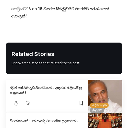
පෙට්‍රියට්96
on
16 වසරක සිරදඬුවමට එරෙහිව සරණගෙන්
ඇපෑලක් !!
Related Stories
Uncover the stories that related to the post!
රවුෆ් හකීම්ට දැඩි විරෝධයක් – අකුරණ රැළියේදී හූ
සංග්‍රහයක් !
දේශපාලන
ශ්‍රී ලංකා
විපක්ෂයෙන් 13ක් ආණ්ඩුවට පනින සූදානමක් ?