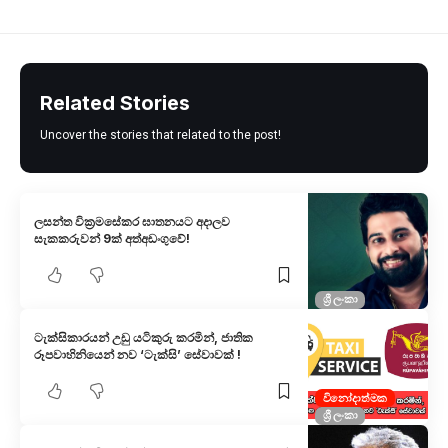
Related Stories
Uncover the stories that related to the post!
ලසන්ත වික්‍රමසේකර ඝාතනයට අදාලව
සැකකරුවන් 9ක් අත්අඩංගුවේ!
ශ්‍රී ලංකා
ටැක්සිකාරයන් උඩු යටිකුරු කරමින්, ජාතික
රූපවාහිනියෙන් නව ‘ටැක්සි’ සේවාවක් !
විනෝදාත්මක
ශ්‍රී ලංකා