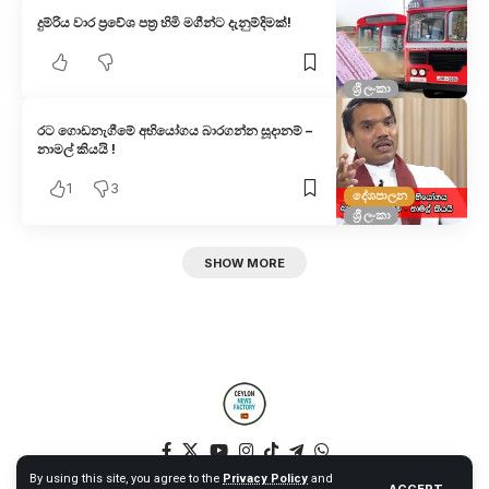
දුම්රිය වාර ප්‍රවේශ පත්‍ර හිමි මගීන්ට දැනුම්දිමක්!
ශ්‍රී ලංකා
රට ගොඩනැගීමේ අභියෝගය බාරගන්න සූදානම් –
නාමල් කියයි !
1
3
දේශපාලන
ශ්‍රී ලංකා
SHOW MORE
By using this site, you agree to the
Privacy Policy
and
ACCEPT