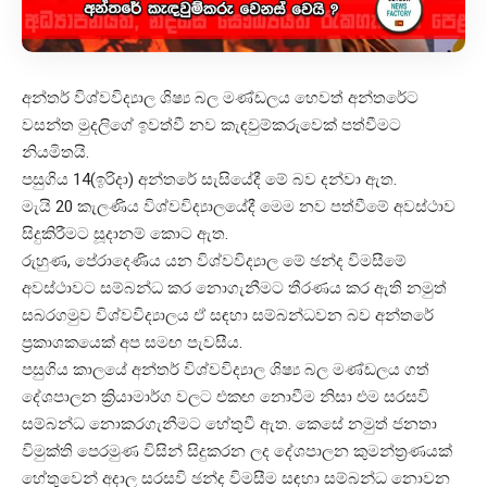
අන්තර් විශ්වවිද්‍යාල ශිෂ්‍ය බල මණ්ඩලය හෙවත් අන්තරේට
වසන්ත මුදලිගේ ඉවත්වී නව කැඳවුම්කරුවෙක් පත්වීමට
නියමිතයි.
පසුගිය 14(ඉරිදා) අන්තරේ සැසියේදී මේ බව දන්වා ඇත.
මැයි 20 කැලණිය විශ්වවිද්‍යාලයේදී මෙම නව පත්වීමේ අවස්ථාව
සිදුකිරීමට සූදානම් කොට ඇත.
රුහුණ, පේරාදෙණිය යන විශ්වවිද්‍යාල මේ ඡන්ද විමසීමේ
අවස්ථාවට සම්බන්ධ කර නොගැනීමට තීරණය කර ඇති නමුත්
සබරගමුව විශ්වවිද්‍යාලය ඒ සඳහා සම්බන්ධවන බව අන්තරේ
ප්‍රකාශකයෙක් අප සමඟ පැවසීය.
පසුගිය කාලයේ අන්තර් විශ්වවිද්‍යාල ශිෂ්‍ය බල මණ්ඩලය ගත්
දේශපාලන ක්‍රියාමාර්ග වලට එකඟ නොවීම නිසා එම සරසවි
සම්බන්ධ නොකරගැනීමට හේතුවී ඇත. කෙසේ නමුත් ජනතා
විමුක්ති පෙරමුණ විසින් සිදුකරන ලද දේශපාලන කුමන්ත්‍රණයක්
හේතුවෙන් අදාල සරසවි ඡන්ද විමසීම සඳහා සම්බන්ධ නොවන