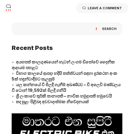
LEAVE A COMMENT
SEARCH
Recent Posts
අයහපත් කාලගුණයෙන් හැටන් ලංගම ඩිපෝවේ දෛනික
ආදායම පහළට
විභාග කාලයේ ආපදා හදිසි තත්ත්වයන් සඳහා දුරකථන අංක
5ක් හඳුන්වාදීමට සැලසුම්
යල කන්නයේ වී මිලදී ගැනීම් අඛණ්ඩව – වී අලෙවි මණ්ඩලය
වී ටොන් 19,592ක් මිලදී ගනියි
ශ්‍රී ලංකාවේ තුර්කි තානාපති – නාවික හමුදාපති හමුවෙයි
තද සුළං පිළිබඳ අවවාදාත්මක නිවේදනයක්
Video
Player