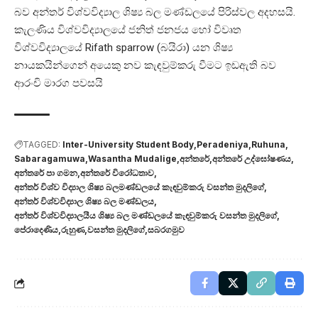
බව අන්තර් විශ්වවිද්‍යාල ශිෂ්‍ය බල මණ්ඩලයේ පිරිස්වල අදහසයි.
කැලණිය විශ්වවිද්‍යාලයේ ජනිත් ජනජය හෝ විවෘත
විශ්වවිද්‍යාලයේ Rifath sparrow (බයිරා) යන ශිෂ්‍ය
නායකයින්ගෙන් අයෙකු නව කැඳවුම්කරු වීමට ඉඩඇති බව
ආරංචි මාරග පවසයි
TAGGED:
Inter-University Student Body
Peradeniya
Ruhuna
Sabaragamuwa
Wasantha Mudalige
අන්තරේ
අන්තරේ උද්ඝෝෂණය
අන්තරේ පා ගමන
අන්තරේ විරෝධතාව
අන්තර් විශ්ව විද්‍යාල ශිෂ්‍ය බලමණ්ඩලයේ කැඳවුම්කරු වසන්ත මුදලිගේ
අන්තර් විශ්වවිද්‍යාල ශිෂ්‍ය බල මණ්ඩලය
අන්තර් විශ්වවිද්‍යාලයීය ශිෂ්‍ය බල මණ්ඩලයේ කැඳවුම්කරු වසන්ත මුදලිගේ
පේරාදෙණිය
රුහුණ
වසන්ත මුදලිගේ
සබරගමුව