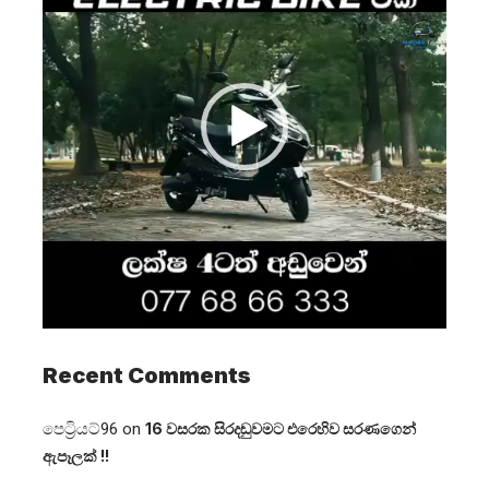
Recent Comments
පෙට්‍රියට්96
on
16 වසරක සිරදඬුවමට එරෙහිව සරණගෙන්
ඇපෑලක් !!