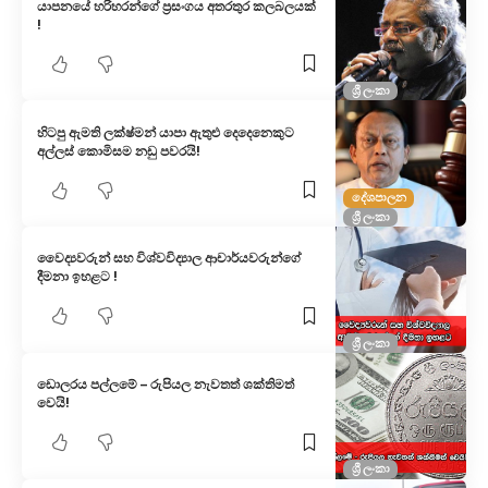
යාපනයේ හරිහරන්ගේ ප්‍රසංගය අතරතුර කලබලයක්
!
ශ්‍රී ලංකා
හිටපු ඇමති ලක්ෂ්මන් යාපා ඇතුළු දෙදෙනෙකුට
අල්ලස් කොමිසම නඩු පවරයි!
දේශපාලන
ශ්‍රී ලංකා
වෛද්‍යවරුන් සහ විශ්වවිද්‍යාල ආචාර්යවරුන්ගේ
දීමනා ඉහළට !
ශ්‍රී ලංකා
ඩොලරය පල්ලමේ – රුපියල නැවතත් ශක්තිමත්
වෙයි!
ශ්‍රී ලංකා