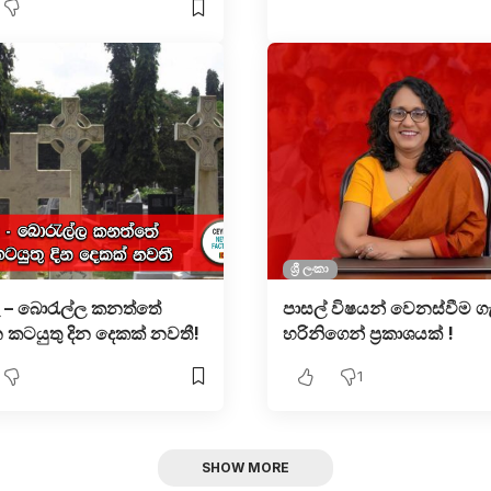
ශ්‍රී ලංකා
ෑ – බොරැල්ල කනත්තේ
පාසල් විෂයන් වෙනස්වීම ග
කටයුතු දින දෙකක් නවතී!
හරිනිගෙන් ප්‍රකාශයක් !
1
SHOW MORE