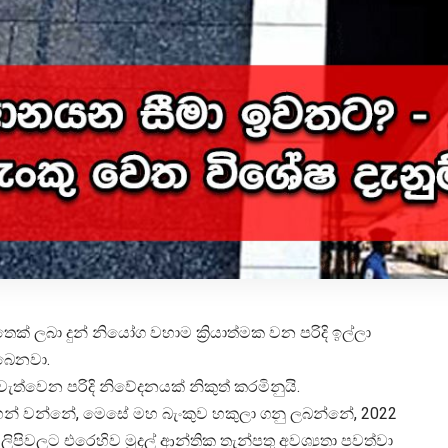
් ලබා දුන් නියෝග වහාම ක්‍රියාත්මක වන පරිදි ඉල්ලා
ිබෙනවා.
වැත්වෙන පරිදි නිවේදනයක් නිකුත් කරමිනුයි.
න් වන්නේ, මෙසේ මහ බැංකුව හකුලා ගනු ලබන්නේ, 2022
ලිපිවලට එරෙහිව මුදල් ආන්තික තැන්පතු අවශ්‍යතා පවත්වා