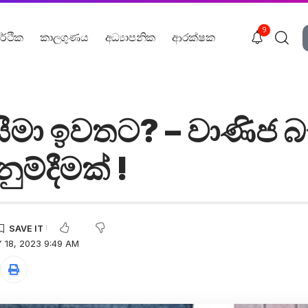
9
ර්ථික
කාලගුණය
අධ්‍යාපනික
ආරක්ෂක
මා ඉවතට? – වාණිජ බ
ුම්දීමක් !
 18, 2023 9:49 AM