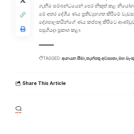
ගැනීම සම්බන්ධයෙන් පෙර නිකුත් කළ නියෝග
මේ අතර දේශීය ණය ප්‍රතිව්‍යුහගත කිරීමේ වැ
දේශපාලකයින්ගේ ණය කප්පාදු කිරීමට ආණ්ඩුව ස
පසුගියදා ප්‍රකාශ කළා.
TAGGED:
ආනයන සීමා
තැන්පතු අවශ්‍යතා
මහ බැංක
Share This Article