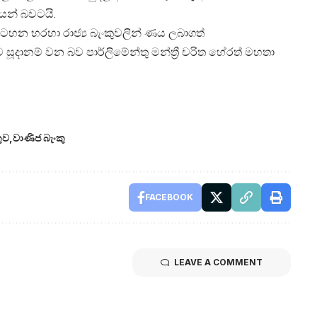
යන් බවටයි.
ඩසටහන හරහා රාජ්‍ය බැංකුවලින් ණය ලබාගත්
ූදානම් වන බව පාර්ලිමේන්තු මන්ත්‍රී චරිත හේරත් මහතා
ුව
වාණිජ බැංකු
FACEBOOK
LEAVE A COMMENT