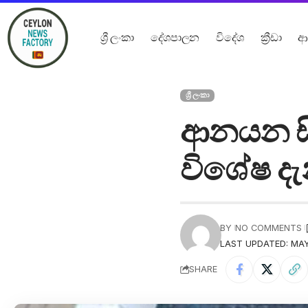
ශ්‍රී ලංකා
දේශපාලන
විදේශ
ක්‍රීඩා
ආ
ශ්‍රී ලංකා
ආනයන සී
විශේෂ දැන
BY
NO COMMENTS
LAST UPDATED: MAY
SHARE