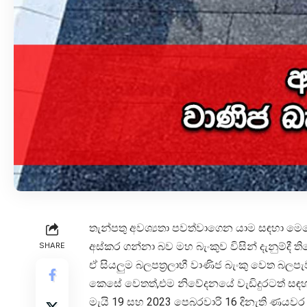
තැන්පතු අවශ්‍යතා පවත්වාගෙන යාම සඳහා මෙතෙක
අස්කර ගන්නා බව මහ බැංකුව විසින් දැනුම්දී ත
SHARE
ඒ සියලුම බලපත්‍රලාභී වාණිජ බැංකු වෙත බලපැ
කෙසේ වෙතත්,එම නිවේදනයේ වැඩිදුරටත් සඳහ
මැයි 19 සහ 2023 පෙබරවාරි 16 දිනැති ණයවර 