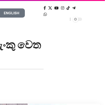
ENGLISH
ැංකු වෙත