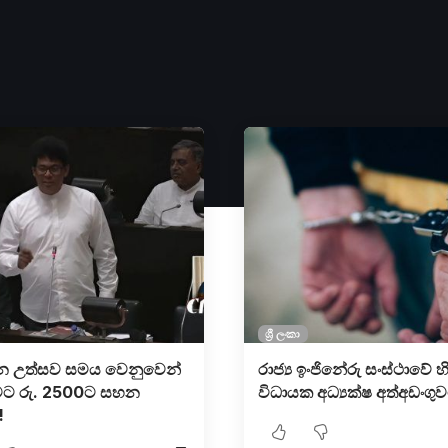
ශ්‍රී ලංකා
 උත්සව සමය වෙනුවෙන්
රාජ්‍ය ඉංජිනේරු සංස්ථාවේ හ
ට රු. 2500ට සහන
විධායක අධ්‍යක්ෂ අත්අඩංගු
!