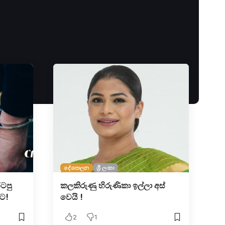
දේශපාලන
ශ්‍රී ලංකා
ිටපු
කලකිරුණු හිරුණිකා ඉල්ලා අස්
වට!
වෙයි !
2
1