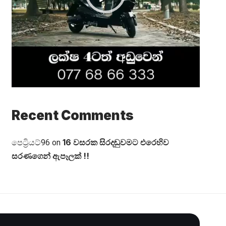
Recent Comments
16 වසරක සිරදඬුවමට එරෙහිව
පෙට්‍රියට්96
on
සරණගෙන් ඇපෑලක් !!