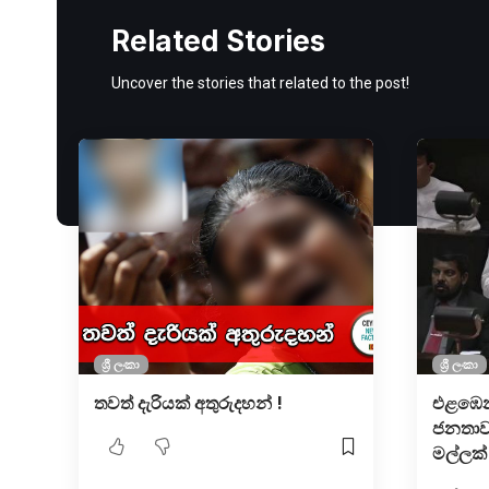
Related Stories
Uncover the stories that related to the post!
ශ්‍රී ලංකා
ශ්‍රී ලංකා
තවත් දැරියක් අතුරුදහන් !
එළඹෙන
ජනතාව
මල්ලක්