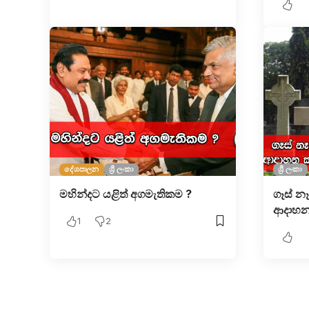
දේශපාලන
ශ්‍රී ලංකා
ශ්‍රී ලංකා
මහින්දට යළිත් අගමැතිකම ?
ගෑස් න
ආදාහන 
1
2