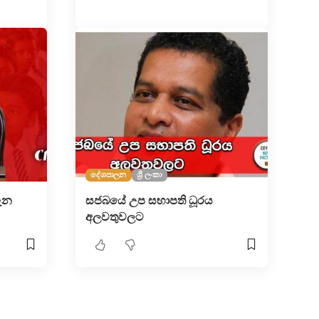
දේශපාලන
ශ්‍රී ලංකා
ැන
සජබයේ උප සභාපති ධූරය
අලවතුවලට