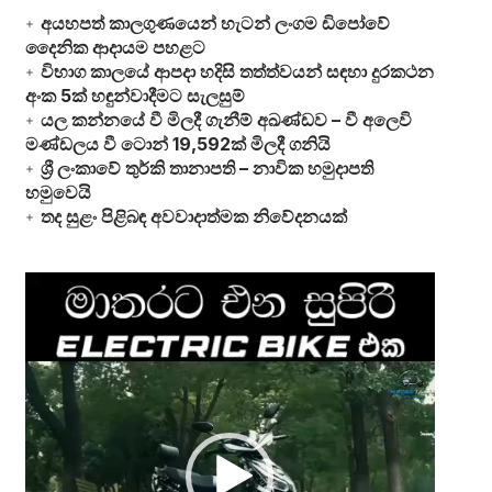
අයහපත් කාලගුණයෙන් හැටන් ලංගම ඩිපෝවේ
දෛනික ආදායම පහළට
විභාග කාලයේ ආපදා හදිසි තත්ත්වයන් සඳහා දුරකථන
අංක 5ක් හඳුන්වාදීමට සැලසුම්
යල කන්නයේ වී මිලදී ගැනීම් අඛණ්ඩව – වී අලෙවි
මණ්ඩලය වී ටොන් 19,592ක් මිලදී ගනියි
ශ්‍රී ලංකාවේ තුර්කි තානාපති – නාවික හමුදාපති
හමුවෙයි
තද සුළං පිළිබඳ අවවාදාත්මක නිවේදනයක්
Video
Player