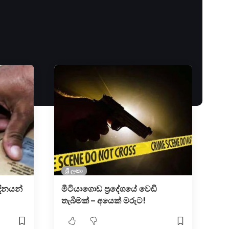
ශ්‍රී ලංකා
දිනයන්
මීටියාගොඩ ප්‍රදේශයේ වෙඩි
තැබීමක් – අයෙක් මරුට!