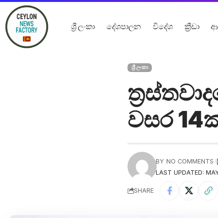
ශ්‍රී ලංකා
දේශපාලන
විදේශ
ක්‍රීඩා
ආ
ශ්‍රී ලංකා
ත්‍රස්තව
වසර 14ක්
BY
NO COMMENTS
LAST UPDATED: MAY
SHARE