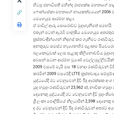
හිටපු ජනාධිපති මහින්ද රාජපක්ෂ මහතාගේ පාළ
ෆොන්සේකා මහතාගේ නායකත්වයෙන් 2006 වසරේ
මෙහෙයුම ආරම්භ කළා.
ඒ මාවිල් ආරු සොරොව්ව මුදාගැනීමත් සමඟයි.
එතැන් පටන් ඇරඹි මානුෂිය මෙහෙයුම අතරතුරදී 
ත්‍රස්තවාදීන්ගෙන් නිදහස් කර ගැනීමට රණවිරු
අනතුරුව සමස්ථ නැගෙනහිර පළාතම පියවරෙන් පි
බලකොටුවක් ලෙස සැළකු කිලිනොච්චිය මුදාගන
අවසන් සටන ආරම්භ වුණේ වෙල්ලමුල්ලිවයික්කා
2009 වසරේ මැයි මස 18 වනදා රණවිරුවන් විසි
කරමින් 2009 වසරේදී LTTE ත්‍රස්තවාදය සම්පු
යුද්ධයේදී රට වෙනුවෙන් දිවි පිදු ආරක්ෂක අංශ
යුද හමුදා රණවිරුවන් 23,962 ක්, නාවික හමුද
දෙනෙකු යුද්ධයේදී රට වෙනුවෙන් දිවි පුදා තිබ
ශ්‍රී ලංකා පොලිසියේ නිලධාරීන් 2,598 දෙනෙක
ද රට වෙනුවෙන් දිවි පිදු රණවිරුවන් අතරට් අයත