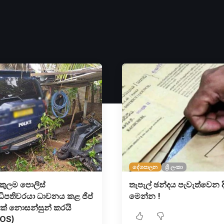
දේශපාලන
ශ්‍රී ලංකා
්කුලම පොලිස්
තැපැල් ඡන්දය පැවැත්වෙන 
ධිපතිවරයා ධාවනය කළ ජිප්
මෙන්න !
ක් නොසන්සුන් කරයි
OS)