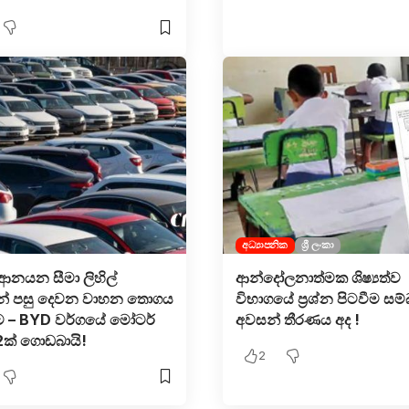
අධ්‍යාපනික
ශ්‍රී ලංකා
නයන සීමා ලිහිල්
ආන්දෝලනාත්මක ශිෂ්‍යත්ව
ෙන් පසු දෙවන වාහන තොගය
විභාගයේ ප්‍රශ්න පිටවීම සම
 – BYD වර්ගයේ මෝටර්
අවසන් තීරණය අද !
ක් ගොඩබායි!
2