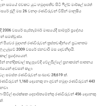
න සමයේ එවකට යුධ හමුදාපතිව සිටි ෆීල්ඩ් මාර්ෂල් සරත්
 ජූලි මස 26 වනදා රණවිරුවන් විසින් මානුෂිය
2006 වසරේ සැප්තැම්බර් මාසයේදී සාම්පුර් ප්‍රදේශය
වන් සමත්වුණා.
යවර මුදාගත් රණවිරුවන් ත්‍රස්තවාදීන්ගේ ප්‍රධානතම
ු ලැබුවේ 2009 වසරේ ජනවාරි මස දෙවනිදායි.
ල් ප්‍රදේශයෙන්.
න් නන්දිකඩාල් කළපුවේදී වේලුපිල්ලේ ප්‍රභාකරන් ඝාතනය
ර්ණයෙන් අවසන් කළා.
 වල සමස්ත රණවිරුවන් සංඛ්‍යාව 28,619 ක්.
ා රණවිරුවන් 1,160 දෙනෙකු හා ගුවන් හමුදා රණවිරුවන් 443
ෙනවා.
ු හා සිවිල් ආරක්ෂක දෙපාර්තමේන්තු රණවිරුවන් 456 දෙනෙකු
්.