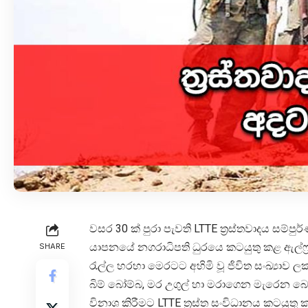
වසර 30 ක් පුරා පැවති LTTE ත්‍රස්තවාදය සම්
යාපනයේ නගරාධිපති ධුරයෙ කටයුතු කළ ඇල්ෆ්‍ර
SHARE
රැල්ල හරහා මෙරටට අහිමි වූ ජිවිත සංඛ්‍යාව 
බිම් බෝම්බ, මර උගුල් හා මරාගෙන මැරෙන 
විනාශ කිරීමට LTTE ත්‍රස්ත සංවිධානය කටයුතු 