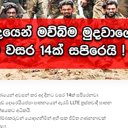
පුර්ණයෙන් අවසන් කර අද දිනට වසර 14ක් සපිරෙනවා.
ඩ් දොරෙයියප්පා ඝාතනයෙන් ඇරඹි LLTE ත්‍රස්තවාදී ඝාතන
ලක්ෂයකට අධිකයි.
බෝම්බකරුවන් යොදාගනිමින් අහිංසක ජිවිත ගණනනාවක්
කළා.