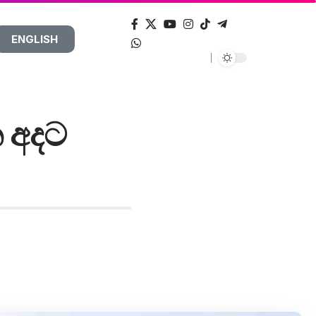
ENGLISH
න අදට