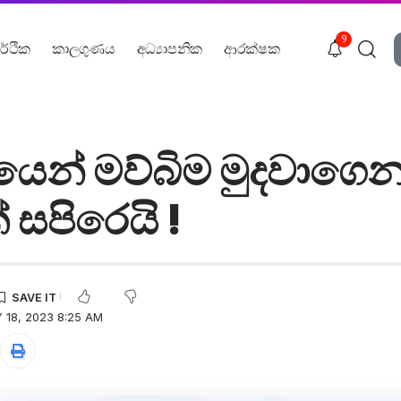
9
ර්ථික
කාලගුණය
අධ්‍යාපනික
ආරක්ෂක
ාදයෙන් මව්බිම මුදවාගෙ
 සපිරෙයි !
 18, 2023 8:25 AM