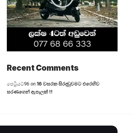
Recent Comments
16 වසරක සිරදඬුවමට එරෙහිව
පෙට්‍රියට්96
on
සරණගෙන් ඇපෑලක් !!