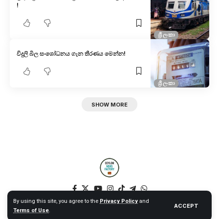
!
ශ්‍රී ලංකා
විදුලි බිල සංශෝධනය ගැන තීරණය මෙන්න!
ශ්‍රී ලංකා
SHOW MORE
By using this site, you agree to the
Privacy Policy
and
ACCEPT
Terms of Use
.
© 2025 Ceylon News Factory. All Rights Reserved. – Web by NT –