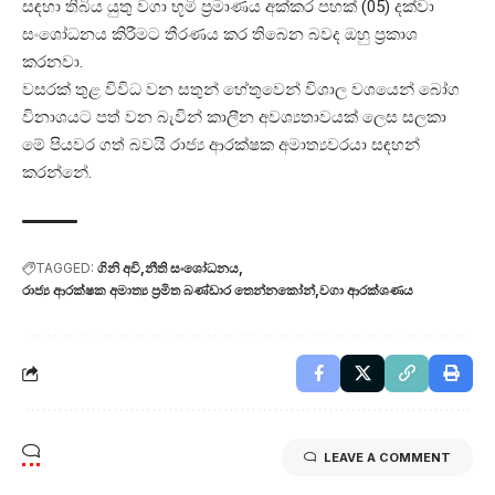
සඳහා තිබිය යුතු වගා භූමි ප්‍රමාණය අක්කර පහක් (05) දක්වා
සංශෝධනය කිරීමට තීරණය කර තිබෙන බවද ඔහු ප්‍රකාශ
කරනවා.
වසරක් තුළ විවිධ වන සතුන් හේතුවෙන් විශාල වශයෙන් බෝග
විනාශයට පත් වන බැවින් කාලීන අවශ්‍යතාවයක් ලෙස සලකා
මේ පියවර ගත් බවයි රාජ්‍ය ආරක්ෂක අමාත්‍යවරයා සඳහන්
කරන්නේ.
TAGGED:
ගිනි අවි
නීති සංශෝධනය
රාජ්‍ය ආරක්ෂක අමාත්‍ය ප්‍රමිත බණ්ඩාර තෙන්නකෝන්
වගා ආරක්ශණය
LEAVE A COMMENT