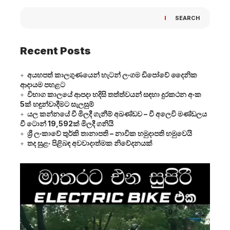
SEARCH
Recent Posts
අයහපත් කාලගුණයෙන් හැටන් ලංගම ඩිපෝවේ දෛනික
ආදායම පහළට
විභාග කාලයේ ආපදා හදිසි තත්ත්වයන් සඳහා දුරකථන අංක
5ක් හඳුන්වාදීමට සැලසුම්
යල කන්නයේ වී මිලදී ගැනීම් අඛණ්ඩව – වී අලෙවි මණ්ඩලය
වී ටොන් 19,592ක් මිලදී ගනියි
ශ්‍රී ලංකාවේ තුර්කි තානාපති – නාවික හමුදාපති හමුවෙයි
තද සුළං පිළිබඳ අවවාදාත්මක නිවේදනයක්
Video
Player