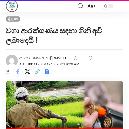
Aa
ශ්‍රී ලංකා
වගා ආරක්ශණය සඳහා ගිනි අවි
ලබාදෙයි !
BY
NO COMMENTS
LAST UPDATED: MAY 18, 2023 9:26 AM