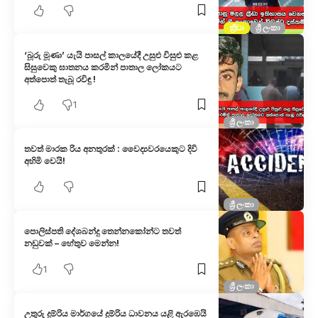
ක්‍රීඩා
ශ්‍රී ලංකා
‘බූරු මූණා’ යැයි පාසල් කාලයේදී උසුළු විසුළු කළ
සිසුවෙකු ඝාතනය කරමින් පාතාල ලෝකයට
අත්පොත් තැබූ රවිඳු !
1
ශ්‍රී ලංකා
තවත් මාරක රිය අනතුරක් : වෛද්‍යවරයෙකුට දිවි
අහිමි වෙයි!
ශ්‍රී ලංකා
පොලිස්පති දේශබන්දු තෙන්නකෝන්ට තවත්
නඩුවක් – හේතුව මෙන්න!
1
ශ්‍රී ලංකා
උතුරු දුම්රිය මාර්ගයේ දුම්රිය ධාවනය යළි ඇරඹෙයි