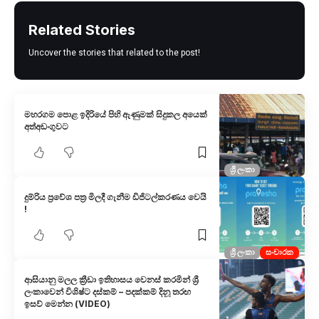
Related Stories
Uncover the stories that related to the post!
මහරගම පොළ ඉදිරියේ පිහි ඇණුමක් සිදුකල අයෙක්
අත්අඩංගුවට
ශ්‍රී ලංකා
දුම්රිය ප්‍රවේශ පත්‍ර මිලදී ගැනීම ඩිජිටල්කරණය වෙයි
!
ශ්‍රී ලංකා
සංචාරක
ආසියානු මලල ක්‍රීඩා ඉතිහාසය වෙනස් කරමින් ශ්‍රී
ලංකාවෙන් විශිෂ්ට දස්කම් – පදක්කම් දිනූ තරඟ
ඉසව් මෙන්න (VIDEO)