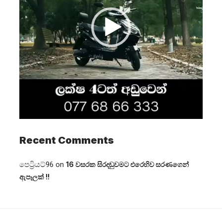
Recent Comments
පෙට්‍රියට්96
on
16 වසරක සිරදඬුවමට එරෙහිව සරණගෙන්
ඇපෑලක් !!