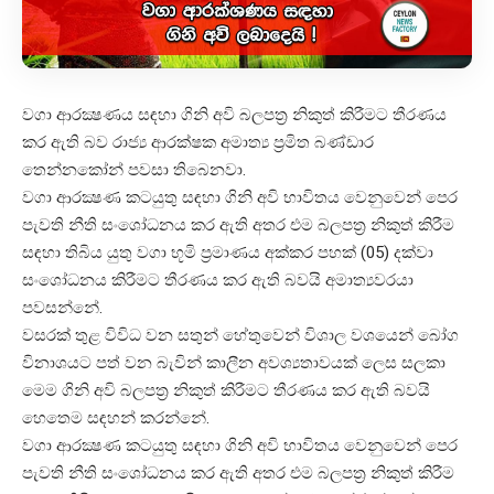
වගා ආරක්‍ෂණය සඳහා ගිනි අවි බලපත්‍ර නිකුත් කිරීමට තීරණය
කර ඇති බව රාජ්‍ය ආරක්ෂක අමාත්‍ය ප්‍රමිත බණ්ඩාර
තෙන්නකෝන් පවසා තිබෙනවා.
වගා ආරක්‍ෂණ කටයුතු සඳහා ගිනි අවි භාවිතය වෙනුවෙන් පෙර
පැවති නීති සංශෝධනය කර ඇති අතර එම බලපත්‍ර නිකුත් කිරීම
සඳහා තිබිය යුතු වගා භූමි ප්‍රමාණය අක්කර පහක් (05) දක්වා
සංශෝධනය කිරීමට තීරණය කර ඇති බවයි අමාත්‍යවරයා
පවසන්නේ.
වසරක් තුළ විවිධ වන සතුන් හේතුවෙන් විශාල වශයෙන් බෝග
විනාශයට පත් වන බැවින් කාලීන අවශ්‍යතාවයක් ලෙස සලකා
මෙම ගිනි අවි බලපත්‍ර නිකුත් කිරීමට තීරණය කර ඇති බවයි
හෙතෙම සඳහන් කරන්නේ.
වගා ආරක්‍ෂණ කටයුතු සඳහා ගිනි අවි භාවිතය වෙනුවෙන් පෙර
පැවති නීති සංශෝධනය කර ඇති අතර එම බලපත්‍ර නිකුත් කිරීම