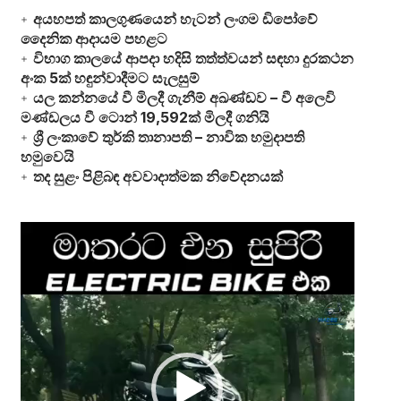
අයහපත් කාලගුණයෙන් හැටන් ලංගම ඩිපෝවේ
දෛනික ආදායම පහළට
විභාග කාලයේ ආපදා හදිසි තත්ත්වයන් සඳහා දුරකථන
අංක 5ක් හඳුන්වාදීමට සැලසුම්
යල කන්නයේ වී මිලදී ගැනීම් අඛණ්ඩව – වී අලෙවි
මණ්ඩලය වී ටොන් 19,592ක් මිලදී ගනියි
ශ්‍රී ලංකාවේ තුර්කි තානාපති – නාවික හමුදාපති
හමුවෙයි
තද සුළං පිළිබඳ අවවාදාත්මක නිවේදනයක්
Video
Player