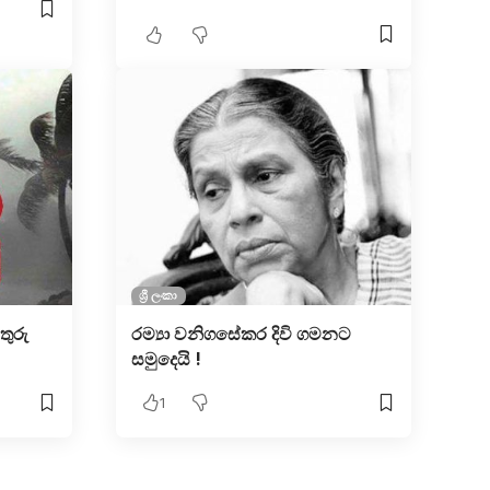
ශ්‍රී ලංකා
තුරු
රම්‍යා වනිගසේකර දිවි ගමනට
සමුදෙයි !
1