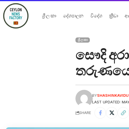
ශ්‍රී ලංකා
දේශපාලන
විදේශ
ක්‍රීඩා
ආ
ශ්‍රී ලංකා
සෞදි අරා
තරුණයෙක
BY
SHASHINKAVID
LAST UPDATED: MAY
SHARE