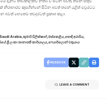
නයේ දැනට තාවකාලිකව නතර වී සිටින බවත්, තමන් සතුව
ක් නිරාහාරව කුසගින්නේ සිටින බවත් තමන් යළිත් මවුරටට
ින බවත් හෙතෙම තවදුරටත් ප්‍රකාශ කළා.
Saudi Arabia
කුමාර් ඩිලික්ෂාන්
මස්කෙළිය
සෞදි අරාබිය
ියේ ශ්‍රී ලංකා තානාපති කාර්යාලය
ෆෙයාර්ලොන් වතුයාය
FACEBOOK
LEAVE A COMMENT