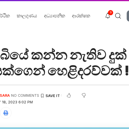
9
ර්ථික
කාලගුණය
අධ්‍යාපනික
ආරක්ෂක
බියේ කන්න නැතිව දුක් 
්ගෙන් හෙළිදරව්වක් 
USARA
NO COMMENTS
 18, 2023 6:02 PM