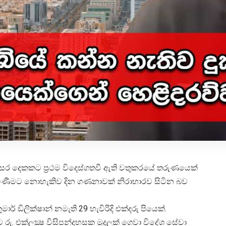
 වසර දෙකකට ප්‍රථම විදෙස්ගතවී ඇති වතුකරයේ තරුණයෙක්
මිණීමට නොහැකිව දින ගණනාවක් නිරාහාරව සිටින බව
ර් ඩිලික්ෂාන් නමැති 29 හැවිරිදි එක්දරු පියෙක්.
ු. එක්ලක්‍ෂ විසිපන්දහසක මුදලක් ගෙවා විදේශ සේවා