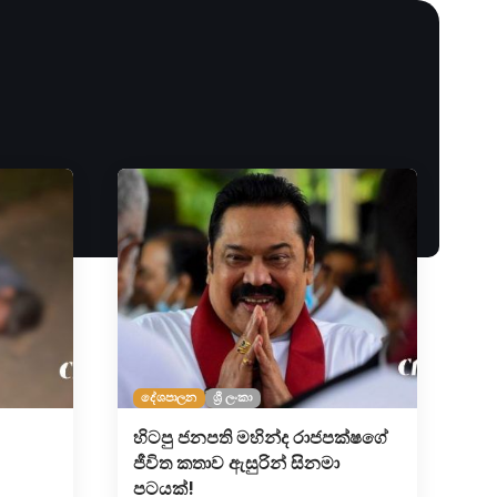
දේශපාලන
ශ්‍රී ලංකා
හිටපු ජනපති මහින්ද රාජපක්ෂගේ
ජීවිත කතාව ඇසුරින් සිනමා
පටයක්!