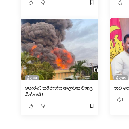
ශ්‍රී ලංකා
ශ්‍රී ලංකා
හොරණ කර්මාන්ත ශාලාවක විශාල
නව පොල
ගින්නක් !
1