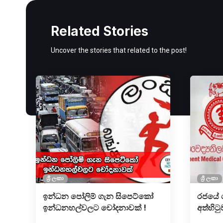
Related Stories
Uncover the stories that related to the post!
ශ්‍රී ලංකා
ශ්‍රී ලංකා
ඉන්ධන පෝලිම් ගැන සිපෙට්කෝ
රජයේ ව
ඉන්ධනහල්වලට චෝදනාවක් !
අත්හිටු