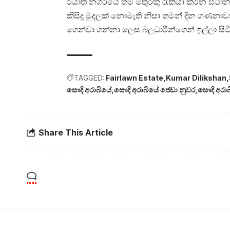
රියාත් නගරයේ තම මිතුරකු රැකියා කරන ස්ථා
කිසිදු මුදලක් නොමැති නිසා තමන් දින ගණනාව
ගෙන්වා ගන්නා ලෙස බලධාරීන්ගෙන් ඉල්ලා සිට
TAGGED:
Fairlawn Estate
Kumar Dilikshan
සෞදි අරාබියේ
සෞදි අරාබියේ ජෙඩා නුවර
සෞදි අරාබ
Share This Article