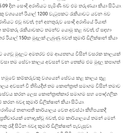
.05.09 දින සෞදි අරාබියට පැමිණි බව එම තරුණයා කියා සිටියා.
ු වශයෙන් රියාල් 1200 වැටුපකට රැකියාවට යවන බව
ාබියට එවූ බවත්, ඉන් අනතුරුව සෞදි අරාබියේ රියාත්
 කම්කරු රැකියාවකට තමන්ව යොමු කළ බවත්, ඒ සඳහා
යාල් 150ක මුදලක් ලැබුණු බවත් කුමාර් ඩිලික්ෂාන් කියා
තනයට ගෙවූ මුදලට අමතරව එම ආයතනය විසින් වසරක කාලයක්
 පවසා තම සේවා කාලය අවසන් වන තෙක්ම එම මුදල කපාගත්
ණය හමුවේ කම්කරුවකු වශයෙන් සේවය කළ කාලය තුළ
ය අවසන් වී තිබියදීත් තම කොන්ත්‍රාත් සමාගම විසින් තමාව
සේවය කරන ලෙස කොන්ත්‍රාත්කාර සමාගම සහ පෞද්ගලික
කරන බවද කුමාර් ඩිලික්ෂාන් කියා සිටියා.
රාබියේ තානාපති කාර්යාලය වෙත අවස්ථා කිහිපයකදී
 ප්‍රතිචාරයක් නොදැක්වූ බවත්, එම කාර්යාලයේ තමන් මෙන්
ු රැඳී සිටින බවද කුමාර් ඩිලික්ෂාන් පැවැසුවා.