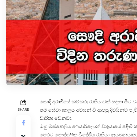
සෞදි අරාබියේ කම්කරු රැකියාවක් සඳහා මීට
තම සේවා කාලය අවසන් වී ආපසු දිවයිනට පැ
SHARE
වාර්තා වෙනවා.
ඔහු මස්කෙළිය ෆෙයාර්ලොන් වතුයායේ පදිංචි කුමා
මෙරට පෞද්ගලික විදේශීය රැකියා ආයතනයකට ර