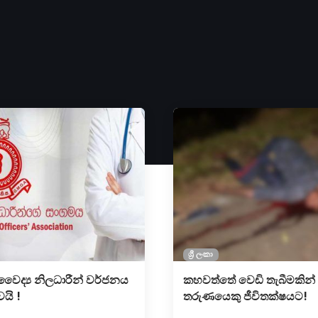
ශ්‍රී ලංකා
ෛද්‍ය නිලධාරීන් වර්ජනය
කහවත්තේ වෙඩි තැබීමකින්
වයි !
තරුණයෙකු ජීවිතක්ෂයට!