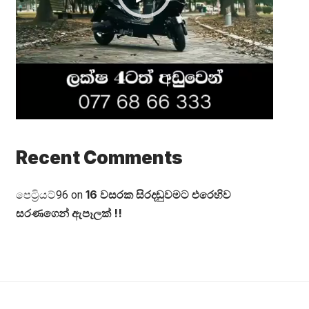
Recent Comments
16 වසරක සිරදඬුවමට එරෙහිව
පෙට්‍රියට්96
on
සරණගෙන් ඇපෑලක් !!