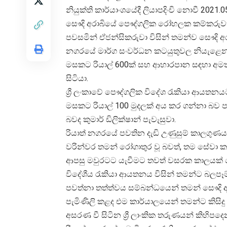
නියුක්ති කාර්යාංශයේදී ලියාපදිංචි නොවී 2021
සෞදි අරාබියේ පෞද්ගලික රෝහලක කම්කරුවක
පවසමින් ඒජන්සිකරුවා විසින් තමන්ව සෞදි අර
නගරයේ මාර්ග සංවර්ධන කටයුතුවල නියැළෙන
මසකට රියාල් 600ක් සහ ආහාරපාන සඳහා අමතර රි
සිටියා.
ශ්‍රී ලංකාවේ පෞද්ගලික විදේශ රැකියා ආය
මසකට රියාල් 100 මුදලක් අය කර ගන්නා බව
බවද කුමාර් ඩිලික්ෂාන් පැවැසුවා.
රියාත් නගරයේ පවතින දැඩි උණුසුම් කාලගු
වරින්වර තමන් රෝගාතුර වූ බවත්, තම සේවා කාල
ආපසු මවුරටට යැවීමට තවත් වසරක කාලයක් 
විදේශීය රැකියා ආයතනය විසින් තමන්ට බලපෑම් 
පවත්නා තත්ත්වය සම්බන්ධයෙන් තමන් සෞදි අ
පැමිණිලි කළද එම කාර්යාලයෙන් තමන්ට කිසිදු
අසරණ වී සිටින ශ්‍රී ලාංකික තරුණයන් කිහිපදෙනක