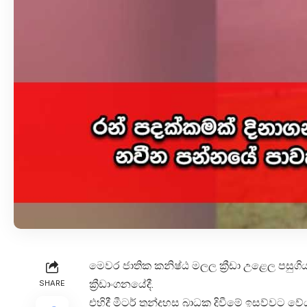
මෙවර ජාතික කනිෂ්ඨ මලල ක්‍රීඩා උළෙල පසුග
ක්‍රීඩාංගනයේදී.
SHARE
එහිදී මීටර් තුන්දහස බාධක දිවීමේ ඉසව්වට ව