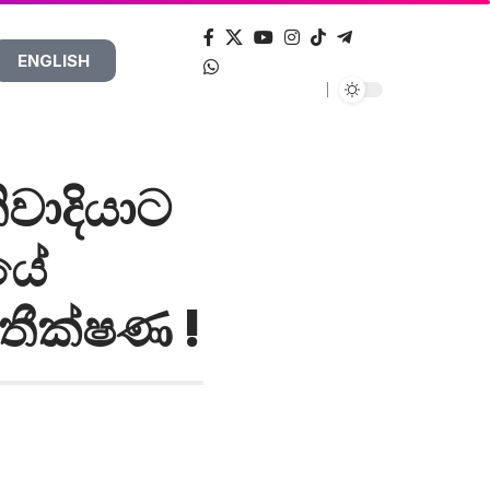
ENGLISH
ිවාදියාට
යේ
 තීක්ෂණ !