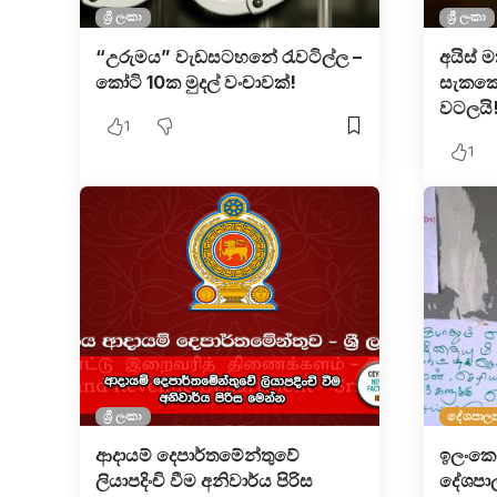
ශ්‍රී ලංකා
ශ්‍රී ලංකා
“උරුමය” වැඩසටහනේ රැවටිල්ල –
අයිස් ම
කෝටි 10ක මුදල් වංචාවක්!
සැකකෙ
වටලයි
1
1
ශ්‍රී ලංකා
දේශපාල
ආදායම් දෙපාර්තමේන්තුවේ
ඉලංකෙයි
ලියාපදිංචි වීම අනිවාර්ය පිරිස
දේශපාල