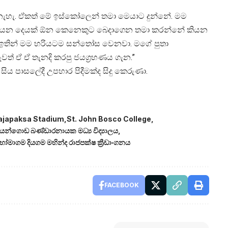
් නැහැ. ඒකත් මේ ඉස්කෝලෙන් තමා මෙයාට දුන්නේ. මම
ියෙන දෙයක් ඕන කෙනෙකුට බෙදාගෙන තමා කරන්නේ කියන
 ඉතින් මම හරියටම සන්තෝස වෙනවා. මගේ පුතා
ුවත් ඒ ඒ තැනදි කරපු ජයග්‍රහණය ගැන.”
සිය පාසලේදී උපහාර පිදීමක්ද සිදු කෙරුණා.
japaksa Stadium
St. John Bosco College
යන්ගොඩ බණ්ඩාරනායක මධ්‍ය විද්‍යාලය
ෝමාගම දියගම මහින්ද රාජපක්ෂ ක්‍රීඩාංගනය
FACEBOOK