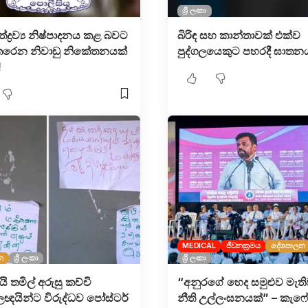
ශ්‍රී ලංකා
ත්ද්‍රව්‍ය නිෂ්පාදනය කළ බවට
බිරිඳ​ සහ කාන්තාව​ක් එක්​ව
රෙන නිවාඩු නිකේතනයක්
පුද්ගලයෙකුට පහරදී ඝාතනය
!
MEDICAL
ජීවනක්‍රමය
දේශපාලන
න
ශ්‍රී ලංකා
ශ්‍රී ලංකා
 තමිල් අරුසු කච්චි
“අනුරගේ හෙද සමුළුව මැ
ඥයින්ට විරුද්ධව පෝස්ටර්
නීති උල්ලංඝනයක්” – කැෆ