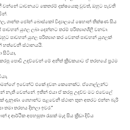
ගී වන්නේ ධාවනයට කෙතරම් දක්ෂයෙකු වුවත්, ඔහුට පැවති
ින්.
ගල, ශාන්ත ජෝන් බොස්කෝ විද්‍යාලයේ ෂෙහාන් තීක්ෂණ සිය
 පාවහන් යුගල ලබා දෙන්නට තරම් පරිත්‍යාගශීලී වනවා.
 ඔහුට පාවහන් යුගල පරිත්‍යාග කර වෙනත් පාවහන් යුගලක්
 හත්වෙනි ස්ථානයයි.
සිටියා,
රපු පොඩි උදව්වෙන් මේ අනිත් ක්‍රීඩකයාට ඒ තරඟයේ ප්‍රථම
ියා,
 තමන්ගේ ඉවෙන්ට් එකේ දුවන කෙනෙක්ට. ඒගොල්ලන්ට
 නැති වෙන්නේ. ඉතින් එයා ඒ කරපු උදව්ව මට එවෙලේ
කක් දැනුණා. ශෙහාන්ට පළවෙනි ස්ථාන තුන අතරට එන්න බැරි
යා තමා තරඟය දිනලා ඉවර.”
 ආර්ථික අපහසුතා රැසක් මැද සිය ක්‍රීඩා දිවිය