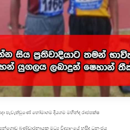
ියදා පැවැත්වුණේ හෝමාගම දියගම මහින්ද රාජපක්ෂ
ේයන්ගොඩ බණ්ඩාරනායක මධ්‍ය විද්‍යාලයේ හසිඳු ධනංජය