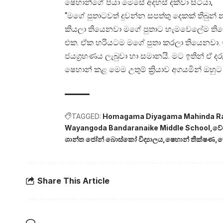
ෂෙහාන්ගේ පියා මෙසේ අදහස් දක්වා සිටියා,
“මගේ පුතාටවත් දුවන්න සපත්තු දෙකක් තිබුන
කියලා තියෙනවා මගේ පුතාට හැමවෙලේම ත
එක. ඒක හරියටම මගේ පුතා කරලා තියෙනවා.
ජයග්‍රහණය ලැබුවා හා සමානයි. මට ඉතින් ඒ දර
ෂෙහාන් කළ මෙම උතුම් ක්‍රියාව අගයමින් ඔහුට 
TAGGED:
Homagama Diyagama Mahinda Ra
Wayangoda Bandaranaike Middle School
වේ
ශාන්ත ජෝන් බොස්කෝ විද්‍යාලය
ෂෙහාන් තීක්ෂණ
හ
Share This Article