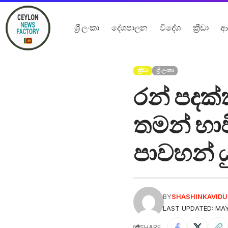
ශ්‍රී ලංකා
දේශපාලන
විදේශ
ක්‍රීඩා
ආ
ක්‍රීඩා
ශ්‍රී ලංකා
රන් පදක්ක
තමන් භා
පාවහන් ය
BY
SHASHINKAVID
LAST UPDATED: MAY
SHARE