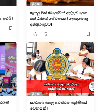
ශ්‍රී ලංකා
කුකුලු මස් කිලෝවක් අල්ලස් ලෙස
 කර​යි!
ගත් රජයේ සේවකයන් දෙදෙනෙකු
අත්අඩංගුවට!
ශ්‍රී ලංකා
තිවරණ
සාමාන්‍ය පෙළ පවත්වන ශ්‍රේණියේ
ේ
වෙනසක් !