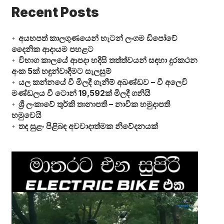
Recent Posts
අයහපත් කාලගුණයෙන් හැටන් ලංගම ඩිපෝවේ
දෛනික ආදායම පහළට
විභාග කාලයේ ආපදා හදිසි තත්ත්වයන් සඳහා දුරකථන
අංක 5ක් හඳුන්වාදීමට සැලසුම්
යල කන්නයේ වී මිලදී ගැනීම් අඛණ්ඩව – වී අලෙවි
මණ්ඩලය වී ටොන් 19,592ක් මිලදී ගනියි
ශ්‍රී ලංකාවේ තුර්කි තානාපති – නාවික හමුදාපති
හමුවෙයි
තද සුළං පිළිබඳ අවවාදාත්මක නිවේදනයක්
Video
Player