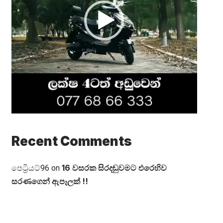
Recent Comments
16 වසරක සිරදඬුවමට එරෙහිව
පෙට්‍රියට්96
on
සරණගෙන් ඇපෑලක් !!