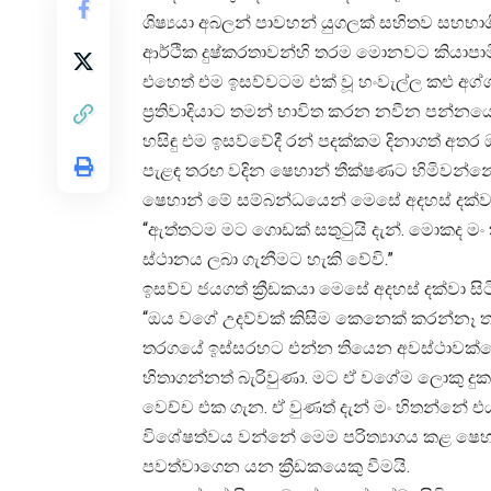
ශිෂ්‍යයා අබලන් පාවහන් යුගලක් සහිතව සහභා
ආර්ථික දුෂ්කරතාවන්හි තරම මොනවට කියාපාම
එහෙත් එම ඉසව්වටම එක් වූ හංවැල්ල කළු අග්
ප්‍රතිවාදියාට තමන් භාවිත කරන නවීන පන්නයේ
හසිඳු එම ඉසව්වේදී රන් පදක්කම දිනාගත් අතර
පැළඳ තරඟ වදින ෂෙහාන් තීක්ෂණට හිමිවන්නේ
ෂෙහාන් මේ සම්බන්ධයෙන් මෙසේ අදහස් දක්වා 
“ඇත්තටම මට ගොඩක් සතුටුයි දැන්. මොකද මං ක
ස්ථානය ලබා ගැනීමට හැකි වේවි.”
ඉසව්ව ජයගත් ක්‍රීඩකයා මෙසේ අදහස් දක්වා සිට
“ඔය වගේ උදව්වක් කිසිම කෙනෙක් කරන්නෑ
තරගයේ ඉස්සරහට එන්න තියෙන අවස්ථාවක්නේ
හිතාගන්නත් බැරිවුණා. මට ඒ වගේම ලොකු දු
වෙච්ච එක ගැන. ඒ වුණත් දැන් මං හිතන්නේ එ
විශේෂත්වය වන්නේ මෙම පරිත්‍යාගය කළ ෂෙහාන් ද
පවත්වාගෙන යන ක්‍රීඩකයෙකු වීමයි.