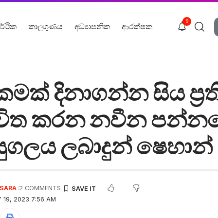
9
ර්ථික
කාලගුණය
අධ්‍යාපනික
ආරක්ෂක
මක් දිනාගන්න සිය ප්‍රත
විත කරන නවීන පන්න
ුගලය ලබාදුන් ෂෙහාන්
USARA
2 COMMENTS
 19, 2023 7:56 AM