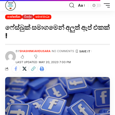
Aa
තාක්ෂණික
විදේශ
සමාජ මාධ්‍ය
ෆේස්බුක් සමාගමෙන් අලුත් ඇප් එකක්
!
BY
SHASHINKAVIDUSARA
NO COMMENTS
LAST UPDATED: MAY 20, 2023 7:00 PM