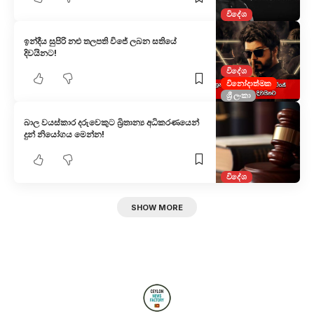
විදේශ
ඉන්දීය සුපිරි නළු තලපති විජේ ලබන සතියේ
දිවයිනට!
විදේශ
විනෝදාත්මක
ශ්‍රී ලංකා
බාල වයස්කාර දරුවෙකුට බ්‍රිතාන්‍ය අධිකරණයෙන්
දුන් නියෝගය මෙන්න!
විදේශ
SHOW MORE