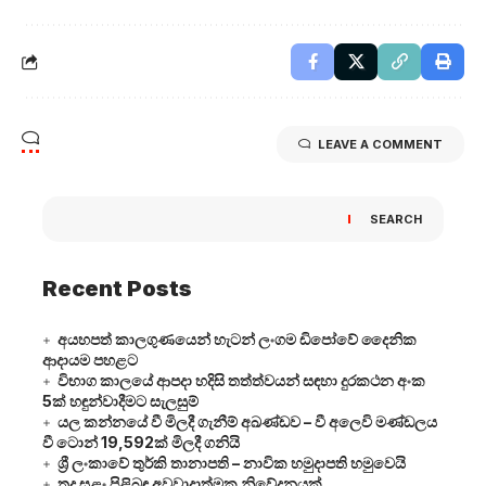
LEAVE A COMMENT
SEARCH
Recent Posts
අයහපත් කාලගුණයෙන් හැටන් ලංගම ඩිපෝවේ දෛනික
ආදායම පහළට
විභාග කාලයේ ආපදා හදිසි තත්ත්වයන් සඳහා දුරකථන අංක
5ක් හඳුන්වාදීමට සැලසුම්
යල කන්නයේ වී මිලදී ගැනීම් අඛණ්ඩව – වී අලෙවි මණ්ඩලය
වී ටොන් 19,592ක් මිලදී ගනියි
ශ්‍රී ලංකාවේ තුර්කි තානාපති – නාවික හමුදාපති හමුවෙයි
තද සුළං පිළිබඳ අවවාදාත්මක නිවේදනයක්