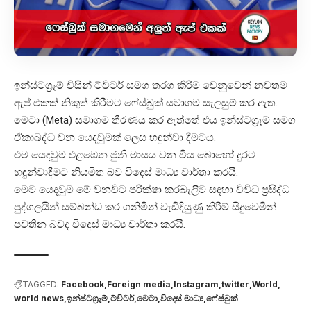
ඉන්ස්ටග්‍රෑම් විසින් ට්විටර් සමග තරග කිරීම වෙනුවෙන් නවතම
ඇප් එකක් නිකුත් කිරීමට ෆේස්බුක් සමාගම සැලසුම් කර ඇත.
මෙටා (Meta) සමාගම තීරණය කර ඇත්තේ එය ඉන්ස්ටග්‍රෑම් සමග
ඒකාබද්ධ වන යෙදවුමක් ලෙස හඳුන්වා දීමටය.
එම යෙදවුම එළඹෙන ජුනි මාසය වන විය බොහෝ දුරට
හඳුන්වාදීමට නියමිත බව විදෙස් මාධ්‍ය වාර්තා කරයි.
මෙම යෙදවුම මේ වනවිට පරීක්ෂා කරබැලීම සඳහා විවිධ ප්‍රසිද්ධ
පුද්ගලයින් සම්බන්ධ කර ගනිමින් වැඩිදියුණු කිරීම් සිදුවෙමින්
පවතින බවද විදෙස් මාධ්‍ය වාර්තා කරයි.
TAGGED:
Facebook
Foreign media
Instagram
twitter
World
world news
ඉන්ස්ටග්‍රෑම්
ට්විටර්
මෙටා
විදෙස් මාධ්‍ය
ෆේස්බුක්