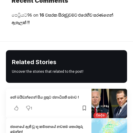
Recent Comments
පෙට්‍රියට්96
on
16 වසරක සිරදඬුවමට එරෙහිව සරණගෙන්
ඇපෑලක් !!
Related Stories
Uncover the stories that related to the post!
ජෝ බයිඩන්ගෙන් සිය පුතුට ජනාධිපති සමාව !
1
විදේශ
ජපානයේ ඇති වූ භූ කම්පනයේ නවතම තොරතුරු
මෙන්න!