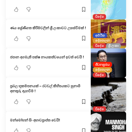
විදේශ
ණය ශ්‍රේණිගත කිරීම්වලින් ශ්‍රී ලංකාවට උසස්වීමක් !
ආර්ථික
දේශපාලන
විදේශ
ශ්‍රී ලංකා
ජපාන අගමැති පක්ෂ නායකත්වයෙන් ඉවත් වෙයි !
ජීවනක්‍රමය
දේශපාලන
විදේශ
ප්‍රබල භූකම්පනයක් – රටවල් කිහිපයකට සුනාමි
අනතුරු ඇඟවීම් !
විදේශ
මන්මෝහන් සිං අභාවප්‍රාප්ත වෙයි!