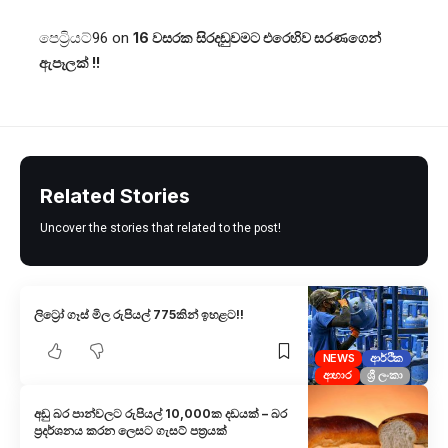
පෙට්‍රියට්96
on
16 වසරක සිරදඬුවමට එරෙහිව සරණගෙන්
ඇපෑලක් !!
Related Stories
Uncover the stories that related to the post!
ලිට්‍රෝ ගෑස් මිල රුපියල් 775කින් ඉහළට!!
NEWS
ආර්ථික
ආහාර
ශ්‍රී ලංකා
අඩු බර පාන්වලට රුපියල් 10,000ක දඩයක් – බර
ප්‍රදර්ශනය කරන ලෙසට ගැසට් පත්‍රයක්