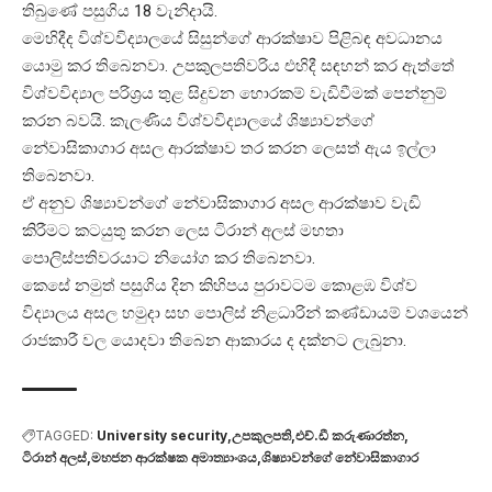
තිබුණේ පසුගිය 18 වැනිදායි.
මෙහිදීද විශ්වවිද්‍යාලයේ සිසුන්ගේ ආරක්ෂාව පිළිබඳ අවධානය
යොමු කර තිබෙනවා. උපකුලපතිවරිය එහිදී සඳහන් කර ඇත්තේ
විශ්වවිද්‍යාල පරිශ්‍රය තුළ සිදුවන හොරකම් වැඩිවීමක් පෙන්නුම්
කරන බවයි. කැලණිය විශ්වවිද්‍යාලයේ ශිෂ්‍යාවන්ගේ
නේවාසිකාගාර අසල ආරක්ෂාව තර කරන ලෙසත් ඇය ඉල්ලා
තිබෙනවා.
ඒ අනුව ශිෂ්‍යාවන්ගේ නේවාසිකාගාර අසල ආරක්ෂාව වැඩි
කිරීමට කටයුතු කරන ලෙස ටිරාන් අලස් මහතා
පොලිස්පතිවරයාට නියෝග කර තිබෙනවා.
කෙසේ නමුත් පසුගිය දින කිහිපය පුරාවටම කොළඹ විශ්ව
විද්‍යාලය අසල හමුදා සහ පොලිස් නිළධාරින් කණ්ඩායම් වශයෙන්
රාජකාරී වල යොදවා තිබෙන ආකාරය ද දක්නට ලැබුනා.
TAGGED:
University security
උපකුලපති
එච්.ඩී කරුණාරත්න
ටිරාන් අලස්
මහජන ආරක්ෂක අමාත්‍යාංශය
ශිෂ්‍යාවන්ගේ නේවාසිකාගාර