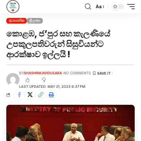
Aa
අධ්‍යාපනික
ශ්‍රී ලංකා
කොළඹ, ජ’පුර සහ කැලණියේ
උපකුලපතිවරුන් සිසුවියන්ට
ආරක්ෂාව ඉල්ලයි !
BY
SHASHINKAVIDUSARA
NO COMMENTS
LAST UPDATED: MAY 21, 2023 6:37 PM