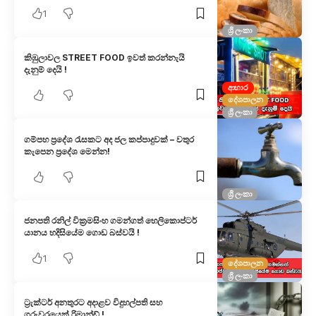
1
ශ්‍රී ලංකා
කිඹුලාවල STREET FOOD ඉවත් කරන්නැයි
දැනුම් දෙයි !
ආහාර
දේශපාලන
ශ්‍රී ලංකා
ගම්පහ ප්‍රදේශ රැසකට අද ජල කප්පාදුවක් – වතුර
කැපෙන ප්‍රදේශ මෙන්න!
ශ්‍රී ලංකා
ජනපති රනිල් වික්‍රමසිංහ ගමන්ගත් හෙලිකොප්ටර්
යානය හදිසියේම ගොඩ බස්වයි !
1
දේශපාලන
ශ්‍රී ලංකා
ට්‍රැක්ටර් අනතුරට අදාළව විදුහල්පති සහ
ගුරුවරයෙක් රිමාන්ඩ් !