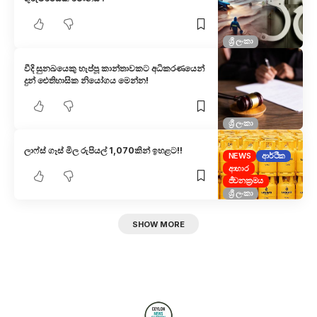
ශ්‍රී ලංකා
වීදි සුනඛයෙකු හැප්පූ කාන්තාවකට අධිකරණයෙන්
දුන් ඓතිහාසික නියෝගය මෙන්න!
ශ්‍රී ලංකා
ලාෆ්ස් ගෑස් මිල රුපියල් 1,070කින් ඉහළට!!
NEWS
ආර්ථික
ආහාර
ජීවනක්‍රමය
ශ්‍රී ලංකා
SHOW MORE