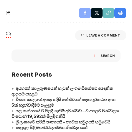
LEAVE A COMMENT
SEARCH
Recent Posts
අයහපත් කාලගුණයෙන් හැටන් ලංගම ඩිපෝවේ දෛනික
ආදායම පහළට
විභාග කාලයේ ආපදා හදිසි තත්ත්වයන් සඳහා දුරකථන අංක
5ක් හඳුන්වාදීමට සැලසුම්
යල කන්නයේ වී මිලදී ගැනීම් අඛණ්ඩව – වී අලෙවි මණ්ඩලය
වී ටොන් 19,592ක් මිලදී ගනියි
ශ්‍රී ලංකාවේ තුර්කි තානාපති – නාවික හමුදාපති හමුවෙයි
තද සුළං පිළිබඳ අවවාදාත්මක නිවේදනයක්