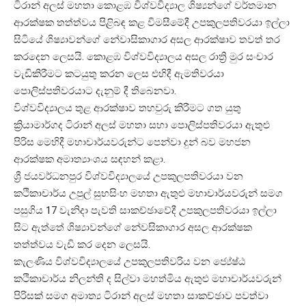
ටිරාන් අලස් මහතා කොළඹ විශ්වවිද්‍යාල ශිෂ්‍යන්ගේ වර්තමාන
ආරක්ෂක තත්ත්වය පිළිබඳ කළ විමසීමේදී උපකුලපතිවරයා ඉල්ලා
සිටියේ ශිෂ්‍යාවන්ගේ නේවාසිකාගාර අසල ආරක්ෂාව තවත් තර
කරදෙන ලෙසයි. කොළඹ විශ්වවිද්‍යාලය අසල රාත්‍රි මුර සංචාර
වැඩිකිරීමට කටයුතු කරන ලෙස එහිදී ඇමතිවරයා
පොලිස්පතිවරයාට දැනුම් දී තිබෙනවා.
විශ්වවිද්‍යාලය තුළ ආරක්ෂාව තහවුරු කිරීමට ගත යුතු
ක්‍රියාමාර්ගද ටිරාන් අලස් මහතා සහා පොලිස්පතිවරයා ඇතුළු
පිරිස මෙහිදී මහාචාර්යවරුන්ට පෙන්වා දුන් බව මහජන
ආරක්ෂක අමාත්‍යාංශය සඳහන් කළා.
ශ්‍රී ජයවර්ධනපුර විශ්වවිද්‍යාලයේ උපකුලපතිවරයා වන
කථිකාචාර්ය උපුල් සුභසිංහ මහතා ඇතුළු මහාචාර්යවරුන් සමග
පසුගිය 17 වැනිදා පැවති සාකච්ඡාවේදී උපකුලපතිවරයා ඉල්ලා
සිට ඇත්තේ ශිෂ්‍යාවන්ගේ නේවසිකාගාර අසල ආරක්ෂක
තත්ත්වය වැඩි කර දෙන ලෙසයි.
කැලණිය විශ්වවිද්‍යාලයේ උපකුලපතිවරිය වන ජ්‍යේෂ්ඨ
කථිකාචාර්ය නිලන්ති ද සිල්වා මහත්මිය ඇතුළු මහාචාර්යවරුන්
පිරිසක් සමග අමාත්‍ය ටිරාන් අලස් මහතා සාකච්ඡාව පවත්වා