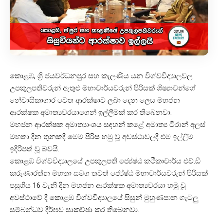
කොළඹ, ශ්‍රී ජයවර්ධනපුර සහ කැලණිය යන විශ්වවිද්‍යාලවල
උපකුලපතිවරුන් ඇතුළු මහාචාර්යවරුන් පිරිසක් ශිෂ්‍යාවන්ගේ
නේවාසිකාගාර වෙත ආරක්ෂාව ලබා දෙන ලෙස මහජන
ආරක්ෂක අමාත්‍යවරයාගෙන් ඉල්ලීමක් කර තිබෙනවා.
මහජන ආරක්ෂක අමාත්‍යාංශය සඳහන් කළේ අමාත්‍ය ටිරාන් අලස්
මහතා දින තුනකදී මෙම පිරිස හමු වූ අවස්ථාවලදී එම ඉල්ලීම
ඉදිරිපත් වූ බවයි.
කොළඹ විශ්වවිද්‍යාලයේ උපකුලපති ජ්‍යේෂ්ඨ කථිකාචාර්ය එච්.ඩී
කරුණාරත්න මහතා සමග තවත් ජ්‍යේෂ්ඨ මහාචාර්යවරුන් පිරිසක්
පසුගිය 16 වැනි දින මහජන ආරක්ෂක අමාත්‍යවරයා හමු වූ
අවස්ථාවේ දී කොළඹ විශ්වවිද්‍යාලයේ සිසුන් මුහුණපාන ගැටලු
සම්බන්ධව දීර්ඝව සාකච්ඡා කර තිබෙනවා.