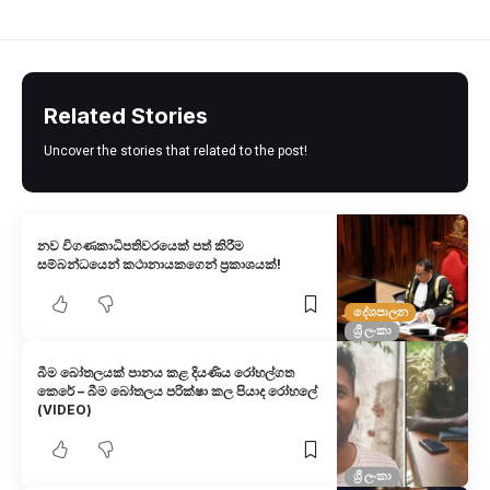
Related Stories
Uncover the stories that related to the post!
නව විගණකාධිපතිවරයෙක් පත් කිරීම
සම්බන්ධයෙන් කථානායකගෙන් ප්‍රකාශයක්!
දේශපාලන
ශ්‍රී ලංකා
බීම බෝතලයක් පානය කළ දියණිය රෝහල්ගත
කෙරේ – බීම බෝතලය පරික්ෂා කල පියාද රෝහලේ
(VIDEO)
ශ්‍රී ලංකා