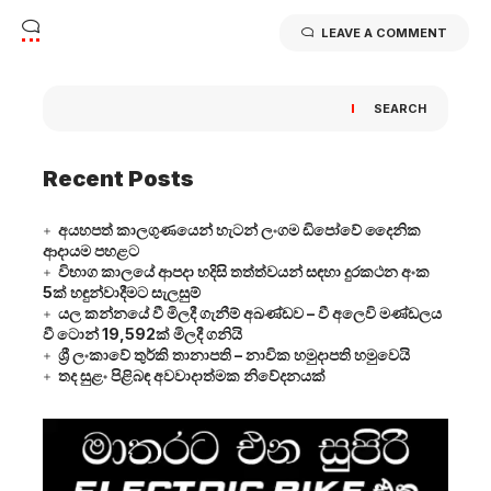
LEAVE A COMMENT
SEARCH
Recent Posts
අයහපත් කාලගුණයෙන් හැටන් ලංගම ඩිපෝවේ දෛනික
ආදායම පහළට
විභාග කාලයේ ආපදා හදිසි තත්ත්වයන් සඳහා දුරකථන අංක
5ක් හඳුන්වාදීමට සැලසුම්
යල කන්නයේ වී මිලදී ගැනීම් අඛණ්ඩව – වී අලෙවි මණ්ඩලය
වී ටොන් 19,592ක් මිලදී ගනියි
ශ්‍රී ලංකාවේ තුර්කි තානාපති – නාවික හමුදාපති හමුවෙයි
තද සුළං පිළිබඳ අවවාදාත්මක නිවේදනයක්
Video
Player