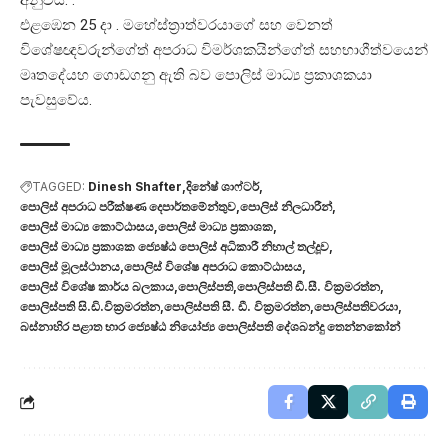
එළඹෙන 25 දා . මහේස්ත්‍රාත්වරයාගේ සහ වෙනත්
විශේෂඥවරුන්ගේත් අපරාධ විමර්ශකයින්ගේත් සහභාගීත්වයෙන්
මෘතදේයහ ගොඩගනු ඇති බව පොලිස් මාධ්‍ය ප්‍රකාශකයා
පැවසුවේය.
TAGGED:
Dinesh Shafter
දිනේෂ් ශාෆ්ටර්
පොලිස් අපරාධ පරීක්ෂණ දෙපාර්තමේන්තුව
පොලිස් නිලධාරීන්
පොලිස් මාධ්‍ය කොට්ඨාසය
පොලිස් මාධ්‍ය ප්‍රකාශක
පොලිස් මාධ්‍ය ප්‍රකාශක ජ්‍යෙෂ්ඨ පොලිස් අධිකාරී නිහාල් තල්දූව
පොලිස් මූලස්ථානය
පොලිස් විශේෂ අපරාධ කොට්ඨාසය
පොලිස් විශේෂ කාර්ය බලකාය
පොලිස්පති
පොලිස්පති ඩී.සී. වික්‍රමරත්න
පොලිස්පති සි.ඩි.වික්‍රමරත්න
පොලිස්පති සී. ඩී. වික්‍රමරත්න
පොලිස්පතිවරයා
බස්නාහිර පළාත භාර ජ්‍යෙෂ්ඨ නියෝජ්‍ය පොලිස්පති දේශබන්දු තෙන්නකෝන්