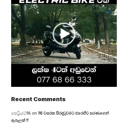
Recent Comments
පෙට්‍රියට්96
on
16 වසරක සිරදඬුවමට එරෙහිව සරණගෙන්
ඇපෑලක් !!