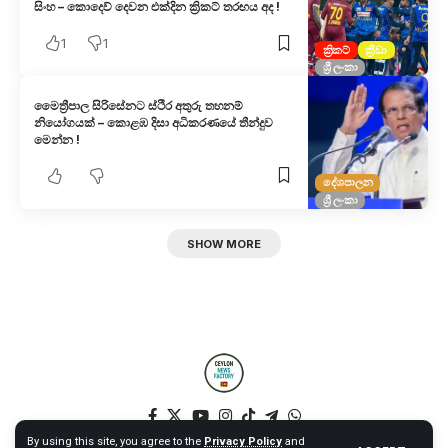
සිංහ – කොදෙව් දෙවන එක්දින ක්‍රිකට් තරඟය අද !
1
1
ක්‍රිකට්
ක්‍රීඩා
ශ්‍රී ලංකා
මෛත්‍රීපාල සිරිසේනට ස්ථිර අතුරු තහනම්
නියෝගයක් – කොළඹ දිසා අධිකරණයේ තීන්දුව
මෙන්න !
දේශපාලන
ශ්‍රී ලංකා
SHOW MORE
By using this site, you agree to the
Privacy Policy
and