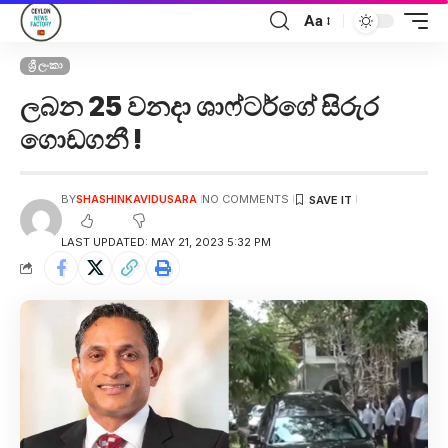
Aa
ශ්‍රී ලංකා
ලබන 25 වනදා ශාෆ්ටර්ගේ සිරුර
ගොඩගනී !
BY
SHASHINKAVIDUSARA
NO COMMENTS
LAST UPDATED: MAY 21, 2023 5:32 PM