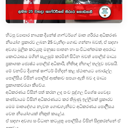
හිටපු ව්‍යාපාර නායක දිනේෂ් ශාෆ්ටර්ගේ මෘත ශරීරය අධිකරණ
නියෝග ප්‍රකාරව ලබන 25 වැනිදා ගොඩ ගන්නා බවත්, ඒ සඳහා
අවශ්‍ය මූලික කටයුතු මනුෂ්‍ය ඝාතන හා සංවිධාන්තමක අපරාධ
කොට්ඨාසය මගින් සැලසුම් කරමින් සිටින බවත් පොලිස් මාධ්‍ය
ප්‍රකාශක ජ්‍යෙෂ්ඨ පොලිස් අධිකාරී, නිතිඥ නිහාල් තල්දූව පවසයි.
මේ වනවිට දිනෙෂ් ෂාෆ්ටර් මිහිදන් කළ ස්ථානයට බොරැල්ල
පොලිසිය විසින් පොලිස් ආක්ෂාව සපයා ඇති බව ද මාධ්‍ය
ප්‍රකාශකවරයා කීවේය.
අධිකරණය විසින් පත් කරන ලද පංච පුද්ගල විශේෂ වෛද්‍ය
කණ්ඩායම විසින් අධිකරණයට කර තිබුණු ඉල්ලීමක් ප්‍රකාරව
මෙම මෘතදේහය නැවත ගොඩගැනිමට අධිකරණය පොලිිසය
වෙත නියෝගයක් නිකුත් කළේය.
ඒ සඳහා අවශ්‍ය සංවිධාන කටයුතු පොලිසිය විසින් සිදුකරන්නේ ඒ
අනුවය. .