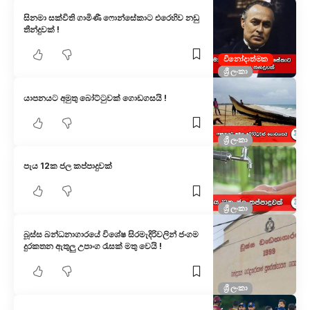
සිනමා සක්විති ගාමිණී ෆොන්සේකාට එරෙහිව නඩු
තීන්දුවක් !
විනෝදාත්මක
ශ්‍රී ලංකා
යාපනයට අමුතු බෝට්ටුවක් ගොඩගසයි !
ශ්‍රී ලංකා
පැය 12ක ජල කප්පාදුවක්
ශ්‍රී ලංකා
බූස්ස බන්ධනාගාරයේ විශේෂ සිරමැදිරිවලින් ජංගම
දුරකතන ඇතුලු උපාංග රැසක් මතු වෙයි !
ශ්‍රී ලංකා