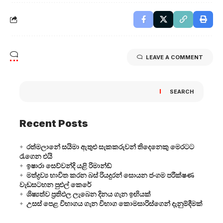
LEAVE A COMMENT
SEARCH
Recent Posts
රත්මලානේ සයිමා ඇතුළු සැකකරුවන් තිදෙනෙකු මෙරටට
රැගෙන එයි
ඉෂාරා සෙව්වන්දි යළි රිමාන්ඩ්
මත්ද්‍රව්‍ය භාවිත කරන බස් රියදුරන් සොයන ජංගම පරීක්ෂණ
වැඩසටහන පුළුල් කෙරේ
ශිෂ්‍යත්ව ප්‍රතිඵල ලැබෙන දිනය ගැන ඉඟියක්
උසස් පෙළ විභාගය ගැන විභාග කොමසාරිස්ගෙන් දැනුම්දීමක්