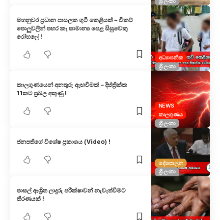
ශ්‍රී ලංකා
මහනුවර ප්‍රධාන පාසලක ගුටි කෙළියක් – විකට්
පොලුවලින් පහර කෑ සාමාන්‍ය පෙළ සිසුවෙකු
රෝහලේ !
අධ්‍යාපනික
ශ්‍රී ලංකා
කාලගුණයෙන් අනතුරු ඇඟවීමක් – දිස්ත්‍රික්ක
11කට ප්‍රබල අකුණු !
NEWS
කාලගුණය
ශ්‍රී ලංකා
ජනපතිගේ විශේෂ ප්‍රකාශය (Video) !
දේශපාලන
ශ්‍රී ලංකා
පාසල් ආශ්‍රිත ලාදුරු පරීක්ෂාවන් නැවැත්වීමට
තීරණයක් !