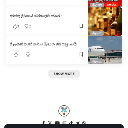
ශ්‍රී ලංකා
සෞඛ්‍ය
අරක්කු ලීටරයේ බෝතලේට අවසර !
1
2
ශ්‍රී ලංකා
ශ්‍රී ලංකන් ගුවන් සේවය බිලියන 8ක් පාඩු ලබයි!
ශ්‍රී ලංකා
SHOW MORE