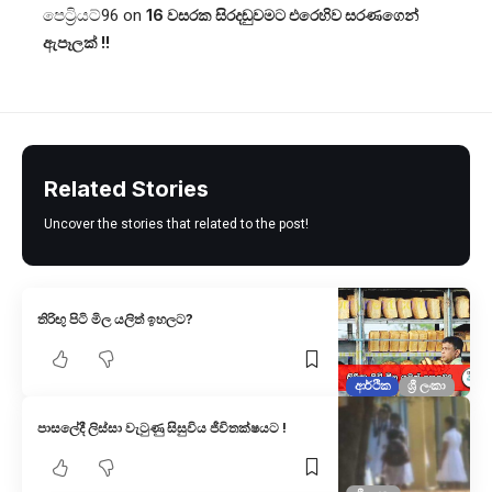
පෙට්‍රියට්96
on
16 වසරක සිරදඬුවමට එරෙහිව සරණගෙන්
ඇපෑලක් !!
Related Stories
Uncover the stories that related to the post!
තිරිඟු පිටි මිල යලිත් ඉහලට?
ආර්ථික
ශ්‍රී ලංකා
පාසලේදී ලිස්සා වැටුණු සිසුවිය ජීවිතක්ෂයට !