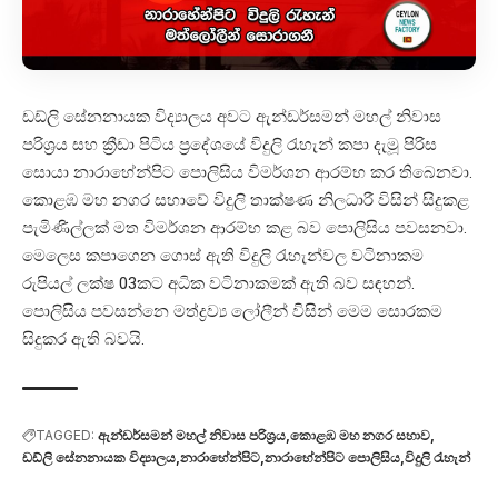
ඩඩ්ලි සේනනායක විද්‍යාලය අවට ඇන්ඩර්සමන් මහල් නිවාස
පරිශ්‍රය සහ ක්‍රීඩා පිටිය ප්‍රදේශයේ විදුලි රැහැන් කපා දැමූ පිරිස
සොයා නාරාහේන්පිට පොලිසිය විමර්ශන ආරම්භ කර තිබෙනවා.
කොළඹ මහ නගර සහාවේ විදුලි තාක්ෂණ නිලධාරී විසින් සිදුකළ
පැමිණිල්ලක් මත විමර්ශන ආරම්භ කළ බව පොලිසිය පවසනවා.
මෙලෙස කපාගෙන ගොස් ඇති විදුලි රැහැන්වල වටිනාකම
රුපි‍යල් ලක්ෂ 03කට අධික වටිනාකමක් ඇති බව සඳහන්.
පොලිසිය පවසන්නෙ මත්ද්‍රව්‍ය ලෝලීන් විසින් මෙම සොරකම
සිදුකර ඇති බවයි.
TAGGED:
ඇන්ඩර්සමන් මහල් නිවාස පරිශ්‍රය
කොළඹ මහ නගර සහාව
ඩඩ්ලි සේනනායක විද්‍යාලය
නාරාහේන්පිට
නාරාහේන්පිට පොලිසිය
විදුලි රැහැන්