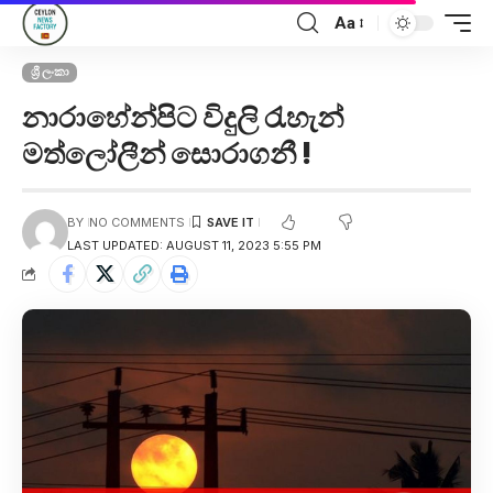
Aa
ශ්‍රී ලංකා
නාරාහේන්පිට විදුලි රැහැන්
මත්ලෝලීන් සොරාගනී !
BY
NO COMMENTS
LAST UPDATED: AUGUST 11, 2023 5:55 PM