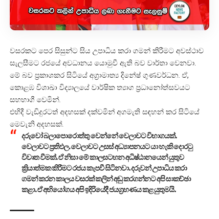
වසරකට පෙර සිසුන්ට සිය උපාධිය කරා ගමන් කිරීමට අවස්ථාව
සැලසීමට රජයේ අවධානය යොමුවී ඇති බව වාර්තා වෙනවා.
මේ බව ප්‍රකාශකර සිටියේ අග්‍රාමාත්‍ය දිනේෂ් ගුණවර්ධන. ඒ,
කොළඹ විශාඛා විද්‍යාලයේ වාර්ෂික ත්‍යාග ප්‍රධානෝත්සවයට
සහභාගී වෙමින්.
එහිදී වැඩිදුරටත් අදහසක් දක්වමින් අගමැති සඳහන් කර සිටියේ
මෙවැනි අදහසක්.
දරුවෝ බලාපොරොත්තු වෙන්නේ වෙලාවට විභාගයක්.
වෙලාවට ප්‍රතිඵල. වෙලාවට උසස් අධ්‍යාපනයට යා හැකි දොරටු
විවෘත වීමක්. ඒ නිසා මේ කාලසටහන අධිෂ්ඨානයෙන් යුතුව
ක්‍රියාත්මක කිරීමට රජය කැපවී සිටිනවා. දරුවන් උපාධිය කරා
ගමන් කරන කාලය වසරක් කලින් අඩු කරගන්නට අපි සාකච්ඡා
කළා. ඒ අභියෝගය අපි ඉදිරියේදී ජයග්‍රහණය කළ යුතුමයි.