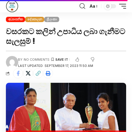
Aa
අධ්‍යාපනික
දේශපාලන
ශ්‍රී ලංකා
වසරකට කලින් උපාධිය ලබා ගැනීමට
සැලසුම් !
BY
NO COMMENTS
LAST UPDATED: SEPTEMBER 17, 2023 11:50 AM