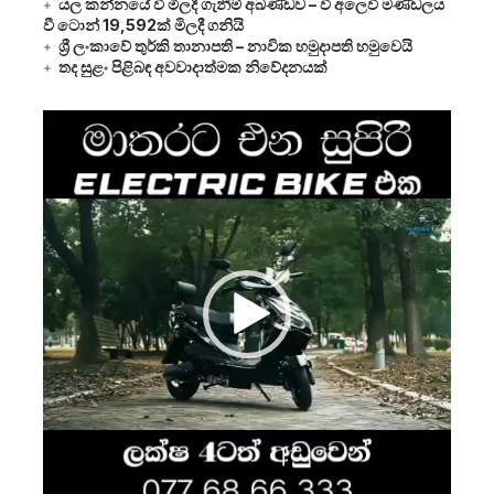
යල කන්නයේ වී මිලදී ගැනීම් අඛණ්ඩව – වී අලෙවි මණ්ඩලය
වී ටොන් 19,592ක් මිලදී ගනියි
ශ්‍රී ලංකාවේ තුර්කි තානාපති – නාවික හමුදාපති හමුවෙයි
තද සුළං පිළිබඳ අවවාදාත්මක නිවේදනයක්
Video
Player