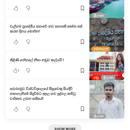
ශ්‍රී ලංකා
වැලිගම ප්‍රාදේශීය සභාවේ නව සභාපති තෝරා පත්
කරන දිනය මෙන්න!
දේශපාලන
තිළිණි රෝහලේ නිසා නඩුව කල්යයි !
1
නඩු
ශ්‍රී ලංකා
සබරගමුව විශ්වවිද්‍යාලයේ සිසුවෙකු සියදිවි
නසාගැනිමේ සිදුවීමට අදාල පංච පුද්ගල කමිටු
වාර්තාව ලබන සතියේ!
ශ්‍රී ලංකා
SHOW MORE