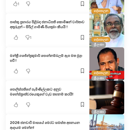
1
දේශපාලන
පාස්කු ප්‍රහාරය පිළිබඳ ජනාධිපති කොමිෂන් වාර්තාව
අතුරුදන් – සිරිල් ගාමිණී පියතුමා කියයි !
1
දේශපාලන
ශ්‍රී ලංකා
මන්ත්‍රී ගජේන්ද්‍රකුමාර් පොන්නම්බලම් ඇප මත මුදා
හරී !
දේශපාලන
ශ්‍රී ලංකා
පොලිස්පතිගේ පැමිණිල්ලකට අනුව
මහේස්ත්‍රාත්වරයෙකුගේ වැඩ තහනම් කරයි!
ශ්‍රී ලංකා
2026 ජනවාරි මාසයේ මෙරට සමස්ත අපනයන
ආදායම මෙන්න!