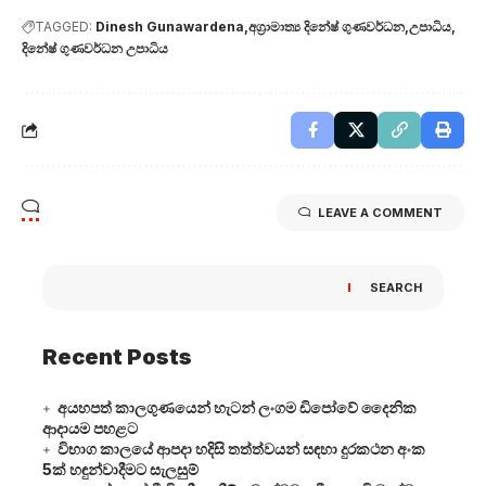
TAGGED:
Dinesh Gunawardena
අග්‍රාමාත්‍ය දිනේෂ් ගුණවර්ධන
උපාධිය
දිනේෂ් ගුණවර්ධන උපාධිය
LEAVE A COMMENT
SEARCH
Recent Posts
අයහපත් කාලගුණයෙන් හැටන් ලංගම ඩිපෝවේ දෛනික
ආදායම පහළට
විභාග කාලයේ ආපදා හදිසි තත්ත්වයන් සඳහා දුරකථන අංක
5ක් හඳුන්වාදීමට සැලසුම්