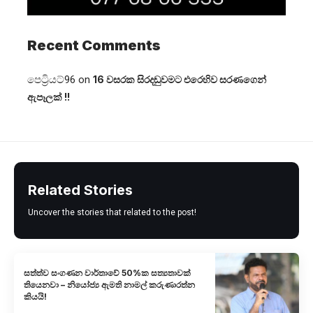
Recent Comments
පෙට්‍රියට්96
on
16 වසරක සිරදඬුවමට එරෙහිව සරණගෙන්
ඇපෑලක් !!
Related Stories
Uncover the stories that related to the post!
සත්ත්ව සංගණන වාර්තාවේ 50%ක සත්‍යතාවක්
තියෙනවා – නියෝජ්‍ය ඇමති නාමල් කරුණාරත්න
කියයි!