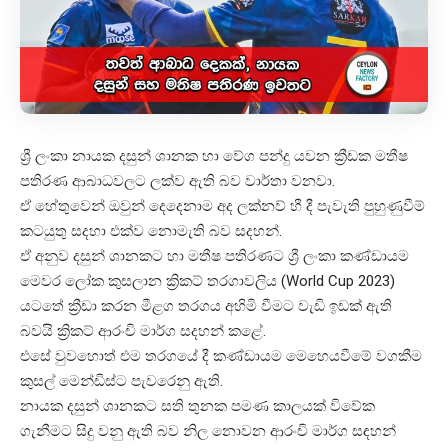
ශ්‍රී ලංකා නායක දසුන් ශානක හා වේග පන්දු යවන ක්‍රීඩක මතීෂ
පතිරණ ආබාධවලට ලක්ව ඇති බව වාර්තා වනවා.
ඒ හේතුවෙන් ඔවුන් දෙදෙනාම අද ලක්නව් හී දී පැවැති පුහුණුවීම්
කටයුතු සදහා එක්ව නොමැති බව සදහන්.
ඒ අනුව දසුන් ශානකට හා මතීෂ පතිරණට ශ්‍රී ලංකා කණ්ඩායම
මෙවර ලෝක කුසලාන ක්‍රිකට් තරගාවලිය (World Cup 2023)
යටතේ ක්‍රීඩා කරන මීළග තරගය අහිමි වීමට වැඩි ඉඩක් ඇති
බවයි ක්‍රිකට් ආරංචි මාර්ග සදහන් කළේ.
එසේ වුවහොත් එම තරගයේ දී කණ්ඩායම මෙහෙයවීමේ වගකීම
කුසල් මෙන්ඩිස්ට පැවරෙනු ඇති.
නායක දසුන් ශානකට සති තුනක පමණ කාලයක් විවේක
ගැනීමට සිදු වනු ඇති බව නිල නොවන ආරංචි මාර්ග සඳහන්