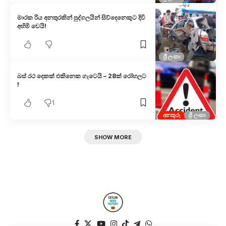
මාරක රිය අනතුරකින් පුද්ගලයින් සිව්දෙනෙකුට දිවි
අහිමි වෙයි!
ශ්‍රී ලංකා
බස් රථ දෙකක් එකිනෙක ගැටෙයි – 28ක් රෝහලට
!
1
අනතුරු
ශ්‍රී ලංකා
SHOW MORE