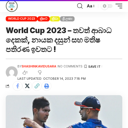
Aa
WORLD CUP 2023
ක්‍රිකට්
ක්‍රීඩා
ශ්‍රී ලංකා
World Cup 2023 – තවත් ආබාධ
දෙකක්, නායක දසුන් සහ මතිෂ
පතිරණ ඉවතට !
BY
SHASHINKAVIDUSARA
NO COMMENTS
1
LAST UPDATED: OCTOBER 14, 2023 7:18 PM