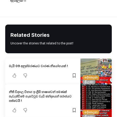
ඇපෑලක් !!
Related Stories
Uncover the stories that related to the post!
මැයි 09 අනුස්මරණයට වාරණ නියෝගයක් !
දේශපාලන
ශ්‍රී ලංකා
නීති විද්‍යාල විභාග ඉංග්‍රීසි භාෂාවෙන් පමණක්
පැවැත්වීමේ ගැසට්ටුව වැඩි ඡන්දයෙන් පරාජයට
පත්වෙයි !
දේශපාලන
ශ්‍රී ලංකා