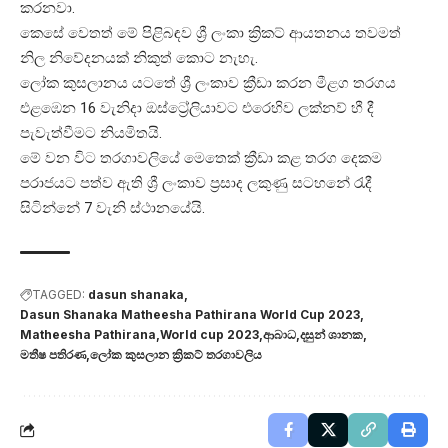
කරනවා.
කෙසේ වෙතත් මේ පිළිබඳව ශ්‍රී ලංකා ක්‍රිකට් ආයතනය තවමත්
නිල නිවේදනයක් නිකුත් කොට නැහැ.
ලෝක කුසලානය යටතේ ශ්‍රී ලංකාව ක්‍රීඩා කරන මීළග තරගය
එළඹෙන 16 වැනිදා ඔස්ට්‍රේලියාවට එරෙහිව ලක්නව් හී දී
පැවැත්වීමට නියමිතයි.
මේ වන විට තරගාවලියේ මෙතෙක් ක්‍රීඩා කළ තරග දෙකම
පරාජයට පත්ව ඇති ශ්‍රී ලංකාව ප්‍රසාද ලකුණු සටහනේ රැදී
සිටින්නේ 7 වැනි ස්ථානයේයි.
TAGGED:
dasun shanaka
Dasun Shanaka Matheesha Pathirana World Cup 2023
Matheesha Pathirana
World cup 2023
ආබාධ
දසුන් ශානක
මතීෂ පතිරණ
ලෝක කුසලාන ක්‍රිකට් තරගාවලිය