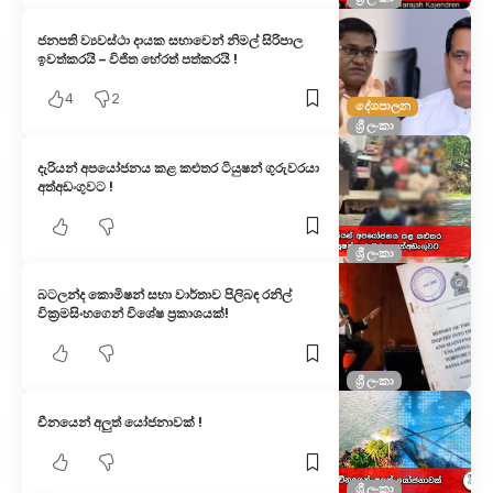
ජනපති ව්‍යවස්ථා දායක සභාවෙන් නිමල් සිරිපාල
ඉවත්කරයි – විජිත හේරත් පත්කරයි !
4
2
දේශපාලන
ශ්‍රී ලංකා
දැරියන් අපයෝජනය කළ කළුතර ටියුෂන් ගුරුවරයා
අත්අඩංගුවට !
ශ්‍රී ලංකා
බටලන්ද කොමිෂන් සභා වාර්තාව පිලිබඳ රනිල්
වික්‍රමසිංහගෙන් විශේෂ ප්‍රකාශයක්!
ශ්‍රී ලංකා
චීනයෙන් අලුත් යෝජනාවක් !
ශ්‍රී ලංකා