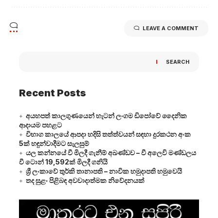
LEAVE A COMMENT
SEARCH
Recent Posts
අයහපත් කාලගුණයෙන් හැටන් ලංගම ඩිපෝවේ දෛනික
ආදායම පහළට
විභාග කාලයේ ආපදා හදිසි තත්ත්වයන් සඳහා දුරකථන අංක
5ක් හඳුන්වාදීමට සැලසුම්
යල කන්නයේ වී මිලදී ගැනීම් අඛණ්ඩව – වී අලෙවි මණ්ඩලය
වී ටොන් 19,592ක් මිලදී ගනියි
ශ්‍රී ලංකාවේ තුර්කි තානාපති – නාවික හමුදාපති හමුවෙයි
තද සුළං පිළිබඳ අවවාදාත්මක නිවේදනයක්
Video
Player