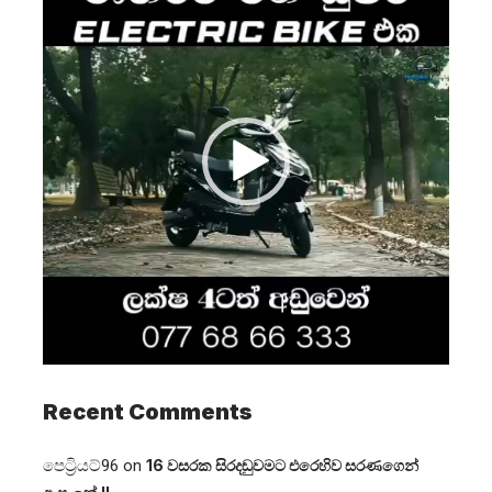
Recent Comments
පෙට්‍රියට්96
on
16 වසරක සිරදඬුවමට එරෙහිව සරණගෙන්