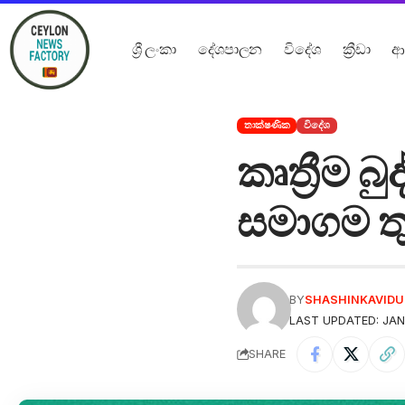
ශ්‍රී ලංකා
දේශපාලන
විදේශ
ක්‍රීඩා
ආ
තාක්ෂණික
විදේශ
කෘත්‍රීම
සමාගම තු
BY
SHASHINKAVID
LAST UPDATED: JAN
SHARE