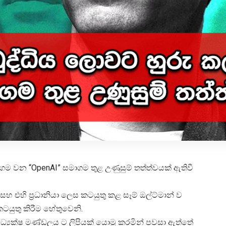
මාගම වන “
OpenAI
” සමාගම තුළ උණුසුම් තත්ත්වයක් ඇතිවී
 එහි ප්‍රධානියා ලෙස කටයුතු කළ සෑම් ඔල්ට්මාන් ව
යුතු කිරීම හේතුවෙනි.
‍යක්ෂ මණ්ඩලය ට ලිපියක් යොමු කරමින් පවසා ඇත්තේ