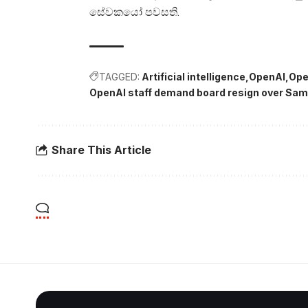
සේවකයෝ පවසති.
TAGGED:
Artificial intelligence
OpenAI
Ope
OpenAI staff demand board resign over Sam
Share This Article