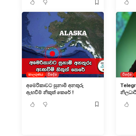
කාලගුණය
විදේශ
විදේශ
අමෙරිකාවට සුනාමි අනතුරු
Telegr
ඇඟවීම් නිකුත් කෙරේ !
නිලධාර