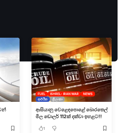
FUEL
ISHREL- IRAN WAR
NEWS
ආර්ථික
ශ්‍රී ලංකා
වන්
ආසියානු වෙළෙඳපොළේ බොරතෙල්
මිල ඩොලර් 112ක් දක්වා ඉහළට!!
1