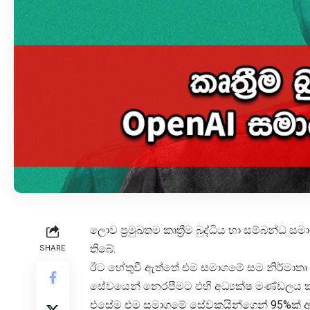
ලොව ප්‍රමුඛතම කෘත්‍රීම බුද්ධිය හා සම්බන්ධ ස
තිබේ.
SHARE
ඊට හේතුවී ඇත්තේ එම සමාගමේ සම නිර්මාතෘ සහ
සේවයෙන් නෙරපීමට එහි අධ්‍යක්ෂ මණ්ඩලය කට
එසේම එම සමාගමේ සේවකයින්ගෙන් 95%ක් අධ්