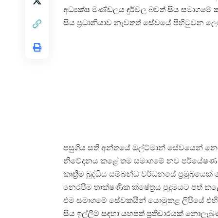
අධ්‍යක්ෂ මණ්ඩලය දුර්වල බවත් සිය සමාගමේ
සිය ප්‍රධානියාව නැවතත් සේවයේ පිහිටුවන ලෙ
පසුගිය සති අන්තයේ ඔල්ට්මාන් සේවයෙන් න
නිවේදනය කළේ තම සමාගමේ නව පර්යේෂණ අංශය
කෘත්‍රීම බුද්ධිය සම්බන්ධ වර්ධනයේ ප්‍රමුඛය
නෙරපීම තාක්ෂණික ක්ෂේත්‍රය පුදුමයට පත් ක
එම සමාගමේ සේවකයින් යොමුකළ ලිපියේ එහි ප්
සිය ඉල්ලීම් සඳහා යහපත් ප්‍රතිචාරයක් නොල