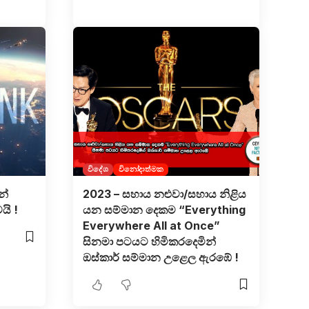
විදේශ
විනෝදාත්මක
න්
2023 – සහාය නළුවා/සහාය නිළිය
යි !
යන සම්මාන දෙකම “Everything
Everywhere All at Once”
සිනමා පටයට හිමිකරදෙමින්
ඔස්කාර් සම්මාන උළෙල ඇරඹේ !