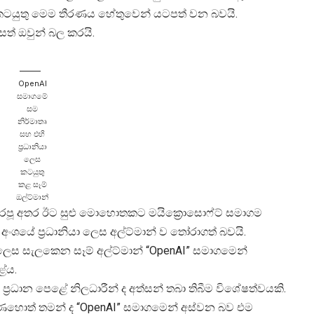
 කටයුතු මෙම තීරණය හේතුවෙන් යටපත් වන බවයි.
සත් ඔවුන් බල කරයි.
OpenAI
සමාගමේ
සම
නිර්මාතෘ
සහ එහි
ප්‍රධානියා
ලෙස
කටයුතු
කළ සෑම්
ඔල්ට්මාන්
ෙරපූ අතර ඊට සුළු මොහොතකට මයික්‍රොසොෆ්ට් සමාගම
ේ ප්‍රධානියා ලෙස අල්ට්මාන් ව තෝරාගත් බවයි.
ෙක් ලෙස සැලකෙන සෑම් අල්ට්මාන් “OpenAI” සමාගමෙන්
ළේය.
‍රධාන පෙළේ නිලධාරීන් ද අත්සන් තබා තිබීම විශේෂත්වයකි.
ැබුණහොත් තමන් ද “OpenAI” සමාගමෙන් අස්වන බව එම