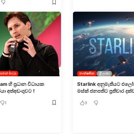
සමාජ මාධ්‍ය
තාක්ෂණික
ශ්‍රී ලංකා
am හි ප්‍රධාන විධායක
Starlink අනුමැතියට එලෝ
ියා අත්අඩංගුවට !
මස්ක් ජනපතිට ප්‍රතිචාර දක්ව
1
3