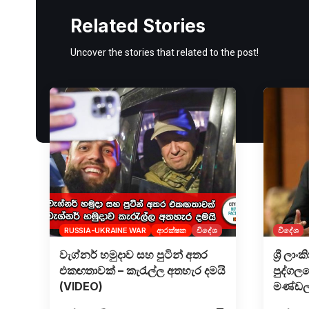
Related Stories
Uncover the stories that related to the post!
RUSSIA-UKRAINE WAR
ආරක්ෂක
විදේශ
විදේශ
වැග්නර් හමුදාව සහ පුටින් අතර
ශ්‍රී ල
එකඟතාවක් – කැරැල්ල අතහැර දමයි
පුද්ගල
(VIDEO)
මණ්ඩල