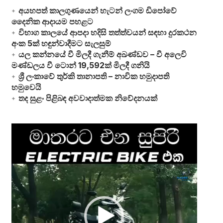
අයහපත් කාලගුණයෙන් හැටන් ලංගම ඩිපෝවේ
දෛනික ආදායම පහළට
විභාග කාලයේ ආපදා හදිසි තත්ත්වයන් සඳහා දුරකථන
අංක 5ක් හඳුන්වාදීමට සැලසුම්
යල කන්නයේ වී මිලදී ගැනීම් අඛණ්ඩව – වී අලෙවි
මණ්ඩලය වී ටොන් 19,592ක් මිලදී ගනියි
ශ්‍රී ලංකාවේ තුර්කි තානාපති – නාවික හමුදාපති
හමුවෙයි
තද සුළං පිළිබඳ අවවාදාත්මක නිවේදනයක්
Video
Player