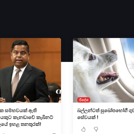
විදේශ
ාංකික සම්භවයක් ඇති
බල්ලන්ටත් සුඛෝපභෝගී ගු
යෙකුට කැනඩාවේ කැබිනට්
සේවයක් !
යේ ඉහළ තනතුරක්!