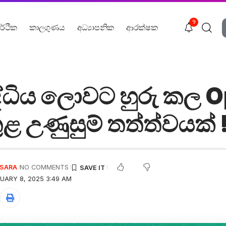
9
ර්ථික
කාලගුණය
අධ්‍යාපනික
ආරක්ෂක
 බුද්ධිය ලොවට හුරු කල
ළ උණුසුම් තත්ත්වයක් 
USARA
NO COMMENTS
UARY 8, 2025 3:49 AM