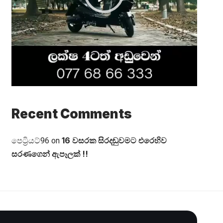
Recent Comments
16 වසරක සිරදඬුවමට එරෙහිව
පෙට්‍රියට්96
on
සරණගෙන් ඇපෑලක් !!