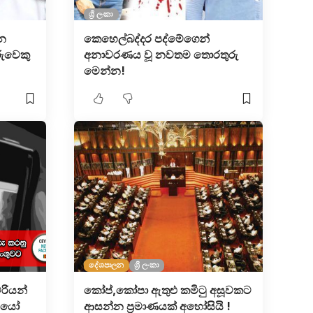
ශ්‍රී ලංකා
යන
කෙහෙල්බද්දර පද්මේගෙන්
රුවෙකු
අනාවරණය වූ නවතම තොරතුරු
මෙන්න!
දේශපාලන
ශ්‍රී ලංකා
රියන්
කෝප්,කෝපා ඇතුළු කමිටු අසූවකට
ඩියෝ
ආසන්න ප්‍රමාණයක් අහෝසියි !