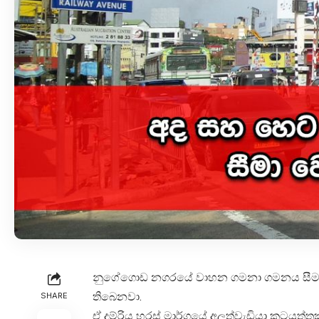
නුගේගොඩ නගරයේ වාහන ගමනා ගමනය සීමාකිරී
තිබෙනවා.
SHARE
ඒ දුම්රිය හරස් මාර්ගයේ අලුත්වැඩියා කටයු