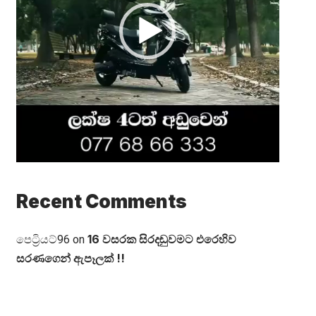
Recent Comments
16 වසරක සිරදඬුවමට එරෙහිව
පෙට්‍රියට්96
on
සරණගෙන් ඇපෑලක් !!