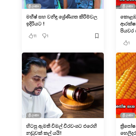
ශ්‍රී ලංකා
ශ්‍රී ලංකා
මහීෂ් සහ වනිඳු ශ්‍රේණිගත කිරීම්වල
කොළඹ 
ඉදිරියට !
ආරක්ෂා
පියවර 
11
1
1
ශ්‍රී ලංකා
ශ්‍රී ලංකා
හිටපු ඇමති විමල් වීරවංශට එරෙහි
ත්‍රිප
නඩුවක් කල් යයි!
හෙලිදර