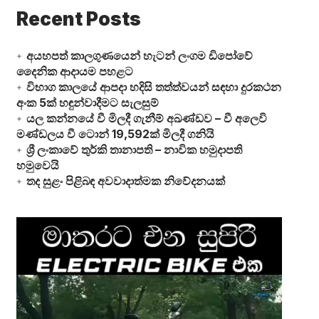
Recent Posts
අයහපත් කාලගුණයෙන් හැටන් ලංගම ඩිපෝවේ
දෛනික ආදායම පහළට
විභාග කාලයේ ආපදා හදිසි තත්ත්වයන් සඳහා දුරකථන
අංක 5ක් හඳුන්වාදීමට සැලසුම්
යල කන්නයේ වී මිලදී ගැනීම් අඛණ්ඩව – වී අලෙවි
මණ්ඩලය වී ටොන් 19,592ක් මිලදී ගනියි
ශ්‍රී ලංකාවේ තුර්කි තානාපති – නාවික හමුදාපති
හමුවෙයි
තද සුළං පිළිබඳ අවවාදාත්මක නිවේදනයක්
Video
Player