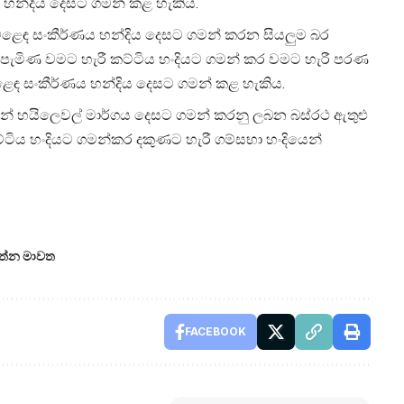
 හන්දිය දෙසට ගමන් කළ හැකිය.
ෙළෙඳ සංකීර්ණය හන්දිය දෙසට ගමන් කරන සියලුම බර
 පැමිණ වමට හැරී කට්ටිය හංදියට ගමන් කර වමට හැරී පරණ
ළෙඳ සංකීර්ණය හන්දිය දෙසට ගමන් කළ හැකිය.
ෙන් හයිලෙවල් මාර්ගය දෙසට ගමන් කරනු ලබන බස්රථ ඇතුළු
ටිය හංදියට ගමන්කර දකුණට හැරී ගම්සභා හංදියෙන්
ත්න මාවත
FACEBOOK