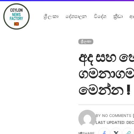
ශ්‍රී ලංකා
දේශපාලන
විදේශ
ක්‍රීඩා
ආ
ශ්‍රී ලංකා
අද සහ 
ගමනාගමනය
මෙන්න !
BY
NO COMMENTS
LAST UPDATED: DECE
SHARE