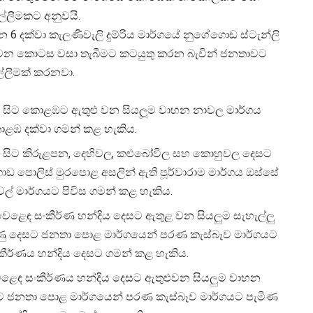
ඉල්ලීමකට අනුවයි.
න 6 දක්වා කැලණිවැලි දුම්රිය මාර්ගයේ නුගේගොඩ ස්ටැන්ලි
ත් වන කොටස වසා තැබීමට කටයුතු කරන බැවින් ජනතාවට
්ලීමක් කරනවා.
යේ සිට කොළඹට ඇතුළු වන සියලූම වාහන නාවල මාර්ගය
ොළඹ දක්වා ගමන් කළ හැකිය.
ේ සිට කිරුළපන, දෙහිවල, කළුබෝවිල සහ කොහුවල දෙසට
 පොලිස් මුරපොළ අසලින් ඇති පූර්වාරාම මාර්ගය ඔස්සේ
ල් මාර්ගයට පිවිස ගමන් කළ හැකිය.
වෙළෙඳ සංකීර්ණ හන්දිය දෙසට ඇතුළ වන සියලුම සැහැල්ලු
ුණු දෙසට ජනතා පොළ මාර්ගයෙන් පරණ කැස්බෑව මාර්ගයට
කීර්ණය හන්දිය දෙසට ගමන් කළ හැකිය.
ෙළෙඳ සංකීර්ණය හන්දිය දෙසට ඇතුළුවන සියලුම වාහන
ෙසට ජනතා පොළ මාර්ගයෙන් පරණ කැස්බෑව මාර්ගයට පැමිණ