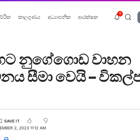
9
ර්ථික
කාලගුණය
අධ්‍යාපනික
ආරක්ෂක
හෙට නුගේගොඩ වාහන
 සීමා වෙයි – විකල්ප
MBER 2, 2023 11:12 AM