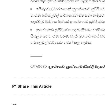
වමට හැරී නුගේගොඩ සුපිරි වෙළෙඳ සංකීර්ණය
හයිලෙවල් මාර්ගයෙන් නුගේගොඩ සුපිරි ව
වාහන හයිලෙවල් මාර්ගයෙන් ගම් සභා හංදියට
කැස්බෑව මාර්ගය ඔස්සේ නුගේගොඩ සුපිරි වෙ
නුගේගොඩ සුපිරි වෙළෙඳ සංකීර්ණ හන්දිය
සියලූම බර වාහන පරණ කැස්බෑව මාර්ගයේ කට්
හයිලෙවල් මාර්ගයට ගමන් කළ හැකිය.
TAGGED:
නුගේගොඩ
නුගේගොඩ ස්ටැන්ලි තිලකර
Share This Article