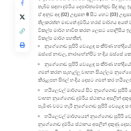
තැබීම සඳහා දුම්රිය දෙපාර්තමේන්තුව සිදු කළ 
ඒ අනුව අද (02) උදෑසන 8 සිට හෙට (03) උදෑස
තිලකරත්න මාවතේ දුම්රිය හරස් මාර්ගය අය
විකල්ප මාර්ග භාවිත කරන ලෙසට පොලීසිය ඉල
විකල්ප මාර්ග පහතින්,
නුගේගොඩ සුපිරි වෙළෙඳ සංකීර්ණ හන්දි
ඔස්සේ නාවල, නාරාහේන්පිට හංදිය ඔස්සේ ක
නුගේගොඩ සුපිරි වෙළෙඳ සංකීර්ණ හන්දිය
ගමන් කරන සැහැල්ලු වාහන සියල්ලම නුගේගොඩ
කිරුළපන සිබල් හංදිය දෙසට ගමන් කර හයිලෙව
හයිලෙවල් මාර්ගයේ සිට නුගේගොඩ සුපිරි 
වාහන නුගේගොඩ දුම්රිය ස්ථානය අසලින් දක
පැමිණ වමට හැරී නුගේගොඩ සුපිරි වෙළෙඳ සං
හයිලෙවල් මාර්ගයෙන් නුගේගොඩ සුපිරි ව
නුගේගොඩ දුම්රිය ස්ථානය අසලින් දකුණු ද