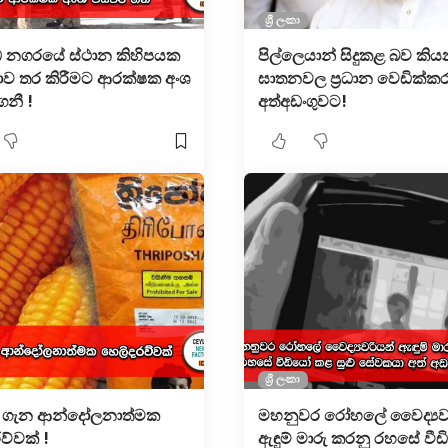
ශ්‍රී ලංකා
නගරයේ ස්ථාන කිහිපයක
පිල්ලෙයාන් සිදුකළ බව කි
ව තර කිරීමට ආරක්ෂක අංශ
ඝාතනවල ප්‍රධාන වෙඩික්ක
ගනී !
අත්අඩංගුවට!
ශ්‍රී ලංකා
ෝෂ ගැන ආන්දෝලනාත්මක
මහනුවර රෝහලේ වෛද්‍යව
ව්වක් !
ඇඳුම් මාරු කරනු රහසේ වී