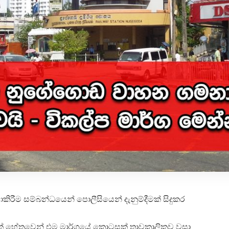
ම සම්බන්ධයෙන් පොලීසියෙන් දැනුම්දීමක් සිදුකර
ත්තක් හේතුවෙන් එම මාර්ගයේ කොටසක් තාවකාලිකව වසා