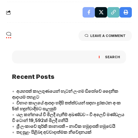
LEAVE A COMMENT
SEARCH
Recent Posts
අයහපත් කාලගුණයෙන් හැටන් ලංගම ඩිපෝවේ දෛනික
ආදායම පහළට
විභාග කාලයේ ආපදා හදිසි තත්ත්වයන් සඳහා දුරකථන අංක
5ක් හඳුන්වාදීමට සැලසුම්
යල කන්නයේ වී මිලදී ගැනීම් අඛණ්ඩව – වී අලෙවි මණ්ඩලය
වී ටොන් 19,592ක් මිලදී ගනියි
ශ්‍රී ලංකාවේ තුර්කි තානාපති – නාවික හමුදාපති හමුවෙයි
තද සුළං පිළිබඳ අවවාදාත්මක නිවේදනයක්