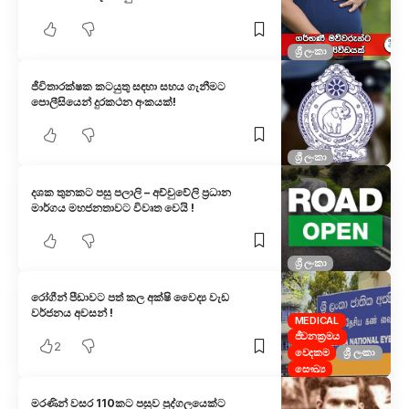
ශ්‍රී ලංකා
ජීවිතාරක්ෂක කටයුතු සඳහා සහය ගැනීම​ට
පොලීසියෙ​න් දුරකථන අංකයක්!
ශ්‍රී ලංකා
දශක තුනකට පසු පලාලි – අච්චුවේලි ප්‍රධාන
මාර්ගය මහජනතාවට විවෘත වෙයි !
ශ්‍රී ලංකා
රෝගීන් පීඩාවට පත් කල අක්ෂි වෛද්‍ය වැඩ
වර්ජනය අවසන් !
MEDICAL
ජීවනක්‍රමය
2
වෙදකම
ශ්‍රී ලංකා
සෞඛ්‍ය
මරණින් වසර 110කට පසුව පුද්ගලයෙක්ට