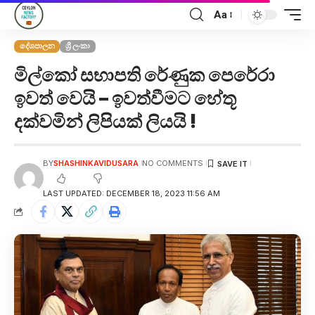
Aa
දේශපාලන
ශ්‍රී ලංකා
මිල්කෝ සභාපති රේණුක පෙරේරා
ඉවත් වෙයි – ඉවත්වීමට හේතූ
දක්වමින් ලිපියක් ලියයි !
BY
SHASHINKAVIDUSARA
NO COMMENTS
LAST UPDATED: DECEMBER 18, 2023 11:56 AM