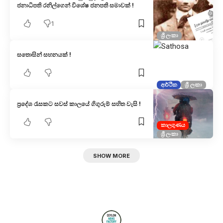
ජනාධිපති රනිල්ගෙන් විශේෂ ජනපති සමාවක් !
1
ශ්‍රී ලංකා
සතොසින් සහනයක් !
ආර්ථික
ශ්‍රී ලංකා
ප්‍රදේශ රැසකට සවස් කාලයේ ගිගුරුම් සහිත වැසි !
කාලගුණය
ශ්‍රී ලංකා
SHOW MORE