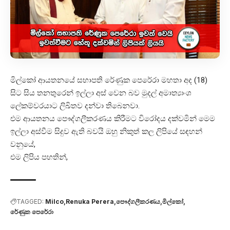
මිල්කෝ ආයතනයේ සභාපති රේණුක පෙරේරා මහතා අද (18)
සිට සිය තනතුරෙන් ඉල්ලා අස් වෙන බව මුදල් අමාත්‍යාංශ
ලේකම්වරයාට ලිඛිතව දන්වා තිබෙනවා.
එම ආයතනය පෞද්ගලීකරණය කිරීමට විරෝදය දක්වමින් මෙම
ඉල්ලා අස්වීම සිදුව ඇති බවයි ඔහු නිකුත් කල ලිපියේ සඳහන්
වනුයේ,
එම ලිපිය පහතින්,
TAGGED:
Milco
Renuka Perera
පෞද්ගලීකරණය
මිල්කෝ
රේණුක පෙරේරා