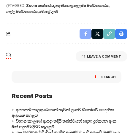
TAGGED:
Zoom තාක්ෂණය
අගුණකොළපැලැස්ස බන්ධනාගාරය
ගාල්ල බන්ධනාගාරය
මොළේ උණ
LEAVE A COMMENT
SEARCH
Recent Posts
අයහපත් කාලගුණයෙන් හැටන් ලංගම ඩිපෝවේ දෛනික
ආදායම පහළට
විභාග කාලයේ ආපදා හදිසි තත්ත්වයන් සඳහා දුරකථන අංක
5ක් හඳුන්වාදීමට සැලසුම්
යල කන්නයේ වී මිලදී ගැනීම් අඛණ්ඩව – වී අලෙවි මණ්ඩලය