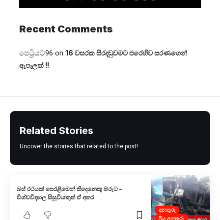
Recent Comments
පෙට්‍රියට්96
on
16 වසරක සිරදඬුවමට එරෙහිව සරණගෙන්
ඇපෑලක් !!
Related Stories
Uncover the stories that related to the post!
බස් රථයක් පෙරළීමෙන් තිදෙනෙකු මරුට –
විශ්වවිද්‍යාල සිසුවියකුත් ඒ අතර
අනතුරු
රිය අනතුරු