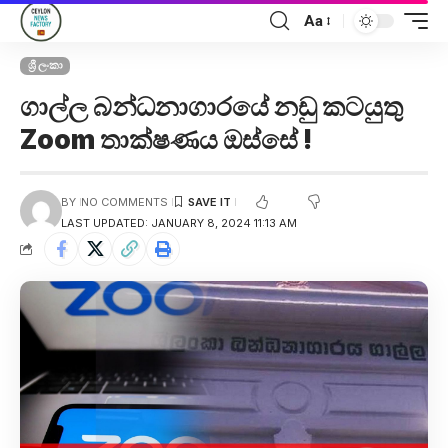
Aa
ශ්‍රී ලංකා
ගාල්ල බන්ධනාගාරයේ නඩු කටයුතු
Zoom තාක්ෂණය ඔස්සේ !
BY
NO COMMENTS
LAST UPDATED: JANUARY 8, 2024 11:13 AM