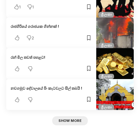
1
1
ශ්‍රී ලංකා
රාජගිරියේ ගරාජයක ගින්නක් !
2
ශ්‍රී ලංකා
රන් මිල තවත් පහළට!
ශ්‍රී ලංකා
නවගමුව දේවාලයේ පිං කැටවලට සීල් තබයි !
ශ්‍රී ලංකා
SHOW MORE