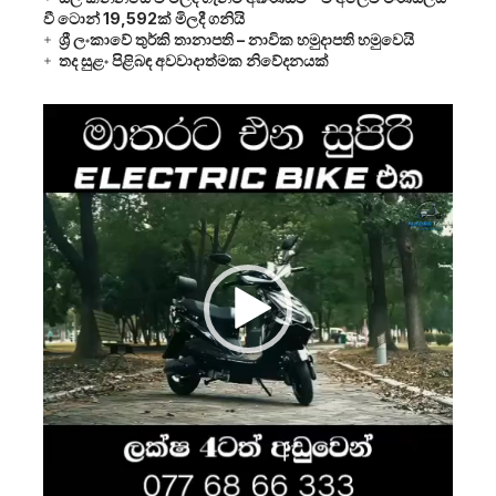
වී ටොන් 19,592ක් මිලදී ගනියි
ශ්‍රී ලංකාවේ තුර්කි තානාපති – නාවික හමුදාපති හමුවෙයි
තද සුළං පිළිබඳ අවවාදාත්මක නිවේදනයක්
Video
Player