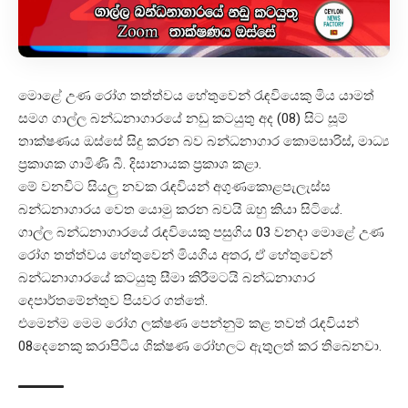
මොළේ උණ රෝග තත්ත්වය හේතුවෙන් රැඳවියෙකු මිය යාමත්
සමග ගාල්ල බන්ධනාගාරයේ නඩු කටයුතු අද (08) සිට සූම්
තාක්ෂණය ඔස්සේ සිදු කරන බව බන්ධනාගාර කොමසාරිස්, මාධ්‍ය
ප්‍රකාශක ගාමිණි බී. දිසානායක ප්‍රකාශ කළා.
මේ වනවිට සියලු නවක රැඳවියන් අගුණකොළපැලැස්ස
බන්ධනාගාරය වෙත යොමු කරන බවයි ඔහු කියා සිටියේ.
ගාල්ල බන්ධනාගාරයේ රැඳවියෙකු පසුගිය 03 වනදා මොළේ උණ
රෝග තත්ත්වය හේතුවෙන් මියගිය අතර, ඒ හේතුවෙන්
බන්ධනාගාරයේ කටයුතු සීමා කිරීමටයි බන්ධනාගාර
දෙපාර්තමේන්තුව පියවර ගත්තේ.
එමෙන්ම මෙම රෝග ලක්ෂණ පෙන්නුම් කළ තවත් රැඳවියන්
08දෙනෙකු කරාපිටිය ශික්ෂණ රෝහලට ඇතුලත් කර තිබෙනවා.