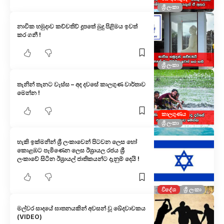
ශ්‍රී ලංකා
නාවික හමුදාව කච්චතිව් දූපතේ බුදු පිළිමය ඉවත්
කර ගනී !
ශ්‍රී ලංකා
තැනින් තැනට වැස්ස – අද දවසේ කාලගුණ වාර්තාව
මෙන්න !
කාලගුණය
ශ්‍රී ලංකා
හැකි ඉක්මනින් ශ්‍රී ලංකාවෙන් පිටවන ලෙස හෝ
කොළඹට පැමිණෙන ලෙස ඊශ්‍රායල රජය ශ්‍රී
ලංකාවේ සිටින ඊශ්‍රායල් ජාතිකයන්ට දැනුම් දෙයි !
විදේශ
ශ්‍රී ලංකා
මල්වර සාදයේ ඝාතනයකින් අවසන් වූ ඛේදවාචකය
(VIDEO)