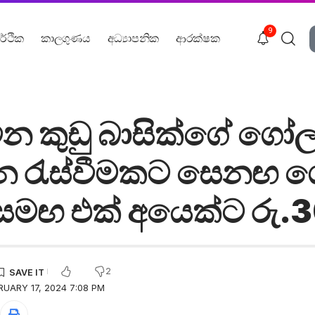
9
ර්ථික
කාලගුණය
අධ්‍යාපනික
ආරක්ෂක
ිටින කුඩු බාසික්ගේ ගෝ
 රැස්වීමකට සෙනඟ ගෙ
 සමඟ එක් අයෙක්ට රු.3
2
RUARY 17, 2024 7:08 PM