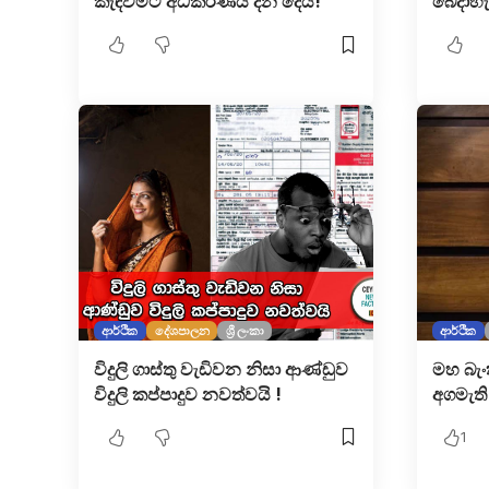
කැඳවීමට අධිකරණය දින දෙයි!
බෙදාහැ
ආර්ථික
දේශපාලන
ශ්‍රී ලංකා
ආර්ථික
විදුලි ගාස්තු වැඩිවන නිසා ආණ්ඩුව
මහ බැං
විදුලි කප්පාදුව නවත්වයි !
අගමැති
1