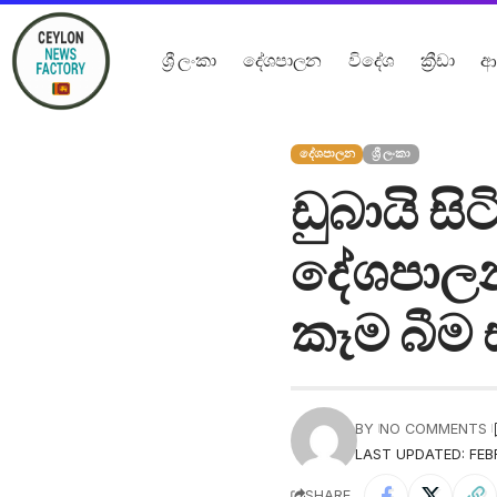
ශ්‍රී ලංකා
දේශපාලන
විදේශ
ක්‍රීඩා
ආ
දේශපාලන
ශ්‍රී ලංකා
ඩුබායි ස
දේශපාලන
කෑම බීම
BY
NO COMMENTS
LAST UPDATED: FEB
SHARE