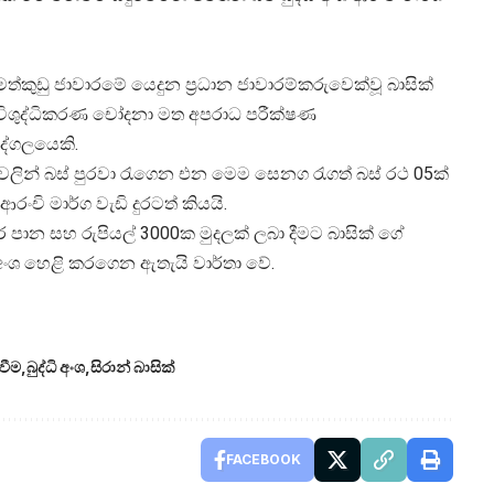
්කුඩු ජාවාරමේ යෙදුන ප්‍රධාන ජාවාරම්කරුවෙක්වූ බාසික්
දල් විශුද්ධිකරණ චෝදනා මත අපරාධ පරීක්ෂණ
ුද්ගලයෙකි.
වලින් බස් පුරවා රැගෙන එන මෙම සෙනග රැගත් බස් රථ 05ක්
රංචි මාර්ග වැඩි දුරටත් කියයි.
පාන සහ රුපියල් 3000ක මුදලක් ලබා දීමට බාසික් ගේ
අංශ හෙළි කරගෙන ඇතැයි වාර්තා වේ.
වීම
බුද්ධි අංශ
සිරාන් බාසික්
FACEBOOK