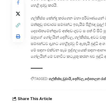
හෙළි දරවු කරයි.
ගල්කිස්ස කේන්ද්‍ර කරගෙන මහා පරිමාණයෙන් මත
මත්කුඩු ජාවාරම සම්බන්ධ ඉපැයීම් පිළිබඳ මු
දෙපාර්තමේන්තුවේ අත්අඩංගුවට ස පත් වී සිටි ප
ඔහුගේ ගෝලයින් දෙහිවල, ගල්කිස්ස, අවට වතු
සම්බන්ධව දැනට හෙළිදරවු වී ඇතැයි බුද්ධි අංශ ආ
මේ සඳහා එක්වන සෑම පුද්ගලයෙක් සඳහා ආහාර 
ගෝලයින් මේ වනවිට කටයුතු කරන බව බුද්ධි 
TAGGED:
ගල්කිස්ස
ඩුබායි
දෙහිවල
දේශපාලන රැස්
Share This Article