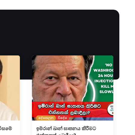
දේශපාලන
විදේශ
මිසමේ
ඉම්රාන් ඛාන් ඝාතනය කිරීමට