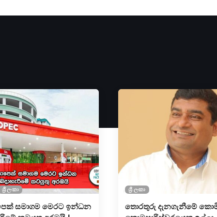
ශ්‍රී ලංකා
ශ්‍රී ලංකා
ෙක් සමාගම මෙරට ඉන්ධන
තොරතුරු දැනගැනීමේ කො