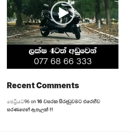
Recent Comments
16 වසරක සිරදඬුවමට එරෙහිව
පෙට්‍රියට්96
on
සරණගෙන් ඇපෑලක් !!