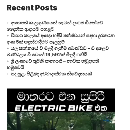
Recent Posts
අයහපත් කාලගුණයෙන් හැටන් ලංගම ඩිපෝවේ
දෛනික ආදායම පහළට
විභාග කාලයේ ආපදා හදිසි තත්ත්වයන් සඳහා දුරකථන
අංක 5ක් හඳුන්වාදීමට සැලසුම්
යල කන්නයේ වී මිලදී ගැනීම් අඛණ්ඩව – වී අලෙවි
මණ්ඩලය වී ටොන් 19,592ක් මිලදී ගනියි
ශ්‍රී ලංකාවේ තුර්කි තානාපති – නාවික හමුදාපති
හමුවෙයි
තද සුළං පිළිබඳ අවවාදාත්මක නිවේදනයක්
Video
Player