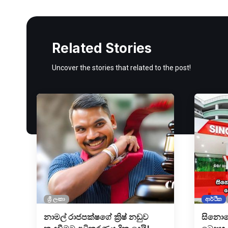
Related Stories
Uncover the stories that related to the post!
ශ්‍රී ලංකා
ආර්ථික
නාමල් රාජපක්ෂගේ ක්‍රිෂ් නඩුව
සිනොප