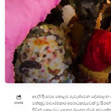
අද (17) සවස කොළඹ පැවැත්වෙන දේශපාලන රැස්
මත්කුඩු ජාවාරම්කාර අපරාධකරුවෙක් වූ සිර
SHARE
පිටින් කොළඹට සෙනග රැගෙන ඒමේ කටයුත්තක් ම