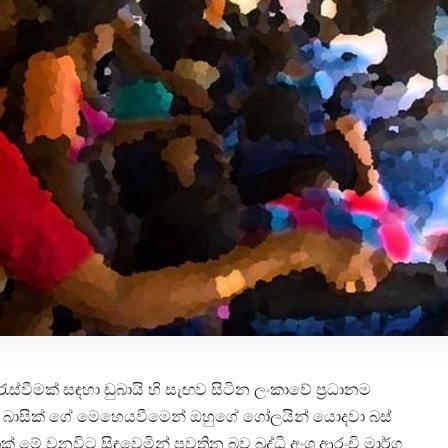
වීමක් සඳහා ඩුබායි හි සැඟව සිටින ලංකාවේ ප්‍රධානම
ාන් බාසික් ගේ මෙහෙයවීමෙන් ඔහුගේ ගෝලයින් යොදවා බස්
ේ වනවිට සිදුවෙමින් පවතින බව බුද්ධි අංශ ආරංචි මාර්ග