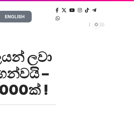
ENGLISH
ලයන් ලවා
න්වයි –
000ක් !