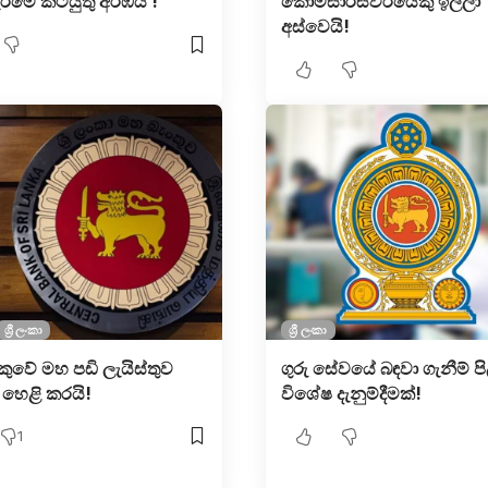
රිමේ කටයුතු අරඹයි !
කොමසාරිස්වරයෙකු ඉල්ලා
අස්වෙයි!
ශ්‍රී ලංකා
ශ්‍රී ලංකා
කුවේ මහ පඩි ලැයිස්තුව
ගුරු සේවයේ බඳවා ගැනීම් පි
 හෙළි කරයි!
විශේෂ දැනුම්දීමක්!
1