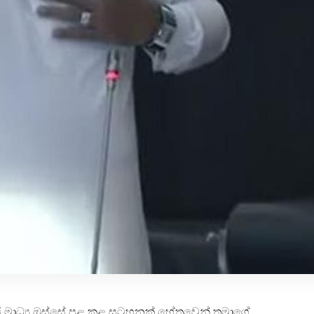
මාජ මාධ්‍ය ඔස්සේ පළ කළ සටහනක් හේතුවෙන් තමාගේ