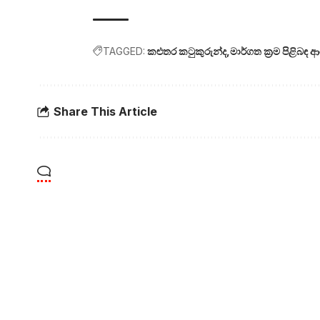
TAGGED:
කළුතර කටුකුරුන්ද
මාර්ගත ක්‍රම පිළිබ
Share This Article