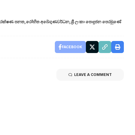
ඳ ආරක්ෂණ පනත
රෝහිත අබේගුණවර්ධන
ශ්‍රී ලංකා පොදුජන පෙරමුණේ
FACEBOOK
LEAVE A COMMENT