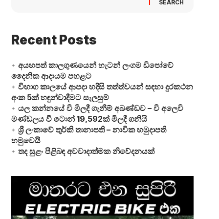
SEARCH
Recent Posts
අයහපත් කාලගුණයෙන් හැටන් ලංගම ඩිපෝවේ
දෛනික ආදායම පහළට
විභාග කාලයේ ආපදා හදිසි තත්ත්වයන් සඳහා දුරකථන
අංක 5ක් හඳුන්වාදීමට සැලසුම්
යල කන්නයේ වී මිලදී ගැනීම් අඛණ්ඩව – වී අලෙවි
මණ්ඩලය වී ටොන් 19,592ක් මිලදී ගනියි
ශ්‍රී ලංකාවේ තුර්කි තානාපති – නාවික හමුදාපති
හමුවෙයි
තද සුළං පිළිබඳ අවවාදාත්මක නිවේදනයක්
Video
Player