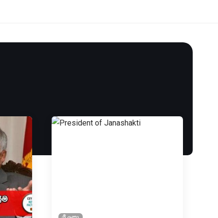
ශ්‍රී ලංකා