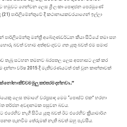
මිටුව හමුවට ගෙන්වන ලෙස ශ්‍රී ලංකා පොදුජන පෙරමුණේ
අද (21) පාර්ලිමේන්තුවේ දී කථානායකවරයාගෙන් ඉල්ලා
මින් පාර්ලිමේන්තු මන්ත්‍රී අබේගුණවර්ධන කියා සිටියේ තමා සහ
ොරු බවත් වහාම අත්අඩංගුවට ගත යුතු බවත් එම සමාජ
්තාව තැබූ සටහන තමනව බරපතල ලෙස අපහාසට ලක් කර
 දන්නා වර්ෂ 2015 දී මැතිවරණයටත් එක් වුන කාන්තාවක්
 නෝනා කිව්වම මුලු කළුතරම දන්නවා..”
්‍රීවරයෙකු ලෙස තමාගේ වරප්‍රසාද මෙම “පොස්ට් එක” හරහා
විත තර්ජන අවදානමක පසුවන බවය.
ට එරෙහිව නැගී සිටිය යුතු බවත් ඊට එරෙහිව ක්‍රියාමාර්ග
 පනත පැනවීම තේරුමක් නැති බවත් ඔහු පැවසීය.