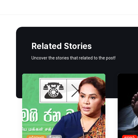
Related Stories
Uncover the stories that related to the post!
දේශපාලන
ශ්‍රී ලංකා
අනතුරු