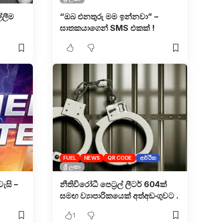
්ලීම
“ඔබ එනතුරු මම ඉන්නවා” –
ඝාතකයාගෙන් SMS එකක් !
FUEL
NEWS
QR CODE
ආර්ථික
ශ්‍රී ලංකා
ැසි –
නීතිවිරෝධී පෙට්‍රල් ලීටර් 604ක්
සමඟ ව්‍යාපාරිකයෙක් අත්අඩංගුවට .
1