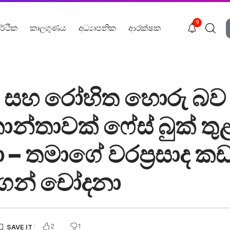
9
ර්ථික
කාලගුණය
අධ්‍යාපනික
ආරක්ෂක
 සහ රෝහිත හොරු බව ප
ාන්තාවක් ෆේස් බුක් තු
– තමාගේ වරප්‍රසාද කඩ
ෙන් චෝදනා
2
1