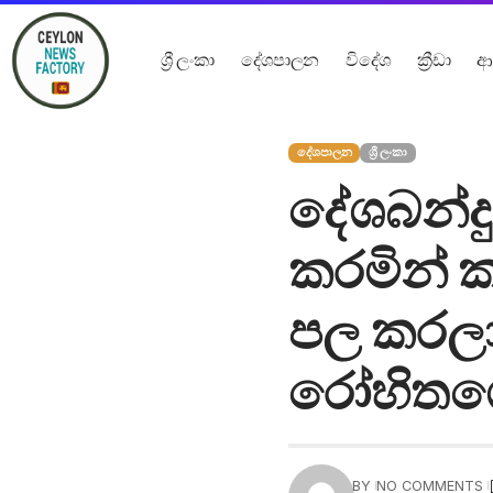
ශ්‍රී ලංකා
දේශපාලන
විදේශ
ක්‍රීඩා
ආ
දේශපාලන
ශ්‍රී ලංකා
දේශබන්දු
කරමින් ක
පල කරලා 
රෝහිතග
BY
NO COMMENTS