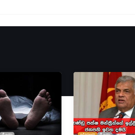
ශ්‍රී ලංකා
දේශපාලන
ශ්‍රී ලංකා