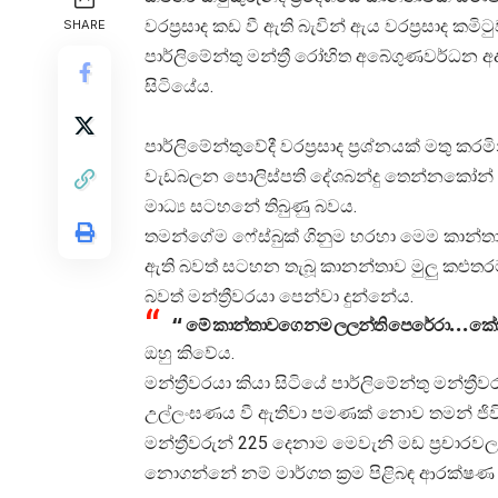
වරප්‍රසාද කඩ වී ඇති බැවින් ඇය වරප්‍රසාද ක
SHARE
පාර්ලිමේන්තු මන්ත්‍රී රෝහිත අබේගුණවර්ධන 
සිටියේය.
පාර්ලිමේන්තුවේදී වරප්‍රසාද ප්‍රශ්නයක් මතු කර
වැඩබලන පොලිස්පති දේශබන්දු තෙන්නකෝන් හ
මාධ්‍ය සටහනේ තිබුණු බවය.
තමන්ගේම ෆේස්බුක් ගිනුම හරහා මෙම කාන
ඇති බවත් සටහන තැබූ කානන්තාව මුලු කළුතරම
බවත් මන්ත්‍රීවරයා පෙන්වා දුන්නේය.
“ මේ කාන්තාවගෙ නම ලලන්ති පෙරේරා… කේක්
ඔහු කිවේය.
මන්ත්‍රීවරයා කියා සිටියේ පාර්ලිමේන්තු මන්ත
උල්ලංඝණය වී ඇතිවා පමණක් නොව තමන් ජි
මන්ත්‍රීවරුන් 225 දෙනාම මෙවැනි මඩ ප්‍රචාරවල
නොගන්නේ නම් මාර්ගත ක්‍රම පිළිබඳ ආරක්ෂණ