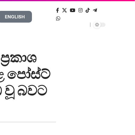
ENGLISH
්‍රකාශ
ළ පෝස්ට්
 වූ බවට