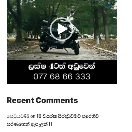
Recent Comments
16 වසරක සිරදඬුවමට එරෙහිව
පෙට්‍රියට්96
on
සරණගෙන් ඇපෑලක් !!