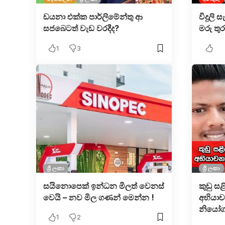
ඩයනා එක්ක පාර්ලිමේන්තු ආ
විදුලි ස
සජ‌බෙටත් වැඩ වරදීද?
මරු තුර
1
3
ශ්‍රී ලංකා
ශ්‍රී ලංකා
සයිනොපෙක් ඉන්ධන මිලත් වෙනස්
කුඩු සළ
වෙයි – නව මිල ගණන් මෙන්න !
අභියා
නියෝග
1
2