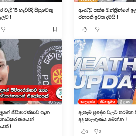
ැර වැදී 15 හැවිරිදි සිසුවෙකු
ආණ්ඩු පක්ෂ මන්ත්‍රීන්ගේ ඉල
ුලට !
ජනපති ඉවත දමයි !
කාලගුණය
ජීවනක්‍රමය
ශ්‍රී ලංකා
ිඳුගේ ජීවිතාරක්ෂාව ගැන
ඇතැම් ප්‍රදේශ වලට තරමක ව
චනාධිකරණයෙන්
අද කාලගුණය මෙන්න !
යක් !
3
3