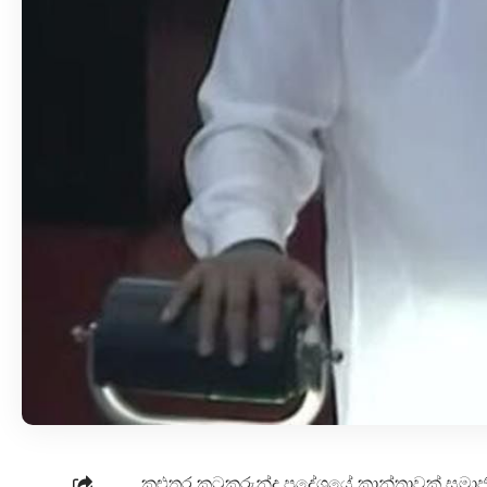
කළුතර කටුකුරුන්ද ප්‍රදේශයේ කාන්තාවක් ස