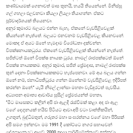
කණ්ඩායමක් ගෙනාවත් මාස තුනයි, හයයි තියෙන්නේ. මිනිස්සු
ගල් ගහලා එලවනවා කියලා ලියලා තියාගන්න. ඒකට
පූර්වාදර්ශයක් තියෙනවා.
අනුර කුමාරට බලයට එන්න බැහැ. ඒකනේ වැඩපිළිවෙළක්
කියන්නේ නැත්තේ. බලයට එනවනම් වැඩපිළිවෙළ කියනවනේ.
මොකද ඒ අයට ඕනේ හැමදාම විරෝධතා දක්වන්න.
විපක්ෂනායකධුරය. ඒකනේ වැඩපිළිවෙළක් කියන්නේ නැත්තේ.
සජිත්ටත් ඕනේ විපක්ෂ නායක ධූරය. නාමල් රාජපක්ෂටත් ඕනේ
විපක්ෂ නායකකම. අනුර කුමාර, සජිත් ප්‍රේමදාස, නාමල් රාජපක්ෂ
තුන් දෙනා විපක්ෂනායකකමට හැප්පෙනවා. මේ අය බලය ගන්න
ඕනේ නම්, ජනාධිපතිධූරය ගන්න ඕනේනම් වැඩපිළිවෙළ ඉදිරිපත්
කරන්න ඕනේ.” යැයි නිමල් ලාන්සා මහතා වැඩිදුරටත් පැවසීය.
අධ්‍යාපන අමාත්‍ය ආචාර්ය සුසිල් ප්‍රේමජයන්ත් මහතා,
“මීට මාසෙකට කලින් අපි ජා ඇලදි රැස්වීමක් කළා. අද ජා ඇල
වගේ දෙගුනයක් හයිඩ් පිටියට ආවා.අපි වටා වෘත්තීකයින්,
උගතුන්, බුද්ධිමතුන්, ගරුතර මහා සංඝරත්නය වගේ මහා පිරිසක්
අපි සමග ඉන්නවා. මම 1991 දී කෝට්ටෙ නගර සභාවෙන්
දේශපාලනයට ආවේ. 2000 ඉදලා පාර්ලිමේන්තුවේ ඉන්නවා.