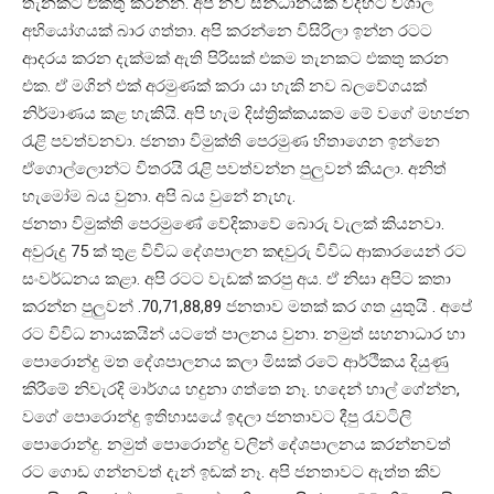
තැනකට එකතු කරන්න. අපි නව සන්ධානයක් විදිහට විශාල
අභියෝගයක් බාර ගත්තා. අපි කරන්නෙ විසිරිලා ඉන්න රටට
ආදරය කරන දැක්මක් ඇති පිරිසක් එකම තැනකට එකතු කරන
එක. ඒ මගින් එක් අරමුණක් කරා යා හැකි නව බලවේගයක්
නිර්මාණය කළ හැකියි. අපි හැම දිස්ත්‍රික්කයකම මේ වගේ මහජන
රැළි පවත්වනවා. ජනතා විමුක්ති පෙරමුණ හිතාගෙන ඉන්නෙ
ඒගොල්ලොන්ට විතරයි රැළි පවත්වන්න පුලුවන් කියලා. අනිත්
හැමෝම බය වුනා. අපි බය වුනේ නැහැ.
ජනතා විමුක්ති පෙරමුණේ වේදිකාවේ බොරු වැලක් කියනවා.
අවුරුදු 75 ක් තුළ විවිධ දේශපාලන කඳවුරු විවිධ ආකාරයෙන් රට
සංවර්ධනය කළා. අපි රටට වැඩක් කරපු අය. ඒ නිසා අපිට කතා
කරන්න පුලුවන් .70,71,88,89 ජනතාව මතක් කර ගත යුතුයි . අපේ
රට විවිධ නායකයින් යටතේ පාලනය වුනා. නමුත් සහනාධාර හා
පොරොන්දු මත දේශපාලනය කලා මිසක් රටේ ආර්ථිකය දියුණු
කිරීමේ නිවැරදි මාර්ගය හදුනා ගත්තෙ නෑ. හදෙන් හාල් ගේන්න,
වගේ පොරොන්දු ඉතිහාසයේ ඉදලා ජනතාවට දීපු රැවටිලි
පොරොන්දු. නමුත් පොරොන්දු වලින් දේශපාලනය කරන්නවත්
රට ගොඩ ගන්නවත් දැන් ඉඩක් නෑ. අපි ජනතාවට ඇත්ත කිව