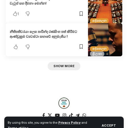
වැටුප් සහ දීමනා මෙන්න!
1
දේශපාලන
නීතිපතිවරයා ලෙස පාරින්ද රණසිංහ පත් කිරීමට
ආණ්ඩුක්‍රම ව්‍යවස්ථා සභාවේ අනුමැතිය !
දේශපාලන
ශ්‍රී ලංකා
SHOW MORE
By using this site, you agree to the
Privacy Policy
and
ACCEPT