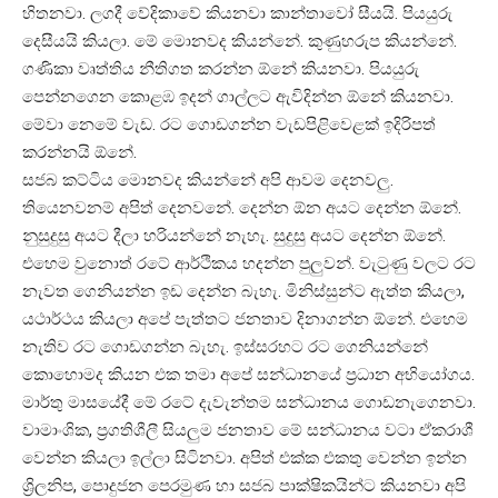
හිතනවා. ලගදී වේදිකාවේ කියනවා කාන්තාවෝ සීයයි. පියයුරු
දෙසීයයි කියලා. මේ මොනවද කියන්නේ. කුණුහරුප කියන්නේ.
ගණිකා වෘත්තිය නීතිගත කරන්න ඕනේ කියනවා. පියයුරු
පෙන්නගෙන කොළඹ ඉදන් ගාල්ලට ඇවිදින්න ඕනේ කියනවා.
මේවා නෙමේ වැඩ. රට ගොඩගන්න වැඩපිළිවෙළක් ඉදිරිපත්
කරන්නයි ඕනේ.
සජබ කට්ටිය මොනවද කියන්නේ අපි ආවම දෙනවලු.
තියෙනවනම් අපිත් දෙනවනේ. දෙන්න ඕන අයට දෙන්න ඕනේ.
නුසුදුසු අයට දීලා හරියන්නේ නැහැ. සුදුසු අයට දෙන්න ඕනේ.
එහෙම වුනොත් රටේ ආර්ථිකය හදන්න පුලුවන්. වැටුණු වලට රට
නැවත ගෙනියන්න ඉඩ දෙන්න බැහැ. මිනිස්සුන්ට ඇත්ත කියලා,
යථාර්ථය කියලා අපේ පැත්තට ජනතාව දිනාගන්න ඕනේ. එහෙම
නැතිව රට ගොඩගන්න බැහැ. ඉස්සරහට රට ගෙනියන්නේ
කොහොමද කියන එක තමා අපේ සන්ධානයේ ප්‍රධාන අභියෝගය.
මාර්තු මාසයේදී මේ රටේ දැවැන්තම සන්ධානය ගොඩනැගෙනවා.
වාමාංශික, ප්‍රගතිශීලී සියලුම ජනතාව මේ සන්ධානය වටා ඒකරාශී
වෙන්න කියලා ඉල්ලා සිටිනවා. අපිත් එක්ක එකතු වෙන්න ඉන්න
ශ්‍රිලනිප, පොදුජන පෙරමුණ හා සජබ පාක්ෂිකයින්ට කියනවා අපි