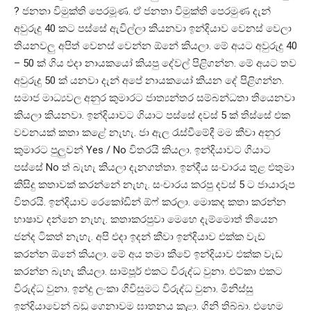
? ජනතා විමුක්ති පෙරමූණ. ඒ ජනතා විමුක්ති පෙරමුණ දැන්
අවුරුදු 40 කට පස්සේ ඇවිල්ලා කියනවා ඉන්දියාව වෙනස් වෙලා
තියනවලු අපිත් වෙනස් වෙන්න ඕනේ කියලා. මේ අයට අවුරුදු 40
– 50 ක් ගිය එදා නායකයෝ කියපු දේවල් පිළිගන්න. මේ අයට තව
අවුරුදු 50 ක් යනවා දැන් අපේ නායකයෝ කියන දේ පිළිගන්න.
සමාජ මාධ්‍යවල අනුර කුමාරට ජාත්‍යන්තර සම්බන්ධතා තියෙනවා
කියලා කියනවා. ඉන්දියාවට ගියාට පස්සේ දවස් 5 ක් තිස්සේ එක
වචනයක් කතා කළේ නැහැ. ජා ඇල රැස්වීමේදී මම කීවා අනුර
කුමාරට පුලුවන් Yes / No විතරයි කියලා. ඉන්දියාවට ගියාට
පස්සේ No ත් බැහැ කියලා දැනගත්තා. ඉන්දීය සංචාරය තුළ එතුමා
කිසිදු කතාවක් කරන්නේ නැහැ. සංචාරය කරපු දවස් 5 ට ජායාරූප
විතරයි. ඉන්දියාව රෙකෝඩින් ඕෆ් කරලා. මොකද කතා කරන්න
භාෂාව දන්නෙ නැහැ. කතාකරපුවා මෙහෙ දැම්මොත් තියෙන
ජන්ද ටිකත් නැහැ. අපි එදා ඉදන් කීවා ඉන්දියාව එක්ක වැඩ
කරන්න ඕනේ කියලා. මේ අය තමා කීවේ ඉන්දියාව එක්ක වැඩ
කරන්න බැහැ කියලා. සාම්පූර් එකට විරුද්ධ වුනා. එට්කා එකට
විරුද්ධ වුනා. ඉන්දු ලංකා ගිවිසුමට විරුද්ධ වුනා. මිනිස්සු
ඉන්දියාවෙන් බඩු ගෙනාවම ඝාතනය කළා. ගිනි තිබ්බා. එහෙම