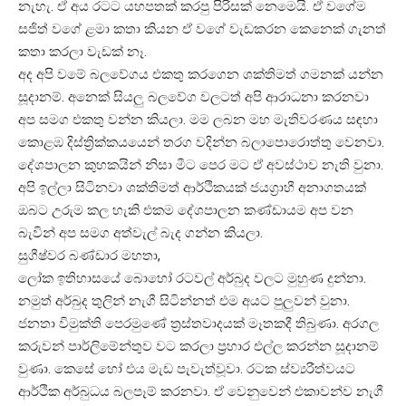
නැහැ. ඒ අය රටට යහපතක් කරපු පිරිසක් නෙමෙයි. ඒ වගේම
සජිත් වගේ ළමා කතා කියන ඒ වගේ වැඩකරන කෙනෙක් ගැනත්
කතා කරලා වැඩක් නෑ.
අද අපි වමේ බලවේගය එකතු කරගෙන ශක්තිමත් ගමනක් යන්න
සූදානම්. අනෙක් සියලු බලවේග වලටත් අපි ආරාධනා කරනවා
අප සමග එකතු වන්න කියලා. මම ලබන මහ මැතිවරණය සඳහා
කොළඹ දිස්ත්‍රික්කයයෙන් තරග වදින්න බලාපොරොත්තු වෙනවා.
දේශපාලන කුහකයින් නිසා මීට පෙර මට ඒ අවස්ථාව නැති වුනා.
අපි ඉල්ලා සිටිනවා ශක්තිමත් ආර්ථිකයක් ජයග්‍රාහී අනාගතයක්
ඔබට උරුම කල හැකි එකම දේශපාලන කණ්ඩායම අප වන
බැවින් අප සමග අත්වැල් බැද ගන්න කියලා.
සුගීෂ්වර බණ්ඩාර මහතා,
ලෝක ඉතිහාසයේ බොහෝ රටවල් අර්බුද වලට මුහුණ දුන්නා.
නමුත් අර්බුද තුලින් නැගී සිටින්නත් එම අයට පුලුවන් වුනා.
ජනතා විමුක්ති පෙරමුණේ ත්‍රස්තවාදයක් මෑතකදී තිබුණා. අරගල
කරුවන් පාර්ලිමේන්තුව වට කරලා ප්‍රහාර එල්ල කරන්න සූදානම්
වුණා. කෙසේ හෝ එය මැඩ පැවැත්වූවා. රටක ස්ව්‍යරීත්වයට
ආර්ථික අර්බුධය බලපෑම් කරනවා. ඒ වෙනුවෙන් එකාවන්ව නැගී