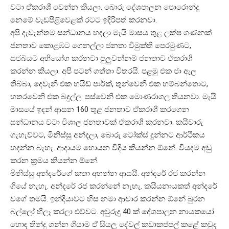
වටා ඒකරාශී වෙන්න කියලා. බොරු දේශපාලන පොරොන්දු
නෙමේ වැඩපිළිවෙළක් රටට ඉදිරිපත් කරනවා.
අපි දැවැන්තම සන්ධානය හඳලා මැයි මාසය තුළ ලක්ෂ ගණනක්
ජනතාව කොළඹට ගෙනල්ලා ජනතා විමුක්ති පෙරමුණට,
සජබයට අභියෝග කරනවා පුලුවන්නම් ජනතාව ඒකරාශී
කරන්න කියලා. අපි පටන් ගත්තා විතරයි. පළමු එක ජා ඇල
තිබ්බා, දෙවැනි එක හයිඩ් පාර්ක්, තුන්වෙනි එක හම්බන්තොට,
හතරවෙනි එක බදුල්ල. පස්වෙනි එක මොණරාගල තියනවා. මැයි
මාසයේ ඉදන් ආසන 160 තුළ ජනතාව ඒකරාශී කරගෙන
සන්ධානය වටා විශාල ජනතාවක් ඒකරාශී කරනවා. කයිවාරු
ගැහැව්වට, මිනිස්සු අන්දලා, බොරු ටෝක්ස් දුන්නට ආර්ථිකය
හදන්න බැහැ. ආදායම හොයන විදිය කියන්න ඕනේ. වියදම අඩු
කරන ක්‍රමය කියන්න ඕනේ.
මිනිස්සු අන්දරේගේ කතා අහන්න ආසයි. අන්දරේ රජ කරන්න
ගියේ නැහැ. අන්දරේ රජ කරන්නේ නැහැ. කයියනායකත් අන්දරේ
වගේ තමයි. ඉන්දියාවට හිස නමා ආචාර කරන්න ඕනේ බුරන
බල්ලෝ හීලෑ කරලා එව්වට. අවුරුදු 40 ක් දේශපාලන නායකයෝ
හොඳ තීන්දු ගන්න ගියාම ඒ සියලු දේවල් කඩාකප්පල් කළේ කවුද