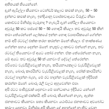
අතීතයක් තියෙන්නේ.
දැන් ඇවිල්ලා කියනවා ටෙන්ඩර් කළාට කමක් නැහැ. 50 – 50
දුන්නට කමක් නැහැ. ඉන්දියානු ව්‍යාප්තවාදයට විරුද්ධ නිසා
කොච්චර මිනිස්සු මැරුනද ? හැබැයි දැන් තේරිලා තියෙනවා
අවුරුදු 50 කට පස්සේ 50 – 50 හොඳයි කියලා. තව අවුරුදු 50 කින්
තමා තේරෙන්නේ ලෝකයේ ඉන්න හොඳ ව්‍යාපාරිකයෝ ගේන්න
නම් අපි රටවල් එක්ක තරඟ කරන්න ඕනේ කියලා. ඒ තාක්ෂණය
ගේන්න සහය දෙන්න ඕනේ. නැතුව ලංකාවට එන්නේ නැහැ. තව
රටවල් තියෙනවා ඒ අයට තෝර ගන්න. ඒක තේරෙන්නෙ නැහැ
මේ අයට. තව අවුරුදු 50 ක් යනවා ඒ දේවල් තේරෙන්න.
ජවිපෙට වැඩපිළිවෙළක් නැහැ. කයියනායකලට වැඩපිළිවෙළක්
නැහැ. බොරු කාරයින්ට වැඩපිළිවෙළක් නැහැ. ජෝක් කාරයින්ට
රටවල් හදන්න බැහැ. මේ රට හදන්න වැඩපිළිවෙළක් ඉදිරිපත්
කරන්න ඕනේ. බොරු රැලි වලට අහුවෙන්න එපා.
අපි රටට පණිවුඩක් දෙනවා මේ සන්ධානය ඉදිරියට යන්නේ
වැඩපිළිවෙළක් එක්කයි. අපි බොරු කියන්නේ නැහැ. ඇත්ත
ජනතාවට කියනවා. සත්‍ය කියනවා. යථාර්ථය ජනතාවට අවබෝධ
කරලා දෙනවා. මිනිස්සු අපි කියන දේ අහන්නේ නැතිව වෙන