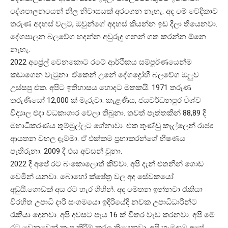
දේශපාලනයෙන් නිල නිවාසයක් අරගෙන නැහැ. අද මේ වේදිකාව
තරුණ අදහස් වලට, ඔවුන්ගේ අදහස් කියන්න ඉඩ දීලා තියෙනවා.
දේශපාලන බලවේග හදන්න අවුරුදු ගනන් ගත කරන්න ඕනෙ
නැහැ.
2022 අප්‍රේල් වෙනකොට රටේ ආර්ථිකය සම්පූර්ණයෙන්ම
කඩාගෙන වැටුනා. ඒකෙන් උනේ දේශද්‍රෝහී බලවේග ඔලුව
උස්සපු එක. අපිට ඉතිහාසය හොදට මතකයි. 1971 තරුණ
තරුණියෝ 12,000 ක් මැරුවා. කැළණිය, ජයවර්ධනපුර විශ්ව
විද්‍යාල එදා වධකාගාර වෙලා තිබුනා. තවත් පැත්තකින් 88,89 දි
මහාධිකරණය තුම්මුල්ලට ගේනාවා. එක තුණ්ඩු කෑල්ලෙන් රාජ්‍ය
ආයතන වහල දැම්මා. ඒ එක්කම ප්‍රභාකරන්ගේ භීෂණය
පැතිරුනා. 2009 දී එය අවසන් වුනා.
2022 දී අපේ රට බංකොලොත් කිව්වා. අපි දැන් එතනින් ගොඩ
වෙමින් යනවා. බොහෝ ක්ෂේත්‍ර වල අද සේවකයෝ
අඩුයි.ගොඩක් අය රට හැර ගිහින්. අද මෙතන ඉන්නවා රැකියා
විරහිත උපාධි දාරී සංගමයො ඉදිරියේදි නවක උපාධිධාරීන්ට
රැකියා දෙනවා. අපි දවසට පැය 16 ක් විතර වැඩ කරනවා. අපි මේ
රට වෙනුවෙන් කැප කිරිම් කරල තියෙනවා. අපි හැමදාම අපේ