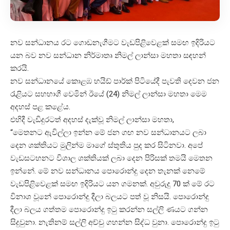
නව සන්ධානය රට ගොඩනැගීමට වැඩපිළිවෙළක් සමඟ ඉදිරියට
යන බව නව සන්ධාන නිර්මාතෘ නිමල් ලාන්සා මහතා සඳහන්
කරයි.
නව සන්ධානයේ කොළඹ හයිඩ් පාර්ක් පිටියේදී පැවති දෙවන ජන
රැළියට සහභාගී වෙමින් ඊයේ (24) නිමල් ලාන්සා මහතා මෙම
අදහස් පළ කළේය.
එහිදී වැඩිදුරටත් අදහස් දැක්වූ නිමල් ලාන්සා මහතා,
“මෙතනට ඇවිල්ලා ඉන්න මේ ජන ගඟ නව සන්ධානයට ලබා
දෙන ශක්තියට මුලින්ම මාගේ ස්තුතිය පුද කර සිටිනවා. අපේ
වැඩසටහනට විශාල ශක්තියක් ලබා දෙන පිරිසක් තමයි මෙතන
ඉන්නේ. මේ නව සන්ධානය පොරොන්දු දෙන තැනක් නෙමේ
වැඩපිළිවෙළක් සමඟ ඉදිරියට යන ගමනක්. අවුරුදු 70 ක් මේ රට
විනාශ වූනේ පොරොන්දු දීලා බලයට පත් වූ නිසයි. පොරොන්දු
දීලා බලය ගත්තම පොරොන්දු ඉටු කරන්න සල්ලි ණයට ගන්න
සිදුවුනා. නැතිනම් සල්ලි අච්චු ගහන්න සිද්ධ වුනා. පොරොන්දු ඉටු