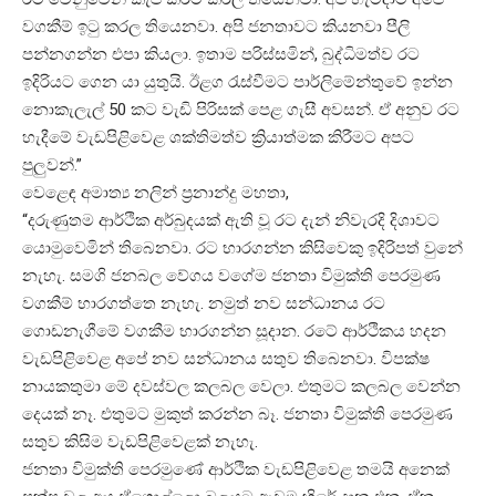
වගකීම් ඉටු කරල තියෙනවා. අපි ජනතාවට කියනවා පීලි
පන්නගන්න එපා කියලා. ඉතාම පරිස්සමින්, බුද්ධිමත්ව රට
ඉදිරියට ගෙන යා යුතුයි. ඊළග රැස්වීමට පාර්ලිමේන්තුවේ ඉන්න
නොකැලැල් 50 කට වැඩි පිරිසක් පෙළ ගැසී අවසන්. ඒ අනුව රට
හැදීමේ වැඩපිළිවෙළ ශක්තිමත්ව ක්‍රියාත්මක කිරීමට අපට
පුලුවන්.”
වෙළෙඳ අමාත්‍ය නලින් ප්‍රනාන්දු මහතා,
“දරුණුතම ආර්ථික අර්බුදයක් ඇති වූ රට දැන් නිවැරදි දිශාවට
යොමුවෙමින් තිබෙනවා. රට භාරගන්න කිසිවෙකු ඉදිරිපත් වුනේ
නැහැ. සමගි ජනබල වේගය වගේම ජනතා විමුක්ති පෙරමුණ
වගකීම් භාරගත්තෙ නැහැ. නමුත් නව සන්ධානය රට
ගොඩනැගීමේ වගකීම භාරගන්න සූදාන. රටේ ආර්ථිකය හදන
වැඩපිළිවෙළ අපේ නව සන්ධානය සතුව තිබෙනවා. විපක්ෂ
නායකතුමා මේ දවස්වල කලබල වෙලා. එතුමට කලබල වෙන්න
දෙයක් නෑ. එතුමට මුකුත් කරන්න බෑ. ජනතා විමුක්ති පෙරමුණ
සතුව කිසිම වැඩපිළිවෙළක් නැහැ.
ජනතා විමුක්ති පෙරමුණේ ආර්ථික වැඩපිළිවෙළ තමයි අනෙක්