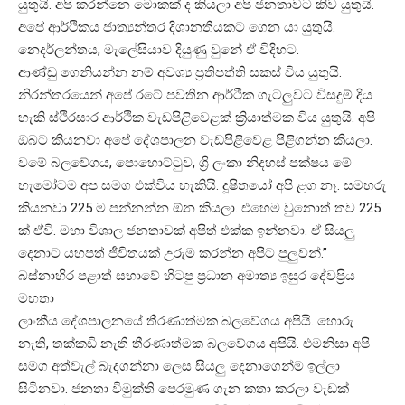
යුතුයි. අපි කරන්නෙ මොකක් ද කියලා අපි ජනතාවට කිව යුතුයි.
අපේ ආර්ථිකය ජාත්‍යන්තර දිශානතියකට ගෙන යා යුතුයි.
නෙදර්ලන්තය, මැලේසියාව දියුණු වුනේ ඒ විදිහට.
ආණ්ඩු ගෙනියන්න නම් අවශ්‍ය ප්‍රතිපත්ති සකස් විය යුතුයි.
නිරන්තරයෙන් අපේ රටේ පවතින ආර්ථික ගැටලුවට විසදුම් දිය
හැකි ස්ථිරසාර ආර්ථික වැඩපිළිවෙළක් ක්‍රියාත්මක විය යුතුයි. අපි
ඔබට කියනවා අපේ දේශපාලන වැඩපිළිවෙළ පිළිගන්න කියලා.
වමේ බලවේගය, පොහොට්ටුව, ශ්‍රි ලංකා නිදහස් පක්ෂය මේ
හැමෝටම අප සමග එක්විය හැකියි. දූෂිතයෝ අපි ළග නෑ. සමහරු
කියනවා 225 ම පන්නන්න ඕන කියලා. එහෙම වුනොත් තව 225
ක් ඒවි. මහා විශාල ජනතාවක් අපිත් එක්ක ඉන්නවා. ඒ සියලු
දෙනාට යහපත් ජීවිතයක් උරුම කරන්න අපිට පුලුවන්.”
බස්නාහිර පළාත් සභාවේ හිටපු ප්‍රධාන අමාත්‍ය ඉසුර දේවප්‍රිය
මහතා
ලාංකීය දේශපාලනයේ තීරණාත්මක බලවේගය අපියි. හොරු
නැති, තක්කඩි නැති තීරණාත්මක බලවේගය අපියි. එමනිසා අපි
සමග අත්වැල් බැදගන්නා ලෙස සියලු දෙනාගෙන්ම ඉල්ලා
සිටිනවා. ජනතා විමුක්ති පෙරමුණ ගැන කතා කරලා වැඩක්