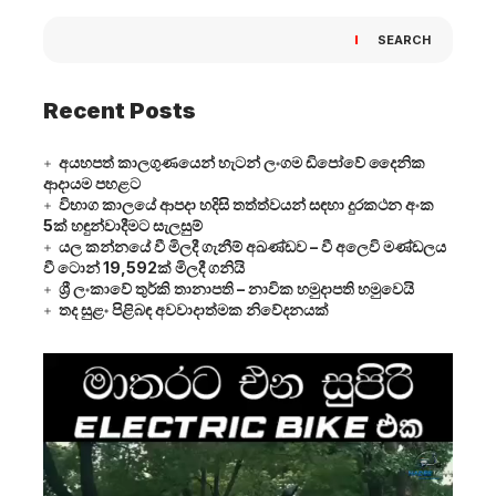
SEARCH
Recent Posts
අයහපත් කාලගුණයෙන් හැටන් ලංගම ඩිපෝවේ දෛනික
ආදායම පහළට
විභාග කාලයේ ආපදා හදිසි තත්ත්වයන් සඳහා දුරකථන අංක
5ක් හඳුන්වාදීමට සැලසුම්
යල කන්නයේ වී මිලදී ගැනීම් අඛණ්ඩව – වී අලෙවි මණ්ඩලය
වී ටොන් 19,592ක් මිලදී ගනියි
ශ්‍රී ලංකාවේ තුර්කි තානාපති – නාවික හමුදාපති හමුවෙයි
තද සුළං පිළිබඳ අවවාදාත්මක නිවේදනයක්
Video
Player