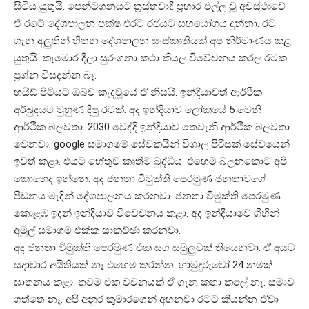
සිටිය යුතුයි. පෙන්ටගනයට ත්‍රස්තවාදී ප්‍රහාර එල්ල වූ අවස්ථාවේ
ඒ රටේ දේශපාලන පක්ෂ එරට රජයට සහයෝගය දුන්නා. රට
ගැන අලුතින් හිතන දේශපාලන සංස්කෘතියක් අප නිර්මාණය කළ
යුතුයි. කෑමොර දීලා සුරංගනා කථා කියල විවේචනය කරල රටක
ප්‍රශ්න විසදන්න බෑ.
හයිඩ් පිටියට ඔබව කැදවූයේ ඒ නිසයි. ඉන්දියාවත් ආර්ථික
අර්බුදයට මුහුණ දීපු රටක්. අද ඉන්දියාව ලෝකයේ 5 වෙනි
ආර්ථික බලවතා. 2030 වෙද්දි ඉන්දියාව තෙවැනි ආර්ථික බලවතා
වෙනවා. google සමාගමේ සේවකයින් විශාල පිරිසක් සේවයෙන්
ඉවත් කළා. එයට හේතුව කෘතිම බුද්ධිය. එහෙම බලනකොට අපි
කොහෙද ඉන්නෙ. අද ජනතා විමුක්ති පෙරමුණ ජනතාවගේ
පීඩනය මැදින් දේශපාලනය කරනවා. ජනතා විමුක්ති පෙරමුණ
කොළඹ ඉදන් ඉන්දියාව විවේචනය කළා. අද ඉන්දියාවේ ගිහින්
අමුල් සමාගම එක්ක සාකච්ඡා කරනවා.
අද ජනතා විමුක්ති පෙරමුණ එක සග සමුලුවක් තියෙනවා. ඒ අයට
සදාචාර අයිතියක් නෑ එහෙම කරන්න. හාමුදුරුවෝ 24 නමක්
ඝාතනය කළා. තවම එක වචනයක් ඒ ගැන කතා කලේ නෑ. සමාව
ගත්තෙ නෑ. අපි අනුර කුමාරගෙන් අහනවා රටට කියන්න ඒවා