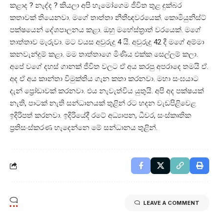
කළාද ? නැද්ද ? කියලා අපි හැමෝගෙම ජීවිත තුළ දුක්බර
කතාවක් තියෙනවා. මගේ තාත්තා නීතීඥවරයෙක්. කොමියුනිස්ට්
පක්ෂයෙන් දේශපාලනය කළා. ඔහු මහේස්ත්‍රාත් වරයෙක්. මගේ
තාත්තාව මැරුවා. මට වයස අවුරුදු 4 යි. අවුරුදු 42 දී මගේ අම්මා
කනවැන්දුම් කළා. මම තාත්තාගෙ මිණිය එක්ක සෙල්ලම් කලා.
අපේ වගේ දහස් ගානක් ජීවිත වලට ඒ අය කරපු අපරාදෙ තමයි ඒ.
අද ඒ අය කාන්තා විමුක්තිය ගැන කතා කරනවා. මහා සංඝයාට
දැන් ප්‍රෝඩාවක් කරනවා. එය නැවැත්විය යුතුයි. අපි අද පක්ෂයක්
නැති, පාටක් නැති සන්ධානයක් තුළින් රට හදන වැඩපිළිවෙළ
ඉදිරිපත් කරනවා. ඉදිරියේදී රටේ අධ්‍යාපන, ධීවර, සංස්කෘතික
ප්‍රතිසංස්කරණ හැදෙන්නෙ මේ සන්ධානය තුළින්.
LEAVE A COMMENT