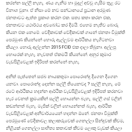
කරන්න සල්ලි නැහැ. ණය ගැනීම හා මුදල් අච්චු ගැසීම තුළ රට
විනාශ වුනා. ඒ නිසා මේ නව සන්ධානයේ ප්‍රධාන අරමුණ
ජනතාවට ඇත්ත ප්‍රකාශ කරන එක. සත්‍ය කතා කරන එක,
ජනතාවට යථාර්ථය අවබෝධ කර දීමයි. එහෙම නැතිව බොරු
කියන එක නෙමේ. වේදීකාවක් වේදීකාවක් ගානේ ජනතා විමුක්ති
පෙරමුණ කියන්නේ හොරු ඇල්ලුවම ආර්ථිකය නැගිටනවා
කියලා. හොරු අල්ලන්න 2015 FCID එක දාලා තිබුනා. අල්ලපු
හොරෙක් නැහැ. නැවතත් ඒකමයි කියන්නේ. අනුර කුමාර
වැඩපිළිවෙළක් ඉදිරිපත් කරන්නේ නැහැ.
අනිත් පැත්තෙන් සජබ නායකතුමා පොරොන්දු දීගෙන දීගෙන
යනවා. පොරොන්දු දෙන්න සල්ලි තියෙනවද ? සල්ලි නැහැ. මේ
රටේ ආර්ථිකය හදන්න ආර්ථික වැඩපිළිවෙළක් ඉදිරිපත් කරනවා
හැර වෙනත් ක්‍රමයකින් සල්ලි හොයන්න බැහැ. සල්ලි ගස් වලින්
කඩන්නත් බැහැ. මැජික් වලින් හොයන්නත් බැහැ. ආර්ථික
වැඩපිළිවෙළක් අනිවාර්යයෙන් හදන්න ඕනේ. ජනතා විමුක්ති
පෙරමුණේ වේදීකාවල කලාකරුවෙක් ගෙනල්ලා සින්දුවක් කීවම,
නිළියක් ගෙනල්ලා සාහිත්‍ය කතාවක් කීවම ලොකු වැඩක් කියලා