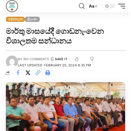
Aa
දේශපාලන
ශ්‍රී ලංකා
මාර්තු මාසයේදී ගොඩනැංවෙන
විශාලතම සන්ධානය
BY
NO COMMENTS
LAST UPDATED: FEBRUARY 25, 2024 8:35 PM