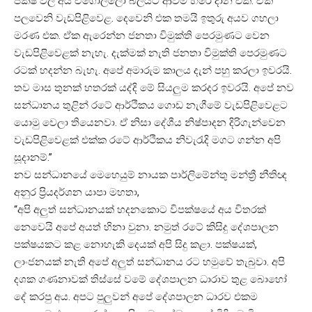
පක්ෂ වල අය ඒගොල්ලො බලයට ආවම හිරේ දාන එක. ඒක
පලවෙනි වැඩපිළිවෙළ. දෙවෙනි එක තමයි ඉතුරු අයව ගහලා
මරණ එක. ඒක ඇරෙන්න ජනතා විමුක්ති පෙරමුණට වෙන
වැඩපිළිවෙළක් නැහැ. දැක්මක් නැති ජනතා විමුක්ති පෙරමුණට
රටක් හදන්න බැහැ. අපේ අමාරුම කාලය දැන් පහු කරලා ඉවරයි.
තව මාස තුනක් හතරක් යද්දි මේ සියලුම කරදර ඉවරයි. අපේ නව
සන්ධානය තුළින් රටේ ආර්ථිකය ගොඩ නැගීමේ වැඩපිළිවෙළට
යොමු වෙලා තියෙනවා. ඒ නිසා දේශීය නිෂ්පාදන දිරිගැන්වෙන
වැඩපිළිවෙළක් එක්ක රටේ ආර්ථිකය නිවැරැදි මගට ගන්න අපි
සූදානම්.”
නව සන්ධානයේ මෙහෙයුම් නායක පාර්ලිමේන්තු මන්ත්‍රී නීතිඥ
අනුර ප්‍රියදර්ශන යාපා මහතා,
“අපි අලුත් සන්ධානයක් හදනකොට විපක්ෂයේ අය විතරක්
නෙවෙයි අපේ අයත් හිනා වුනා. නමුත් රටේ කිසිදු දේශපාලන
පක්ෂයකට කළ නොහැකි දෙයක් අපි සිදු කළා. පක්ෂයක්,
ලාංජනයක් නැති අපේ අලුත් සන්ධානය රට හමුවේ තැබුවා. අපි
දශක ගණනාවක් තිස්සේ වමේ දේශපාලන ධාරාව තුළ බොහෝ
දේ කරපු අය. අපට පුලුවන් අපේ දේශපාලන ධාරව එකම