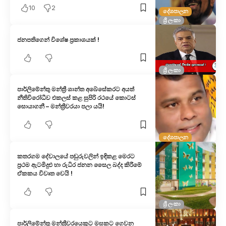
10
2
දේශපාලන
ශ්‍රී ලංකා
ජනපතිගෙන් විශේෂ ප්‍රකාශයක් !
ශ්‍රී ලංකා
පාර්ලිමේන්​තු මන්ත්‍රී ශාන්ත අබේසේකරට අයත්
නීතිවිරෝධීව එකලස් කළ සුපිරි රථයේ කොටස්
සොයාගනී – මන්ත්‍රීවරයා පලා යයි!
දේශපාලන
කතරගම දේවාලයේ පඬුරුවලින් ඉඳිකළ මෙරට
ප්‍රථම ඇටමිදුළු හා රුධිර ජනන සෛල බද්ද කිරීමේ
ඒකකය විවෘත වෙයි !
ශ්‍රී ලංකා
පාර්ලිමේන්තු මන්ත්‍රීවරයෙකුට මසකට ගෙවන