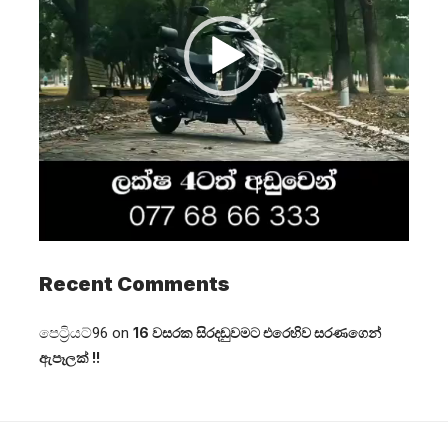
Recent Comments
පෙට්‍රියට්96
on
16 වසරක සිරදඬුවමට එරෙහිව සරණගෙන්
ඇපෑලක් !!