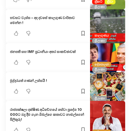
ක්‍රිකට්
ක්‍රීඩා
ශ්‍රී ලංකා
හවසට වැස්ස – අද දවසේ කාලගුණ වාර්තාව
මෙන්න !
කාලගුණය
ශ්‍රී ලංකා
ජනපති සහ IMF ප්‍රධානියා අතර සාකච්ඡාවක්
දේශපාලන
ශ්‍රී ලංකා
මුද්දරයත් ගණන් උස්සයි !
ශ්‍රී ලංකා
රාජපක්ෂලා දක්ෂිණ අධිවේගයේ සේවා ප්‍රදේශ 10
000ට බදු දීම ගැන බිමල්ගෙ කතාවට නාමල්ගෙන්
පිලිතුරු!