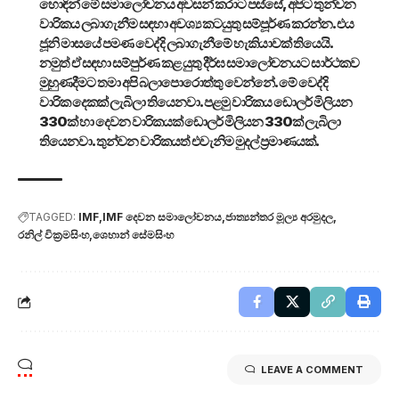
හොඳින් මේ සමාලෝචනය අවසන් කරාට පස්සේ, අපිට තුන්වන
වාරිකය ලබාගැනීම සඳහා අවශ්‍ය කටයුතු සම්පූර්ණ කරන්න. එය
ජූනි මාසයේ පමණ වෙද්දි ලබාගැනීමේ හැකියාවක් තියෙයි.
නමුත් ඒ සඳහා සම්පුර්ණ කළ යුතු දීර්ඝ සමාලෝචනයට සාර්ථකව
මුහුණදීමට තමා අපි බලාපොරොත්තු වෙන්නේ. මේ වෙද්දි
වාරික දෙකක් ලැබිලා තියෙනවා. පළමු වාරිකය ඩොලර් මිලියන
330ක් හා දෙවන වාරිකයක් ඩොලර් මිලියන 330ක් ලැබිලා
තියෙනවා. තුන්වන වාරිකයත් එවැනිම මුදල් ප්‍රමාණයක්.
TAGGED:
IMF
IMF දෙවන සමාලෝචනය
ජාත්‍යන්තර මූල්‍ය අරමුදල
රනිල් වික්‍රමසිංහ
ශෙහාන් සේමසිංහ
LEAVE A COMMENT