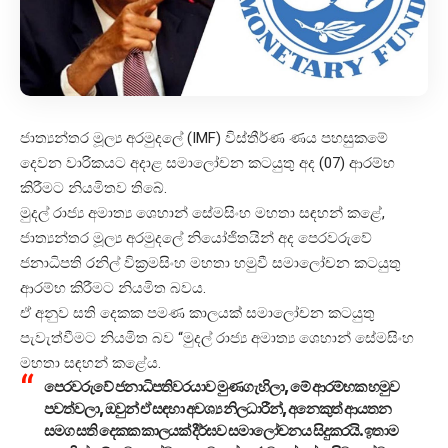
ජාත්‍යන්තර මූල්‍ය අරමුදලේ (IMF) විස්තීර්ණ ණය පහසුකමේ
දෙවන වාරිකයට අදාළ සමාලෝචන කටයුතු අද (07) ආරම්භ
කිරීමට නියමිතව තිබේ.
මුදල් රාජ්‍ය අමාත්‍ය ශෙහාන් සේමසිංහ මහතා සඳහන් කළේ,
ජාත්‍යන්තර මූල්‍ය අරමුදලේ නියෝජිතයින් අද පෙරවරුවේ
ජනාධිපති රනිල් වික්‍රමසිංහ මහතා හමුවී සමාලෝචන කටයුතු
ආරම්භ කිරීමට නියමිත බවය.
ඒ අනුව සති දෙකක පමණ කාලයක් සමාලෝචන කටයුතු
පැවැත්වීමට නියමිත බව “මුදල් රාජ්‍ය අමාත්‍ය ශෙහාන් සේමසිංහ
මහතා සඳහන් කළේය.
පෙරවරුවේ ජනාධිපතිවරයාව මුණගැහිලා, මේ ආරම්භක හමුව
පවත්වලා, ඔවුන් ඒ සඳහා අවශ්‍ය නිලධාරීන්, අනෙකුත් ආයතන
සමග සති දෙකක කාලයක් දීර්ඝව සමාලෝචනය සිදුකරයි. ඉතාම