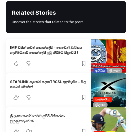
Related Stories
Uncover the stories that related to the post!
IMF විසින් තවත් කොන්දේසි – තෙවෙනි වාරිකය
ගැනීමටනම් කොන්දේසි ඉටු කිරීමට සිදුවෙයි !
ආර්ථික
ශ්‍රී ලංකා
STARLINK පැකේජ සදහාTRCSL අනුමැතිය – මිල
ගණන් මෙන්න!
1
තාක්ෂණික
ශ්‍රී ලංකා
ශ්‍රී ලංකා කණ්ඩායමට සුපිරි පිතිකරණ
පුහුණුකරුවෙක් !
1
1