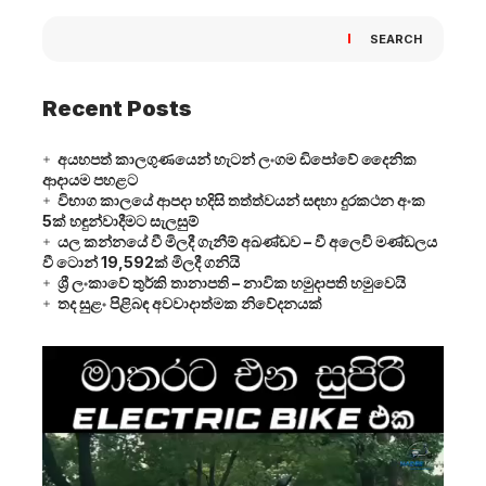
SEARCH
Recent Posts
අයහපත් කාලගුණයෙන් හැටන් ලංගම ඩිපෝවේ දෛනික
ආදායම පහළට
විභාග කාලයේ ආපදා හදිසි තත්ත්වයන් සඳහා දුරකථන අංක
5ක් හඳුන්වාදීමට සැලසුම්
යල කන්නයේ වී මිලදී ගැනීම් අඛණ්ඩව – වී අලෙවි මණ්ඩලය
වී ටොන් 19,592ක් මිලදී ගනියි
ශ්‍රී ලංකාවේ තුර්කි තානාපති – නාවික හමුදාපති හමුවෙයි
තද සුළං පිළිබඳ අවවාදාත්මක නිවේදනයක්
Video
Player