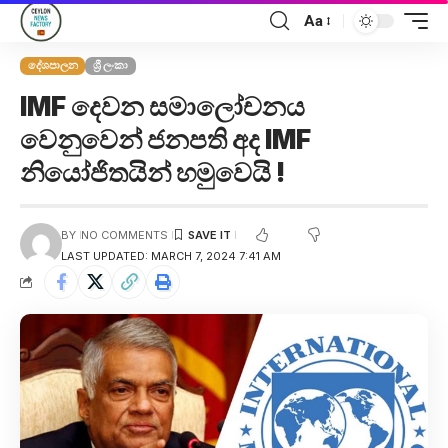
Aa
දේශපාලන
ශ්‍රී ලංකා
IMF දෙවන සමාලෝචනය
වෙනුවෙන් ජනපති අද IMF
නියෝජිතයින් හමුවෙයි !
BY
NO COMMENTS
LAST UPDATED: MARCH 7, 2024 7:41 AM