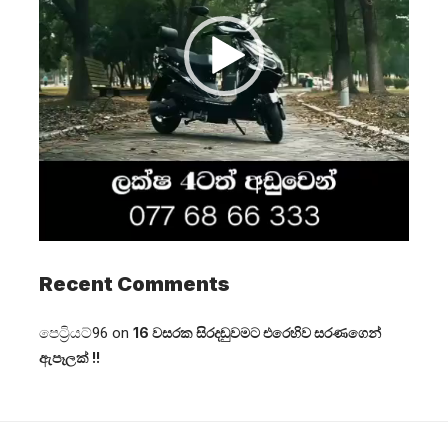
Recent Comments
පෙට්‍රියට්96
on
16 වසරක සිරදඬුවමට එරෙහිව සරණගෙන්
ඇපෑලක් !!