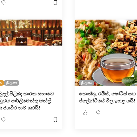
න
ශ්‍රී ලංකා
ශ්‍රී ලංකා
ුදල් පිළිබඳ කාරක සභාවේ
කොත්තු, රයිස්, ෂෝටීස් සහ
ඩුවට පාර්ලිමේන්තු මන්ත්‍රී
ප්ලේන්ටියේ මිල ඉහළ යයි!
ත ජයවීර නම් කරයි!