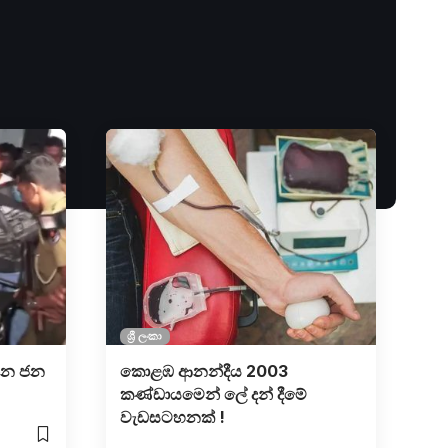
ශ්‍රී ලංකා
්න ජන
කොළඹ ආනන්දීය 2003
කණ්ඩායමෙන් ලේ දන් දීමේ
වැඩසටහනක් !