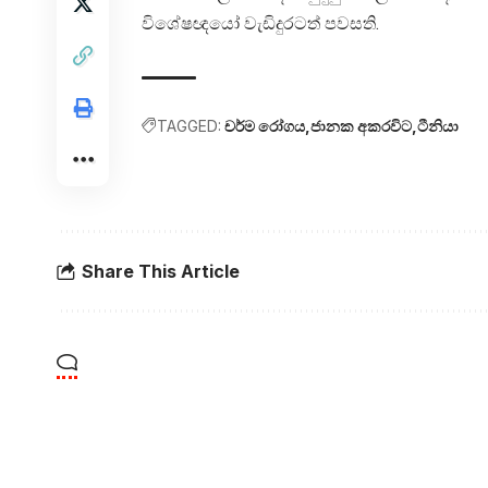
විශේෂඥයෝ වැඩිදුරටත් පවසති.
TAGGED:
චර්ම රෝගය
ජානක අකරවිට
ටීනියා
Share This Article