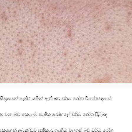
ීඝ්‍රයෙන් පැතිර යමින් ඇති බව චර්ම රෝග විශේෂඥයෝ
ර්තා වන බව කොළඹ ජාතික රෝහලේ චර්ම රෝග පිළිබඳ
.
කුගෙන් අඛණ්ඩව ප්‍රතිකාර ගැනීම වැදගත් බව චර්ම රෝග