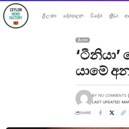
ශ්‍රී ලංකා
දේශපාලන
විදේශ
ක්‍රීඩා
ආ
ශ්‍රී ලංකා
‘ටීනියා’ 
යාමේ අන
BY
NO COMMENTS
LAST UPDATED: MAR
SHARE