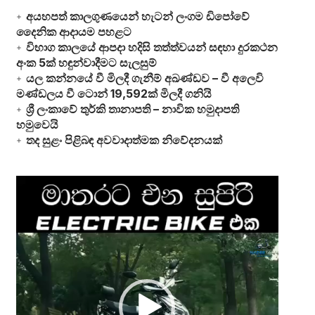
අයහපත් කාලගුණයෙන් හැටන් ලංගම ඩිපෝවේ
දෛනික ආදායම පහළට
විභාග කාලයේ ආපදා හදිසි තත්ත්වයන් සඳහා දුරකථන
අංක 5ක් හඳුන්වාදීමට සැලසුම්
යල කන්නයේ වී මිලදී ගැනීම් අඛණ්ඩව – වී අලෙවි
මණ්ඩලය වී ටොන් 19,592ක් මිලදී ගනියි
ශ්‍රී ලංකාවේ තුර්කි තානාපති – නාවික හමුදාපති
හමුවෙයි
තද සුළං පිළිබඳ අවවාදාත්මක නිවේදනයක්
Video
Player