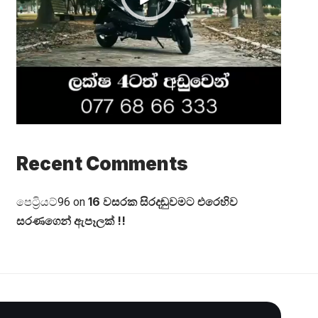
Recent Comments
16 වසරක සිරදඬුවමට එරෙහිව
පෙට්‍රියට්96
on
සරණගෙන් ඇපෑලක් !!