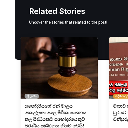
Related Stories
Uncover the stories that related to the post!
ශ්‍රී ලංකා
දේශපාල
සහෝදරියගේ රන් මාලය
මානව 
කොල්ලකා ගෙල මිරිකා ඝාතනය
ධුරයට හ
කල සිද්ධියකට සහෝදරයෙකුට
විනිසු
මරණීය දණ්ඩනය නියම වෙයි!