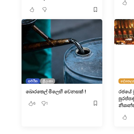
ආර්ථික
ශ්‍රී ලංකා
දේශපාල
බොරතෙල් මිලෙහි වෙනසක් !
රජයේ ම
පුරප්පා
6
1
නිශාන්