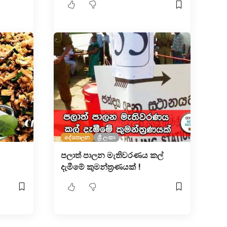
දේශපාලන
ශ්‍රී ලංකා
පලාත් පාලන මැතිවරණය කල්
දැමීමේ කුමන්ත්‍රණයක් !