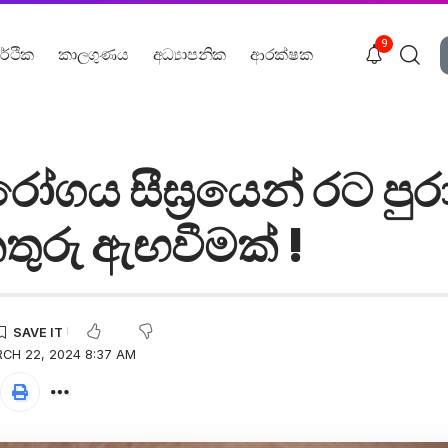
9
ර්ථික
කාලගුණය
අධ්‍යාපනික
ආරක්ෂක
රෝගය සීඝ්‍රයෙන් රට පුර
තුරු ඇඟවීමක් !
CH 22, 2024 8:37 AM