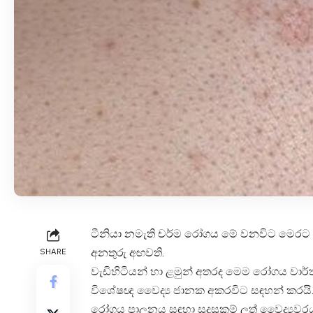
ටීනියා නමැති චර්ම රෝගය මේ වනවිට මෙරට ස
අනතුරු අඟවති.
SHARE
වැඩිහිටියන් හා ළමුන් අතරද මෙම රෝගය වා
විශේෂඥ වෛද්‍ය ජානක අකරවිට සඳහන් කරයි
රෝගය පාලනය සඳහා සුදුසුකම් ලත් වෛද්‍යවරය