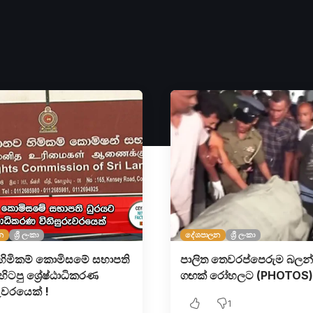
න
ශ්‍රී ලංකා
දේශපාලන
ශ්‍රී ලංකා
හිමිකම් කොමිසමේ සභාපති
පාලිත තෙවරප්පෙරුම බලන
ිටපු ශ්‍රේෂ්ඨාධිකරණ
ගඟක් රෝහලට (PHOTOS)
රුවරයෙක් !
1