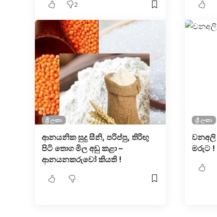
2
ශ්‍රී ලංකා
ශ්‍රී ලංකා
ආනයනික සුදු සීනි, පරිප්පු, තිරිඟු
වනඅලි ප
පිටි තොග මිල අඩු කළා –
මරුට !
ආනයනකරුවෝ කියති !