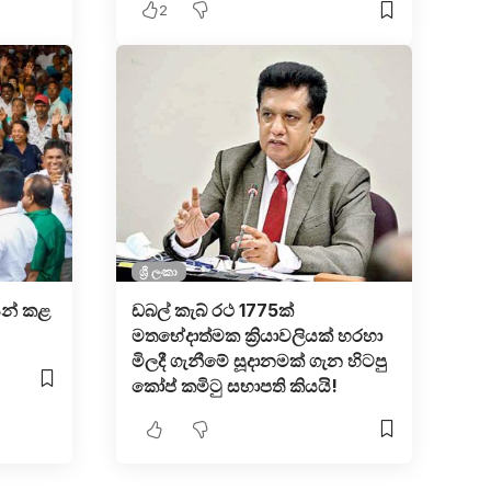
2
ශ්‍රී ලංකා
සන් කළ
ඩබල් කැබ් රථ 1775ක්
මතභේදාත්මක ක්‍රියාවලියක් හරහා
මිලදී ගැනීමේ සූදානමක් ගැන හිටපු
කෝප් කමිටු සභාපති කියයි!