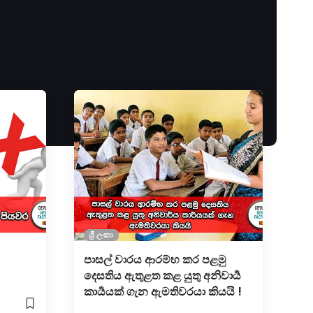
ශ්‍රී ලංකා
පාසල් වාරය ආරම්භ කර පළමු
දෙසතිය ඇතුළත කළ යුතු අනිවාර්‍ය
කාර්‍යයක් ගැන ඇමතිවරයා කියයි !