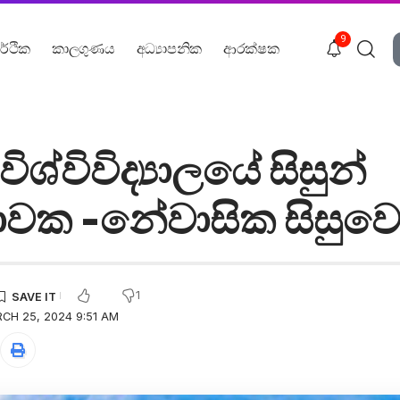
9
ර්ථික
කාලගුණය
අධ්‍යාපනික
ආරක්ෂක
ශ්විවිද්‍යාලයේ සිසුන්
වක -නේවාසික සිසුවෙක
1
CH 25, 2024 9:51 AM