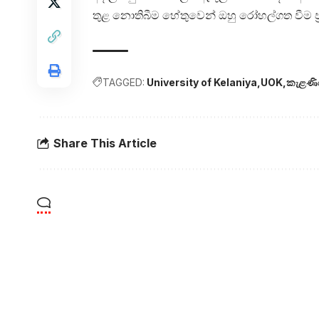
තුළ නොතිබීම හේතුවෙන් ඔහු රෝහල්ගත වීම ප්‍ර
TAGGED:
University of Kelaniya
UOK
කැළණිය 
Share This Article