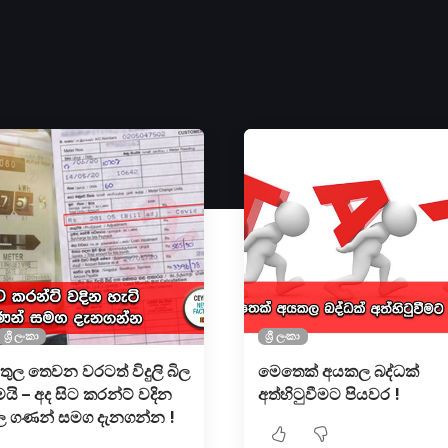
ශ්‍රී ලංකා
ශ්‍රී ලංකා
තුල තෙවන වරටත් විදුලි බිල
මෙතෙක් අයකල බද්ධක්
යි – අද සිට කරන්ට් වදින
අත්හිටුවීමට පියවර !
ිල ගණන් සමග දැනගන්න !