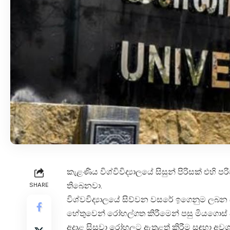
කැළණිය විශ්විවිද්‍යාලයේ සිසුන් පිරිසක් එහ
තිබෙනවා.
SHARE
විශ්වවිද්‍යාලයේ සිව්වන වසරේ ඉගෙනුම ලබන සිස
හේතුවෙන් රෝහල්ගත කිරීමෙන් පසු මියගොස් 
අදාළ සිසුවා රෝහලට ඇතුළත් කිරීම සඳහා අවශ