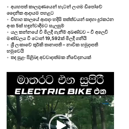
අයහපත් කාලගුණයෙන් හැටන් ලංගම ඩිපෝවේ
දෛනික ආදායම පහළට
විභාග කාලයේ ආපදා හදිසි තත්ත්වයන් සඳහා දුරකථන
අංක 5ක් හඳුන්වාදීමට සැලසුම්
යල කන්නයේ වී මිලදී ගැනීම් අඛණ්ඩව – වී අලෙවි
මණ්ඩලය වී ටොන් 19,592ක් මිලදී ගනියි
ශ්‍රී ලංකාවේ තුර්කි තානාපති – නාවික හමුදාපති
හමුවෙයි
තද සුළං පිළිබඳ අවවාදාත්මක නිවේදනයක්
Video
Player