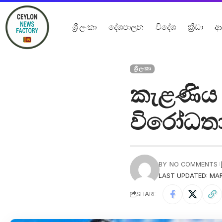
ශ්‍රී ලංකා
දේශපාලන
විදේශ
ක්‍රීඩා
ආ
ශ්‍රී ලංකා
කැළණිය වි
විරෝධතා
BY
NO COMMENTS
LAST UPDATED: MAR
SHARE