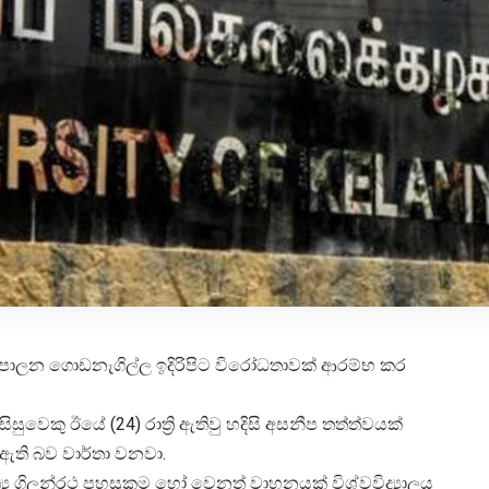
ි පරිපාලන ගොඩනැගිල්ල ඉදිරිපිට විරෝධතාවක් ආරම්භ කර
ුවෙකු ඊයේ (24) රාත්‍රි ඇතිවු හදිසි අසනීප තත්ත්වයක්
ඇති බව වාර්තා වනවා.
්‍ය ගිලන්රථ පහසුකම හෝ වෙනත් වාහනයක් විශ්වවිද්‍යාලය