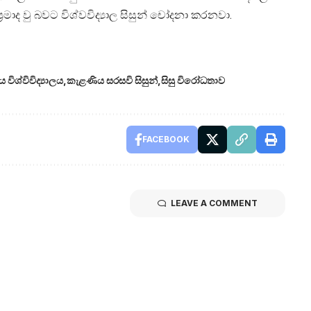
මාද වු බවට විශ්වවිද්‍යාල සිසුන් චෝදනා කරනවා.
විශ්විවිද්‍යාලය
කැළණිය සරසවි සිසුන්
සිසු විරෝධතාව
FACEBOOK
LEAVE A COMMENT