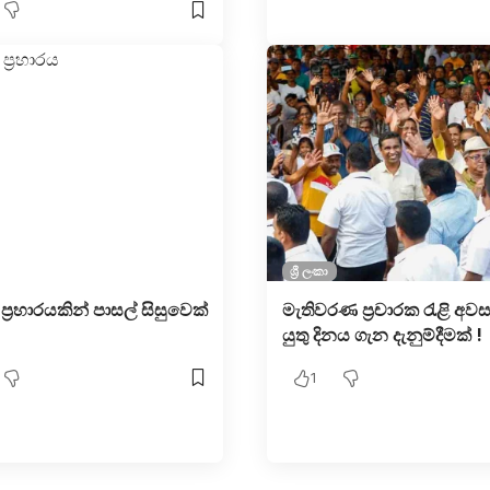
ශ්‍රී ලංකා
්‍රහාරයකින් පාසල් සිසුවෙක්
මැතිවරණ ප්‍රචාරක රැළි අව
යුතු දිනය ගැන දැනුම්දීමක් !
1