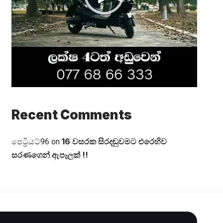
Recent Comments
16 වසරක සිරදඬුවමට එරෙහිව
පෙට්‍රියට්96
on
සරණගෙන් ඇපෑලක් !!