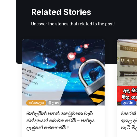
Related Stories
Uncover the stories that related to the post!
දේශපාලන
ශ්‍රී ලංකා
ආර්ථික
ඔන්ලයින් පනත් කෙටුම්පත වැඩි
වසරක් 
ඡන්දයෙන් සම්මත වෙයි – ඡන්දය
ඉහල දම
ලැබුනේ මෙහෙමයි !
හැටි ම