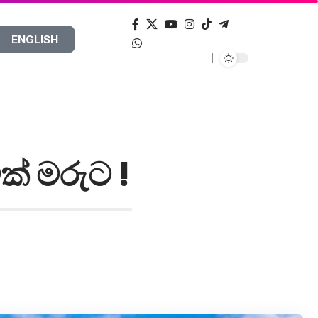
ENGLISH
් මරුට !