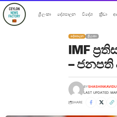
ශ්‍රී ලංකා
දේශපාලන
විදේශ
ක්‍රීඩා
ආ
දේශපාලන
ශ්‍රී ලංකා
IMF ප්‍ර
– ජනපති ද
BY
SHASHINKAVID
LAST UPDATED: MAR
SHARE