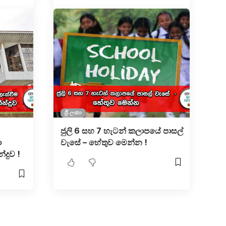
ශ්‍රී ලංකා
ජුලි 6 සහ 7 හැටන් කලාපයේ පාසල්
ා
වැසේ – හේතුව මෙන්න !
්දුව !