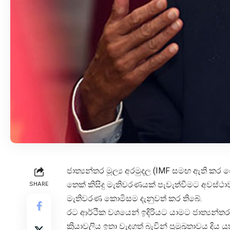
ජාත්‍යන්තර මූල්‍ය අරමුදල (IMF සමඟ ඇති කර
තෙක් කිසිදු මැතිවරණයක් පැවැත්වීමට අවස්ථාව
SHARE
මැතිවරණ කොමිසම දැනුවත් කර තිබේ.
රට ආර්ථික වශයෙන් ඉදිරියට යාමට ජාත්‍යන්තර
ක්‍රියාවලිය ඉතා වැදගත් බැවින් ප්‍රමුඛතාව