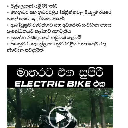
පිල්ලෙයාන් යළි රිමාන්ඩ්
මහනුවර සහ නුවරඑළිය දිස්ත්‍රික්කවල සියලුම රජයේ
පාසල් හෙට යළි විවෘත කෙරේ
ආණ්ඩුක්‍රම ව්‍යවස්ථාව සහ අධිකරණ සංවිධාන පනත
සංශෝධනයට කැබිනට් අනුමැතිය
ප්‍රසන්න රණතුංගගේ නඩුවක් කැඳවයි
මහනුවර, කෑගල්ල සහ නුවරඑළියට නායයෑම් රතු
නිවේදන තවදුරටත්
Video
Player