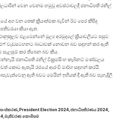
ධාරීන් වෙන වෙනම හමුවූ අවස්ථාවලදී ජනාධිපති රනිල්
යේ අග වන තෙක් ක්‍රියාත්මක බැවින් ඊට පෙර කිසිදු
පතිවරයා කියා ඇත.
ානුකූලව එළඹෙන්නේ මූල්‍ය අරමුදලේ ක්‍රියාවලියට පසුව
්.එෆ් වැඩසටහනට බාධාවක් නොවන බව සඳහන් කර ඇති
 සැලසුම් කර තිබෙන බව කීය.
්නැයි ජනාධිපති රනිල් වික්‍රමසිංහ කැබිනට් මණ්ඩලය
වත් කොට ඇතැයි රජයේ ආරංචි මාර්ග සඳහන් කරයි.
ත්වෙනු ඇති බවට මෙයින් ඉඟියක් දී ඇති බව පැහැදිලි
රතිසංස්කරණ
President Election 2024
ජනාධිපතිරණය 2024
24
මැතිවරණ කොමිසම