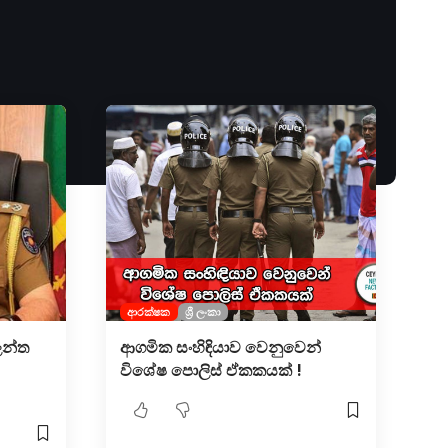
ආරක්ෂක
ශ්‍රී ලංකා
න්ත
ආගමික සංහිඳියාව වෙනුවෙන්
විශේෂ පොලිස් ඒකකයක් !