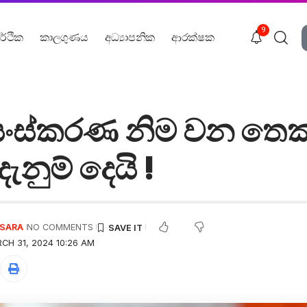
9
ර්ථික
කාලගුණය
අධ්‍යාපනික
ආරක්ෂක
තිසංස්කරණ නිම වන තෙක
ැනුම් දෙයි !
USARA
NO COMMENTS
CH 31, 2024 10:26 AM