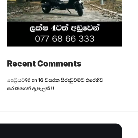
Recent Comments
16 වසරක සිරදඬුවමට එරෙහිව
පෙට්‍රියට්96
on
සරණගෙන් ඇපෑලක් !!