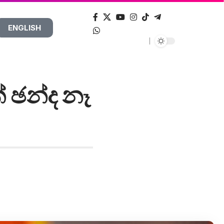
ENGLISH
් ඡන්ද නෑ