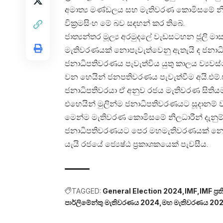
අමාත්‍ය මණ්ඩලය සහ මැතිවරණ කොමිසමේ නිල
වික්‍රමසිංහ මේ බව සඳහන් කර තිබේ.
ජාත්‍යන්තර මූල්‍ය අරමුදලේ වැඩසටහන ජූලි මාස
මැතිවරණයක් නොපැවැත්වෙනු ඇතැයි ද ජනාධි
ජනාධිපතිවරණය පැවැත්විය යුතු කාලය ව්‍යවස්ථ
වන හෙයින් ජනපතිවරණය පැවැත්වීම අයි.එම
ජනාධිපතිවරයා ඒ අනුව රජය මැතිවරණ සිතියම
එහෙයින් මුලින්ම ජනාධිපතිවරණයට සූදානම් වන
මෙන්ම මැතිවරණ කොමිසමේ නිලධාරීන් දැනුම්
ජනාධිපතිවරණයට පෙර මහමැතිවරණයක් නොපැවැ
යැයි රජයේ ජ්‍යෙෂ්ඨ ප්‍රකාශකයෙක් පැවසීය.
TAGGED:
General Election 2024
IMF
IMF ප්‍
පාර්ලිමේන්තු මැතිවරණය 2024
මහ මැතිවරණය 20