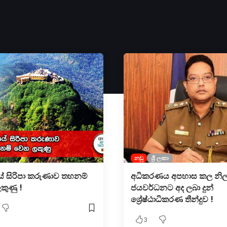
නඩු
ශ්‍රී ලංකා
 සිරිපා කරුණාව තහනම්
අධිකරණය අපහාස කල නිල
ුණු !
ජයවර්ධනට අද ලබා දුන්
ශ්‍රේෂ්ඨාධිකරණ තීන්දුව !
3