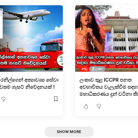
නඩු
ශ්‍රී ලංකා
රනිල්ගෙන් අත්‍යාවශ්‍ය සේවා
ලංකාව තුළ ICCPR පනත
වතම ගැසට් නිවේදනයක් !
අවභාවිතය වැලැක්වීම සඳහ
මහාධිකරණය දුන් වටිනා තීන
SHOW MORE