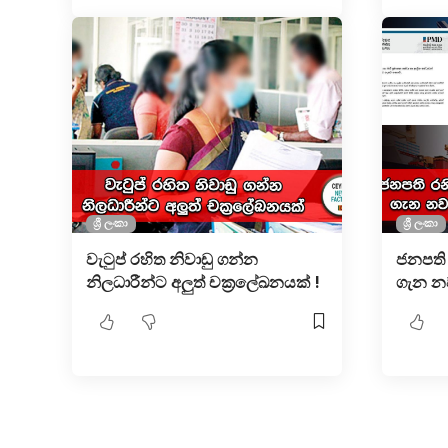
ශ්‍රී ලංකා
ශ්‍රී ලංකා
වැටුප් රහිත නිවාඩු ගන්න
ජනපති 
නිලධාරීන්ට අලුත් චක්‍රලේඛනයක් !
ගැන න