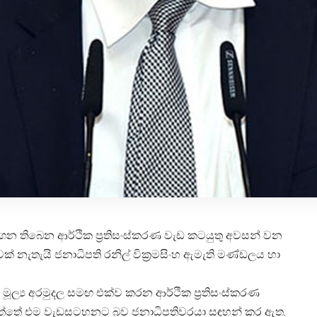
 ගෙන තිබෙන ආර්ථික ප්‍රතිසංස්කරණ වැඩ කටයුතු අවසන් වන
ක් නැතැයි ජනාධිපති රනිල් වික්‍රමසිංහ ඇමැති මණ්ඩලය හා
 මූල්‍ය අරමුදල සමඟ එක්ව කරන ආර්ථික ප්‍රතිසංස්කරණ
ය දිය යුත්තේ එම වැඩසටහනට බව ජනාධිපතිවරයා සඳහන් කර ඇත.