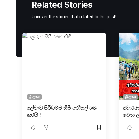
Related Stories
Uncover the stories that related to the post!
ශ්‍රී ලංකා
ශ්‍රී ලංකා
ගල්වැව සිරිධම්ම හිමි රෝහල් ගත
අවාරයේ
කරයි !
වෙන ලක