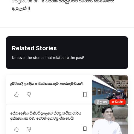
පෙට්‍රියට්96
on
16 වසරක සිරදඬුවමට එරෙහිව සරණගෙන්
ඇපෑලක් !!
Related Stories
Uncover the stories that related to the post!
දුම්රියේදී ඉන්දීය සංචාරකයෙකුට අකරතැබ්බයක්!
ශ්‍රී ලංකා
සංචාරක
පේරාදෙණිය විශ්වවිද්‍යාලයේ හිටපු කථිකාචාර්ය
අත්තනායක එම්. හේරත් අභාවප්‍රාප්ත වෙයි!