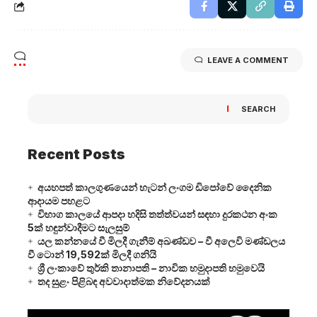
LEAVE A COMMENT
SEARCH
Recent Posts
අයහපත් කාලගුණයෙන් හැටන් ලංගම ඩිපෝවේ දෛනික
ආදායම පහළට
විභාග කාලයේ ආපදා හදිසි තත්ත්වයන් සඳහා දුරකථන අංක
5ක් හඳුන්වාදීමට සැලසුම්
යල කන්නයේ වී මිලදී ගැනීම් අඛණ්ඩව – වී අලෙවි මණ්ඩලය
වී ටොන් 19,592ක් මිලදී ගනියි
ශ්‍රී ලංකාවේ තුර්කි තානාපති – නාවික හමුදාපති හමුවෙයි
තද සුළං පිළිබඳ අවවාදාත්මක නිවේදනයක්
Video