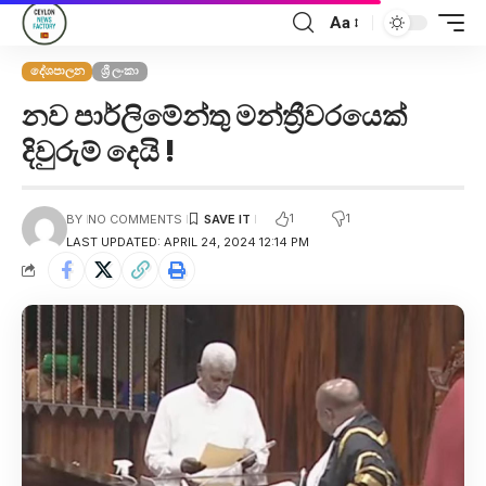
Aa
දේශපාලන
ශ්‍රී ලංකා
නව පාර්ලිමේන්තු මන්ත්‍රීවරයෙක්
දිවුරුම් දෙයි !
1
1
BY
NO COMMENTS
LAST UPDATED: APRIL 24, 2024 12:14 PM