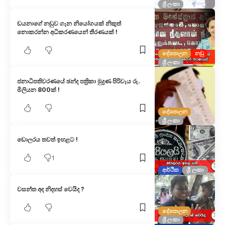
ශ්‍රී ලංකා
ඩයනාගේ නඩුව ගැන නියෝගයක් නිකුත්
නොකරන්න අධිකරණයෙන් තීරණයක් !
දේශපාලන
නඩු
ශ්‍රී ලංකා
ජනාධිපතිවරණයේ ඡන්ද පත්‍රිකා මුද්‍රණ පිරිවැය රු.
මිලියන 800ක් !
දේශපාලන
ශ්‍රී ලංකා
ඩොලරය තවත් ඉහළට !
1
ආර්ථික
ශ්‍රී ලංකා
වසන්ත අද නිදහස් වෙයිද ?
දේශපාලන
ශ්‍රී ලංකා