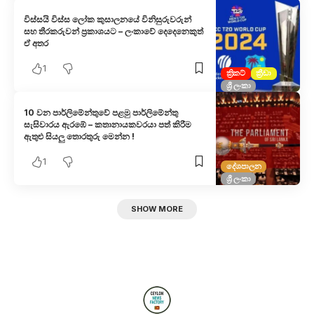
විස්සයි විස්ස ලෝක කුසාලනයේ විනිසුරුවරුන්
සහ තීරකරුවන් ප්‍රකාශයට – ලංකාවේ දෙදෙනෙකුත්
ඒ අතර
1
ක්‍රිකට්
ක්‍රීඩා
ශ්‍රී ලංකා
10 වන පාර්ලිමේන්තුවේ පළමු පාර්ලිමේන්තු
සැසිවාරය ඇරඹේ – කතානායකවරයා පත් කිරීම
ඇතුළු සියලු තොරතුරු මෙන්න !
1
දේශපාලන
ශ්‍රී ලංකා
SHOW MORE