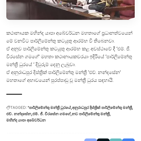
කථානායක මහින්ද යාපා අබේවර්ධන මහතාගේ ප්‍රධානත්වයෙන්
මේ වනවිට පාර්ලිමේන්තු කටයුතු ආරම්භ වී තිබෙනවා.
ඒ අනුව පාර්ලිමේන්තු කටයුතු ආරම්භ කළ අවස්ථාවේ දී ‘එම්. ජී.
වීරසේන ගමගේ’ මහතා කථානායකවරයා ඉදිරියේ ‘පාර්ලිමේන්තු
මන්ත්‍රී ධුරයේ ‘ දිවුරුම් දෙනු ලැබුවා.
ඒ අනුරාධපුර දිස්ත්‍රික් පාර්ලිමේන්තු මන්ත්‍රී ‘එච්. නන්දසේන’
මහතාගේ අභාවයෙන් පුරප්පාඩු වූ මන්ත්‍රී ධුරය සඳහායි.
TAGGED:
'පාර්ලිමේන්තු මන්ත්‍රී ධුරයේ
අනුරාධපුර දිස්ත්‍රික් පාර්ලිමේන්තු මන්ත්‍රී
එච්. නන්දසේන
එම්. ජී. වීරසේන ගමගේ
නව පාර්ලිමේන්තු මන්ත්‍රී
මහින්ද යාපා අබේවර්ධන