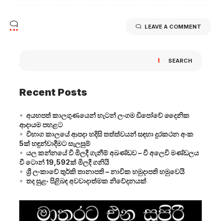
LEAVE A COMMENT
SEARCH
Recent Posts
අයහපත් කාලගුණයෙන් හැටන් ලංගම ඩිපෝවේ දෛනික
ආදායම පහළට
විභාග කාලයේ ආපදා හදිසි තත්ත්වයන් සඳහා දුරකථන අංක
5ක් හඳුන්වාදීමට සැලසුම්
යල කන්නයේ වී මිලදී ගැනීම් අඛණ්ඩව – වී අලෙවි මණ්ඩලය
වී ටොන් 19,592ක් මිලදී ගනියි
ශ්‍රී ලංකාවේ තුර්කි තානාපති – නාවික හමුදාපති හමුවෙයි
තද සුළං පිළිබඳ අවවාදාත්මක නිවේදනයක්
Video
Player