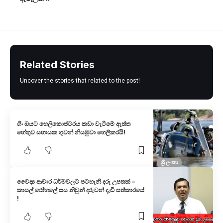
Related Stories
Uncover the stories that related to the post!
ගිං ඔයට හෙලිකොප්ටරය කඩා වැටීමේ ඇත්ත
හේතුව සහායක ගුවන් නියමුවා හෙලිකරයි!
ශ්‍රී ලංකා
වෛද්‍ය ආචාර ධර්මවලට පටහැනි දරු උපතක් –
කාසල් රෝහලේ සය නිවුන් දරුවන් දැඩි සත්කාරයේ
!