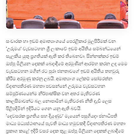
සංචාරක හා ඉඩම් අමාත්‍යාංශයේ පෙරළිකාර මුලපිරීමක් වන
‘උරුමය’ වැඩසටහන ශ්‍රී ලංකාවේ ඉඩම් අයිතිය සම්බන්ධයෙන්
සැලකිය යුතු ප්‍රගතියක් ඇති කර තිබෙනවා. සින්නක්කර ඉඩම්
ඔප්පු මිලියන දෙකක් බෙදාදීමේ අරමුණින් ආරම්භ කරන ලද මෙම
වැඩසටහන මගින් රට පුරා ජනතාවගේ ඉඩම් අයිතිය තහවුරු
කිරීම අරමුණු කරනු ලබයි. අමාත්‍යාංශ ලේකම් සෝමරත්න
විදානපතිරණ මහතා පවසන්නේ උරුමය වැඩසටහන
සම්පූර්ණයෙන්ම නිර්පාක්ෂික වන අතර මැතිවරණ
කාලසීමාවන්ට බල නොපාමින් මැතිවරණ නීති දැඩි ලෙස
පිළිපදිමින් ඉදිරියට ගෙන යනු ඇති බවයි.
‘දෙවසරක ප්‍රගතිය සහ දියුණුව’ මැයෙන් පසුගියදා ජනාධිපති
මාධ්‍ය මධ්‍යස්ථානයේ පැවති මාධ්‍ය හමුවකදී විදානපතිරණ මහතා
ප්‍රකාශ කළේ ඉදිරි වසර දෙක තුළ ඔප්පු මිලියන දෙකක් ලබාදීමේ