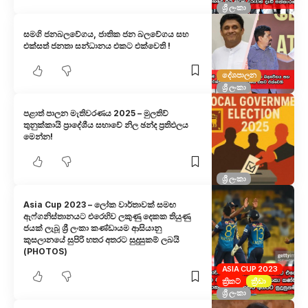
ශ්‍රී ලංකා
සමගි ජනබලවේගය, ජාතික ජන බලවේගය සහ
එක්සත් ජනතා සන්ධානය එකට එක්වෙති !
දේශපාලන
ශ්‍රී ලංකා
පළාත් පාලන මැතිවරණය 2025 – මුලතිව්
තුනුක්කායි ප්‍රාදේශීය සභාවේ නිල ඡන්ද ප්‍රතිඵලය
මෙන්න!
ශ්‍රී ලංකා
Asia Cup 2023 – ලෝක වාර්තාවක් සමඟ
ඇෆ්ගනිස්තානයට එරෙහිව ලකුණු දෙකක තියුණු
ජයක් ලැබූ ශ්‍රී ලංකා කණ්ඩායම ආසියානු
කුසලානයේ සුපිරි හතර අතරට සුදුසුකම් ලබයි
(PHOTOS)
ASIA CUP 2023
ක්‍රිකට්
ක්‍රීඩා
ශ්‍රී ලංකා