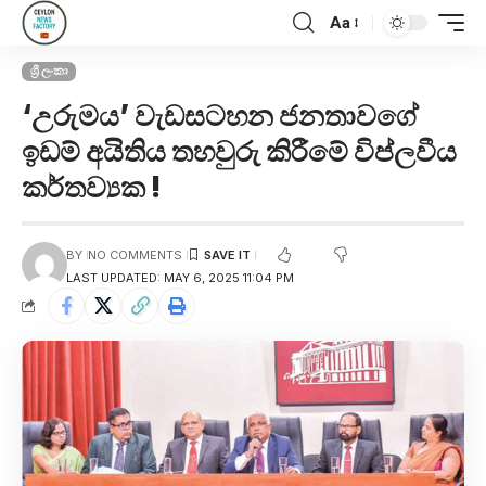
Aa
ශ්‍රී ලංකා
‘උරුමය’ වැඩසටහන ජනතාවගේ
ඉඩම් අයිතිය තහවුරු කිරීමේ විප්ලවීය
කර්තව්‍යක !
BY
NO COMMENTS
LAST UPDATED: MAY 6, 2025 11:04 PM