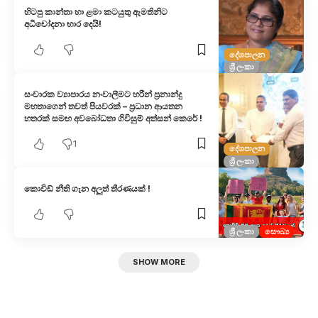
හිටපු කාන්තා හා ළමා කටයුතු ඇමතිනිට
අධිචෝදනා භාර දෙයි!
දේශපාලන
ශ්‍රී ලංකා
සංචාරක ව්‍යාපාරය නංවාලීමට හරීන් ප්‍රනාන්දු
මහතාගෙන් තවත් පියවරක් – ප්‍රධාන ආයතන
හතරක් සමඟ අවබෝධතා ගිවිසුම් අත්සන් කෙරේ !
1
දේශපාලන
ශ්‍රී ලංකා
කොවිඩ් නීති ගැන අලුත් තීරණයක් !
ශ්‍රී ලංකා
සෞඛ්‍ය
SHOW MORE