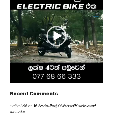
Recent Comments
පෙට්‍රියට්96
on
16 වසරක සිරදඬුවමට එරෙහිව සරණගෙන්
ඇපෑලක් !!