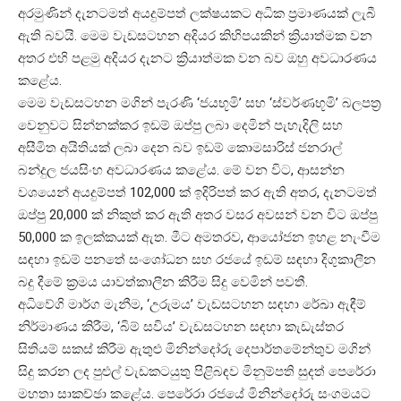
අරමුණින් දැනටමත් අයදුම්පත් ලක්ෂයකට අධික ප්‍රමාණයක් ලැබී
ඇති බවයි. මෙම වැඩසටහන අදියර කිහිපයකින් ක්‍රියාත්මක වන
අතර එහි පළමු අදියර දැනට ක්‍රියාත්මක වන බව ඔහු අවධාරණය
කළේය.
මෙම වැඩසටහන මගින් පැරණි ‘ජයභූමි’ සහ ‘ස්වර්ණභූමි’ බලපත්‍ර
වෙනුවට සින්නක්කර ඉඩම් ඔප්පු ලබා දෙමින් පැහැදිලි සහ
අසීමිත අයිතියක් ලබා දෙන බව ඉඩම් කොමසාරිස් ජනරාල්
බන්දුල ජයසිංහ අවධාරණය කළේය. මේ වන විට, ආසන්න
වශයෙන් අයදුම්පත් 102,000 ක් ඉදිරිපත් කර ඇති අතර, දැනටමත්
ඔප්පු 20,000 ක් නිකුත් කර ඇති අතර වසර අවසන් වන විට ඔප්පු
50,000 ක ඉලක්කයක් ඇත. මීට අමතරව, ආයෝජන ඉහළ නැංවීම
සඳහා ඉඩම් පනතේ සංශෝධන සහ රජයේ ඉඩම් සඳහා දිගුකාලීන
බදු දීමේ ක්‍රමය යාවත්කාලීන කිරීම සිදු වෙමින් පවතී.
අධිවේගි මාර්ග මැනීම, ‘උරුමය’ වැඩසටහන සඳහා රේඛා ඇඳීම්
නිර්මාණය කිරීම, ‘බිම් සවිය’ වැඩසටහන සඳහා කැඩැස්තර
සිතියම් සකස් කිරීම ඇතුළු මිනින්දෝරු දෙපාර්තමේන්තුව මගින්
සිදු කරන ලද පුළුල් වැඩකටයුතු පිළිබඳව මිනුම්පති සුදත් පෙරේරා
මහතා සාකච්ඡා කළේය. පෙරේරා රජයේ මිනින්දෝරු සංගමයට