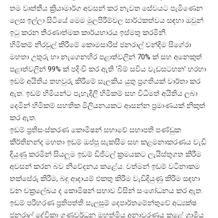
තම වෘත්තීය ක්‍රියාමාර්ග අවසන් කර නැවත සේවයට පැමිණෙන
ලෙස ඉල්ලා සිටියේ මෙම මුලපිරීම්වල සාර්ථකත්වය සඳහා ඔවුන්
ඉටු කරන තීරණාත්මක කාර්යභාරය ඉස්මතු කරමිනි.
හිමිකම් නිරවුල් කිරීමේ කොමසාරිස් ජනරාල් චන්දිම සිගේරා
මහතා උතුරු හා නැගෙනහිර පළාත්වලින් 70% ක් සහ අනෙකුත්
පළාත්වලින් 99% ක් පදිංචි කර ඇති ‘බිම් සවිය වැඩසටහන’ හරහා
ඉඩම් අයිතිය තහවුරු කිරීමේ සැලකිය යුතු ප්‍රගතියක් වාර්තා කර
ඇත. ඉඩම් හිමියන්ට පැහැදිලි හිමිකම් සහ විධිමත් අයිතිය ලබා
දෙමින් හිමිකම් සහතික මිලියනයකට ආසන්න ප්‍රමාණයක් නිකුත්
කර ඇත.
ඉඩම් ප්‍රතිසංස්කරණ කොමිෂන් සභාවේ සභාපති පණ්ඩුක
කීර්තිනන්ද මහතා ඉඩම් ඔප්පු සැකසීම සහ කළමනාකරණය වැඩි
දියුණු කරමින් සියලුම ඉඩම් ඩිජිටල් ක්‍රමයකට ලැයිස්තුගත කිරීම
අවසන් කරන බව නිවේදනය කළේය. වත්මන් ඉඩම් වටිනාකම
තක්සේරු කිරීම, බදු ආදායම් එකතු කිරීම වැඩිදියුණු කිරීම සඳහා
වන චක්‍රලේඛය ද කොමිෂන් සභාව විසින් සංශෝධනය කර ඇත.
ඉඩම් පරිහරණ ප්‍රතිපත්ති සැලසුම් දෙපාර්තමේන්තුවේ අධ්‍යක්ෂ
ජනරාල් දේවිකා ගුණවර්ධන මහත්මිය අනාවරණය කළේ ග්‍රාමීය