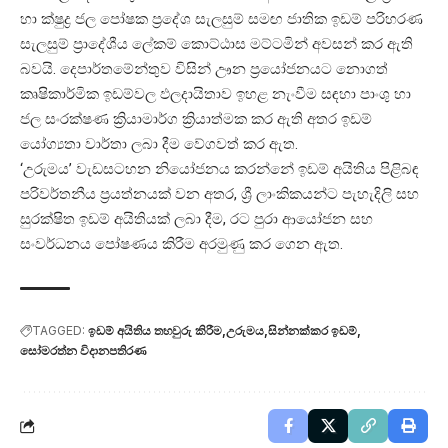
හා ක්ෂුද්‍ර ජල පෝෂක ප්‍රදේශ සැලසුම් සමඟ ජාතික ඉඩම් පරිහරණ
සැලසුම් ප්‍රාදේශීය ලේකම් කොට්ඨාස මට්ටමින් අවසන් කර ඇති
බවයි. දෙපාර්තමේන්තුව විසින් ඌන ප්‍රයෝජනයට නොගත්
කෘෂිකාර්මික ඉඩම්වල ඵලදායිතාව ඉහළ නැංවීම සඳහා පාංශු හා
ජල සංරක්ෂණ ක්‍රියාමාර්ග ක්‍රියාත්මක කර ඇති අතර ඉඩම්
යෝග්‍යතා වාර්තා ලබා දීම වේගවත් කර ඇත.
‘උරුමය’ වැඩසටහන නියෝජනය කරන්නේ ඉඩම් අයිතිය පිළිබඳ
පරිවර්තනීය ප්‍රයත්නයක් වන අතර, ශ්‍රී ලාංකිකයන්ට පැහැදිලි සහ
සුරක්ෂිත ඉඩම් අයිතියක් ලබා දීම, රට පුරා ආයෝජන සහ
සංවර්ධනය පෝෂණය කිරීම අරමුණු කර ගෙන ඇත.
TAGGED:
ඉඩම් අයිතිය තහවුරු කිරීම
උරුමය
සින්නක්කර ඉඩම්
සෝමරත්න විදානපතිරණ