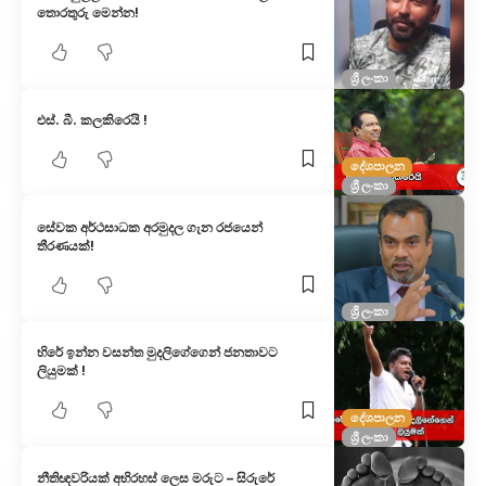
තොරතුරු මෙන්න!
ශ්‍රී ලංකා
එස්. බී. කලකිරෙයි !
දේශපාලන
ශ්‍රී ලංකා
සේවක අර්ථසාධක අරමුදල ගැන රජයෙන්
තීරණයක්!
ශ්‍රී ලංකා
හිරේ ඉන්න වසන්ත මුදලිගේගෙන් ජනතාවට
ලියුමක් !
දේශපාලන
ශ්‍රී ලංකා
නීතිඥවරියක් අභිරහස් ලෙස මරුට – සිරුරේ