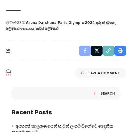
TAGGED:
Aruna Darshana
Paris Olympic 2024
අරුණ දර්ශන
ඔලිම්පික් ඉතිහාසය
පැරිස් ඔලිම්පික්
LEAVE A COMMENT
SEARCH
Recent Posts
අයහපත් කාලගුණයෙන් හැටන් ලංගම ඩිපෝවේ දෛනික
ආදායම පහළට