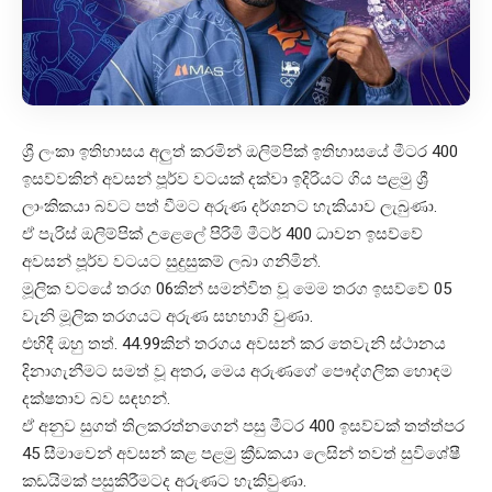
ශ්‍රී ලංකා ඉතිහාසය අලුත් කරමින් ඔලිම්පික් ඉතිහාසයේ මීටර 400
ඉසව්වකින් අවසන් පූර්ව වටයක් දක්වා ඉදිරියට ගිය පළමු ශ්‍රී
ලාංකිකයා බවට පත් වීමට අරුණ දර්ශනට හැකියාව ලැබුණා.
ඒ පැරිස් ඔලිම්පික් උළෙලේ පිරිමි මීටර් 400 ධාවන ඉසව්වේ
අවසන් පූර්ව වටයට සුදුසුකම් ලබා ගනිමින්.
මූලික වටයේ තරග 06කින් සමන්විත වූ මෙම තරග ඉසව්වේ 05
වැනි මූලික තරගයට අරුණ සහභාගි වුණා.
එහිදී ඔහු තත්. 44.99කින් තරගය අවසන් කර තෙවැනි ස්ථානය
දිනාගැනීමට සමත් වූ අතර, මෙය අරුණගේ පෞද්ගලික හොඳම
දක්ෂතාව බව සඳහන්.
ඒ අනුව සුගත් තිලකරත්නගෙන් පසු මීටර 400 ඉසව්වක් තත්ත්පර
45 සීමාවෙන් අවසන් කළ පළමු ක්‍රීඩකයා ලෙසින් තවත් සුවිශේෂී
කඩයිමක් පසුකිරීමටද අරුණට හැකිවුණා.