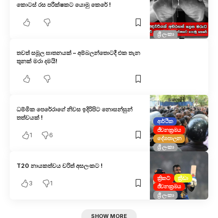
කොටස් රස පරීක්ෂකට යොමු කෙරේ !
ශ්‍රී ලංකා
තවත් සමූල ඝාතනයක් – අම්බලන්තොට​දී එක තැන
තුනක් මරා දමයි!
ධම්මික පෙරේරාගේ නිවස ඉදිරිපිට නොසන්සුන්
තත්වයක් !
ආර්ථික
ජීවනක්‍රමය
1
6
දේශපාලන
ශ්‍රී ලංකා
T20 නායකත්වය චරිත් අසලංකට !
ක්‍රිකට්
ක්‍රීඩා
3
1
ජීවනක්‍රමය
ශ්‍රී ලංකා
SHOW MORE