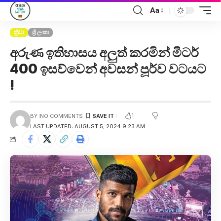
Aa
ක්‍රීඩා
ශ්‍රී ලංකා
අරුණ ඉතිහාසය අලුත් කරමින් මීටර්
400 ඉසව්වෙන් අවසන් පූර්ව වටයට
!
1
BY
NO COMMENTS
LAST UPDATED: AUGUST 5, 2024 9:23 AM