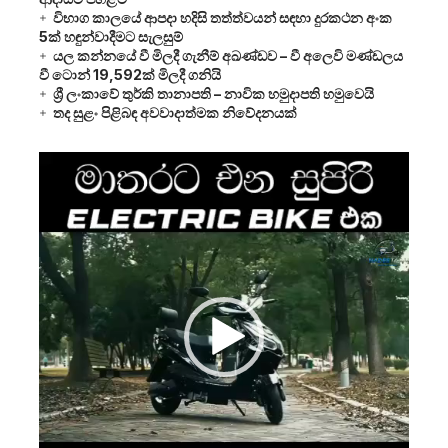
විභාග කාලයේ ආපදා හදිසි තත්ත්වයන් සඳහා දුරකථන අංක
5ක් හඳුන්වාදීමට සැලසුම්
යල කන්නයේ වී මිලදී ගැනීම් අඛණ්ඩව – වී අලෙවි මණ්ඩලය
වී ටොන් 19,592ක් මිලදී ගනියි
ශ්‍රී ලංකාවේ තුර්කි තානාපති – නාවික හමුදාපති හමුවෙයි
තද සුළං පිළිබඳ අවවාදාත්මක නිවේදනයක්
Video
Player