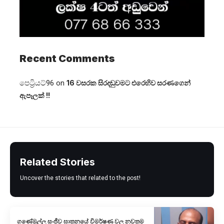
Recent Comments
පෙට්‍රියට්96
on
16 වසරක සිරදඬුවමට එරෙහිව සරණගෙන්
ඇපෑලක් !!
Related Stories
Uncover the stories that related to the post!
ගණේමුල්ල සංජීව ඝාතනයේ විමර්ෂණ වල නවතම