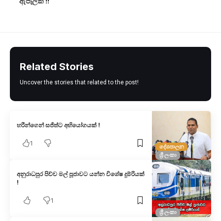
ඇපෑලක් !!
Related Stories
Uncover the stories that related to the post!
හරීන්ගෙන් සජිත්ට අභියෝගයක් !
1
දේශපාලන
ශ්‍රී ලංකා
අනුරාධපුර පිච්ච මල් පූජාවට යන්න විශේෂ දුම්රියක්
!
1
ශ්‍රී ලංකා