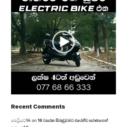
Recent Comments
පෙට්‍රියට්96
on
16 වසරක සිරදඬුවමට එරෙහිව සරණගෙන්