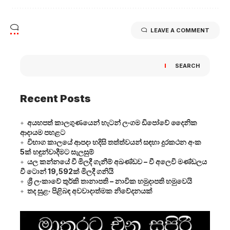
LEAVE A COMMENT
SEARCH
Recent Posts
අයහපත් කාලගුණයෙන් හැටන් ලංගම ඩිපෝවේ දෛනික
ආදායම පහළට
විභාග කාලයේ ආපදා හදිසි තත්ත්වයන් සඳහා දුරකථන අංක
5ක් හඳුන්වාදීමට සැලසුම්
යල කන්නයේ වී මිලදී ගැනීම් අඛණ්ඩව – වී අලෙවි මණ්ඩලය
වී ටොන් 19,592ක් මිලදී ගනියි
ශ්‍රී ලංකාවේ තුර්කි තානාපති – නාවික හමුදාපති හමුවෙයි
තද සුළං පිළිබඳ අවවාදාත්මක නිවේදනයක්
Video
Player