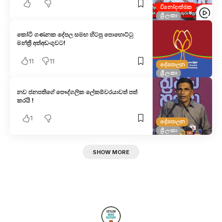
විනෝදාත්මක
ශ්‍රී ලංකා
කෝටි ගණනක දේපල සමඟ හිටපු පොහොට්ටු
මන්ත්‍රී අත්අඩංගුවට!
11
11
දේශපාලන
ශ්‍රී ලංකා
නව ජනපතිගේ පෞද්ගලික ලේකම්වරයාවත් පත්
කරයි !
1
දේශපාලන
ශ්‍රී ලංකා
SHOW MORE