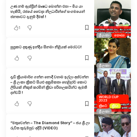
උණ නම් ඇස්ප්‍රීන් ඖෂධ බොන්න එපා – මිය යා
හැකියි, රජයේ වෛද්‍ය නිලධාරීන්ගේ සංගමයෙන්
ජනතාවට දැනුම් දීමක් !
1
ශ්‍රී ලංකා
සෞඛ්‍ය
සුප්‍රකට දකුණු ඉන්දීය සිනමා නිළියක් මෙරටට!
ශ්‍රී ලංකා
දැඩි ක්‍රියාමාර්ග ගන්න නොදී වහාම ඉල්ලා අස්වන්න
– ශ්‍රී ලංකා ක්‍රිකට් සියළු අක්‍රමිකතා හෙළිදරව් කොට
ලිපියක් නිකුත් කරමින් ක්‍රීඩා පරිපාලකයින්ට ඇමති
දන්වයි !
WORLD CUP
2023
ක්‍රිකට්
ක්‍රීඩා
ශ්‍රී ලංකා
“මතුවෙන්න – The Diamond Story” – ජය ශ්‍රී ලා
රුවිත තුරුම්පුව අදියි (VIDEO)