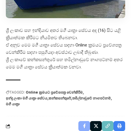
ශ්‍රී ලංකාව සහ ඉන්දියාව අතර මගී යාත්‍රා සේවය අද (16) සිට යළි
ක්‍රියාත්මක කිරීමට නියමිතව තිබෙනවා.
ඒ අනුව මෙම මගී යාත්‍රා සේවය සඳහා Online ක්‍රමයට ප්‍රවේශපත්‍ර
වෙන්කිරීම සඳහා පසුගියදා අවස්ථාව ලබාදී තිබුණා.
ශ්‍රී ලංකාවේ කන්කසන්තුරේ සහ තමිල්නාඩුවේ නාගපට්නම් අතර
මෙම මගී යාත්‍රා සේවය ක්‍රියාත්මක වනවා.
TAGGED:
Online ක්‍රමයට ප්‍රවේශපත්‍ර වෙන්කිරීම
ඉන්දු ලංකා මගී යාත්‍රා සේවය
කන්කසන්තුරේ
තමිල්නාඩුවේ නාගපට්නම්
මගී යාත්‍රා