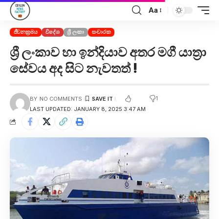
Aa
ජීවනක්‍රමය
විදේශ
ශ්‍රී ලංකා
සංචාරක
ශ්‍රී ලංකාව හා ඉන්දියාව අතර මගී යාත්‍රා
සේවය අද සිට නැවතත් !
1
BY
NO COMMENTS
LAST UPDATED: JANUARY 8, 2025 3:47 AM