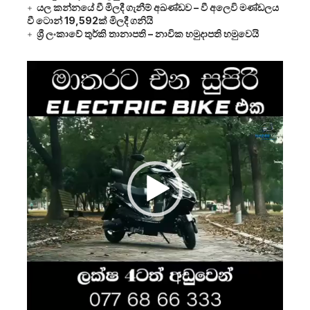
යල කන්නයේ වී මිලදී ගැනීම් අඛණ්ඩව – වී අලෙවි මණ්ඩලය
වී ටොන් 19,592ක් මිලදී ගනියි
ශ්‍රී ලංකාවේ තුර්කි තානාපති – නාවික හමුදාපති හමුවෙයි
Video
Player