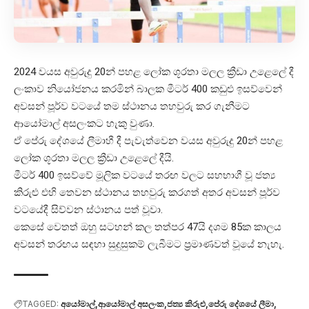
2024 වයස අවුරුදු 20න් පහළ ලෝක ශූරතා මලල ක්‍රීඩා උළෙලේ දී
ලංකාව නියෝජනය කරමින් බාලක මීටර් 400 කඩුළු ඉසව්වෙන්
අවසන් පූර්ව වටයේ තම ස්ථානය තහවුරු කර ගැනීමට
ආයෝමාල් අසලංකට හැකු වුණා.
ඒ පේරු දේශයේ ලීමාහී දී පැවැත්වෙන වයස අවුරුදු 20න් පහළ
ලෝක ශූරතා මලල ක්‍රීඩා උළෙලේ දීයි.
මීටර් 400 ඉසව්වේ මූලික වටයේ තරඟ වලට සහභාගී වූ ජත්‍ය
කිරුළු එහි තෙවන ස්ථානය තහවුරු කරගත් අතර අවසන් පූර්ව
වටයේදී සිව්වන ස්ථානය පත් වූවා.
කෙසේ වෙතත් ඔහු සටහන් කල තත්පර 47යි දශම 85ක කාලය
අවසන් තරඟය සඳහා සුදුසුකම් ලැබීමට ප්‍රමාණවත් වූයේ නැහැ.
TAGGED:
අයෝමාල්
ආයෝමාල් අසලංක
ජත්‍ය කිරුළු
පේරු දේශයේ ලීමා