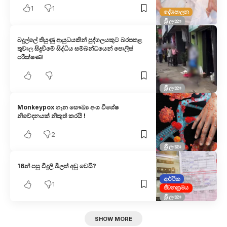
1
1
දේශපාලන
ශ්‍රී ලංකා
බදුල්ලේ තියුණු ආයුධයකින් පුද්ගලයකුට බරපතළ
තුවාල සිදුවීමේ සිද්ධිය සම්බන්ධයෙන් පොලිස්
පරීක්ෂණ!
ශ්‍රී ලංකා
Monkeypox ගැන සෞඛ්‍ය අංශ විශේෂ
නිවේදනයක් නිකුත් කරයි !
2
ශ්‍රී ලංකා
16න් පසු විදුලි බිලත් අඩු වෙයි?
ආර්ථික
1
ජීවනක්‍රමය
ශ්‍රී ලංකා
SHOW MORE