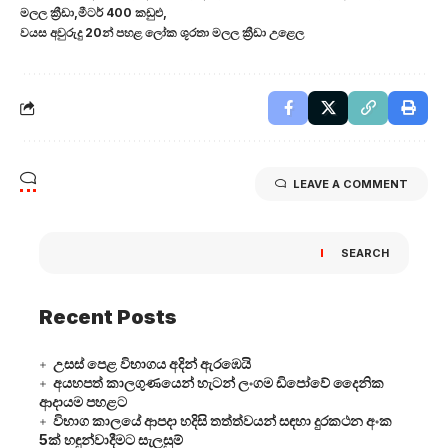
මලල ක්‍රීඩා
මීටර් 400 කඩුළු
වයස අවුරුදු 20න් පහළ ලෝක ශූරතා මලල ක්‍රීඩා උළෙල
LEAVE A COMMENT
SEARCH
Recent Posts
උසස් පෙළ විභාගය අදින් ඇරඹෙයි
අයහපත් කාලගුණයෙන් හැටන් ලංගම ඩිපෝවේ දෛනික
ආදායම පහළට
විභාග කාලයේ ආපදා හදිසි තත්ත්වයන් සඳහා දුරකථන අංක
5ක් හඳුන්වාදීමට සැලසුම්