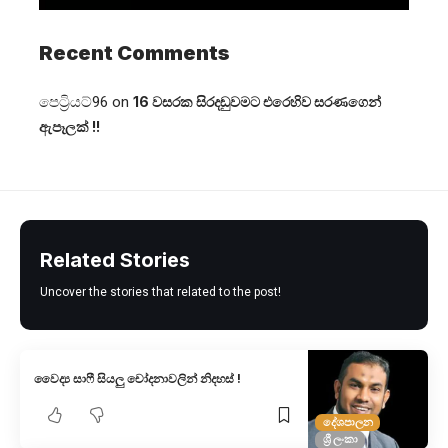
Recent Comments
පෙට්‍රියට්96
on
16 වසරක සිරදඬුවමට එරෙහිව සරණගෙන්
ඇපෑලක් !!
Related Stories
Uncover the stories that related to the post!
වෛද්‍ය සාෆී සියලු චෝදනාවලින් නිදහස් !
දේශපාලන
ශ්‍රී ලංකා