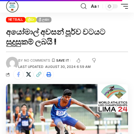
Aa
NETBALL
ක්‍රීඩා
ශ්‍රී ලංකා
අයෝමාල් අවසන් පූර්ව වටයට
සුදුසුකම් ලබයි !
BY
NO COMMENTS
LAST UPDATED: AUGUST 30, 2024 6:59 AM