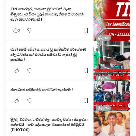
TIN තොරතුරු සොයන මුවාවෙන් බැංකු
ගිණුම්වලට රිංගා මුදල් සොරාගැනීමේ ජාවාරමක්
ගැන අනාවරණයක් !
2
ශ්‍රී ලංකා
ඩැනී බේබි අතින් ඝාතනය වූ කෘෂිකර්ම පර්යේෂණ
නිලධාරිනියගේ මරණය සම්බන්ධ ඇසින් දුටු
සාක්ෂිය !
ශ්‍රී ලංකා
ජනාධිපති හදිසියේම හෝර්ටන් තැන්නට !
ශ්‍රී ලංකා
දිලිත්, වීරවංශ, ගම්මන්පිළ, ගෙවිඳු, චන්න ජයසුමන
එක්වෙයි – නව දේශපාලන ව්‍යාපාරයක් පිහිටුවයි
(PHOTOS)