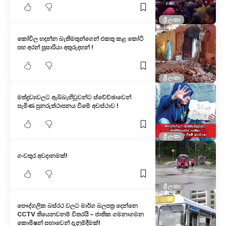
ශ්‍රී ලංකා
කෝවිල හදන්න බැතිමතුන්ගෙන් එකතු කළ කෝටි
පහ අරන් පූසාරියා අතුරුදහන් !
ශ්‍රී ලංකා
මත්ද්‍රව්‍යවලට ඇබ්බැහිවූවන්ට ස්වේච්ඡාවෙන්
පැමිණ පුනරුත්ථාපනය වීමේ අවස්ථාව !
ශ්‍රී ලංකා
ගංවතුර අවදානමක්!
ශ්‍රී ලංකා
පෞද්ගලික බස්රථ වලට මාර්ග බලපත්‍ර දෙන්නෙ
CCTV තියෙනවනම් විතරයි – ජාතික ගමනාගමන
කොමිෂන් සභාවෙන් දැනුම්දීමක්!