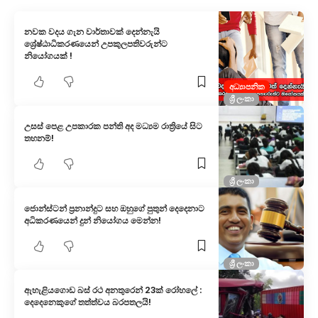
නවක වදය ගැන වාර්තාවක් දෙන්නැයි
ශ්‍රේෂ්ඨාධිකරණයෙන් උපකුලපතිවරුන්ට
නියෝගයක් !
අධ්‍යාපනික
ශ්‍රී ලංකා
උසස් පෙළ උපකාරක පන්ති අද මධ්‍යම රාත්‍රියේ සිට
තහනම්!
ශ්‍රී ලංකා
ජොන්ස්ටන් ප්‍රනාන්දුට සහ ඔහුගේ පුතුන් දෙදෙනාට
අධිකරණයෙන් දුන් නියෝගය මෙන්න!
ශ්‍රී ලංකා
ඇහැළියගොඩ බස් රථ අනතුරෙන් 23ක් රෝහලේ :
දෙදෙනෙකුගේ තත්ත්වය බරපතලයි!