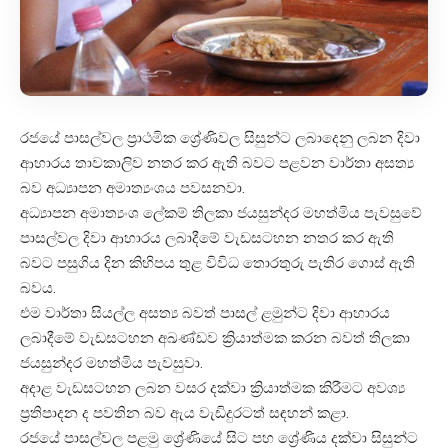
රජයේ පාසල්වල ප්‍රාථමික ශ්‍රේණිවල සිසුන්ට ලබාදෙනු ලබන දිවා
ආහාරය තාවකාලිව නතර කර ඇති බවට පළවන වාර්තා අසත්‍ය
බව අධ්‍යාපන අමාත්‍යංශය පවසනවා.
අධ්‍යාපන අමාත්‍යංශ ලේකම් තිලකා ජයසුන්දර මහත්මිය පැවසුවේ
පාසල්වල දිවා ආහාරය ලබාදීමේ වැඩසටහන නතර කර ඇති
බවට පසුගිය දින කිහිපය තුළ විවිධ තොරතුරු පැතිර ගොස් ඇති
බවය.
එම වාර්තා සියල්ල අසත්‍ය බවත් පාසල් ළමුන්ට දිවා ආහාරය
ලබාදීමේ වැඩසටහන අඛණ්ඩව ක්‍රියාත්මක කරන බවත් තිලකා
ජයසුන්දර මහත්මිය පැවසුවා.
අදාළ වැඩසටහන ලබන වසර දක්වා ක්‍රියාත්මක කිරීමට අවශ්‍ය
ප්‍රතිපාදන ද පවතින බව ඇය වැඩිදුරටත් සඳහන් කළා.
රජයේ පාසල්වල පළමු ශ්‍රේණියේ සිට පහ ශ්‍රේණිය දක්වා සිසුන්ට