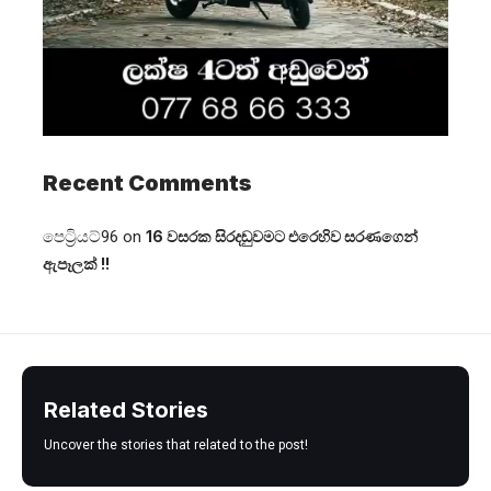
Recent Comments
පෙට්‍රියට්96
on
16 වසරක සිරදඬුවමට එරෙහිව සරණගෙන්
ඇපෑලක් !!
Related Stories
Uncover the stories that related to the post!