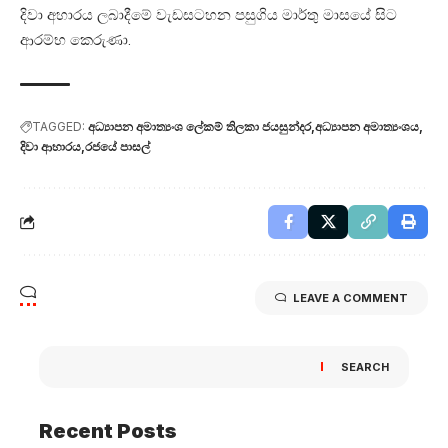
දිවා අහාරය ලබාදීමේ වැඩසටහන පසුගිය මාර්තු මාසයේ සිට
ආරම්භ කෙරුණා.
TAGGED:
අධ්‍යාපන අමාත්‍යංශ ලේකම් තිලකා ජයසුන්දර
අධ්‍යාපන අමාත්‍යංශය
දිවා ආහාරය
රජයේ පාසල්
LEAVE A COMMENT
SEARCH
Recent Posts