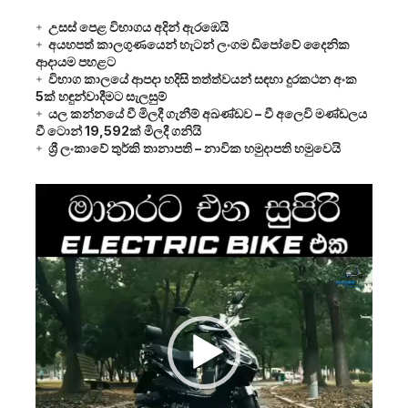
උසස් පෙළ විභාගය අදින් ඇරඹෙයි
අයහපත් කාලගුණයෙන් හැටන් ලංගම ඩිපෝවේ දෛනික
ආදායම පහළට
විභාග කාලයේ ආපදා හදිසි තත්ත්වයන් සඳහා දුරකථන අංක
5ක් හඳුන්වාදීමට සැලසුම්
යල කන්නයේ වී මිලදී ගැනීම් අඛණ්ඩව – වී අලෙවි මණ්ඩලය
වී ටොන් 19,592ක් මිලදී ගනියි
ශ්‍රී ලංකාවේ තුර්කි තානාපති – නාවික හමුදාපති හමුවෙයි
Video
Player