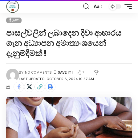
Aa
ශ්‍රී ලංකා
පාසල්වලින් ලබාදෙන දිවා ආහාරය
ගැන අධ්‍යාපන අමාත්‍යංශයෙන්
දැනුම්දීමක් !
3
1
BY
NO COMMENTS
LAST UPDATED: OCTOBER 8, 2024 10:37 AM