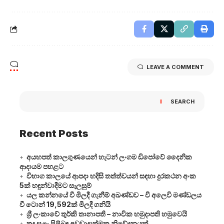
LEAVE A COMMENT
SEARCH
Recent Posts
අයහපත් කාලගුණයෙන් හැටන් ලංගම ඩිපෝවේ දෛනික
ආදායම පහළට
විභාග කාලයේ ආපදා හදිසි තත්ත්වයන් සඳහා දුරකථන අංක
5ක් හඳුන්වාදීමට සැලසුම්
යල කන්නයේ වී මිලදී ගැනීම් අඛණ්ඩව – වී අලෙවි මණ්ඩලය
වී ටොන් 19,592ක් මිලදී ගනියි
ශ්‍රී ලංකාවේ තුර්කි තානාපති – නාවික හමුදාපති හමුවෙයි
තද සුළං පිළිබඳ අවවාදාත්මක නිවේදනයක්