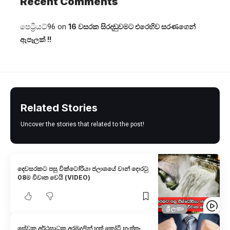
Recent Comments
පෙට්‍රියට්96
on
16 වසරක සිරදඬුවමට එරෙහිව සරණගෙන්
ඇපෑලක් !!
Related Stories
Uncover the stories that related to the post!
දෙවසරකට පසු වික්ටෝරියා ජලාශයේ වාන් දොරටු
08ම විවෘත වෙයි (VIDEO)
ශ්‍රී ලංකා
සේවක අර්ථසාධක අරමුදලින් හත් කෝටි හැත්තෑ