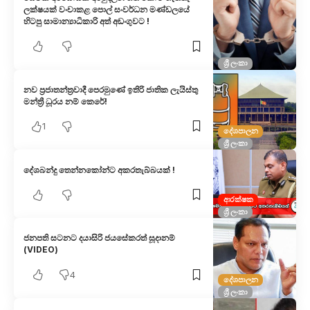
ලක්ෂයක් වංචාකළ පොල් සංවර්ධන මණ්ඩලයේ
හිටපු සාමාන්‍යාධිකාරි අත් අඩංගුවට !
ශ්‍රී ලංකා
නව ප්‍රජාතන්ත්‍රවාදී පෙරමුණේ ඉතිරි ජාතික ලැයිස්තු
මන්ත්‍රී ධූරය නම් කෙරේ!
1
දේශපාලන
ශ්‍රී ලංකා
දේශබන්දු තෙන්නකෝන්ට අකරතැබ්බයක් !
ආරක්ෂක
ශ්‍රී ලංකා
ජනපති සටනට දයාසිරි ජයසේකරත් සූදානම්
(VIDEO)
4
දේශපාලන
ශ්‍රී ලංකා