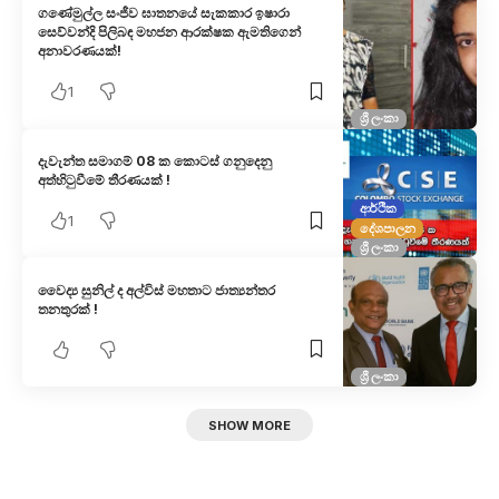
ගණේමුල්ල සංජීව ඝාතනයේ සැකකාර ඉෂාරා
සෙව්වන්දි පිලිබඳ මහජන ආරක්ෂක ඇමතිගෙන්
අනාවරණයක්!
1
ශ්‍රී ලංකා
දැවැන්ත සමාගම් 08 ක කොටස් ගනුදෙනු
අත්හිටුවීමේ තීරණයක් !
ආර්ථික
1
දේශපාලන
ශ්‍රී ලංකා
වෛද්‍ය සුනිල් ද අල්විස් මහතාට ජාත්‍යන්තර
තනතුරක් !
ශ්‍රී ලංකා
SHOW MORE