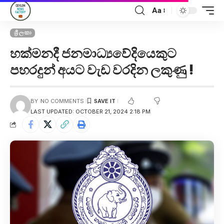
Aa
ශ්‍රී ලංකා
හක්මනදී ජනමාධ්‍යවේදියෙකුට
පහරදුන් අයට වැඩ වරදින ලකුණු !
BY
NO COMMENTS
LAST UPDATED: OCTOBER 21, 2024 2:18 PM