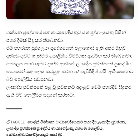
හක්මන ප්‍රදේශයේ ජනමාධ්‍යවේදියකුට යම් පුද්ගලයෙකු විසින්
පහර දීමක් සිදු කර තිබෙනවා.
එම පහරදුන් පුද්ගලයා ප්‍රදේශයෙන් පලාගොස් ඇති අතර ඔහුව
අත්අඩංගුවට ගැනීමට පොලිසිය විමර්ශන ආරම්භ කර තිබෙනවා.
මෙලෙස පහරකෑමට ලක්ව ඇත්තේ ලංකාදීප පුවත්පතේ ප්‍රාදේශීය
මාධ්‍යවේදියකු ලෙස කටයුතු කරන 57 හැවිරිදි ජී.වයි. ආරියසේනට
බව පොලිසිය පවසනවා.
ලංකාදීප පුවත්පතේ පළ වූ පුවතකට අදාළව මෙම පහරදීම සිදුකර
ඇති බව පොලිසිය සඳහන් කරනවා.
TAGGED:
පොලිස් විමර්ශන
මාධ්‍යවේදියෙකුට පහර දීම
ලංකාදීප පුවත්පත
ලංකාදීප පුවත්පතේ ප්‍රාදේශීය මාධ්‍යවේදියකු
හක්මන පොලිසිය
හක්මනදී මාධ්‍යවේදියෙකුට පහර දීම