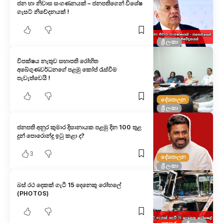
ජන හා නිවාස සංගණනයක් – ජනපතිගෙන් විශේෂ
ගැසට් නිවේදනයක් !
ශ්‍රී ලංකා
විපක්ෂය නැතුව සභාපති රෝහිත
අබේගුණවර්ධනගේ පළමු කෝප් රැස්වීම
පැවැත්වෙයි !
දේශපාලන
ශ්‍රී ලංකා
ජනපති අනුර කුමාර දිසානායක​ පළමු දින 100 තුළ
දුන් පොරොන්දු ඉටු කළා ද?
3
දේශපාලන
ශ්‍රී ලංකා
බස් රථ දෙකක් ගැටී 15 දෙනෙකු රෝහලේ
(PHOTOS)