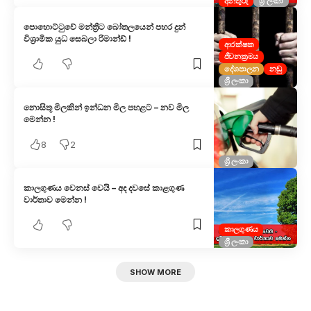
අනතුරු
ශ්‍රී ලංකා
පොහොට්ටුවේ මන්ත්‍රීට බෝතලයෙන් පහර දුන්
විශ්‍රාමික යුධ සෙබලා රිමාන්ඩ් !
ආරක්ෂක
ජීවනක්‍රමය
දේශපාලන
නඩු
ශ්‍රී ලංකා
නොසිතූ මිලකින් ඉන්ධන මිල පහළට – නව මිල
මෙන්න !
8
2
ශ්‍රී ලංකා
කාලගුණය වෙනස් වෙයි – අද දවසේ කාළගුණ
වාර්තාව මෙන්න !
කාලගුණය
ශ්‍රී ලංකා
SHOW MORE