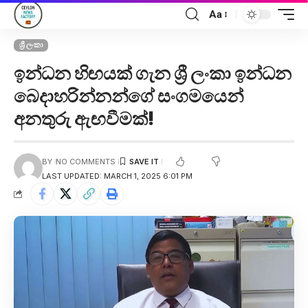
Aa
ශ්‍රී ලංකා
ඉන්ධන හිඟයක් ගැන ශ්‍රී ලංකා ඉන්ධන
බෙදාහරින්නන්ගේ සංගමයෙන්
අනතුරු ඇඟවීමක්!
BY
NO COMMENTS
LAST UPDATED: MARCH 1, 2025 6:01 PM