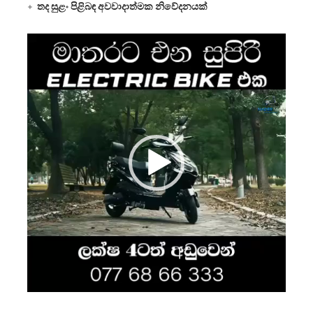
තද සුළං පිළිබඳ අවවාදාත්මක නිවේදනයක්
Video
Player