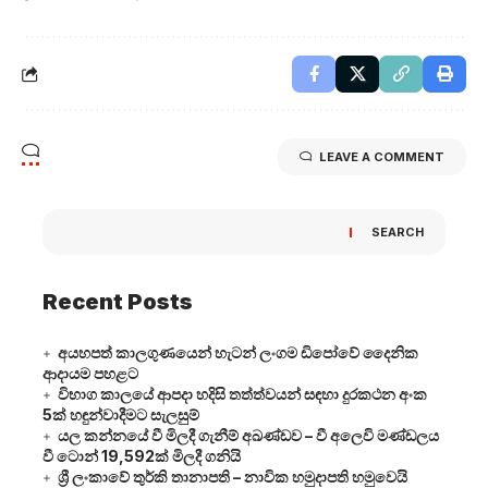
LEAVE A COMMENT
SEARCH
Recent Posts
අයහපත් කාලගුණයෙන් හැටන් ලංගම ඩිපෝවේ දෛනික
ආදායම පහළට
විභාග කාලයේ ආපදා හදිසි තත්ත්වයන් සඳහා දුරකථන අංක
5ක් හඳුන්වාදීමට සැලසුම්
යල කන්නයේ වී මිලදී ගැනීම් අඛණ්ඩව – වී අලෙවි මණ්ඩලය
වී ටොන් 19,592ක් මිලදී ගනියි
ශ්‍රී ලංකාවේ තුර්කි තානාපති – නාවික හමුදාපති හමුවෙයි