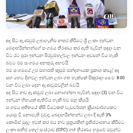
අද සිට ඇණවුම් ලබාගැනීම නතර කිරීමට ශ්‍රී ලංකා ඉන්ධන
බෙදාහරින්නන්ගේ සංගමය තීරණය කර ඇති බැවින් සඳුදා වන
විට රට පුරා ඉන්ධන පිරවුම්හල්වල ඉන්ධන අවසන් විය හැකි
බවට එම සංගමය අනතුරු අඟවයි.
එම සංගමයේ උප සභාපති කුසුම් සන්දනායක ප්‍රකාශ කළේ අද
සහ හෙට දිනවල ඉන්ධන ලබා ගත හැක්කේ සිකුරාදා පෙ.ව. 8:00
වන විට ලබා දෙන ඇණවුම්වලින් බවයි.
අද සිට නව ඇණවුම් ලබා නොගන්නා බැවින්, සඳුදා (3) වන විට
ඉන්ධන හිඟයක් ඇතිවිය හැකි බව ඔහු කියයි.
සංගමය අතීතයේ කිසි විටෙකත් වැඩවර්ජන ක්‍රියාමාර්ගයකට
යොමු වී නොමැති වුවද, බෙදාහරින්නන්ට ලබා දී ඇති 3%
කොමිස් මුදල ඉවත් කර එය නව සූත්‍රයකින් ප්‍රතිස්ථාපනය කිරීමට
ලංකා ඛනිජ තෙල් සංස්ථාව (CPC) ගත් තීරණය හමුවේ ඔවුන්ට