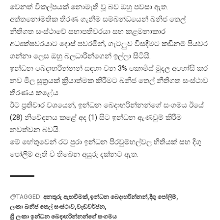
වෙනත් විකල්පයක් නොමැති වූ බව ඔහු පවසා ඇත.
අත්තනෝමතික තීරණ ගැනීම සම්බන්ධයෙන් ඛනිජ තෙල්
නීතිගත සංස්ථාවේ සභාපතිවරයා සහ කළමනාකාර
අධ්‍යක්ෂවරයාට දොස් පවරමින්, ගැටලුව විසඳීමට කඩිනම් පියවර
ගන්නා ලෙස ඔහු බලධාරීන්ගෙන් ඉල්ලා සිටියි.
ඉන්ධන බෙදාහරින්නන් සඳහා වන 3% කොමිස් මුදල අහෝසි කර
නව මිල සූත්‍රයක් ක්‍රියාත්මක කිරීමට ඛනිජ තෙල් නීතිගත සංස්ථාව
තීරණය කළේය.
ඊට ප්‍රතිචාර වශයෙන්, ඉන්ධන බෙදාහරින්නන්ගේ සංගමය ඊයේ
(28) නිවේදනය කළේ අද (1) සිට ඉන්ධන ඇණවුම් කිරීම
නවත්වන බවයි.
මේ හේතුවෙන් රට පුරා ඉන්ධන පිරවුම්හල්වල භීතියක් සහ දිගු
පෝලිම් ඇති වි තිබෙන අයුරු දක්නට ඇත.
TAGGED:
අනතුරු ඇඟවීමක්
ඉන්ධන බෙදාහරින්නන්
​‍දිගු පෝලිම්
ලංකා ඛනිජ තෙල් සංස්ථාව
වැඩවර්ජන
ශ්‍රී ලංකා ඉන්ධන බෙදාහරින්නන්ගේ සංගමය