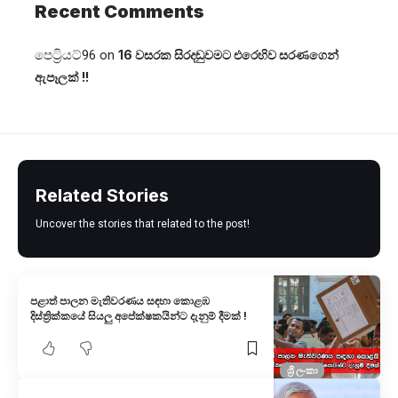
Recent Comments
පෙට්‍රියට්96
on
16 වසරක සිරදඬුවමට එරෙහිව සරණගෙන්
ඇපෑලක් !!
Related Stories
Uncover the stories that related to the post!
පළාත් පාලන මැතිවරණය සඳහා කොළඹ
දිස්ත්‍රික්කයේ සියලු අපේක්ෂකයින්ට දැනුම් දීමක් !
ශ්‍රී ලංකා