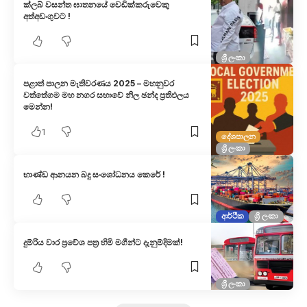
ක්ලබ් වසන්ත ඝාතනයේ වෙඩික්කරුවෙකු
අත්අඩංගුවට !
ශ්‍රී ලංකා
පළාත් පාලන මැතිවරණය 2025 – මහනුවර
වත්තේගම මහ නගර සභාවේ නිල ඡන්ද ප්‍රතිඵලය
මෙන්න!
1
දේශපාලන
ශ්‍රී ලංකා
භාණ්ඩ ආනයන බදු සංශෝධනය කෙරේ !
ආර්ථික
ශ්‍රී ලංකා
දුම්රිය වාර ප්‍රවේශ පත්‍ර හිමි මගීන්ට දැනුම්දිමක්!
ශ්‍රී ලංකා