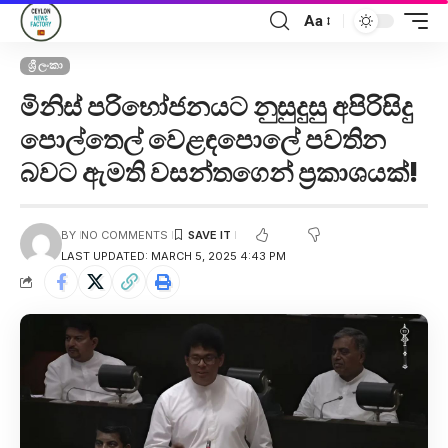
Aa
ශ්‍රී ලංකා
මිනිස් පරිභෝජනයට නුසුදුසු අපිරිසිදු
පොල්තෙල් වෙළඳපොලේ පවතින
බවට ඇමති වසන්තගෙන් ප්‍රකාශයක්!
BY
NO COMMENTS
LAST UPDATED: MARCH 5, 2025 4:43 PM