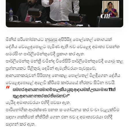
මිනිස් පරිභෝජනයට නුසුදුසු අපිරිසිදු පොල්තෙල් තොගයක්
දේශීය වෙළෙඳපොළට පැමිණ ඇති බව වෙළෙඳ අමාත්‍ය වසන්ත
සමරසිංහ පාර්ලිමේන්තුවේදී ප්‍රකාශ කර ඇත.
පාර්ලිමේන්තු මන්ත්‍රී චමින්ද විජේසිරි පාර්ලිමේන්තුවේදී යොමු කළ
ප්‍රශ්නයකට පිළිතුරු දෙමින් ඇමැතිවරයා පැවසුවේ,
ආනයනකරුවන් පිරිපහදු නොකළ පොල්තෙල් මිලදීගෙන දේශීය
වෙළෙඳපොළේ අලෙවි කිරීමේ කාර්යයේ නිරතව සිටින බවයි.
සමහර ආනයන සමාගම් සැලකිය යුතු ආදායමක් උපයා මාස 11ක්
තුළ ආනයන නතර කර තිබෙනවා”
යැයිද අමාත්‍යවරයා එහිදි පවසා ඇත.
පාරිභෝගික ආරක්ෂණ පනත සංශෝධනය කර වංචා වැළැක්වීම
සඳහා ශක්තිමත් නීතිරීති ගෙන එන බව ද අමාත්‍යවරයා එහිදී
සදහන් කර ඇත.