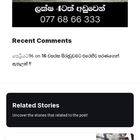
Recent Comments
පෙට්‍රියට්96
on
16 වසරක සිරදඬුවමට එරෙහිව සරණගෙන්
ඇපෑලක් !!
Related Stories
Uncover the stories that related to the post!