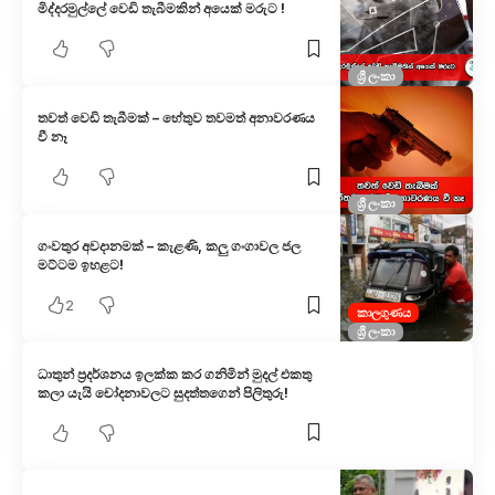
මිද්දරමුල්ලේ වෙඩි තැබීමකින් අයෙක් මරුට !
ශ්‍රී ලංකා
තවත් වෙඩි තැබීමක් – හේතුව තවමත් අනාවරණය
වී නෑ
ශ්‍රී ලංකා
ගංවතුර අවදානමක් – කැළණි, කලු ගංගාවල ජල
මට්ටම ඉහළට!
2
කාලගුණය
ශ්‍රී ලංකා
ධාතු​න් ප්‍රදර්ශනය ඉලක්ක කර ගනිමින් මුදල් එකතු
කලා යැ​යි චෝදනාවල​ට සුදත්තගෙන් පිලිතු​රු!