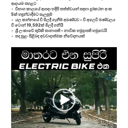
ආදායම පහළට
විභාග කාලයේ ආපදා හදිසි තත්ත්වයන් සඳහා දුරකථන අංක
5ක් හඳුන්වාදීමට සැලසුම්
යල කන්නයේ වී මිලදී ගැනීම් අඛණ්ඩව – වී අලෙවි මණ්ඩලය
වී ටොන් 19,592ක් මිලදී ගනියි
ශ්‍රී ලංකාවේ තුර්කි තානාපති – නාවික හමුදාපති හමුවෙයි
තද සුළං පිළිබඳ අවවාදාත්මක නිවේදනයක්
Video
Player