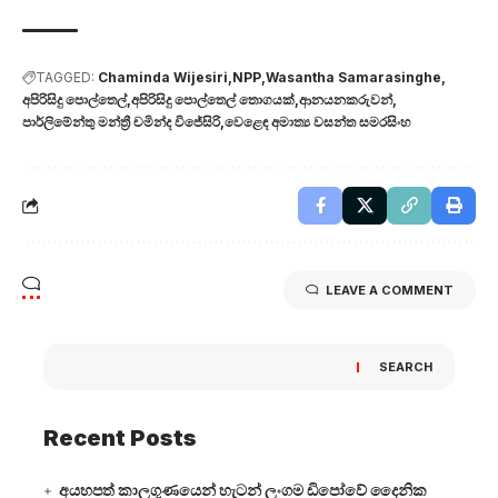
TAGGED:
Chaminda Wijesiri
NPP
Wasantha Samarasinghe
අපිරිසිදු පොල්තෙල්
අපිරිසිදු පොල්තෙල් තොගයක්
ආනයනකරුවන්
පාර්ලිමේන්තු මන්ත්‍රී චමින්ද විජේසිරි
වෙළෙඳ අමාත්‍ය වසන්ත සමරසිංහ
LEAVE A COMMENT
SEARCH
Recent Posts
අයහපත් කාලගුණයෙන් හැටන් ලංගම ඩිපෝවේ දෛනික