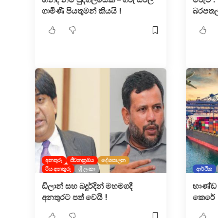
ගාමිණී පියතුමන් කියයි !
බරපතල
අනතුරු
ජීවනක්‍රමය
දේශපාලන
රිය අනතුරු
ශ්‍රී ලංකා
ආර්ථික
ඩිලාන් සහ බදුර්දින් මහමගදී
භාණ්ඩ
අනතුරට පත් වෙයි !
කෙරේ 