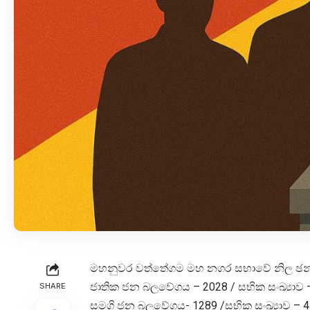
මහනුවර වත්තේගම මහ නගර සභාවේ නිල ඡන්ද ප්
ජාතික ජන බලවේගය – 2028 / සභික සංඛ්‍යාව 
SHARE
සමගි ජන බලවේගය- 1289 /සභික සංඛ්‍යාව – 4