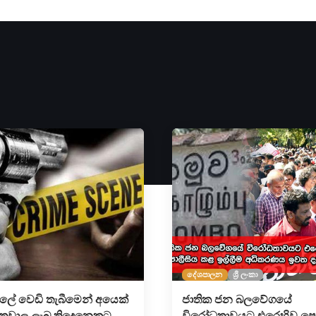
දේශපාලන
ශ්‍රී ලංකා
්ලේ වෙඩි තැබීමෙන් අයෙක්
ජාතික ජන බලවේග‍යේ
 තුවාල ලැබූ තිදෙනෙකුට
විරෝධතාවයට එරෙහිව පො