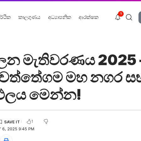
9
ර්ථික
කාලගුණය
අධ්‍යාපනික
ආරක්ෂක
ාලන මැතිවරණය 2025 
වත්තේගම මහ නගර ස
රතිඵලය මෙන්න!
1
 6, 2025 9:45 PM