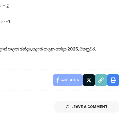
 – 2
ාව -1
ළාත් පාලන ඡන්දය
පළාත් පාලන ඡන්දය 2025
මහනුවර
FACEBOOK
LEAVE A COMMENT