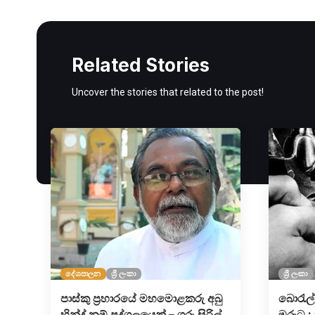
Related Stories
Uncover the stories that related to the post!
දේශපාලන
ශ්‍රී ලංකා
ශ්‍රී ලංකා
පාස්කු ප්‍රහාරයේ මහමොළකරු අබු
බො‍රැල
හින්ද් නම් පුද්ගලයෙක් – ගරු සිරිල්
මරුට :