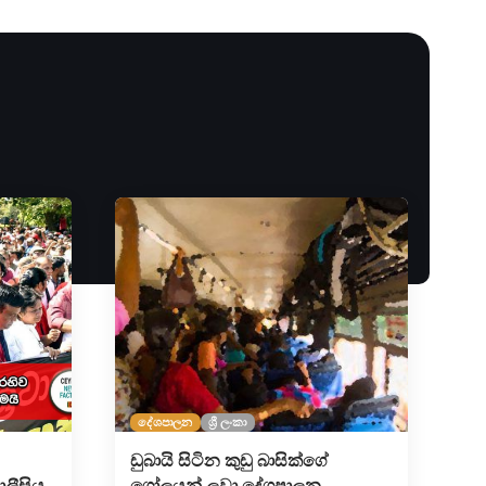
දේශපාලන
ශ්‍රී ලංකා
ඩුබායි සිටින කුඩු බාසික්ගේ
ලීසිය
ගෝලයන් ලවා දේශපාලන