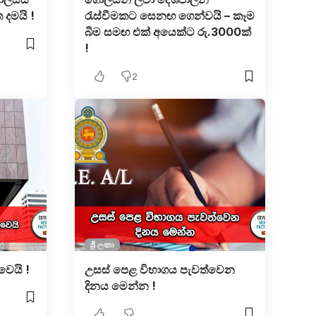
දමයි !
රැස්වීමකට සෙනඟ ගෙන්වයි – කෑම
බීම සමඟ එක් අයෙක්ට රු.3000ක්
!
2
ශ්‍රී ලංකා
වෙයි !
උසස් පෙළ විභාගය පැවත්වෙන
දිනය මෙන්න !