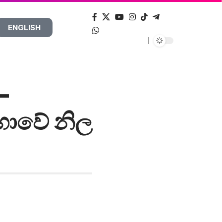
ENGLISH
–
භාවේ නිල