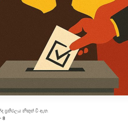
‍රතිඵලය නිකුත් වී ඇත.
– 8