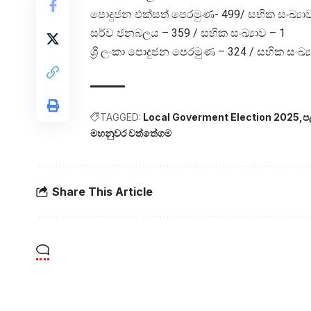
පොදුජන එක්සත් පෙරමුණ- 499/ සභික සංඛ්‍යාව
සර්ව ජනබලය – 359 / සභික සංඛ්‍යාව – 1
ශ්‍රී ලංකා පොදුජන පෙරමුණ – 324 / සභික සංඛ්‍ය
TAGGED:
Local Goverment Election 2025
ප
මහනුවර වත්තේගම
Share This Article