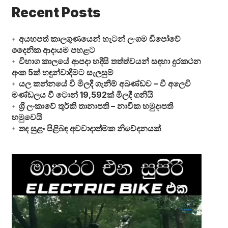
Recent Posts
අයහපත් කාලගුණයෙන් හැටන් ලංගම ඩිපෝවේ
දෛනික ආදායම පහළට
විභාග කාලයේ ආපදා හදිසි තත්ත්වයන් සඳහා දුරකථන
අංක 5ක් හඳුන්වාදීමට සැලසුම්
යල කන්නයේ වී මිලදී ගැනීම් අඛණ්ඩව – වී අලෙවි
මණ්ඩලය වී ටොන් 19,592ක් මිලදී ගනියි
ශ්‍රී ලංකාවේ තුර්කි තානාපති – නාවික හමුදාපති
හමුවෙයි
තද සුළං පිළිබඳ අවවාදාත්මක නිවේදනයක්
Video
Player