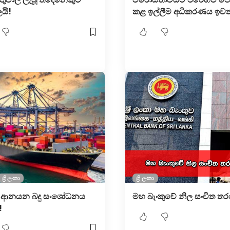
යි!
කළ ඉල්ලීම අධිකරණය ඉවත 
ශ්‍රී ලංකා
ශ්‍රී ලංකා
 ආනයන බදු සංශෝධනය
මහ බැංකුවේ නිල සංචිත තර
!