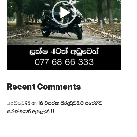
Recent Comments
16 වසරක සිරදඬුවමට එරෙහිව
පෙට්‍රියට්96
on
සරණගෙන් ඇපෑලක් !!