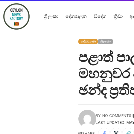
ශ්‍රී ලංකා
දේශපාලන
විදේශ
ක්‍රීඩා
ආ
දේශපාලන
ශ්‍රී ලංකා
පළාත් ප
මහනුවර 
ඡන්ද ප්‍
BY
NO COMMENTS
LAST UPDATED: MAY
SHARE