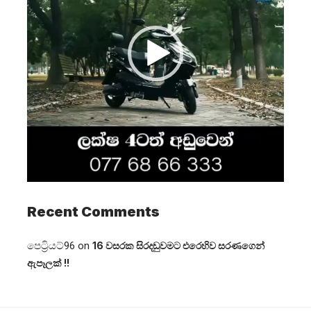
Recent Comments
පෙට්‍රියට්96
on
16 වසරක සිරදඬුවමට එරෙහිව සරණගෙන්
ඇපෑලක් !!