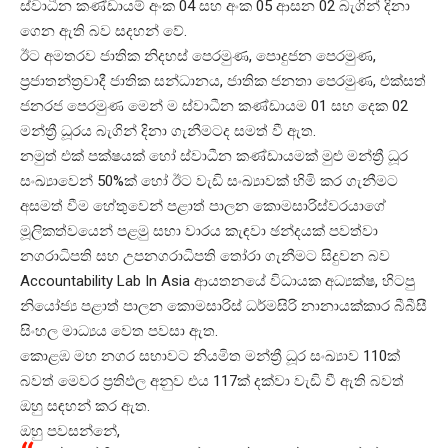
ස්වාධීන කණ්ඩායම් අංක 04 සහ අංක 05 ආසන 02 බැගින් දිනා
ගෙන ඇති බව සදහන් වේ.
ඊට අමතරව ජාතික නිදහස් පෙරමුණ, පොදුජන පෙරමුණ,
ප්‍රජාතන්ත්‍රවාදී ජාතික සන්ධානය, ජාතික ජනතා පෙරමුණ, එක්සත්
ජනරජ පෙරමුණ මෙන් ම ස්වාධීන කණ්ඩායම 01 සහ දෙක 02
මන්ත්‍රී ධූරය බැගින් දිනා ගැනීමටද සමත් වී ඇත.
නමුත් එක් පක්ෂයක් හෝ ස්වාධීන කණ්ඩායමක් මුළු මන්ත්‍රී ධූර
සංඛ්‍යාවෙන් 50%ක් හෝ ඊට වැඩි සංඛ්‍යාවක් හිමි කර ගැනීමට
අසමත් වීම හේතුවෙන් පළාත් පාලන කොමසාරිස්වරයාගේ
මූලිකත්වයෙන් පළමු සභා වාරය කැඳවා ඡන්දයක් පවත්වා
නගරාධිපති සහ උපනගරාධිපති තෝරා ගැනීමට සිදුවන බව
Accountability Lab In Asia ආයතනයේ විධායක අධ්‍යක්ෂ, හිටපු
නියෝජ්‍ය පළාත් පාලන කොමසාරිස් ධර්මසිරි නානායක්කාර බීබීසී
සිංහල මාධ්‍යය වෙත පවසා ඇත.
කොළඹ මහ නගර සභාවට නියමිත මන්ත්‍රී ධූර සංඛ්‍යාව 110ක්
බවත් මෙවර ප්‍රතිඵල අනුව එය 117ක් දක්වා වැඩි වී ඇති බවත්
ඔහු සඳහන් කර ඇත.
ඔහු පවසන්නේ,