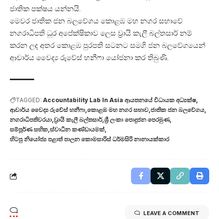
ජාතික පක්ෂය යන්නයි.
මෙවර ජාතික ජන බලවේගය කොළඹ මහ නගර සභාවේ
නගරාධිපති ධූර අපේක්ෂිකාව ලෙස ව්‍රායි කැලී බල්තසාර් නම්
කරන ලද අතර කොළඹ පුරපති සටනට සමගි ජන බලවේගයෙන්
ආචාර්ය වෛද්‍ය රුවේස් හනීෆා යෝජනා කර තිබුණි.
TAGGED:
Accountability Lab In Asia ආයතනයේ විධායක අධ්‍යක්ෂ
ආචාර්ය වෛද්‍ය රුවේස් හනීෆා
කොළඹ මහ නගර සභාව
ජාතික ජන බලවේගය
නගරාධිපතිවරයා
ව්‍රායි කැලී බල්තසාර්
ශ්‍රී ලංකා පොදුජන පෙරමුණ
සම්පූර්ණ සභික
ස්වාධීන කණ්ඩායමක්
හිටපු නියෝජ්‍ය පළාත් පාලන කොමසාරිස් ධර්මසිරි නානායක්කාර
LEAVE A COMMENT