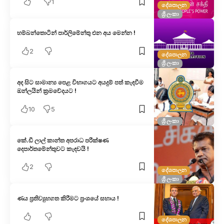
1
දේශපාලන
ශ්‍රී ලංකා
හම්බන්තොටින් පාර්ලිමේන්තු එන අය මෙන්න !
2
දේශපාලන
ශ්‍රී ලංකා
අද සිට සාමාන්‍ය පෙළ විභාගයට අයදුම් පත් කැඳවීම
ඔන්ලයින් ක්‍රමවේදයට !
10
5
ශ්‍රී ලංකා
කේ.ඩී ලාල් කාන්ත අපරාධ පරීක්ෂණ
දෙපාර්තමේන්තුවට කැඳවයි !
2
දේශපාලන
ශ්‍රී ලංකා
ණය ප්‍රතිව්‍යුහගත කිරීමට ප්‍රංශයේ සහාය !
දේශපාලන