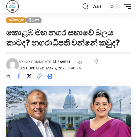
Aa
දේශපාලන
ශ්‍රී ලංකා
කොළඹ මහ නගර සභාවේ බලය
කාටද? නගරාධිපති වන්නේ කවුද?
BY
NO COMMENTS
LAST UPDATED: MAY 7, 2025 3:48 PM