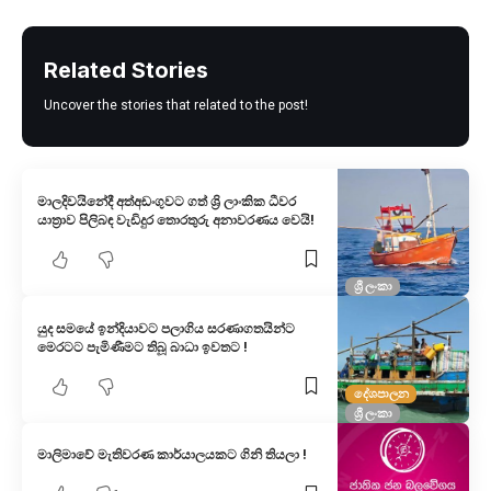
Related Stories
Uncover the stories that related to the post!
‍මාලදිවයිනේදී අත්අඩංගුවට ගත් ශ්‍රි ලාංකික ධීවර
යාත්‍රාව පිලිබඳ වැඩිදුර තොරතුරු අනාවරණය වෙයි!
ශ්‍රී ලංකා
යුද සමයේ ඉන්දියාවට පලාගිය සරණාගතයින්ට
මෙරටට පැමිණීමට තිබූ බාධා ඉවතට !
දේශපාලන
ශ්‍රී ලංකා
මාලිමාවේ මැතිවරණ කාර්යාලයකට ගිනි තියලා !