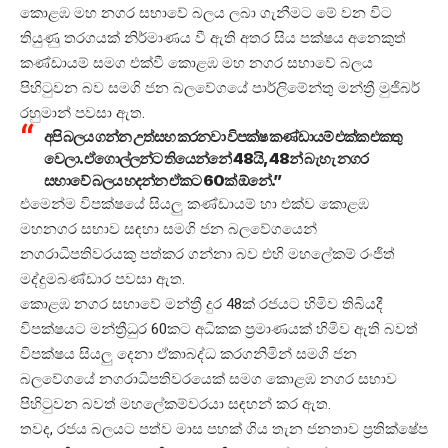
කොළඹ මහ නගර සභාවේ බලය ලබා ගැනීමට මේ වන විට
තියුණු තරගයක් නිර්මාණය වී ඇති අතර සිය පක්ෂය අනෙකුත්
කණ්ඩායම් සමග එක්වී කොළඹ මහ නගර සභාවේ බලය
පිහිටුවන බව සමගි ජන බලවේගයේ පාර්ලිමේන්තු මන්ත්‍රී මුජිබර්
රහුමාන් පවසා ඇත.
අපි බලය ගන්න උත්සහ කරනවා විපක්ෂ කණ්ඩායම් එක්ක එකතු
වෙලා. ඒගොල්ලන්ට තියෙන්නේ 48යි, 48න් බැහැ නගර
සභාවේ බලය හදන්න ඒකට 60ක් ඕනේ.”
එමෙන්ම විපක්ෂයේ සියලු කණ්ඩායම් හා එක්ව කොළඹ
මහනගර සභාව සඳහා සමගි ජන බලවේගයෙන්
නගරාධිපතිවරයකු පත්කර ගන්නා බව එහි මහලේකම් රංජිත්
මද්දුමබණ්ඩාර පවසා ඇත.
කොළඹ නගර සභාවේ මන්ත්‍රී දුර 48ක් රජයට හිමිව තිබියදී
විපක්ෂයට මන්ත්‍රීධුර 60කට අධිකක ප්‍රමාණයක් හිමිව ඇති බවත්
විපක්ෂය සියලු දෙනා ඒකාබද්ධ කරගනිමින් සමගි ජන
බලවේගයේ නගරාධිපතිවරයෙක් සමග කොළඹ නගර සභාව
පිහිටුවන බවත් මහලේකම්වරයා සඳහන් කර ඇත.
තවද, රජය බලයට පත්ව මාස පහක් ගිය තැන ජනතාව ප්‍රතික්ෂේප