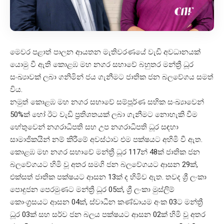
මෙවර පළාත් පාලන ආයතන මැතිවරණයේ වැඩි අවධානයක්
යොමු වී ඇති කොළඹ මහ නගර සභාවේ බහුතර මන්ත්‍රී ධූර
සංඛ්‍යාවක් ලබා ගනිමින් ජය ගැනීමට ජාතික ජන බලවේගය සමත්
විය.
නමුත් කොළඹ මහ නගර සභාවේ සම්පූර්ණ සභික සංඛ්‍යාවෙන්
50%ක් හෝ ඊට වැඩි ප්‍රතිශතයක් ලබා ගැනීමට නොහැකි වීම
හේතුවෙන් නගරාධිපති සහ උප නගරාධිපති ධූර සඳහා
සාමාජිකයින් නම් කිරීමේ අවස්ථාව එම පක්ෂයට අහිමි වී ඇත.
කොළඹ මහ නගර සභාවේ මන්ත්‍රී ධූර 117න් 48ක් ජාතික ජන
බලවේගයට හිමි වූ අතර සමගි ජන බලවේගයට ආසන 29ක්,
එක්සත් ජාතික පක්ෂයට ආසන 13ක් ද හිමිව ඇත. තවද ශ්‍රී ලංකා
පොදුජන පෙරමුණට මන්ත්‍රී ධූර 05ක්, ශ්‍රී ලංකා මුස්ලිම්
කොංග්‍රසයට ආසන 04ක්, ස්වාධීන කණ්ඩායම අංක 03ට මන්ත්‍රී
ධූර 03ක් සහ සර්ව ජන බලය පක්ෂයට ආසන 02ක් හිමි වූ අතර