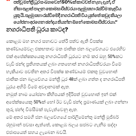
පත්වූ මන්ත්‍රී ධූර සංඛ්‍යාවෙන් 50%ක් කාටවත් නැහැ දැන්, ඒ
නිසා පළාත් පාලන කොමසාරිස්වරයා පළමු සභා රැස්වීම කැඳවිය
යුතු යි. පළමු සභා රැස්විමේදී නගරාධිපති විය යුත්තේ කවුද කියලා
යෝජනා අරගෙන ඡන්දය තියන්න ඕනේ කොමසාරිස්වරයා.”
නගරාධිපති ධූරය කාටද?
කොළඹ මහ නගර සභාවට තේරී පත්ව ඇති විපක්ෂ
කණ්ඩායම්වල එකඟතාව මත ජාතික ජන බලවේගයට එරෙහිව
එක් අපේක්ෂකයෙකු නගරාධිපති ධූරයට නම් කර ඔහු 50%කට
වැඩි ඡන්ද ප්‍රතිශතයක් ලබා ගතහොත් නගරාධිපතිවරයා වීමේ
හැකියාව පවතින අතර විපක්ෂ කණ්ඩායම් එකතු වුවහොත්
ජාතික ජන බලවේගය මන්ත්‍රී ධූර 48ක් ලබා ගත්ත ද නගරාධිපති
ධූරය අහිමි වීමේ අවදානමක් ඇත.
නමුත් නාම යෝජනා කිහිපයක් ඉදිරිපත් වුවහොත් ඉන් එක්
අපේක්ෂයෙකු 50%ක් හෝ ඊට වැඩි ඡන්ද ප්‍රමාණයක් ලබා ගන්නා
තුරු ඡන්ද විමසීමක් පැවැත්වෙනු ඇත.
මේ අතර සමගි ජන බලවේගයේ පාර්ලිමේන්තු මන්ත්‍රී මුජිබර්
රහුමාන් පවසා ඇත්තේ, කොළඹ බලය සජබට ගැනීම සද්දා
එජාපයෙත් සහය ලැබෙන බවයි.