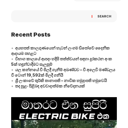
SEARCH
Recent Posts
අයහපත් කාලගුණයෙන් හැටන් ලංගම ඩිපෝවේ දෛනික
ආදායම පහළට
විභාග කාලයේ ආපදා හදිසි තත්ත්වයන් සඳහා දුරකථන අංක
5ක් හඳුන්වාදීමට සැලසුම්
යල කන්නයේ වී මිලදී ගැනීම් අඛණ්ඩව – වී අලෙවි මණ්ඩලය
වී ටොන් 19,592ක් මිලදී ගනියි
ශ්‍රී ලංකාවේ තුර්කි තානාපති – නාවික හමුදාපති හමුවෙයි
තද සුළං පිළිබඳ අවවාදාත්මක නිවේදනයක්
Video
Player