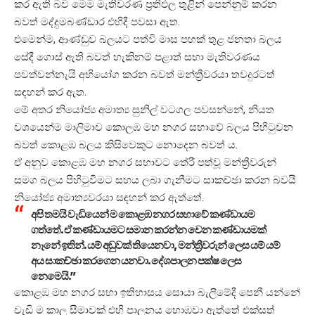
කර ඇති බව මෙම මැතිවරණ ප්‍රතිඵල තුළින් පෙන්නුම් කරන
බවත් මද්දුමබණ්ඩාර එහිදී පවසා ඇත.
එමෙන්ම, ආණ්ඩුව බලයට පත්වී මාස පහක් තුළ ජනතා බලය
සේදී ගොස් ඇති බවත් හැකිනම් පළාත් සභා මැතිවරණය
පවත්වන්නැයි අභියෝග කරන බවත් මන්ත්‍රීවරයා තවදුරටත්
සඳහන් කර ඇත.
මේ අතර නියෝජ්‍ය අමාත්‍ය සුනිල් වටගල පවසන්නේ, නියත
වශයෙන්ම මාලිමාව කොලඹ මහ නගර සභාවේ බලය පිහිටුවන
බවත් කොළඹ බලය කිසිවෙකුට නොදෙන බවත් ය.
ඒ අනුව කොළඹ මහ නගර සභාවට තේරී පත්වූ මන්ත්‍රීවරුන්
සමග බලය පිහිටුවීමට සහය ලබා ගැනීමට සාකච්ඡා කරන බවයි
නියෝජ්‍ය අමාත්‍යවරයා සඳහන් කර ඇත්තේ.
අපි තමයි වැඩියෙන් ම කොළඹ නගර සභාවේ කණ්ඩායම
ගත්තේ. ඒ කණ්ඩායමට සමාන කරන්න වෙන කණ්ඩායමක්
නෑනේ ඉතින්. යම් අඩුවක් තියෙනවා, මන්ත්‍රීවරුන් ලෙස යම් යම්
අය සාකච්ඡා කරගෙන යනවා. දේශපාලන පක්ෂ ලෙස
නෙමෙයි.”
කොළඹ මහ නගර සභා ඉතිහාසය සොයා බැලීමේදී පෙනී යන්නේ
වැඩි ම කාල සීමාවක් එහි පාලනය හොඹවා ඇත්තේ එක්සත්