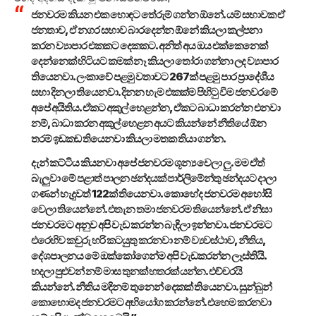
ජනවරම කියන එක හොඳට තේරුම් ගන්න ඕනේ. යම් සභාවක ඒ
ජනතාව, ඒ නගර සභාව බාරදෙන්න ඕනේ කියලා කල්පනා
කරන ව්‍යාපාර එකකට දෙකකට. අනිත් අය ඔය එක්කෙනෙක්
දෙන්නෙක් හිටියට කමක් නෑ කියලා තෝරා ගන්නා ලද ව්‍යාපාර
තියෙනවා. ලංකාවේ පළමු වතාවට 267ක් පළමු පාර ප්‍රාදේශීය
සභා දිනලා තියෙනවා. දිනන හැම එකක්ම පිහිටු වීම ජනවරමේ
අපේ අයිතිය. ඒකට අකුල් හෙළන්න, ඒකට බාධා කරන්න එනවා
නම්, බාධා කරන අකුල් හෙළන අයට කියන්නේ නීතියේ ඕන
තරම් ඉඩකඩ තියෙනවා කියලා මතක තියා ගන්න.
දැන් කට්ටිය කියනවා අපේ ජනවරම ශූන්‍ය වෙලා ලු. මම ඒත්
බැලුවා මේ පළාත් පාලන ඡන්දයක් පාර්ලිමේන්තු ඡන්දයට දාලා
ගණන් හැදුවත් 122ක් තියෙනවා. කොහේද ජනවරම අහෝසි
වෙලා තියෙන්නේ. එතැන තමා ජනවරම තියෙන්නේ. ඒ නිසා
ජනවරමට අනුව අපි වැඩ කරන්න බැඳිලා ඉන්නවා. ජනවරමට
එරෙහිව කවුරු හරි කටයුතු කරනවා නම් ව්‍යවස්ථාව, නීතිය,
දේශපාලනය මේ ඔක්කෝගෙන්ම අපි වැඩකරන්න ලෑස්තියි.
හදලා පුළුවන් නම් මාස තුනක් හතරක් යන්න. එච්චරයි
කියන්නේ. නීතිය මදිනම් තුනෙන් දෙකක් තියෙනවා. සුන්බුන්
කොහොමද ජනවරමට අභියෝග කරන්නේ. එහෙම කරනවා