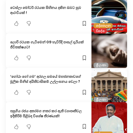
ටෙස්ලා මෝටර් රථයක සිහිනය දකින ඔබට සුබ
ආරංචියක් !
දේශපාලන
විදේශ
ලොරි රථයක ගැටීමෙන් 09 හැවිරිදි පාසල් දැරියක්
ජීවිතක්ෂයට!
ශ්‍රී ලංකා
‘ගෝඨා ගෝ ගම’ අරගල සමයේ මහජනතාවගේ
මූලික මිනිස් අයිතිවාසිකම් උල්ලංඝනය වෙලා ?
ශ්‍රී ලංකා
පසුගිය රජය අතරමග නතර කර ඇති ව්‍යාපෘතිවල
ඉදිකිරිම් පිළිබඳ විශේෂ තීරණයක්!