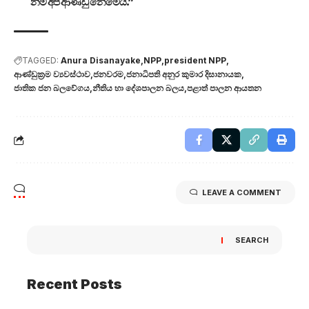
නම් අපි ආණ්ඩු නෙමෙයි.”
TAGGED:
Anura Disanayake
NPP
president NPP
ආණ්ඩුක්‍රම ව්‍යවස්ථාව
ජනවරම
ජනාධිපති අනුර කුමාර දිසානායක
ජාතික ජන බලවේගය
නීතිය හා දේශපාලන බලය
පළාත් පාලන ආයතන
LEAVE A COMMENT
SEARCH
Recent Posts