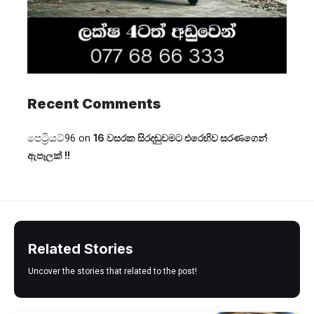
Recent Comments
පෙට්‍රියට්96
on
16 වසරක සිරදඬුවමට එරෙහිව සරණගෙන්
ඇපෑලක් !!
Related Stories
Uncover the stories that related to the post!