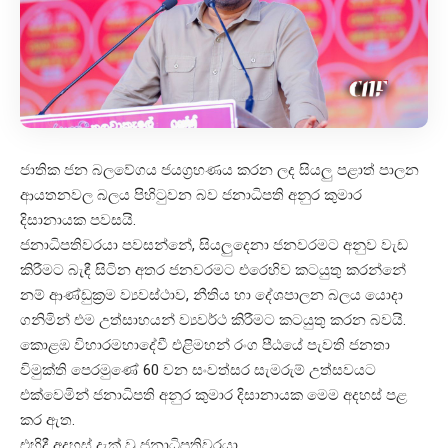
ජාතික ජන බලවේගය ජයග්‍රහණය කරන ලද සියලු පළාත් පාලන
ආයතනවල බලය පිහිටුවන බව ජනාධිපති අනුර කුමාර
දිසානායක පවසයි.
ජනාධිපතිවරයා පවසන්නේ, සියලුදෙනා ජනවරමට අනුව වැඩ
කිරීමට බැඳී සිටින අතර ජනවරමට එරෙහිව කටයුතු කරන්නේ
නම් ආණ්ඩුක්‍රම ව්‍යවස්ථාව, නීතිය හා දේශපාලන බලය යොදා
ගනිමින් එම උත්සාහයන් ව්‍යවර්ථ කිරීමට කටයුතු කරන බවයි.
කොළඹ විහාරමහාදේවී එළිමහන් රංග පීඨයේ පැවති ජනතා
විමුක්ති පෙරමුණේ 60 වන සංවත්සර සැමරුම් උත්සවයට
එක්වෙමින් ජනාධිපති අනුර කුමාර දිසානායක මෙම අදහස් පළ
කර ඇත.
එහිදී අදහස් දැක් වූ ජනාධිපතිවරයා,