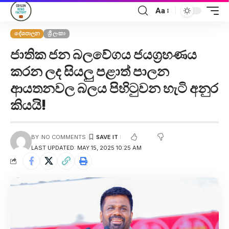
Aa
දේශපාලන
ශ්‍රී ලංකා
ජාතික ජන බලවේගය ජයග්‍රහණය
කරන ලද සියලු පළාත් පාලන
ආයතනවල බලය පිහිටුවන හැටි අනුර
කියයි!
BY
NO COMMENTS
LAST UPDATED: MAY 15, 2025 10:25 AM