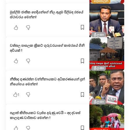
දේශපාලන
මුස්ලිම් ජාතික හෙදියන්ගේ නිල ඇඳුම පිලිබඳ රජයේ
ස්ථාවරය මෙන්න!
ශ්‍රී ලංකා
වත්තල පාසලක ක්‍රිකට් ගුරුවරයාගේ කාමරයේ ගිනි
අවියක් !
ශ්‍රී ලංකා
නීතිඥ ගුණරත්න වන්නිනායකට අධිකරණයෙන් දුන්
නියෝගය මෙන්න!
1
ශ්‍රී ලංකා
පළාත් කිහිපයකට වැස්ස දරුණු වෙයි – අද දවසේ
කාලගුණ වාර්තාව මෙන්න !