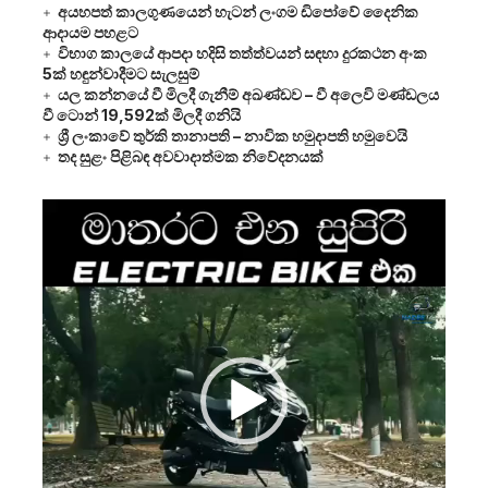
අයහපත් කාලගුණයෙන් හැටන් ලංගම ඩිපෝවේ දෛනික
ආදායම පහළට
විභාග කාලයේ ආපදා හදිසි තත්ත්වයන් සඳහා දුරකථන අංක
5ක් හඳුන්වාදීමට සැලසුම්
යල කන්නයේ වී මිලදී ගැනීම් අඛණ්ඩව – වී අලෙවි මණ්ඩලය
වී ටොන් 19,592ක් මිලදී ගනියි
ශ්‍රී ලංකාවේ තුර්කි තානාපති – නාවික හමුදාපති හමුවෙයි
තද සුළං පිළිබඳ අවවාදාත්මක නිවේදනයක්
Video
Player