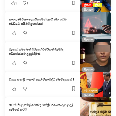
3
1
ක්‍රිකට්
ක්‍රීඩා
ශ්‍රී ලංකා
කාලගුණ විද්‍යා දෙපාර්තමේන්තුවේ නිල වෙබ්
අඩවියට සයිබර් ප්‍රහාරයක් !
ශ්‍රී ලංකා
බැකෝ සමන්ගේ බිරිඳගේ විමර්ශණ පිලිබඳ
අධිකරණයට දැනුම්දීමක්!
ශ්‍රී ලංකා
චීනය සහ ශ්‍රී ලංකාව අතර ඒකාබද්ධ නිවේදනයක් !
දේශපාලන
ශ්‍රී ලංකා
තවත් හිටපු පාර්ලිමේන්තු මන්ත්‍රීවරයෙක් ඇප මුදල්
තැම්පත් කරයි !