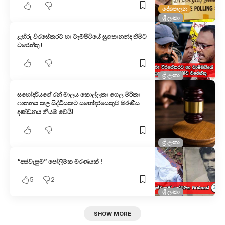
දේශපාලන
ශ්‍රී ලංකා
ළහිරු වීරසේකරට හා ටැම්පිටියේ සුගතානන්ද හිමිට
වරෙන්තු !
ශ්‍රී ලංකා
සහෝදරියගේ රන් මාලය කොල්ලකා ගෙල මිරිකා
ඝාතනය කල සිද්ධියකට සහෝදරයෙකුට මරණීය
දණ්ඩනය නියම වෙයි!
ශ්‍රී ලංකා
“අස්වැසුම” පෝලිමක මරණයක් !
5
2
ශ්‍රී ලංකා
SHOW MORE