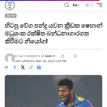
Aa
ශ්‍රී ලංකා
හිටපු වේග පන්දු යවන ක්‍රීඩක ෂෙහාන්
මධුශංක රක්ෂිත බන්ධනාගාරගත
කිරීමට නියෝග!
BY
NO COMMENTS
LAST UPDATED: MAY 28, 2025 3:40 PM