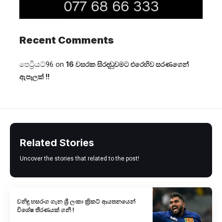
Recent Comments
පෙට්‍රියට්96
on
16 වසරක සිරදඬුවමට එරෙහිව සරණගෙන්
ඇපෑලක් !!
Related Stories
Uncover the stories that related to the post!
වනිඳු හසරං​ග ගැන ශ්‍රී ලංකා ක්‍රිකට් ආයතනයෙන්
විශේෂ තීරණයක් ගනී !