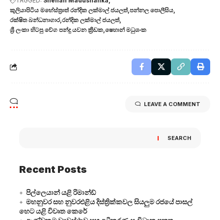
TAGGED:
Shehan Madushanka
කුලියාපිටිය මහේස්ත්‍රාත් රන්දික ලක්මාල් ජයලත්
පන්නල පොලීසිය
රක්ෂිත බන්ධනාගාර
රන්දික ලක්මාල් ජයලත්
ශ්‍රී ලංකා හිටපු වේග පන්දු යවන ක්‍රීඩක
ෂෙහාන් මධුශංක
LEAVE A COMMENT
SEARCH
Recent Posts
පිල්ලෙයාන් යළි රිමාන්ඩ්
මහනුවර සහ නුවරඑළිය දිස්ත්‍රික්කවල සියලුම රජයේ පාසල්
හෙට යළි විවෘත කෙරේ