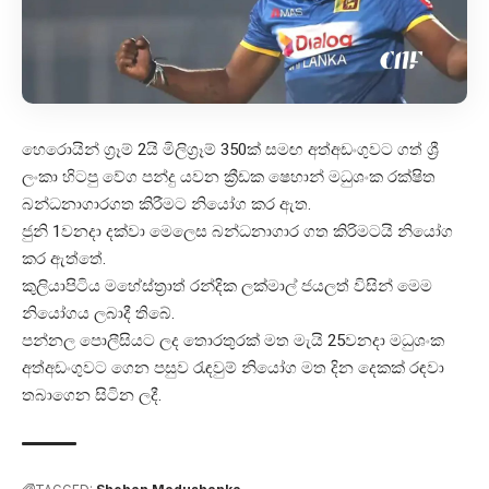
හෙරොයින් ග්‍රෑම් 2යි මිලිග්‍රෑම් 350ක් සමඟ අත්අඩංගුවට ගත් ශ්‍රී
ලංකා හිටපු වේග පන්දු යවන ක්‍රීඩක ෂෙහාන් මධුශංක රක්ෂිත
බන්ධනාගාරගත කිරීමට නියෝග කර ඇත.
ජුනි 1වනදා දක්වා මෙලෙස බන්ධනාගාර ගත කිරිමටයි නියෝග
කර ඇත්තේ.
කුලියාපිටිය මහේස්ත්‍රාත් රන්දික ලක්මාල් ජයලත් විසින් මෙම
නියෝගය ලබාදී තිබේ.
පන්නල පොලීසියට ලද තොරතුරක් මත මැයි 25වනදා මධුශංක
අත්අඩංගුවට ගෙන පසුව රැඳවුම් නියෝග මත දින දෙකක් රඳවා
තබාගෙන සිටින ලදී.