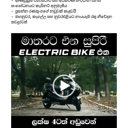
ආණ්ඩුක්‍රම ව්‍යවස්ථාව සහ අධිකරණ සංවිධාන පනත
සංශෝධනයට කැබිනට් අනුමැතිය
ප්‍රසන්න රණතුංගගේ නඩුවක් කැඳවයි
මහනුවර, කෑගල්ල සහ නුවරඑළියට නායයෑම් රතු නිවේදන
තවදුරටත්
Video
Player