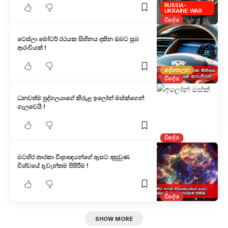
RUSSIA-
UKRAINE WAR
විදේශ
ටෙස්ලා මෝටර් රථයක සිහිනය දකින ඔබට සුබ
ආරංචියක් !
දේශපාලන
විදේශ
ධනවත්ම පුද්ගලයාගේ කිරුළ ඉලෝන් මස්ක්ගෙන්
ගැලවෙයි !
විදේශ
බටහිර තාරකා විද්‍යාඥයන්ගේ ඇසට අසුවුණ
විශ්වයේ දැවැන්තම පිපිරීම !
විදේශ
SHOW MORE