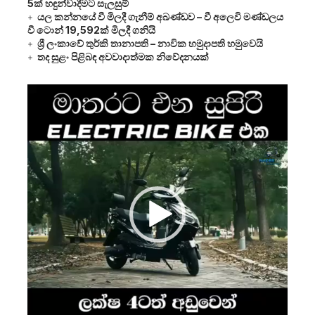
5ක් හඳුන්වාදීමට සැලසුම්
යල කන්නයේ වී මිලදී ගැනීම් අඛණ්ඩව – වී අලෙවි මණ්ඩලය
වී ටොන් 19,592ක් මිලදී ගනියි
ශ්‍රී ලංකාවේ තුර්කි තානාපති – නාවික හමුදාපති හමුවෙයි
තද සුළං පිළිබඳ අවවාදාත්මක නිවේදනයක්
Video
Player