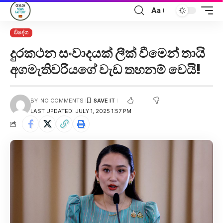
Aa
විදේශ
දුරකථන සංවාදයක් ලීක් වීමෙන් තායි
අගමැතිවරියගේ වැඩ තහනම් වෙයි!
BY
NO COMMENTS
LAST UPDATED: JULY 1, 2025 1:57 PM