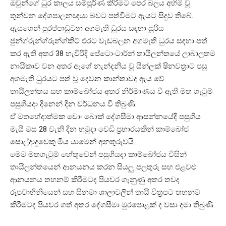
ඔවුන්ගේ ධුර කාලය සම්පූර්ණ කිරීමට පෙර බලය අහිමි වූ
තුන්වන දේශපාලනඥයා බවට පත්වීමට ඇයට සිදුව තිබේ.
ඇයගෙන් පුරප්පාඩුවන අගමැති ධුරය සඳහා සූරිය
ජුන්ග්රුන්ග්රුන්ග්කිට් එරට වැඩබලන අගමැති ධුරය සඳහා පත්
කර ඇති අතර 38 හැවිරිදි පේටොංටාර්න් තායිලන්තයේ ලාබාලතම
නායිකාව වන අතර ඇගේ නැන්දනිය වූ යින්ලක් ෂිනවත්‍රාට පසු
අගමැති ධුරයට පත් වූ දෙවන කාන්තාවද ඇය වේ.
තායිලන්තය සහ කාම්බෝජය අතර නිර්මාණය වී ඇති මත ගැටුම්
පසුගියදා දිනෙන් දින වර්ධනය වී තිබුණි.
ඒ මතභේදාත්මක චොං බොක් දේශසීමා ආසන්නයේදී පසුගිය
මැයි මස 28 වැනි දින හමුදා වෙඩි ප්‍රහාරයකින් කාම්බෝජ
සොල්දාදුවෙකු මිය යාමෙන් අනතුරුවයි.
මෙම මතගැටුම් හේතුවෙන් පසුගියදා කාම්බෝජය විසින්
තායිලන්තයෙන් ආනයනය කරන සියලු පලතුරු සහ එළවළු
ආනයනය තහනම් කිරීමටද පියවර ගැනුණු අතර තවද
රූපවාහිනියෙන් සහ සිනමා ශාලාවලින් තායි චිත්‍රපට තහනම්
කිරීමටද පියවර ගත් අතර දේශසීමා මුරපොළක් ද වසා දමා තිබුණි.