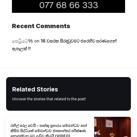
Recent Comments
පෙට්‍රියට්96
on
16 වසරක සිරදඬුවමට එරෙහිව සරණගෙන්
ඇපෑලක් !!
Related Stories
Uncover the stories that related to the post!
රනිල් පරල වෙයි – පාස්කු ප්‍රහාරය සම්බන්ධව හෝ
කිසිම සිද්ධියක් සම්බන්ධව ජාත්‍යාන්තර පරීක්ෂණ
නොපත්වන බව දැඩිව කියයි (VIDEO)