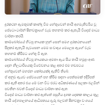
දුරකථන ඇමතුමක් කාන්දු වීම හේතුවෙන් තායි අගමැතිවරිය වූ
පේටොංටාර්න් ෂිනවත්‍රාගේ වැඩ තහනම් කර ඇතැයි විදෙස් මාධ්‍ය
වාර්තා කරයි.
කාම්බෝජයේ හිටපු නායක හුන් සෙන් සමග දුරකථනයෙන්
සිදුකර ඇතැයි පැවසෙන මෙම සංවාදය මෙලෙස ඇගේ වැඩ
තහනම් කිරීමට හේතු වී ඇත.
කාම්බෝජයේ හිටපු නායකයා අමතා ඇය සිය තායි හමුදා අණ
දෙන නිලධාරියෙකු විවේචනය කළ අතර එම හඬපටය
හේතුවෙන් මහජන කෝපයක්ද ඇතිවී තිබේ.
ඒ අනුව ඇයව සේවයෙන් පහ කිරීම සඳහා පෙත්සමක් ඉදිරිපත්
කර ඇති අතර එය මේ වන විට එරට අධිකරණයේ සලකා බලමින්
පවතින බවත් විදෙස් මාධ්‍ය වාර්තා කර ඇත.
විදෙස් මාධ්‍ය වාර්තා කර ඇත්තේ පසුගිය දශක දෙකක කාලය තුළ
තායි දේශපාලනයේ ආධිපත්‍යය දැරූ බලවත් ෂිනවත්‍රා වංශයේ