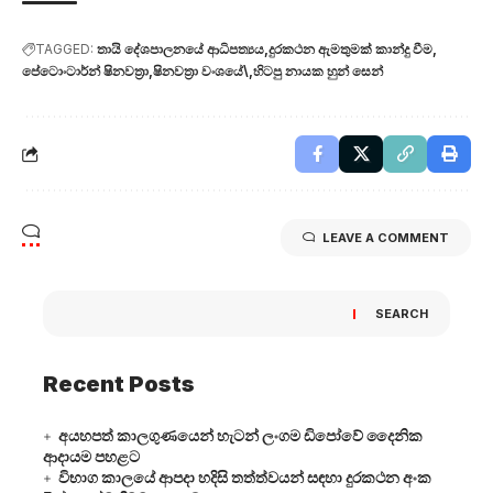
TAGGED:
තායි දේශපාලනයේ ආධිපත්‍යය
දුරකථන ඇමතුමක් කාන්දු වීම
පේටොංටාර්න් ෂිනවත්‍රා
ෂිනවත්‍රා වංශයේ\
හිටපු නායක හුන් සෙන්
LEAVE A COMMENT
SEARCH
Recent Posts
අයහපත් කාලගුණයෙන් හැටන් ලංගම ඩිපෝවේ දෛනික
ආදායම පහළට
විභාග කාලයේ ආපදා හදිසි තත්ත්වයන් සඳහා දුරකථන අංක