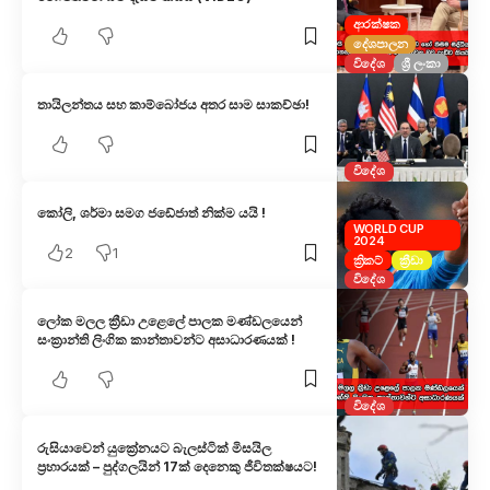
ආරක්ෂක
දේශපාලන
විදේශ
ශ්‍රී ලංකා
තායිලන්තය සහ කාම්බෝජය අතර සාම සාකච්ඡා!
විදේශ
කෝලි, ශර්මා සමග ජඩේජාත් නික්ම යයි !
WORLD CUP
2024
2
1
ක්‍රිකට්
ක්‍රීඩා
විදේශ
ලෝක මලල ක්‍රීඩා උළෙලේ පාලක මණ්ඩලයෙන්
සංක්‍රාන්ති ලිංගික කාන්තාවන්ට අසාධාරණයක් !
විදේශ
රුසියාවෙන් යුක්‍රේනයට බැලස්ටික් මිසයිල
ප්‍රහාරයක් – පුද්ගලයින් 17ක් දෙනෙකු ජීවිතක්ෂයට!