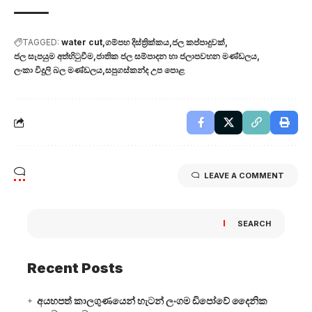
TAGGED:
water cut
ගම්පහ දිස්ත්‍රික්කය
ජල කප්පාදුවක්
ජල සැපයුම අත්හිටුවීම
ජාතික ජල සම්පාදන හා ජලාපවහන මණ්ඩලය
ලංකා විදුලි බල මණ්ඩලය
සපුගස්කන්ද උප පොළ
LEAVE A COMMENT
SEARCH
Recent Posts
අයහපත් කාලගුණයෙන් හැටන් ලංගම ඩිපෝවේ දෛනික