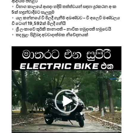
ආදායම පහළට
විභාග කාලයේ ආපදා හදිසි තත්ත්වයන් සඳහා දුරකථන අංක
5ක් හඳුන්වාදීමට සැලසුම්
යල කන්නයේ වී මිලදී ගැනීම් අඛණ්ඩව – වී අලෙවි මණ්ඩලය
වී ටොන් 19,592ක් මිලදී ගනියි
ශ්‍රී ලංකාවේ තුර්කි තානාපති – නාවික හමුදාපති හමුවෙයි
තද සුළං පිළිබඳ අවවාදාත්මක නිවේදනයක්
Video
Player