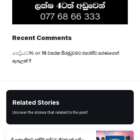
Recent Comments
පෙට්‍රියට්96
on
16 වසරක සිරදඬුවමට එරෙහිව සරණගෙන්
ඇපෑලක් !!
Related Stories
Uncover the stories that related to the post!
ශ්‍රී ලංකා ක්‍රිකට් තේරීම් කමිටුව තීරණයක් ගනී –