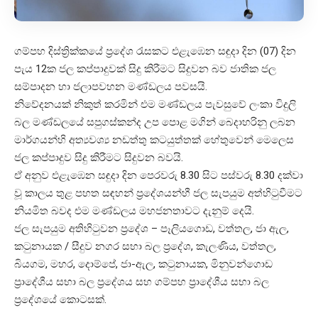
ගම්පහ දිස්ත්‍රික්කයේ ප්‍රදේශ රැසකට එළැඹෙන සඳුදා දින (07) දින
පැය 12ක ජල කප්පාදුවක් සිදු කිරීමට සිදුවන බව ජාතික ජල
සම්පාදන හා ජලාපවහන මණ්ඩලය පවසයි.
නිවේදනයක් නිකුත් කරමින් එම මණ්ඩලය පැවසුවේ ලංකා විදුලි
බල මණ්ඩලයේ සපුගස්කන්ද උප පොළ මගින් බෙදාහරිනු ලබන
මාර්ගයන්හි අත්‍යවශ්‍ය නඩත්තු කටයුත්තක් හේතුවෙන් මෙලෙස
ජල කප්පාදුව සිදු කිරීමට සිදුවන බවයි.
ඒ අනුව එළැඹෙන සඳුදා දින පෙරවරු 8.30 සිට පස්වරු 8.30 දක්වා
වූ කාලය තුළ පහත සඳහන් ප්‍රදේශයන්හී ජල සැපයුම අත්හිටුවීමට
නියමිත බවද එම මණ්ඩලය මහජනතාවට දැනුම් දෙයි.
ජල සැපයුම අතිහිටුවන ප්‍රදේශ – පෑලියගොඩ, වත්තල, ජා ඇල,
කටුනායක / සීදුව නගර සභා බල ප්‍රදේශ, කැලණිය, වත්තල,
බියගම, මහර, දොම්පේ, ජා-ඇල, කටුනායක, මිනුවන්ගොඩ
ප්‍රාදේශීය සභා බල ප්‍රදේශය සහ ගම්පහ ප්‍රාදේශීය සභා බල
ප්‍රදේශයේ කොටසක්.