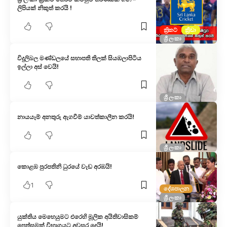
ලිපියක් නිකුත් කරයි !
ක්‍රිකට්
ක්‍රීඩා
ශ්‍රී ලංකා
විදුලිබල මණ්ඩලයේ සභාපති තිලක් සියඹලාපිටිය
ඉල්ලා අස් වෙයි!
ශ්‍රී ලංකා
නායයෑම් අනතුරු ඇගවීම් යාවත්කාලීන කරයි!
ශ්‍රී ලංකා
කොළඹ පුරපතිනි ධුරයේ වැඩ අරඹයි!
1
දේශපාලන
ශ්‍රී ලංකා
යුක්තිය මෙහෙයුමට එරෙහි මූලික අයිතිවාසිකම්
පෙත්සමක් විභාගයට අවස​ර දෙයි!