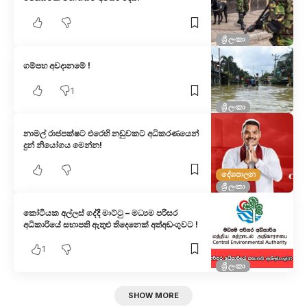
ශ්‍රී ලංකා
ගම්පහ අවදානමේ !
1
ශ්‍රී ලංකා
නාමල් රාජපක්ෂට එරෙහි නඩුවකට අධිකරණයෙන්
දුන් නියෝගය මෙන්න!
දේශපාලන
ශ්‍රී ලංකා
කෝටියක අල්ලස් ගද්දී මාට්ටු – මධ්‍යම පරිසර
අධිකාරියේ සභාපති ඇතුළු තිදෙනෙක් අත්අඩංගුවට !
1
ශ්‍රී ලංකා
SHOW MORE