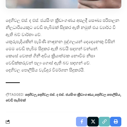
දෙහිවල එස්. ද එස්. ජයසිංහ ක්‍රීඩාංගණය අසලදී සෞඛ්‍ය පරිපාලන
නිලධාරියෙකුට වෙඩි තැබීමක් සිදුකර ඇති නමුත් එය ව්‍යාර්ථ වී
ඇති බව් වාර්තා වේ.
යතුරුපැදියකින් පැමිණි නාඳුනන පුද්ගලයන් දෙදෙනෙකු විසින්
මෙම වෙඩි තැබීම සිදුකර ඇති බවයි සදහන් වන්නේ.
කෙසේ වෙතත් ගිනි අවිය ක්‍රියාත්මක නොවීම නිසා
වෙඩික්කරුවන් පලා ගොස් ඇති බව සඳහන් වේ.
දෙහිවල පොලීසිය වැඩිදුර විමර්ශන සිදුකරයි.
TAGGED:
දෙහිවල
දෙහිවල එස්. ද එස්. ජයසිංහ ක්‍රීඩාංගණය
දෙහිවල පොලීසිය
වෙඩි තැබීමක්