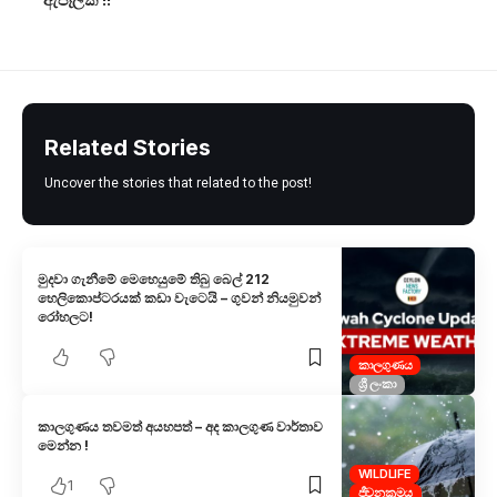
Related Stories
Uncover the stories that related to the post!
මුදවා ගැනීමේ මෙහෙයුමේ තිබු බෙල් 212
හෙලිකොප්ටරයක් කඩා වැටෙයි – ගුවන් නියමුවන්
රෝහලට!
කාලගුණය
ශ්‍රී ලංකා
කාලගුණය තවමත් අයහපත් – අද කාලගුණ වාර්තාව
මෙන්න !
WILDLIFE
1
ජීවනක්‍රමය