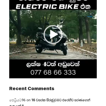
Recent Comments
පෙට්‍රියට්96
on
16 වසරක සිරදඬුවමට එරෙහිව සරණගෙන්
ඇපෑලක් !!