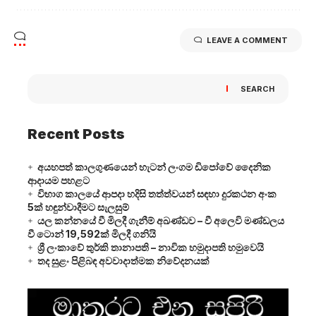
LEAVE A COMMENT
SEARCH
Recent Posts
අයහපත් කාලගුණයෙන් හැටන් ලංගම ඩිපෝවේ දෛනික
ආදායම පහළට
විභාග කාලයේ ආපදා හදිසි තත්ත්වයන් සඳහා දුරකථන අංක
5ක් හඳුන්වාදීමට සැලසුම්
යල කන්නයේ වී මිලදී ගැනීම් අඛණ්ඩව – වී අලෙවි මණ්ඩලය
වී ටොන් 19,592ක් මිලදී ගනියි
ශ්‍රී ලංකාවේ තුර්කි තානාපති – නාවික හමුදාපති හමුවෙයි
තද සුළං පිළිබඳ අවවාදාත්මක නිවේදනයක්
Video
Player