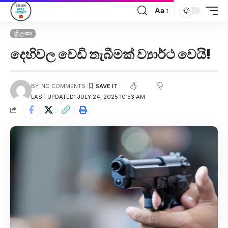
Aa
ශ්‍රී ලංකා
දෙහිවල වෙඩි තැබීමක් ව්‍යාර්ථ වෙයි!
BY
NO COMMENTS
LAST UPDATED: JULY 24, 2025 10:53 AM