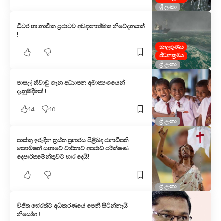
ශ්‍රී ලංකා
ධිවර හා නාවික ප්‍රජාවට අවදානාත්මක නිවේදනයක්
!
කාලගුණය
ජීවනක්‍රමය
ශ්‍රී ලංකා
පාසල් නිවාඩු ගැන අධ්‍යාපන අමාත්‍යංශයෙන්
දැනුම්දීමක් !
14
10
ශ්‍රී ලංකා
පාස්කු ඉරුදින ත්‍රස්ත ප්‍රහාරය පිළිබඳ ජනාධිපති
කොමිෂන් සභාවේ වාර්තාව අපරාධ පරීක්ෂණ
දෙපාර්තමේන්තුවට භාර දෙයි!
ශ්‍රී ලංකා
විජිත හේරත්ට අධිකරණයේ පෙනී සිටින්නැයි
නියෝග !