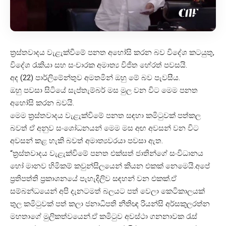
ත්‍රස්තවාදය වැළැක්වීමේ පනත අහෝසි කරන බව විදේශ කටයුතු,
විදේශ රැකියා සහ සංචාරක අමාත්‍ය විජිත හේරත් පවසයි.
අද (22) පාර්ලිමේන්තුව අමතමින් ඔහු මේ බව පැවසීය.
ඔහු පවසා සිටියේ සැප්තැම්බර් මස මුල වන විට මෙම පනත
අහෝසි කරන බවයි.
මෙම ත්‍රස්තවාදය වැළැක්විමේ පනත සඳහා කමිටුවක් පත්කල
බවත් ඒ අනුව සංශෝධනයන් මෙම මස අඟ අවසන් වන විට
අවසන් කළ හැකි බවත් අමාත්‍යවරයා පවසා ඇත.
“ත්‍රස්තවාදය වැළැක්විමේ පනත එක්සත් ජාතින්ගේ සංවිධානය
හෝ මානව හිමිකම් කවුන්සිලයෙන් කියන එකක් නෙමෙයි.අපේ
ප්‍රතිපත්ති ප්‍රකාශනයේ පැහැදිලිව සඳහන් වන එකක්.ඒ
සම්බන්ධයෙන් අපි දැනටමත් බලයට පත් වෙලා කෙටිකාලයක්
තුල කමිටුවක් පත් කලා ජනාධිපති නීතිඥ රියන්සි අර්සකුලරත්න
මහතාගේ මුලිකත්වයෙන්.ඒ කමිටුව අවස්ථා ගනනාවක රැස්