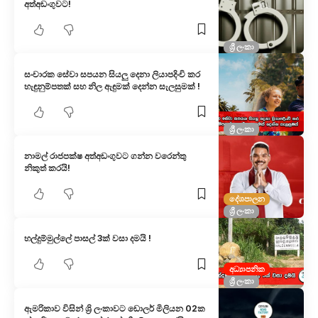
අත්අඩංගුවට!
ශ්‍රී ලංකා
සංචාරක සේවා සපයන සියලු දෙනා ලියාපදිංචි කර
හැඳුනුම්පතක් සහ නිල ඇඳුමක් දෙන්න සැලසුමක් !
ශ්‍රී ලංකා
නාමල් රාජපක්ෂ අත්අඩංගුවට ගන්න වරෙන්තු
නිකුත් කරයි!
දේශපාලන
ශ්‍රී ලංකා
හල්දුම්මුල්ලේ පාසල් 3ක් වසා දමයි !
අධ්‍යාපනික
ශ්‍රී ලංකා
ඇමරිකාව විසින් ශ්‍රි ලංකාවට ඩොලර් මිලියන 02ක