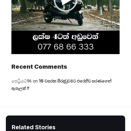
Recent Comments
පෙට්‍රියට්96
on
16 වසරක සිරදඬුවමට එරෙහිව සරණගෙන්
ඇපෑලක් !!
Related Stories