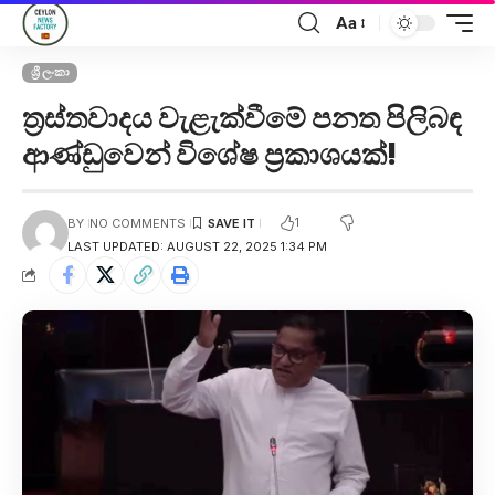
Aa
ශ්‍රී ලංකා
ත්‍රස්තවාදය වැළැක්වීමේ පනත පිලිබඳ
ආණ්ඩුවෙන් විශේෂ ප්‍රකාශයක්!
1
BY
NO COMMENTS
LAST UPDATED: AUGUST 22, 2025 1:34 PM