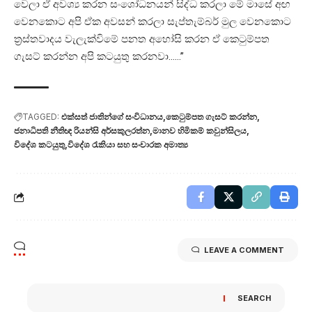
වෙලා ඒ අවශ්‍ය කරන සංශෝධනයන් සිද්ධ කරලා මේ මාසේ අඟ
වෙනකොට අපි ඒක අවසන් කරලා සැප්තැම්බර් මුල වෙනකොට
ත්‍රස්තවාදය වැලැක්විමේ පනත අහෝසි කරන ඒ කෙටුම්පත
ගැසට් කරන්න අපි කටයුතු කරනවා……”
TAGGED:
එක්සත් ජාතින්ගේ සංවිධානය
කෙටුම්පත ගැසට් කරන්න
ජනාධිපති නීතිඥ රියන්සි අර්සකුලරත්න
මානව හිමිකම් කවුන්සිලය
විදේශ කටයුතු
විදේශ රැකියා සහ සංචාරක අමාත්‍ය
LEAVE A COMMENT
SEARCH