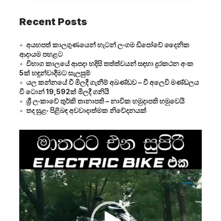
Recent Posts
අයහපත් කාලගුණයෙන් හැටන් ලංගම ඩිපෝවේ දෛනික
ආදායම පහළට
විභාග කාලයේ ආපදා හදිසි තත්ත්වයන් සඳහා දුරකථන අංක
5ක් හඳුන්වාදීමට සැලසුම්
යල කන්නයේ වී මිලදී ගැනීම් අඛණ්ඩව – වී අලෙවි මණ්ඩලය
වී ටොන් 19,592ක් මිලදී ගනියි
ශ්‍රී ලංකාවේ තුර්කි තානාපති – නාවික හමුදාපති හමුවෙයි
තද සුළං පිළිබඳ අවවාදාත්මක නිවේදනයක්
Video
Player