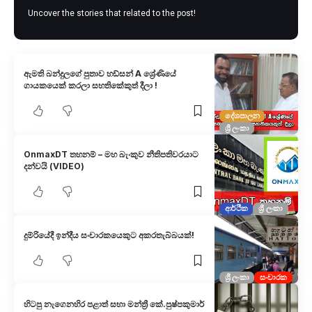
Uncover the stories that related to the post!
ඇමති බන්දුලගේ පුතාව හඩ්සන් A ශ්‍රේණියේ
ගායකයෙක් කරලා සහතිකේකුත් දීලා !
දේශපාලන
ශ්‍රී ලංකා
OnmaxDT තහනම් – මහ බැංකුව නීතිපතිවරයාට
දන්වයි (VIDEO)
ආර්ථික
ශ්‍රී ලංකා
දුම්රියේදී ඉන්දීය සංචාරකයෙකුට අකරතැබ්බයක්!
ශ්‍රී ලංකා
සංචාරක
හිටපු නැගෙනහිර පළාත් සභා මන්ත්‍රී කේ.පුෂ්පකුමාර්