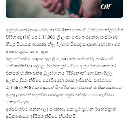
අල්ලස් හෝ දූෂණ චෝදනා විමර්ශන සභාවේ විමර්ශන නිලධාරීන්
විසින් අද (16) පෙ.ව.11.00ට ශ්‍රී ලංකා රාජ්‍ය ඉංජිනේරු සංස්ථාවේ
හිටපු විධායක අධ්‍යක්ෂ නිලූ දිල්හාර විජේදාස දූෂණ චෝදනා මත
අත්අඩංගුවට ගෙන ඇත.
ඔහුගේ සේවා කාලය තුළ ශ්‍රී ලංකා රාජ්‍ය ඉංජිනේරු සංස්ථාවේ
සේවකයින් හා දේපළ නියමිත ක්‍රමවේදය අනුගමනය නොකර
එක්සත් ජාතික පක්ෂ මූලස්ථානය “සිරිකොත” ගොඩනැගිල්ල
අලුත්වැඩියා කිරීමට යෙදවීමෙන් රාජ්‍ය ඉංජිනේරු සංස්ථාවට
රු.1,667,294.87 ක පාඩුවක් සිදුකිරීම සහ එක්සත් ජාතික පක්ෂයට
අයුතු ලාභයක් සිදුකිරීම මෙලෙස ඔහුව අත්අඩංගුවට ගැනීමට
හේතු වී ඇත.
අත්අඩංගුවට ගන්නා ලද සැකකරු කොළඹ ප්‍රධාන මහේස්ත්‍රාත්
අධිකරණයට ඉදිරිපත් කිරීමට නියමිතයි.