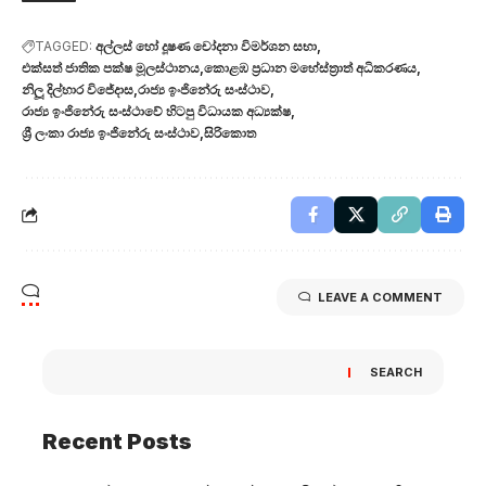
TAGGED:
අල්ලස් හෝ දූෂණ චෝදනා විමර්ශන සභා
එක්සත් ජාතික පක්ෂ මූලස්ථානය
කොළඹ ප්‍රධාන මහේස්ත්‍රාත් අධිකරණය
නිලූ දිල්හාර විජේදාස
රාජ්‍ය ඉංජිනේරු සංස්ථාව
රාජ්‍ය ඉංජිනේරු සංස්ථාවේ හිටපු විධායක අධ්‍යක්ෂ
ශ්‍රී ලංකා රාජ්‍ය ඉංජිනේරු සංස්ථාව
සිරිකොත
LEAVE A COMMENT
SEARCH
Recent Posts