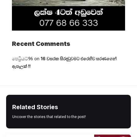
Recent Comments
පෙට්‍රියට්96
on
16 වසරක සිරදඬුවමට එරෙහිව සරණගෙන්
ඇපෑලක් !!
Related Stories
Uncover the stories that related to the post!