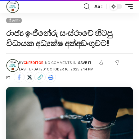
Aa
ශ්‍රී ලංකා
රාජ්‍ය ඉංජිනේරු සංස්ථාවේ හිටපු
විධායක අධ්‍යක්ෂ අත්අඩංගුවට!
BY
CNFEDITOR
NO COMMENTS
LAST UPDATED: OCTOBER 16, 2025 2:14 PM