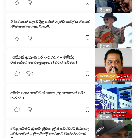
ශ්‍රී ලංකා
ගිටාරයෙන් ලොව දිනූ රොක් ඇන්ඩ් රෝල් සංගීතයේ
නිර්මාතෘවරයෙක් මියයයි !
ශ්‍රී ලංකා
“සතියක් ඇතුලත මරලා දානවා” – මහින්ද
රාජපක්ෂට සෙබළෙකුගෙන් මරණ තර්ජන !
1
2
දේශපාලන
ශ්‍රී ලංකා
පරිප්පු ලෙස හඟවමින් ගෙනා උඳු තොගයක් රේගු
භාරයට !
1
ශ්‍රී ලංකා
හිටපු ටෙස්ට් ක්‍රිකට් ක්‍රීඩක දුලිප් සමරවීරට බරපතල
චෝදනාවක් – ක්‍රිකට් ක්‍රීඩිකාවකට විෂමාචාරයක්