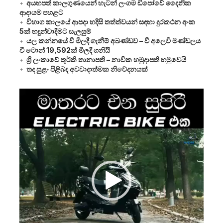
අයහපත් කාලගුණයෙන් හැටන් ලංගම ඩිපෝවේ දෛනික
ආදායම පහළට
විභාග කාලයේ ආපදා හදිසි තත්ත්වයන් සඳහා දුරකථන අංක
5ක් හඳුන්වාදීමට සැලසුම්
යල කන්නයේ වී මිලදී ගැනීම් අඛණ්ඩව – වී අලෙවි මණ්ඩලය
වී ටොන් 19,592ක් මිලදී ගනියි
ශ්‍රී ලංකාවේ තුර්කි තානාපති – නාවික හමුදාපති හමුවෙයි
තද සුළං පිළිබඳ අවවාදාත්මක නිවේදනයක්
Video
Player