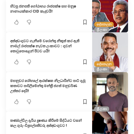
හිටපු ජනප​ති ගෝඨාභය රාජපක්ෂ​ ස​හ මනූෂ
නානායක්කා​ර CID කැදවයි!
දේශපාලන
ශ්‍රී ලංකා
අත්අඩංගුවට ගැනීමේ වරෙන්තු නිකුත් කර ඇති
නාමල් රාජපක්ෂ නැවත ලංකාවට : ගුවන්
තොටුපොළෙන් පිටව යයි!
දේශපාලන
ශ්‍රී ලංකා
මහනුවර රෝහලේ ආරක්ෂක නිලධාරීන්ට පාට් දැමූ
කතාවට පාර්ලිමේන්තු මන්ත්‍රී ජගත් මනුවර්ණ
උත්තර දෙයි!
ශ්‍රී ලංකා
තණමල්විල දැරිය දූෂණය කිරීමේ සිද්ධියට වසන්
කල ගුරු-විදුහල්පතිවරු අත්අඩංගුවට !