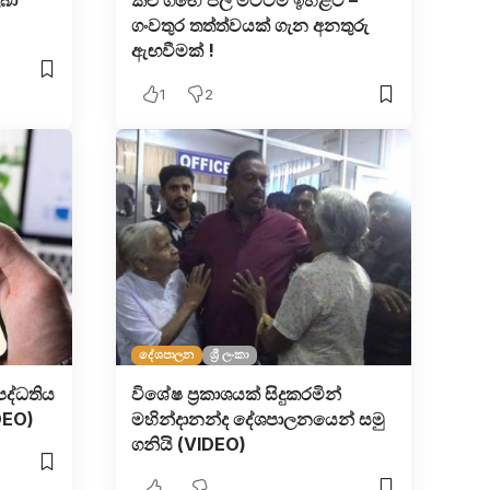
ලබා
කළු ගඟේ ජල මට්ටම ඉහළට –
ගංවතුර තත්ත්වයක් ගැන අනතුරු
ඇඟවීමක් !
1
2
දේශපාලන
ශ්‍රී ලංකා
 පද්ධතිය
විශේෂ ප්‍රකාශයක් සිදුකරමින්
IDEO)
මහින්දානන්ද දේශපාලනයෙන් සමු
ගනියි (VIDEO)