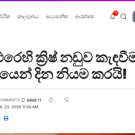
9
ර්ථික
කාලගුණය
අධ්‍යාපනික
ආරක්ෂක
ෙහි ක්‍රිෂ් නඩුව කැඳව
ෙන් දින නියම කරයි!
COMMENTS
L 23, 2026 11:34 AM