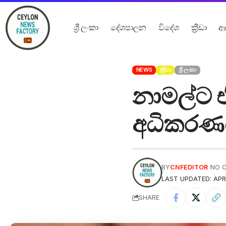
ශ්‍රී ලංකා
දේශපාලන
විදේශ
ක්‍රීඩා
ආ
NEWS
ක්‍රීඩා
ශ්‍රී ලංකා
නාමල්ට එර
අධිකරණය
BY
CNFEDITOR
NO 
LAST UPDATED: APRI
SHARE