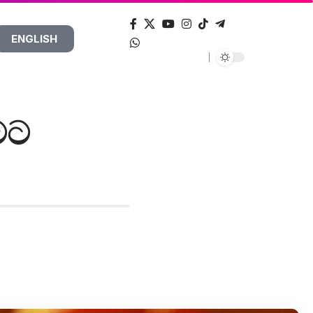
ENGLISH
ීමට