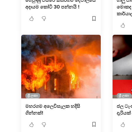
ගෙවුණු වසරේ කතරගම දේවාලයේ
ගාලු 
අදායම කෝටි 30 පන්නයි !
මොකද 
කාර්යාල
ශ්‍රී ලංකා
ශ්‍රී ලංකා
මහරගම අලෙවිසැලක හදිසි
ජල ටැං
ගින්නක්!
දැරියක්