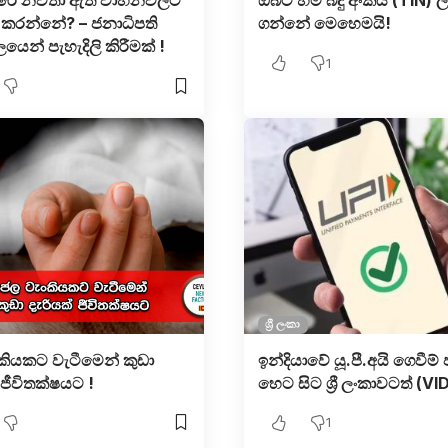
පාරේ නවතා ඇති වාහනවලට
ඔබට හිමි බදු අංකය (TIN) 
කරන්නේ? – ජනාධිපති
ගන්නේ මෙහෙමයි!
යෙන් පැහැදිලි කිරීමක් !
1
ශ්‍රී ලංකා
කියකට වැටීමෙන් කුඩා
ඉන්දියාවේ යූ.පී.අයි ගෙවීම්
 ජීවිතක්ෂයට !
හෙට සිට ශ්‍රී ලංකාවටත් (V
1