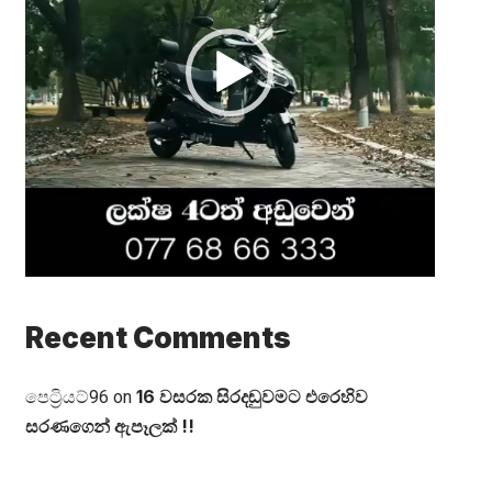
Recent Comments
16 වසරක සිරදඬුවමට එරෙහිව
පෙට්‍රියට්96
on
සරණගෙන් ඇපෑලක් !!