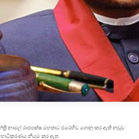
 මන්ත්‍රී නාමල් රාජපක්ෂ මහතාට එරෙහිව ගොනු කර ඇති නඩුව
 මහාධිකරණය නියම කර ඇත.