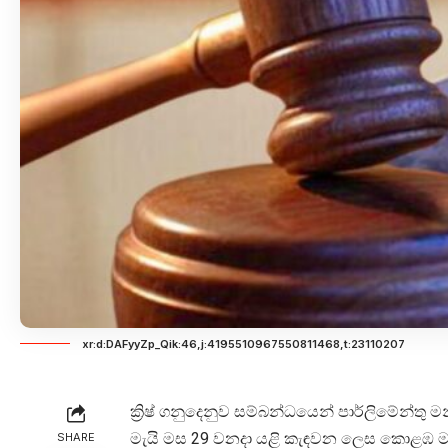
xr:d:DAFyyZp_Qik:46,j:4195510967550811468,t:23110207
ක්‍රිෂ් ගනුදෙනුව සම්බන්ධයෙන් පාර්ලිමේන්තු
මැයි මස 29 වනදා යළි කැඳවන ලෙස කොළඹ
SHARE