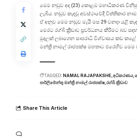
මෙම නඩුව අද (23) කොළඹ මහාධිකරණ විනිසුර
ලැබීය. නඩුව කැඳවූ අවස්ථාවේදී විත්තිකාර න
ඒ අනුව මෙම නඩුව මැයි මස 29 වනදා යළි කැ
මෙරට රග්බි ක්‍රීඩාව ප්‍රවර්ධනය කිරීමට බව සඳහ
මුදලක් ලබාගෙන සාපරාධි විශ්වාසය කඩ කළේ යැ
මන්ත්‍රී නාමල් රාජපක්ෂ මහතාට එරෙහිව මෙ
TAGGED:
NAMAL RAJAPAKSHE
අධිකරණය
පාර්ලිමේන්තු මන්ත්‍රී නාමල් රාජපක්ෂ
රග්බි ක්‍රීඩාව
Share This Article