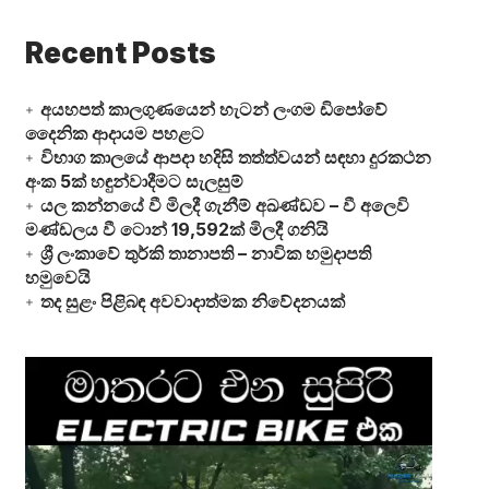
Recent Posts
අයහපත් කාලගුණයෙන් හැටන් ලංගම ඩිපෝවේ
දෛනික ආදායම පහළට
විභාග කාලයේ ආපදා හදිසි තත්ත්වයන් සඳහා දුරකථන
අංක 5ක් හඳුන්වාදීමට සැලසුම්
යල කන්නයේ වී මිලදී ගැනීම් අඛණ්ඩව – වී අලෙවි
මණ්ඩලය වී ටොන් 19,592ක් මිලදී ගනියි
ශ්‍රී ලංකාවේ තුර්කි තානාපති – නාවික හමුදාපති
හමුවෙයි
තද සුළං පිළිබඳ අවවාදාත්මක නිවේදනයක්
Video
Player