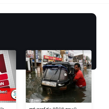
ශ්‍රී ලංකා