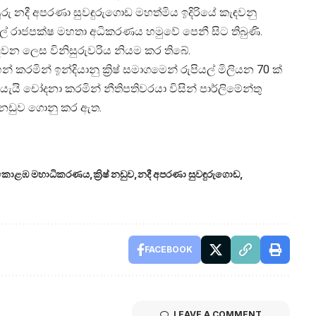
ු නදී අපරණා සුවඳුරුගොඩ මහත්මිය ඉදිරියේ කැඳවනු
ාමල් රාජපක්ෂ මහතා අධිකරණය හමුවේ පෙනී සිට තිබුණි.
ඳවන ලෙස විනිසුරුවරිය නියම කර තිබේ.
න් කරමින් ඉන්දියානු ක්‍රිෂ් සමාගමෙන් රුපියල් මිලියන 70 ක්
යි චෝදනා කරමින් නීතිපතිවරයා විසින් පාර්ලිමේන්තු
ම නඩුව ගොනු කර ඇත.
කොළඹ මහාධිකරණය
ක්‍රිෂ් නඩුව
නදී අපරණා සුවඳුරුගොඩ
FACEBOOK
LEAVE A COMMENT