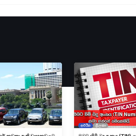
ආර්ථික
ශ්‍රී ලංකා