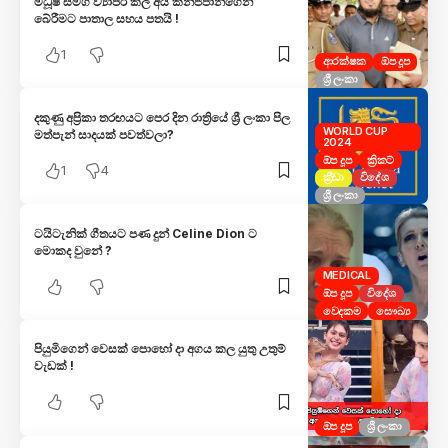
මධූෂ් සමග ව්‍යාපර කල අය කන්ජිපානිගෙන්
බේරීමට පාතාල සහය පතයි !
1
ආරක්ෂක
ඕප දූප
ශ්‍රී ලංකා
දකුණු අප්‍රිකා තරඟයට පෙර දින රාත්‍රියේ ශ්‍රී ලංකා පිල
WORLD CUP
මත්පැන් සාදයක් පවත්වලා?
2024
ඕප දූප
ක්‍රිකට්
1
4
ක්‍රීඩා
විදේශ
ශ්‍රී ලංකා
ටයිටැනික් ගීතයට පණ දුන් Celine Dion ට
මොකද වුනේ ?
MEDICAL
ඕප දූප
විදේශ
වෙදකම
සෞඛ්‍ය
පියුමිගෙන් වෙසක් පොහෝ දා අගය කල යුතු උතුම්
වැඩක් !
ඕප දූප
ශ්‍රී ලංකා