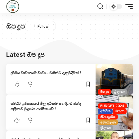
ඕප දූප
Latest ඕප දූප
දුම්රිය ධාවනයට බාධා – මගීන්ට දැනුම්දීමක් !
ඕප දූප
ශ්‍රී ලංකා
මෙරට ඉතිහාසයේ මිල අධිකම සහ දිගම ඡන්ද
BUDGET 2024
පත්‍රිකාව මුද්‍රණය ආරම්භ වේ !
ආර්ථික
ඕප දූප
ජීවනක්‍රමය
1
දේශපාලන
ශ්‍රී ලංකා