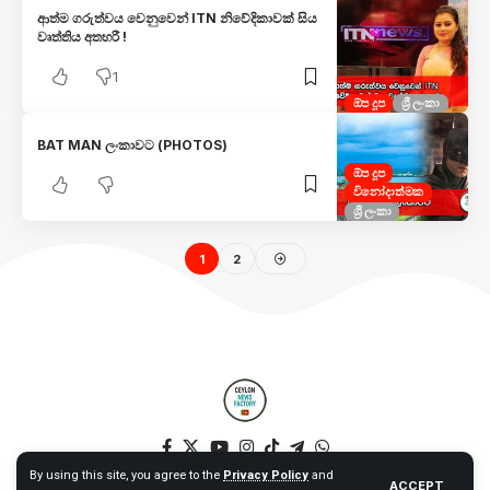
ආත්ම ගරුත්වය වෙනුවෙන් ITN නිවේදිකාවක් සිය
වෘත්තිය අතහරී !
1
ඕප දූප
ශ්‍රී ලංකා
BAT MAN ලංකාවට (PHOTOS)
ඕප දූප
විනෝදාත්මක
ශ්‍රී ලංකා
1
2
By using this site, you agree to the
Privacy Policy
and
ACCEPT