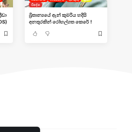
විදේශ
ීඩා
බ්‍රිතාන්‍යයේ ඈන් කුමරිය හදිසි
OS)
අනතුරකින් රෝහල්ගත කෙරේ !