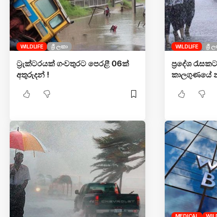
WILDLIFE
ශ්‍රී ලංකා
WILDLIFE
ශ්‍රී 
ට්‍රැක්ටරයක් ගංවතුරට පෙරළී 06ක්
ප්‍රදේශ රැස
අතුරුදන් !
කාලගුණයේ න
MEDICAL
WIL