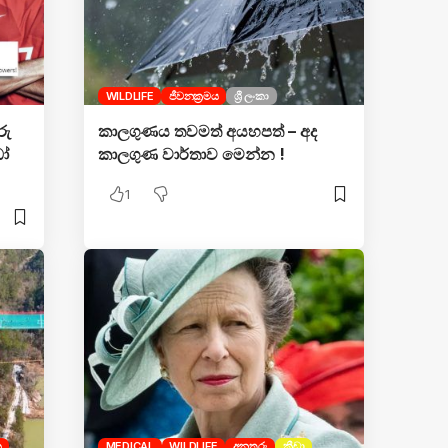
WILDLIFE
ජීවනක්‍රමය
ශ්‍රී ලංකා
රු
කාලගුණය තවමත් අයහපත් – අද
ඩෝ
කාලගුණ වාර්තාව මෙන්න !
1
ක
MEDICAL
WILDLIFE
අනතුරු
ක්‍රීඩා