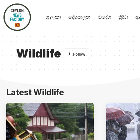
ශ්‍රී ලංකා
දේශපාලන
විදේශ
ක්‍රීඩා
ආ
Wildlife
Latest Wildlife