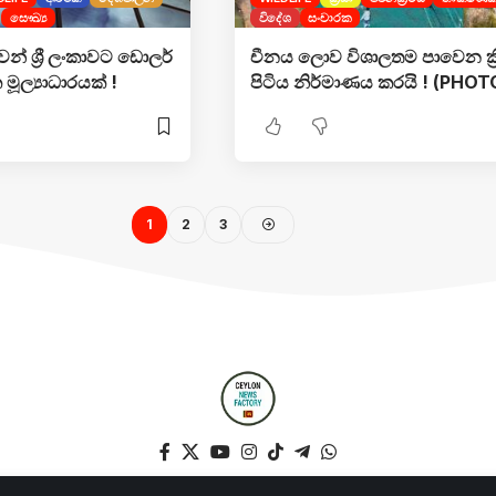
සෞඛ්‍ය
විදේශ
සංචාරක
් ශ්‍රී ලංකාවට ඩොලර්
චීනය ලොව විශාලතම පාවෙන ක්‍ර
මූල්‍යාධාරයක් !
පිටිය නිර්මාණය කරයි ! (PHOT
1
2
3