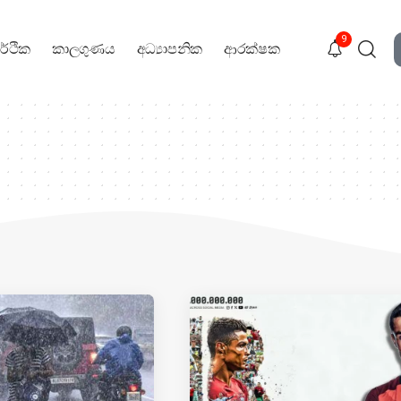
9
ර්ථික
කාලගුණය
අධ්‍යාපනික
ආරක්ෂක