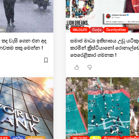
ලංකා
WILDLIFE
විදේශ
විනෝදාත්මක
කට තද වැසි ගෙන එන අද
සමාජ මාධ්‍ය ඉතිහාසය උඩු යටිකු
වතම තතු මෙන්න !
කරමින් ක්‍රිස්ටියානෝ රොනාල්
පෙරෙළිකාර ගමනක !
DLIFE
ආර්ථික
දේශපාලන
WILDLIFE
ක්‍රීඩා
ජීවනක්‍රමය
තාක්ෂණි