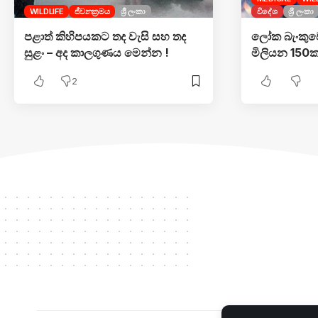
WILDLIFE
ජීවනක්‍රමය
ශ්‍රී ලංකා
විදේශ
ශ්‍රී ලංකා
පළාත් කිහිපයකට තද වැසි සහ තද
ලෝක බැංකුවෙන
සුළං – අද කාලගුණය මෙන්න !
මිලියන 150ක 
2